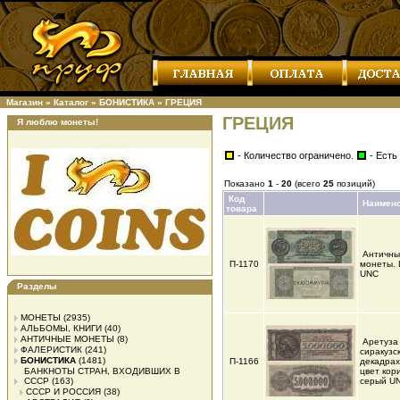
Магазин
»
Каталог
»
БОНИСТИКА
»
ГРЕЦИЯ
ГРЕЦИЯ
Я люблю монеты!
- Количество ограничено.
- Есть
Показано
1
-
20
(всего
25
позиций)
Код
Наимен
товара
Античны
П-1170
монеты. 
UNC
Разделы
МОНЕТЫ
(2935)
АЛЬБОМЫ, КНИГИ
(40)
АНТИЧНЫЕ МОНЕТЫ
(8)
Аретуза
ФАЛЕРИСТИК
(241)
сиракузс
БОНИСТИКА
(1481)
П-1166
декадрах
БАНКНОТЫ СТРАН, ВХОДИВШИХ В
цвет кор
СССР
(163)
серый U
СССР И РОССИЯ
(38)