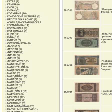
КАТАР
(2)
КЕНИЯ
(9)
КИПР
(1)
Женщина
КИТАЙ
(5)
П-1546
Фреска. 
КОЛУМБИЯ
(16)
КОМОРСКИЕ ОСТРОВА
(0)
РЕСПУБЛИКА КОНГО
(2)
КОНГО ДЕМОКРАТИЧЕСКАЯ
РЕСПУБЛИКА
(14)
КОСТА-РИКА
(2)
КОТ Д'ИВУАР
(3)
Зевс. Н
КНДР
(12)
орнамент
КУБА
(12)
П-1299
коричнев
КУВЕЙТ
(2)
UNC
ОСТРОВА КУКА
(0)
ЛАОС
(12)
ЛЕСОТО
(6)
ЛИБЕРИЯ
(9)
ЛИВАН
(5)
ЛИВИЯ
(6)
Изобра
ЛЮКСЕМБУРГ
(2)
старинно
МАВРИКИЙ
(1)
П-1761
Александ
МАВРИТАНИЯ
(3)
Водопад
МАДАГАСКАР
(6)
МАКАО
(6)
МАКЕДОНИЯ
(9)
МАЛАВИ
(5)
МАЛАЙЗИЯ
(5)
МАЛАЙЯ
(1)
МАЛИ
(1)
Номинал
МАЛЬДИВЫ
(13)
П-2211
AUNC-U
МАРОККО
(3)
МЕКСИКА
(12)
МОЗАМБИК
(9)
МОНГОЛИЯ
(6)
МЬЯНМА(БИРМА)
(25)
НАГОРНЫЙ КАРАБАХ
(1)