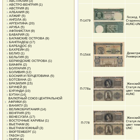
АВСТРАЛИЯ
(3)
АВСТРО-ВЕНГРИЯ
(1)
АВСТРИЯ
(6)
АЛБАНИЯ
(9)
АЛЖИР
(5)
Гесиод. 
АНГОЛА
(6)
П-1479
Старинна
АРГЕНТИНА
(20)
AUNC-U
АРУБА
(5)
АФГАНИСТАН
(9)
БАВАРИЯ
(3)
БАГАМСКИЕ ОСТРОВА
(9)
БАНГЛАДЕШ
(17)
БАРБАДОС
(0)
БАХРЕЙН
(0)
Деметри
БЕЛИЗ
(1)
П-1544
Универси
БЕЛЬГИЯ
(3)
БЕРМУДСКИЕ ОСТРОВА
(1)
БИАФРА
(2)
БОЛГАРИЯ
(7)
БОЛИВИЯ
(12)
БОСНИЯ И ГЕРЦЕГОВИНА
(5)
БОТСВАНА
(2)
БРАЗИЛИЯ
(15)
Женский
БРУНЕЙ
(9)
Статуя л
П-778а
цвет тем
БУРУНДИ
(10)
AUNC
БУТАН
(14)
ВАЛЮТНЫЙ СОЮЗ ЦЕНТРАЛЬНОЙ
АФРИКИ
(0)
ВАНУАТУ
(3)
ВЕЛИКОБРИТАНИЯ
(14)
ВЕНГРИЯ
(25)
ВЕНЕСУЭЛА
(17)
Женский
ВОСТОЧНЫЕ КАРИБЫ
(1)
Статуя л
П-778
ВЬЕТНАМ
(9)
цвет тем
ВЬЕТНАМ ЮЖНЫЙ
(3)
UNC
ВЮРТЕМБЕРГ
(1)
ГАБОН
(2)
ГАИТИ
(4)