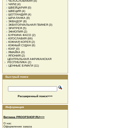
ЧЕХОСЛОВАКИЯ
(4)
ЧИЛИ
(4)
ШВЕЙЦАРИЯ
(0)
ШВЕЦИЯ
(4)
ШОТЛАНДИЯ
(4)
ШРИ-ЛАНКА
(8)
ЭКВАДОР
(8)
ЭКВАТОРИАЛЬНАЯ ГВИНЕЯ
(3)
ЭРИТРЕЯ
(5)
ЭФИОПИЯ
(2)
БУРКИНА ФАСО
(2)
ЮГОСЛАВИЯ
(66)
ЮЖНАЯ КОРЕЯ
(2)
ЮЖНЫЙ СУДАН
(6)
ЮАР
(0)
ЯМАЙКА
(0)
ЯПОНИЯ
(2)
ЦЕНТРАЛЬНАЯ АФРИКАНСКАЯ
РЕСПУБЛИКА
(2)
ЦЕННЫЕ БУМАГИ
(11)
Быстрый поиск
Расширенный поиск>>>
Информация
Витрина PROOFSHOP.RU>>>
О нас
Оформление заказа