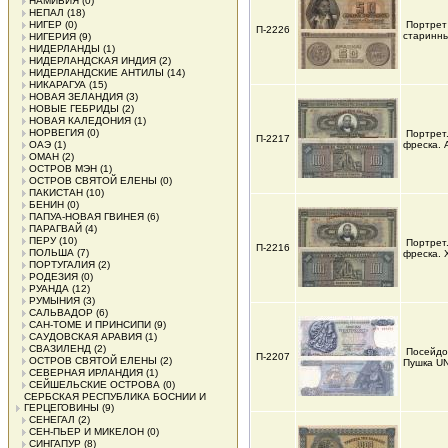
НАМИБИЯ
(0)
НЕПАЛ
(18)
НИГЕР
(0)
Портрет
П-2226
старинн
НИГЕРИЯ
(9)
НИДЕРЛАНДЫ
(1)
НИДЕРЛАНДСКАЯ ИНДИЯ
(2)
НИДЕРЛАНДСКИЕ АНТИЛЫ
(14)
НИКАРАГУА
(15)
НОВАЯ ЗЕЛАНДИЯ
(3)
НОВЫЕ ГЕБРИДЫ
(2)
НОВАЯ КАЛЕДОНИЯ
(1)
НОРВЕГИЯ
(0)
Портрет
П-2217
ОАЭ
(1)
фреска.
ОМАН
(2)
ОСТРОВ МЭН
(1)
ОСТРОВ СВЯТОЙ ЕЛЕНЫ
(0)
ПАКИСТАН
(10)
БЕНИН
(0)
ПАПУА-НОВАЯ ГВИНЕЯ
(6)
ПАРАГВАЙ
(4)
ПЕРУ
(10)
Портрет
П-2216
ПОЛЬША
(7)
фреска. 
ПОРТУГАЛИЯ
(2)
РОДЕЗИЯ
(0)
РУАНДА
(12)
РУМЫНИЯ
(3)
САЛЬВАДОР
(6)
САН-ТОМЕ И ПРИНСИПИ
(9)
САУДОВСКАЯ АРАВИЯ
(1)
СВАЗИЛЕНД
(2)
Посейдо
П-2207
ОСТРОВ СВЯТОЙ ЕЛЕНЫ
(2)
Пушка U
СЕВЕРНАЯ ИРЛАНДИЯ
(1)
СЕЙШЕЛЬСКИЕ ОСТРОВА
(0)
СЕРБСКАЯ РЕСПУБЛИКА БОСНИИ И
ГЕРЦЕГОВИНЫ
(9)
СЕНЕГАЛ
(2)
СЕН-ПЬЕР И МИКЕЛОН
(0)
СИНГАПУР
(8)