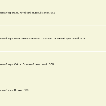
еская черепаха. Китайский кодовый замок. SCB
еский карп. Изображения Гонконга XVIV века. Основной цвет синий. SCB
еский карп. Счёты. Основной цвет синий. SCB
еский конь. Печать. SCB