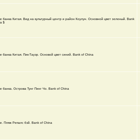
е банка Китая. Вид на культурный центр и район Коулун. Основной цвет зеленый. Bank
na $
е банка Китая. Пик-Тауэр. Основой цвет синий. Bank of China
е банка. Острова Тунг Пинг Чо. Bank of China
е. Пляж Репалс бэй. Bank of China