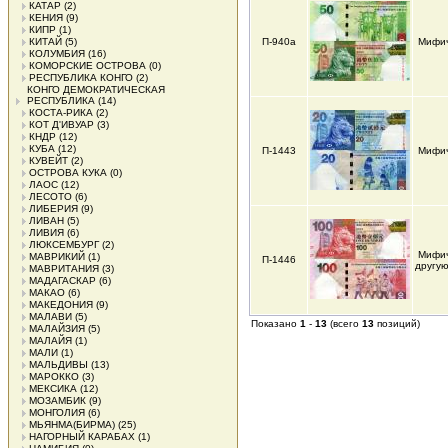
КАТАР
(2)
КЕНИЯ
(9)
КИПР
(1)
КИТАЙ
(5)
П-940а
Мифич
КОЛУМБИЯ
(16)
КОМОРСКИЕ ОСТРОВА
(0)
РЕСПУБЛИКА КОНГО
(2)
КОНГО ДЕМОКРАТИЧЕСКАЯ
РЕСПУБЛИКА
(14)
КОСТА-РИКА
(2)
КОТ Д'ИВУАР
(3)
КНДР
(12)
КУБА
(12)
П-1443
Мифич
КУВЕЙТ
(2)
ОСТРОВА КУКА
(0)
ЛАОС
(12)
ЛЕСОТО
(6)
ЛИБЕРИЯ
(9)
ЛИВАН
(5)
ЛИВИЯ
(6)
ЛЮКСЕМБУРГ
(2)
Мифич
МАВРИКИЙ
(1)
П-1446
другую
МАВРИТАНИЯ
(3)
МАДАГАСКАР
(6)
МАКАО
(6)
МАКЕДОНИЯ
(9)
МАЛАВИ
(5)
Показано
1
-
13
(всего
13
позиций)
МАЛАЙЗИЯ
(5)
МАЛАЙЯ
(1)
МАЛИ
(1)
МАЛЬДИВЫ
(13)
МАРОККО
(3)
МЕКСИКА
(12)
МОЗАМБИК
(9)
МОНГОЛИЯ
(6)
МЬЯНМА(БИРМА)
(25)
НАГОРНЫЙ КАРАБАХ
(1)