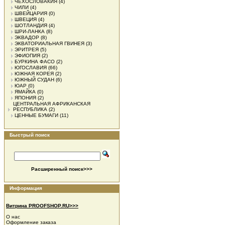
ЧЕХОСЛОВАКИЯ
(4)
ЧИЛИ
(4)
ШВЕЙЦАРИЯ
(0)
ШВЕЦИЯ
(4)
ШОТЛАНДИЯ
(4)
ШРИ-ЛАНКА
(8)
ЭКВАДОР
(8)
ЭКВАТОРИАЛЬНАЯ ГВИНЕЯ
(3)
ЭРИТРЕЯ
(5)
ЭФИОПИЯ
(2)
БУРКИНА ФАСО
(2)
ЮГОСЛАВИЯ
(66)
ЮЖНАЯ КОРЕЯ
(2)
ЮЖНЫЙ СУДАН
(6)
ЮАР
(0)
ЯМАЙКА
(0)
ЯПОНИЯ
(2)
ЦЕНТРАЛЬНАЯ АФРИКАНСКАЯ
РЕСПУБЛИКА
(2)
ЦЕННЫЕ БУМАГИ
(11)
Быстрый поиск
Расширенный поиск>>>
Информация
Витрина PROOFSHOP.RU>>>
О нас
Оформление заказа