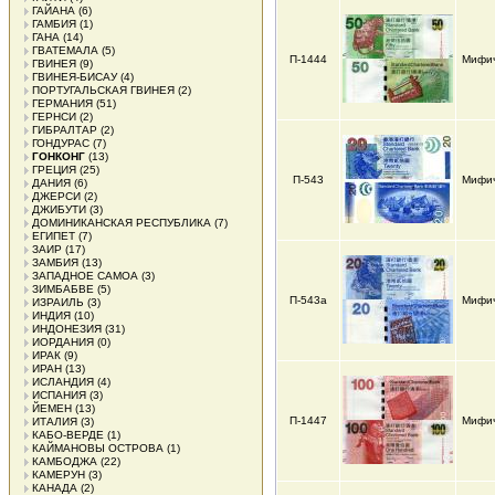
ГАЙАНА
(6)
ГАМБИЯ
(1)
ГАНА
(14)
ГВАТЕМАЛА
(5)
П-1444
Мифич
ГВИНЕЯ
(9)
ГВИНЕЯ-БИСАУ
(4)
ПОРТУГАЛЬСКАЯ ГВИНЕЯ
(2)
ГЕРМАНИЯ
(51)
ГЕРНСИ
(2)
ГИБРАЛТАР
(2)
ГОНДУРАС
(7)
ГОНКОНГ
(13)
ГРЕЦИЯ
(25)
П-543
Мифич
ДАНИЯ
(6)
ДЖЕРСИ
(2)
ДЖИБУТИ
(3)
ДОМИНИКАНСКАЯ РЕСПУБЛИКА
(7)
ЕГИПЕТ
(7)
ЗАИР
(17)
ЗАМБИЯ
(13)
ЗАПАДНОЕ САМОА
(3)
ЗИМБАБВЕ
(5)
П-543а
Мифич
ИЗРАИЛЬ
(3)
ИНДИЯ
(10)
ИНДОНЕЗИЯ
(31)
ИОРДАНИЯ
(0)
ИРАК
(9)
ИРАН
(13)
ИСЛАНДИЯ
(4)
ИСПАНИЯ
(3)
ЙЕМЕН
(13)
П-1447
Мифич
ИТАЛИЯ
(3)
КАБО-ВЕРДЕ
(1)
КАЙМАНОВЫ ОСТРОВА
(1)
КАМБОДЖА
(22)
КАМЕРУН
(3)
КАНАДА
(2)