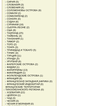
СИРИЯ
(5)
СЛОВАКИЯ
(3)
СЛОВЕНИЯ
(4)
СОЛОМОНОВЫ ОСТРОВА
(9)
СОМАЛИ
(2)
СОМАЛИЛЕНД
(2)
СОНОРА
(0)
СУДАН
(6)
СУРИНАМ
(18)
СЬЕРРА-ЛЕОНЕ
(2)
США
(8)
ТАИЛАНД
(25)
ТАЙВАНЬ
(4)
ТАНЗАНИЯ
(1)
ТИМОР
(2)
ТОГО
(2)
ТОНГА
(3)
ТРИНИДАД И ТОБАГО
(5)
ТУНИС
(4)
ТУРЦИЯ
(11)
УГАНДА
(5)
УРУГВАЙ
(6)
ФАРЕРСКИЕ ОСТРОВА
(2)
ФИДЖИ
(1)
ФИЛИППИНЫ
(13)
ФИНЛЯНДИЯ
(1)
ФОЛКЛЕНДСКИЕ ОСТРОВА
(1)
ФРАНЦИЯ
(9)
ФРАНЦУЗСКАЯ ЗАПАДНАЯ АФРИКА
(0)
ФРАНЦУЗСКИЙ ИНДОКИТАЙ
(0)
ФРАНЦУЗСКИЕ ТЕРРИТОРИИ
ТИХООКЕАНСКОГО РЕГИОНА
(0)
ХОРВАТИЯ
(22)
ЦЕЙЛОН
(1)
ЧАД
(3)
ЧЕХИЯ
(3)
ЧЕХИЯ И МОРАВИЯ
(0)