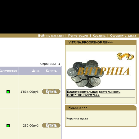
Войти в магазин
|
Регистрация
|
Корзина
|
Оформить заказ
VITRINA.PROOFSHOP.RU>>>
Страницы:
1
Количество
Цена
Купить
1'834,00руб.
Благотворительная деятельность
ООО"ТПО ПРУФ">>>
Корзина>>>
Корзина пуста
235,00руб.