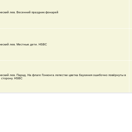
еский лев. Весенний праздник фонарей
еский лев. Местные дети. HSBC
еский лев. Парад. На флаге Гонконга лепестки цветка баухиния ошибочно повёрнуты в
 сторону. HSBC