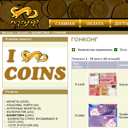
Магазин
»
Каталог
»
БОНИСТИКА
»
ГОНКОНГ
ГОНКОНГ
Я люблю монеты!
- Количество ограничено.
- Есть
Показано
1
-
13
(всего
13
позиций)
Код
Наим
товара
П-1448
Баухи
Разделы
МОНЕТЫ
(2935)
АЛЬБОМЫ, КНИГИ
(40)
АНТИЧНЫЕ МОНЕТЫ
(8)
ФАЛЕРИСТИК
(241)
Графи
БОНИСТИКА
(1481)
П-298б
Полим
БАНКНОТЫ СТРАН, ВХОДИВШИХ В
СССР
(163)
СССР И РОССИЯ
(38)