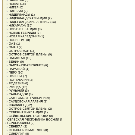
НАМИБИЯ
(0)
НЕПАЛ
(18)
НИГЕР
(0)
НИГЕРИЯ
(9)
НИДЕРЛАНДЫ
(1)
НИДЕРЛАНДСКАЯ ИНДИЯ
(2)
НИДЕРЛАНДСКИЕ АНТИЛЫ
(14)
НИКАРАГУА
(15)
НОВАЯ ЗЕЛАНДИЯ
(3)
НОВЫЕ ГЕБРИДЫ
(2)
НОВАЯ КАЛЕДОНИЯ
(1)
НОРВЕГИЯ
(0)
ОАЭ
(1)
ОМАН
(2)
ОСТРОВ МЭН
(1)
ОСТРОВ СВЯТОЙ ЕЛЕНЫ
(0)
ПАКИСТАН
(10)
БЕНИН
(0)
ПАПУА-НОВАЯ ГВИНЕЯ
(6)
ПАРАГВАЙ
(4)
ПЕРУ
(10)
ПОЛЬША
(7)
ПОРТУГАЛИЯ
(2)
РОДЕЗИЯ
(0)
РУАНДА
(12)
РУМЫНИЯ
(3)
САЛЬВАДОР
(6)
САН-ТОМЕ И ПРИНСИПИ
(9)
САУДОВСКАЯ АРАВИЯ
(1)
СВАЗИЛЕНД
(2)
ОСТРОВ СВЯТОЙ ЕЛЕНЫ
(2)
СЕВЕРНАЯ ИРЛАНДИЯ
(1)
СЕЙШЕЛЬСКИЕ ОСТРОВА
(0)
СЕРБСКАЯ РЕСПУБЛИКА БОСНИИ И
ГЕРЦЕГОВИНЫ
(9)
СЕНЕГАЛ
(2)
СЕН-ПЬЕР И МИКЕЛОН
(0)
СИНГАПУР
(8)