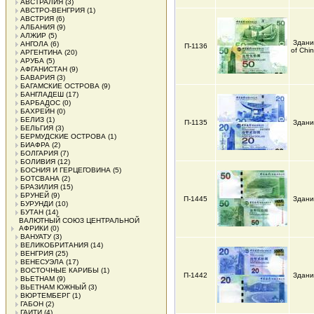
АВСТРАЛИЯ
(3)
АВСТРО-ВЕНГРИЯ
(1)
АВСТРИЯ
(6)
АЛБАНИЯ
(9)
АЛЖИР
(5)
Здани
АНГОЛА
(6)
П-1136
of Chi
АРГЕНТИНА
(20)
АРУБА
(5)
АФГАНИСТАН
(9)
БАВАРИЯ
(3)
БАГАМСКИЕ ОСТРОВА
(9)
БАНГЛАДЕШ
(17)
БАРБАДОС
(0)
БАХРЕЙН
(0)
БЕЛИЗ
(1)
П-1135
Здани
БЕЛЬГИЯ
(3)
БЕРМУДСКИЕ ОСТРОВА
(1)
БИАФРА
(2)
БОЛГАРИЯ
(7)
БОЛИВИЯ
(12)
БОСНИЯ И ГЕРЦЕГОВИНА
(5)
БОТСВАНА
(2)
БРАЗИЛИЯ
(15)
БРУНЕЙ
(9)
П-1445
Здани
БУРУНДИ
(10)
БУТАН
(14)
ВАЛЮТНЫЙ СОЮЗ ЦЕНТРАЛЬНОЙ
АФРИКИ
(0)
ВАНУАТУ
(3)
ВЕЛИКОБРИТАНИЯ
(14)
ВЕНГРИЯ
(25)
ВЕНЕСУЭЛА
(17)
ВОСТОЧНЫЕ КАРИБЫ
(1)
П-1442
Здани
ВЬЕТНАМ
(9)
ВЬЕТНАМ ЮЖНЫЙ
(3)
ВЮРТЕМБЕРГ
(1)
ГАБОН
(2)
ГАИТИ
(4)