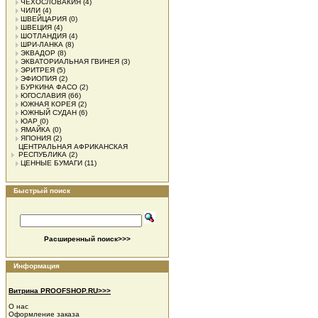
ЧЕХОСЛОВАКИЯ
(4)
ЧИЛИ
(4)
ШВЕЙЦАРИЯ
(0)
ШВЕЦИЯ
(4)
ШОТЛАНДИЯ
(4)
ШРИ-ЛАНКА
(8)
ЭКВАДОР
(8)
ЭКВАТОРИАЛЬНАЯ ГВИНЕЯ
(3)
ЭРИТРЕЯ
(5)
ЭФИОПИЯ
(2)
БУРКИНА ФАСО
(2)
ЮГОСЛАВИЯ
(66)
ЮЖНАЯ КОРЕЯ
(2)
ЮЖНЫЙ СУДАН
(6)
ЮАР
(0)
ЯМАЙКА
(0)
ЯПОНИЯ
(2)
ЦЕНТРАЛЬНАЯ АФРИКАНСКАЯ
РЕСПУБЛИКА
(2)
ЦЕННЫЕ БУМАГИ
(11)
Быстрый поиск
Расширенный поиск>>>
Информация
Витрина PROOFSHOP.RU>>>
О нас
Оформление заказа