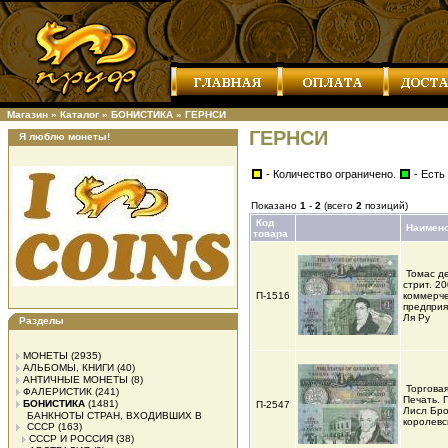
Магазин
»
Каталог
»
БОНИСТИКА
»
ГЕРНСИ
ГЕРНСИ
Я люблю монеты!
- Количество ограничено.
- Есть
Показано
1
-
2
(всего
2
позиций)
Код
Наимен
товара
Томас д
стрит. 2
П-1516
коммерче
предприя
Ля Ру
Разделы
МОНЕТЫ
(2935)
АЛЬБОМЫ, КНИГИ
(40)
АНТИЧНЫЕ МОНЕТЫ
(8)
Торгова
ФАЛЕРИСТИК
(241)
Печать. 
БОНИСТИКА
(1481)
П-2547
Лисл Бро
БАНКНОТЫ СТРАН, ВХОДИВШИХ В
королевс
СССР
(163)
СССР И РОССИЯ
(38)