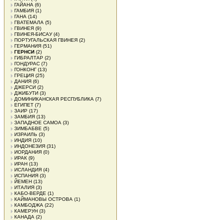
ГАЙАНА
(6)
ГАМБИЯ
(1)
ГАНА
(14)
ГВАТЕМАЛА
(5)
ГВИНЕЯ
(9)
ГВИНЕЯ-БИСАУ
(4)
ПОРТУГАЛЬСКАЯ ГВИНЕЯ
(2)
ГЕРМАНИЯ
(51)
ГЕРНСИ
(2)
ГИБРАЛТАР
(2)
ГОНДУРАС
(7)
ГОНКОНГ
(13)
ГРЕЦИЯ
(25)
ДАНИЯ
(6)
ДЖЕРСИ
(2)
ДЖИБУТИ
(3)
ДОМИНИКАНСКАЯ РЕСПУБЛИКА
(7)
ЕГИПЕТ
(7)
ЗАИР
(17)
ЗАМБИЯ
(13)
ЗАПАДНОЕ САМОА
(3)
ЗИМБАБВЕ
(5)
ИЗРАИЛЬ
(3)
ИНДИЯ
(10)
ИНДОНЕЗИЯ
(31)
ИОРДАНИЯ
(0)
ИРАК
(9)
ИРАН
(13)
ИСЛАНДИЯ
(4)
ИСПАНИЯ
(3)
ЙЕМЕН
(13)
ИТАЛИЯ
(3)
КАБО-ВЕРДЕ
(1)
КАЙМАНОВЫ ОСТРОВА
(1)
КАМБОДЖА
(22)
КАМЕРУН
(3)
КАНАДА
(2)