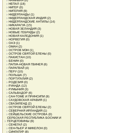
НАМИБИЯ
(0)
НЕПАЛ
(18)
НИГЕР
(0)
НИГЕРИЯ
(9)
НИДЕРЛАНДЫ
(1)
НИДЕРЛАНДСКАЯ ИНДИЯ
(2)
НИДЕРЛАНДСКИЕ АНТИЛЫ
(14)
НИКАРАГУА
(15)
НОВАЯ ЗЕЛАНДИЯ
(3)
НОВЫЕ ГЕБРИДЫ
(2)
НОВАЯ КАЛЕДОНИЯ
(1)
НОРВЕГИЯ
(0)
ОАЭ
(1)
ОМАН
(2)
ОСТРОВ МЭН
(1)
ОСТРОВ СВЯТОЙ ЕЛЕНЫ
(0)
ПАКИСТАН
(10)
БЕНИН
(0)
ПАПУА-НОВАЯ ГВИНЕЯ
(6)
ПАРАГВАЙ
(4)
ПЕРУ
(10)
ПОЛЬША
(7)
ПОРТУГАЛИЯ
(2)
РОДЕЗИЯ
(0)
РУАНДА
(12)
РУМЫНИЯ
(3)
САЛЬВАДОР
(6)
САН-ТОМЕ И ПРИНСИПИ
(9)
САУДОВСКАЯ АРАВИЯ
(1)
СВАЗИЛЕНД
(2)
ОСТРОВ СВЯТОЙ ЕЛЕНЫ
(2)
СЕВЕРНАЯ ИРЛАНДИЯ
(1)
СЕЙШЕЛЬСКИЕ ОСТРОВА
(0)
СЕРБСКАЯ РЕСПУБЛИКА БОСНИИ И
ГЕРЦЕГОВИНЫ
(9)
СЕНЕГАЛ
(2)
СЕН-ПЬЕР И МИКЕЛОН
(0)
СИНГАПУР
(8)