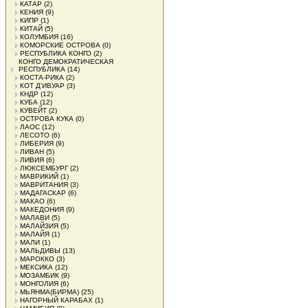
КАТАР
(2)
КЕНИЯ
(9)
КИПР
(1)
КИТАЙ
(5)
КОЛУМБИЯ
(16)
КОМОРСКИЕ ОСТРОВА
(0)
РЕСПУБЛИКА КОНГО
(2)
КОНГО ДЕМОКРАТИЧЕСКАЯ
РЕСПУБЛИКА
(14)
КОСТА-РИКА
(2)
КОТ Д'ИВУАР
(3)
КНДР
(12)
КУБА
(12)
КУВЕЙТ
(2)
ОСТРОВА КУКА
(0)
ЛАОС
(12)
ЛЕСОТО
(6)
ЛИБЕРИЯ
(9)
ЛИВАН
(5)
ЛИВИЯ
(6)
ЛЮКСЕМБУРГ
(2)
МАВРИКИЙ
(1)
МАВРИТАНИЯ
(3)
МАДАГАСКАР
(6)
МАКАО
(6)
МАКЕДОНИЯ
(9)
МАЛАВИ
(5)
МАЛАЙЗИЯ
(5)
МАЛАЙЯ
(1)
МАЛИ
(1)
МАЛЬДИВЫ
(13)
МАРОККО
(3)
МЕКСИКА
(12)
МОЗАМБИК
(9)
МОНГОЛИЯ
(6)
МЬЯНМА(БИРМА)
(25)
НАГОРНЫЙ КАРАБАХ
(1)