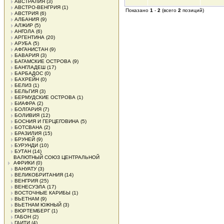
АВСТРАЛИЯ
(3)
АВСТРО-ВЕНГРИЯ
(1)
Показано
1
-
2
(всего
2
позиций)
АВСТРИЯ
(6)
АЛБАНИЯ
(9)
АЛЖИР
(5)
АНГОЛА
(6)
АРГЕНТИНА
(20)
АРУБА
(5)
АФГАНИСТАН
(9)
БАВАРИЯ
(3)
БАГАМСКИЕ ОСТРОВА
(9)
БАНГЛАДЕШ
(17)
БАРБАДОС
(0)
БАХРЕЙН
(0)
БЕЛИЗ
(1)
БЕЛЬГИЯ
(3)
БЕРМУДСКИЕ ОСТРОВА
(1)
БИАФРА
(2)
БОЛГАРИЯ
(7)
БОЛИВИЯ
(12)
БОСНИЯ И ГЕРЦЕГОВИНА
(5)
БОТСВАНА
(2)
БРАЗИЛИЯ
(15)
БРУНЕЙ
(9)
БУРУНДИ
(10)
БУТАН
(14)
ВАЛЮТНЫЙ СОЮЗ ЦЕНТРАЛЬНОЙ
АФРИКИ
(0)
ВАНУАТУ
(3)
ВЕЛИКОБРИТАНИЯ
(14)
ВЕНГРИЯ
(25)
ВЕНЕСУЭЛА
(17)
ВОСТОЧНЫЕ КАРИБЫ
(1)
ВЬЕТНАМ
(9)
ВЬЕТНАМ ЮЖНЫЙ
(3)
ВЮРТЕМБЕРГ
(1)
ГАБОН
(2)
ГАИТИ
(4)