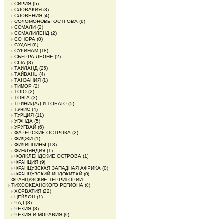
СИРИЯ
(5)
СЛОВАКИЯ
(3)
СЛОВЕНИЯ
(4)
СОЛОМОНОВЫ ОСТРОВА
(9)
СОМАЛИ
(2)
СОМАЛИЛЕНД
(2)
СОНОРА
(0)
СУДАН
(6)
СУРИНАМ
(18)
СЬЕРРА-ЛЕОНЕ
(2)
США
(8)
ТАИЛАНД
(25)
ТАЙВАНЬ
(4)
ТАНЗАНИЯ
(1)
ТИМОР
(2)
ТОГО
(2)
ТОНГА
(3)
ТРИНИДАД И ТОБАГО
(5)
ТУНИС
(4)
ТУРЦИЯ
(11)
УГАНДА
(5)
УРУГВАЙ
(6)
ФАРЕРСКИЕ ОСТРОВА
(2)
ФИДЖИ
(1)
ФИЛИППИНЫ
(13)
ФИНЛЯНДИЯ
(1)
ФОЛКЛЕНДСКИЕ ОСТРОВА
(1)
ФРАНЦИЯ
(9)
ФРАНЦУЗСКАЯ ЗАПАДНАЯ АФРИКА
(0)
ФРАНЦУЗСКИЙ ИНДОКИТАЙ
(0)
ФРАНЦУЗСКИЕ ТЕРРИТОРИИ
ТИХООКЕАНСКОГО РЕГИОНА
(0)
ХОРВАТИЯ
(22)
ЦЕЙЛОН
(1)
ЧАД
(3)
ЧЕХИЯ
(3)
ЧЕХИЯ И МОРАВИЯ
(0)