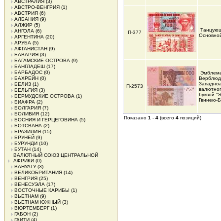
АВСТРАЛИЯ
(3)
АВСТРО-ВЕНГРИЯ
(1)
АВСТРИЯ
(6)
АЛБАНИЯ
(9)
АЛЖИР
(5)
Танцующ
АНГОЛА
(6)
П-377
Основной
АРГЕНТИНА
(20)
АРУБА
(5)
АФГАНИСТАН
(9)
БАВАРИЯ
(3)
БАГАМСКИЕ ОСТРОВА
(9)
БАНГЛАДЕШ
(17)
БАРБАДОС
(0)
Эмблема
БАХРЕЙН
(0)
Верблюд
Западно
БЕЛИЗ
(1)
П-2573
валютног
БЕЛЬГИЯ
(3)
буквой "
БЕРМУДСКИЕ ОСТРОВА
(1)
Гвинею-Б
БИАФРА
(2)
БОЛГАРИЯ
(7)
БОЛИВИЯ
(12)
Показано
1
-
4
(всего
4
позиций)
БОСНИЯ И ГЕРЦЕГОВИНА
(5)
БОТСВАНА
(2)
БРАЗИЛИЯ
(15)
БРУНЕЙ
(9)
БУРУНДИ
(10)
БУТАН
(14)
ВАЛЮТНЫЙ СОЮЗ ЦЕНТРАЛЬНОЙ
АФРИКИ
(0)
ВАНУАТУ
(3)
ВЕЛИКОБРИТАНИЯ
(14)
ВЕНГРИЯ
(25)
ВЕНЕСУЭЛА
(17)
ВОСТОЧНЫЕ КАРИБЫ
(1)
ВЬЕТНАМ
(9)
ВЬЕТНАМ ЮЖНЫЙ
(3)
ВЮРТЕМБЕРГ
(1)
ГАБОН
(2)
ГАИТИ
(4)