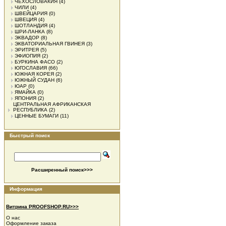
ЧЕХОСЛОВАКИЯ
(4)
ЧИЛИ
(4)
ШВЕЙЦАРИЯ
(0)
ШВЕЦИЯ
(4)
ШОТЛАНДИЯ
(4)
ШРИ-ЛАНКА
(8)
ЭКВАДОР
(8)
ЭКВАТОРИАЛЬНАЯ ГВИНЕЯ
(3)
ЭРИТРЕЯ
(5)
ЭФИОПИЯ
(2)
БУРКИНА ФАСО
(2)
ЮГОСЛАВИЯ
(66)
ЮЖНАЯ КОРЕЯ
(2)
ЮЖНЫЙ СУДАН
(6)
ЮАР
(0)
ЯМАЙКА
(0)
ЯПОНИЯ
(2)
ЦЕНТРАЛЬНАЯ АФРИКАНСКАЯ
РЕСПУБЛИКА
(2)
ЦЕННЫЕ БУМАГИ
(11)
Быстрый поиск
Расширенный поиск>>>
Информация
Витрина PROOFSHOP.RU>>>
О нас
Оформление заказа