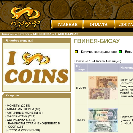
Магазин
»
Каталог
»
БОНИСТИКА
»
ГВИНЕЯ-БИСАУ
ГВИНЕЯ-БИСАУ
Я люблю монеты!
- Количество ограничено.
- Есть
Показано
1
-
4
(всего
4
позиций)
Код
Наимен
товара
Местный
Бегемоты
Западно
П-2269
валютног
буквой "
Разделы
Гвинею-Б
МОНЕТЫ
(2935)
АЛЬБОМЫ, КНИГИ
(40)
АНТИЧНЫЕ МОНЕТЫ
(8)
ФАЛЕРИСТИК
(241)
Портрет
БОНИСТИКА
(1481)
П-419
Здание. 
БАНКНОТЫ СТРАН, ВХОДИВШИХ В
голубой.
СССР
(163)
СССР И РОССИЯ
(38)