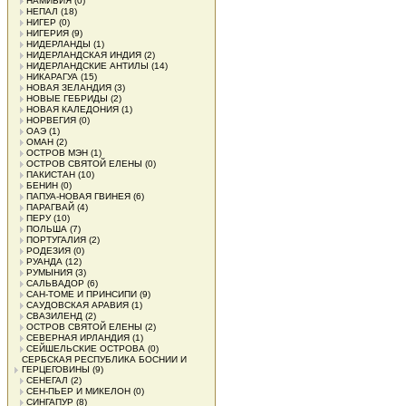
НАМИБИЯ
(0)
НЕПАЛ
(18)
НИГЕР
(0)
НИГЕРИЯ
(9)
НИДЕРЛАНДЫ
(1)
НИДЕРЛАНДСКАЯ ИНДИЯ
(2)
НИДЕРЛАНДСКИЕ АНТИЛЫ
(14)
НИКАРАГУА
(15)
НОВАЯ ЗЕЛАНДИЯ
(3)
НОВЫЕ ГЕБРИДЫ
(2)
НОВАЯ КАЛЕДОНИЯ
(1)
НОРВЕГИЯ
(0)
ОАЭ
(1)
ОМАН
(2)
ОСТРОВ МЭН
(1)
ОСТРОВ СВЯТОЙ ЕЛЕНЫ
(0)
ПАКИСТАН
(10)
БЕНИН
(0)
ПАПУА-НОВАЯ ГВИНЕЯ
(6)
ПАРАГВАЙ
(4)
ПЕРУ
(10)
ПОЛЬША
(7)
ПОРТУГАЛИЯ
(2)
РОДЕЗИЯ
(0)
РУАНДА
(12)
РУМЫНИЯ
(3)
САЛЬВАДОР
(6)
САН-ТОМЕ И ПРИНСИПИ
(9)
САУДОВСКАЯ АРАВИЯ
(1)
СВАЗИЛЕНД
(2)
ОСТРОВ СВЯТОЙ ЕЛЕНЫ
(2)
СЕВЕРНАЯ ИРЛАНДИЯ
(1)
СЕЙШЕЛЬСКИЕ ОСТРОВА
(0)
СЕРБСКАЯ РЕСПУБЛИКА БОСНИИ И
ГЕРЦЕГОВИНЫ
(9)
СЕНЕГАЛ
(2)
СЕН-ПЬЕР И МИКЕЛОН
(0)
СИНГАПУР
(8)