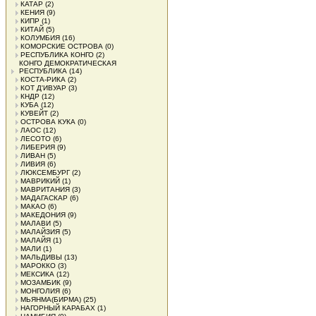
КАТАР
(2)
КЕНИЯ
(9)
КИПР
(1)
КИТАЙ
(5)
КОЛУМБИЯ
(16)
КОМОРСКИЕ ОСТРОВА
(0)
РЕСПУБЛИКА КОНГО
(2)
КОНГО ДЕМОКРАТИЧЕСКАЯ
РЕСПУБЛИКА
(14)
КОСТА-РИКА
(2)
КОТ Д'ИВУАР
(3)
КНДР
(12)
КУБА
(12)
КУВЕЙТ
(2)
ОСТРОВА КУКА
(0)
ЛАОС
(12)
ЛЕСОТО
(6)
ЛИБЕРИЯ
(9)
ЛИВАН
(5)
ЛИВИЯ
(6)
ЛЮКСЕМБУРГ
(2)
МАВРИКИЙ
(1)
МАВРИТАНИЯ
(3)
МАДАГАСКАР
(6)
МАКАО
(6)
МАКЕДОНИЯ
(9)
МАЛАВИ
(5)
МАЛАЙЗИЯ
(5)
МАЛАЙЯ
(1)
МАЛИ
(1)
МАЛЬДИВЫ
(13)
МАРОККО
(3)
МЕКСИКА
(12)
МОЗАМБИК
(9)
МОНГОЛИЯ
(6)
МЬЯНМА(БИРМА)
(25)
НАГОРНЫЙ КАРАБАХ
(1)