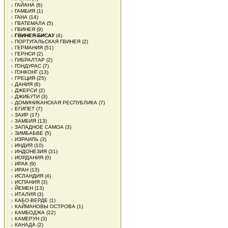
ГАЙАНА
(6)
ГАМБИЯ
(1)
ГАНА
(14)
ГВАТЕМАЛА
(5)
ГВИНЕЯ
(9)
ГВИНЕЯ-БИСАУ
(4)
ПОРТУГАЛЬСКАЯ ГВИНЕЯ
(2)
ГЕРМАНИЯ
(51)
ГЕРНСИ
(2)
ГИБРАЛТАР
(2)
ГОНДУРАС
(7)
ГОНКОНГ
(13)
ГРЕЦИЯ
(25)
ДАНИЯ
(6)
ДЖЕРСИ
(2)
ДЖИБУТИ
(3)
ДОМИНИКАНСКАЯ РЕСПУБЛИКА
(7)
ЕГИПЕТ
(7)
ЗАИР
(17)
ЗАМБИЯ
(13)
ЗАПАДНОЕ САМОА
(3)
ЗИМБАБВЕ
(5)
ИЗРАИЛЬ
(3)
ИНДИЯ
(10)
ИНДОНЕЗИЯ
(31)
ИОРДАНИЯ
(0)
ИРАК
(9)
ИРАН
(13)
ИСЛАНДИЯ
(4)
ИСПАНИЯ
(3)
ЙЕМЕН
(13)
ИТАЛИЯ
(3)
КАБО-ВЕРДЕ
(1)
КАЙМАНОВЫ ОСТРОВА
(1)
КАМБОДЖА
(22)
КАМЕРУН
(3)
КАНАДА
(2)