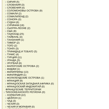
СИРИЯ
(5)
СЛОВАКИЯ
(3)
СЛОВЕНИЯ
(4)
СОЛОМОНОВЫ ОСТРОВА
(9)
СОМАЛИ
(2)
СОМАЛИЛЕНД
(2)
СОНОРА
(0)
СУДАН
(6)
СУРИНАМ
(18)
СЬЕРРА-ЛЕОНЕ
(2)
США
(8)
ТАИЛАНД
(25)
ТАЙВАНЬ
(4)
ТАНЗАНИЯ
(1)
ТИМОР
(2)
ТОГО
(2)
ТОНГА
(3)
ТРИНИДАД И ТОБАГО
(5)
ТУНИС
(4)
ТУРЦИЯ
(11)
УГАНДА
(5)
УРУГВАЙ
(6)
ФАРЕРСКИЕ ОСТРОВА
(2)
ФИДЖИ
(1)
ФИЛИППИНЫ
(13)
ФИНЛЯНДИЯ
(1)
ФОЛКЛЕНДСКИЕ ОСТРОВА
(1)
ФРАНЦИЯ
(9)
ФРАНЦУЗСКАЯ ЗАПАДНАЯ АФРИКА
(0)
ФРАНЦУЗСКИЙ ИНДОКИТАЙ
(0)
ФРАНЦУЗСКИЕ ТЕРРИТОРИИ
ТИХООКЕАНСКОГО РЕГИОНА
(0)
ХОРВАТИЯ
(22)
ЦЕЙЛОН
(1)
ЧАД
(3)
ЧЕХИЯ
(3)
ЧЕХИЯ И МОРАВИЯ
(0)