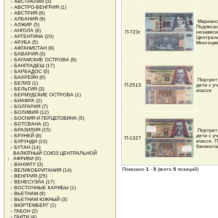
АВСТРАЛИЯ
(3)
АВСТРО-ВЕНГРИЯ
(1)
АВСТРИЯ
(6)
АЛБАНИЯ
(9)
Мариано
АЛЖИР
(5)
Подписан
АНГОЛА
(6)
П-723г
независ
АРГЕНТИНА
(20)
Централь
АРУБА
(5)
Многоцв
АФГАНИСТАН
(9)
БАВАРИЯ
(3)
БАГАМСКИЕ ОСТРОВА
(9)
БАНГЛАДЕШ
(17)
БАРБАДОС
(0)
БАХРЕЙН
(0)
Портрет
БЕЛИЗ
(1)
П-2513
дети с у
БЕЛЬГИЯ
(3)
классе
БЕРМУДСКИЕ ОСТРОВА
(1)
БИАФРА
(2)
БОЛГАРИЯ
(7)
БОЛИВИЯ
(12)
БОСНИЯ И ГЕРЦЕГОВИНА
(5)
БОТСВАНА
(2)
БРАЗИЛИЯ
(15)
Портрет
БРУНЕЙ
(9)
дети с у
П-1327
классе. 
БУРУНДИ
(10)
банкнота
БУТАН
(14)
ВАЛЮТНЫЙ СОЮЗ ЦЕНТРАЛЬНОЙ
АФРИКИ
(0)
ВАНУАТУ
(3)
Показано
1
-
5
(всего
5
позиций)
ВЕЛИКОБРИТАНИЯ
(14)
ВЕНГРИЯ
(25)
ВЕНЕСУЭЛА
(17)
ВОСТОЧНЫЕ КАРИБЫ
(1)
ВЬЕТНАМ
(9)
ВЬЕТНАМ ЮЖНЫЙ
(3)
ВЮРТЕМБЕРГ
(1)
ГАБОН
(2)
ГАИТИ
(4)