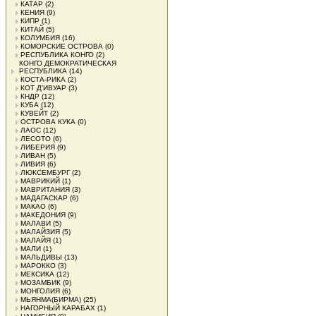
КАТАР
(2)
КЕНИЯ
(9)
КИПР
(1)
КИТАЙ
(5)
КОЛУМБИЯ
(16)
КОМОРСКИЕ ОСТРОВА
(0)
РЕСПУБЛИКА КОНГО
(2)
КОНГО ДЕМОКРАТИЧЕСКАЯ
РЕСПУБЛИКА
(14)
КОСТА-РИКА
(2)
КОТ Д'ИВУАР
(3)
КНДР
(12)
КУБА
(12)
КУВЕЙТ
(2)
ОСТРОВА КУКА
(0)
ЛАОС
(12)
ЛЕСОТО
(6)
ЛИБЕРИЯ
(9)
ЛИВАН
(5)
ЛИВИЯ
(6)
ЛЮКСЕМБУРГ
(2)
МАВРИКИЙ
(1)
МАВРИТАНИЯ
(3)
МАДАГАСКАР
(6)
МАКАО
(6)
МАКЕДОНИЯ
(9)
МАЛАВИ
(5)
МАЛАЙЗИЯ
(5)
МАЛАЙЯ
(1)
МАЛИ
(1)
МАЛЬДИВЫ
(13)
МАРОККО
(3)
МЕКСИКА
(12)
МОЗАМБИК
(9)
МОНГОЛИЯ
(6)
МЬЯНМА(БИРМА)
(25)
НАГОРНЫЙ КАРАБАХ
(1)