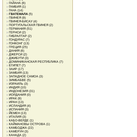
ГАЙАНА
(6)
ГАМБИЯ
(1)
ГАНА
(14)
ГВАТЕМАЛА
(5)
ГВИНЕЯ
(9)
ГВИНЕЯ-БИСАУ
(4)
ПОРТУГАЛЬСКАЯ ГВИНЕЯ
(2)
ГЕРМАНИЯ
(51)
ГЕРНСИ
(2)
ГИБРАЛТАР
(2)
ГОНДУРАС
(7)
ГОНКОНГ
(13)
ГРЕЦИЯ
(25)
ДАНИЯ
(6)
ДЖЕРСИ
(2)
ДЖИБУТИ
(3)
ДОМИНИКАНСКАЯ РЕСПУБЛИКА
(7)
ЕГИПЕТ
(7)
ЗАИР
(17)
ЗАМБИЯ
(13)
ЗАПАДНОЕ САМОА
(3)
ЗИМБАБВЕ
(5)
ИЗРАИЛЬ
(3)
ИНДИЯ
(10)
ИНДОНЕЗИЯ
(31)
ИОРДАНИЯ
(0)
ИРАК
(9)
ИРАН
(13)
ИСЛАНДИЯ
(4)
ИСПАНИЯ
(3)
ЙЕМЕН
(13)
ИТАЛИЯ
(3)
КАБО-ВЕРДЕ
(1)
КАЙМАНОВЫ ОСТРОВА
(1)
КАМБОДЖА
(22)
КАМЕРУН
(3)
КАНАДА
(2)