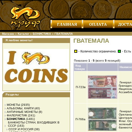
Магазин
»
Каталог
»
БОНИСТИКА
»
ГВАТЕМАЛА
ГВАТЕМАЛА
Я люблю монеты!
- Количество ограничено.
- Есть
Показано
1
-
5
(всего
5
позиций)
Код
Наимен
товара
Генерал
Гранадос
П-723в
Национа
Ассамбле
Разделы
МОНЕТЫ
(2935)
АЛЬБОМЫ, КНИГИ
(40)
Генерал
АНТИЧНЫЕ МОНЕТЫ
(8)
Орелана
ФАЛЕРИСТИК
(241)
Централь
БОНИСТИКА
(1481)
П-766а
Флаг. Ос
БАНКНОТЫ СТРАН, ВХОДИВШИХ В
зеленый
СССР
(163)
банкнота
СССР И РОССИЯ
(38)