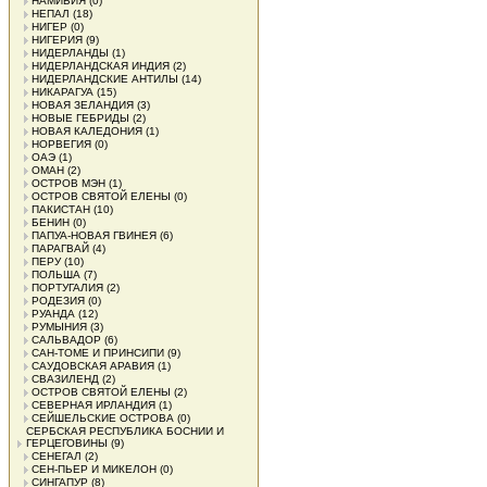
НАМИБИЯ
(0)
НЕПАЛ
(18)
НИГЕР
(0)
НИГЕРИЯ
(9)
НИДЕРЛАНДЫ
(1)
НИДЕРЛАНДСКАЯ ИНДИЯ
(2)
НИДЕРЛАНДСКИЕ АНТИЛЫ
(14)
НИКАРАГУА
(15)
НОВАЯ ЗЕЛАНДИЯ
(3)
НОВЫЕ ГЕБРИДЫ
(2)
НОВАЯ КАЛЕДОНИЯ
(1)
НОРВЕГИЯ
(0)
ОАЭ
(1)
ОМАН
(2)
ОСТРОВ МЭН
(1)
ОСТРОВ СВЯТОЙ ЕЛЕНЫ
(0)
ПАКИСТАН
(10)
БЕНИН
(0)
ПАПУА-НОВАЯ ГВИНЕЯ
(6)
ПАРАГВАЙ
(4)
ПЕРУ
(10)
ПОЛЬША
(7)
ПОРТУГАЛИЯ
(2)
РОДЕЗИЯ
(0)
РУАНДА
(12)
РУМЫНИЯ
(3)
САЛЬВАДОР
(6)
САН-ТОМЕ И ПРИНСИПИ
(9)
САУДОВСКАЯ АРАВИЯ
(1)
СВАЗИЛЕНД
(2)
ОСТРОВ СВЯТОЙ ЕЛЕНЫ
(2)
СЕВЕРНАЯ ИРЛАНДИЯ
(1)
СЕЙШЕЛЬСКИЕ ОСТРОВА
(0)
СЕРБСКАЯ РЕСПУБЛИКА БОСНИИ И
ГЕРЦЕГОВИНЫ
(9)
СЕНЕГАЛ
(2)
СЕН-ПЬЕР И МИКЕЛОН
(0)
СИНГАПУР
(8)