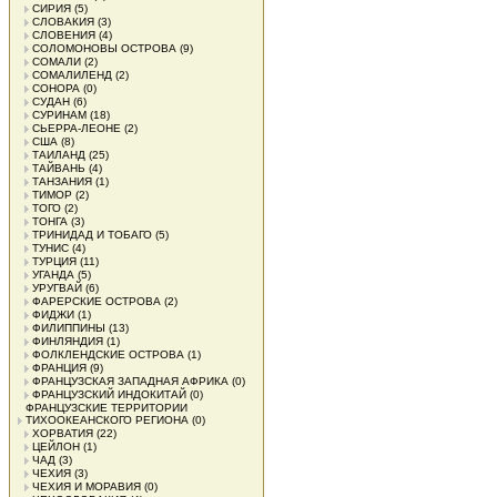
СИРИЯ
(5)
СЛОВАКИЯ
(3)
СЛОВЕНИЯ
(4)
СОЛОМОНОВЫ ОСТРОВА
(9)
СОМАЛИ
(2)
СОМАЛИЛЕНД
(2)
СОНОРА
(0)
СУДАН
(6)
СУРИНАМ
(18)
СЬЕРРА-ЛЕОНЕ
(2)
США
(8)
ТАИЛАНД
(25)
ТАЙВАНЬ
(4)
ТАНЗАНИЯ
(1)
ТИМОР
(2)
ТОГО
(2)
ТОНГА
(3)
ТРИНИДАД И ТОБАГО
(5)
ТУНИС
(4)
ТУРЦИЯ
(11)
УГАНДА
(5)
УРУГВАЙ
(6)
ФАРЕРСКИЕ ОСТРОВА
(2)
ФИДЖИ
(1)
ФИЛИППИНЫ
(13)
ФИНЛЯНДИЯ
(1)
ФОЛКЛЕНДСКИЕ ОСТРОВА
(1)
ФРАНЦИЯ
(9)
ФРАНЦУЗСКАЯ ЗАПАДНАЯ АФРИКА
(0)
ФРАНЦУЗСКИЙ ИНДОКИТАЙ
(0)
ФРАНЦУЗСКИЕ ТЕРРИТОРИИ
ТИХООКЕАНСКОГО РЕГИОНА
(0)
ХОРВАТИЯ
(22)
ЦЕЙЛОН
(1)
ЧАД
(3)
ЧЕХИЯ
(3)
ЧЕХИЯ И МОРАВИЯ
(0)