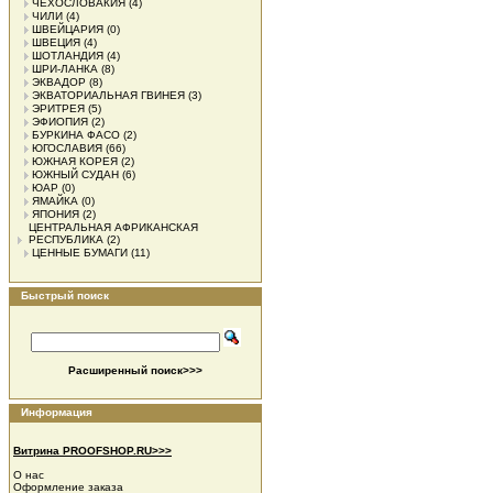
ЧЕХОСЛОВАКИЯ
(4)
ЧИЛИ
(4)
ШВЕЙЦАРИЯ
(0)
ШВЕЦИЯ
(4)
ШОТЛАНДИЯ
(4)
ШРИ-ЛАНКА
(8)
ЭКВАДОР
(8)
ЭКВАТОРИАЛЬНАЯ ГВИНЕЯ
(3)
ЭРИТРЕЯ
(5)
ЭФИОПИЯ
(2)
БУРКИНА ФАСО
(2)
ЮГОСЛАВИЯ
(66)
ЮЖНАЯ КОРЕЯ
(2)
ЮЖНЫЙ СУДАН
(6)
ЮАР
(0)
ЯМАЙКА
(0)
ЯПОНИЯ
(2)
ЦЕНТРАЛЬНАЯ АФРИКАНСКАЯ
РЕСПУБЛИКА
(2)
ЦЕННЫЕ БУМАГИ
(11)
Быстрый поиск
Расширенный поиск>>>
Информация
Витрина PROOFSHOP.RU>>>
О нас
Оформление заказа