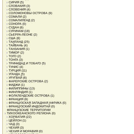
СИРИЯ
(5)
СЛОВАКИЯ
(3)
СЛОВЕНИЯ
(4)
СОЛОМОНОВЫ ОСТРОВА
(9)
СОМАЛИ
(2)
СОМАЛИЛЕНД
(2)
СОНОРА
(0)
СУДАН
(6)
СУРИНАМ
(18)
СЬЕРРА-ЛЕОНЕ
(2)
США
(8)
ТАИЛАНД
(25)
ТАЙВАНЬ
(4)
ТАНЗАНИЯ
(1)
ТИМОР
(2)
ТОГО
(2)
ТОНГА
(3)
ТРИНИДАД И ТОБАГО
(5)
ТУНИС
(4)
ТУРЦИЯ
(11)
УГАНДА
(5)
УРУГВАЙ
(6)
ФАРЕРСКИЕ ОСТРОВА
(2)
ФИДЖИ
(1)
ФИЛИППИНЫ
(13)
ФИНЛЯНДИЯ
(1)
ФОЛКЛЕНДСКИЕ ОСТРОВА
(1)
ФРАНЦИЯ
(9)
ФРАНЦУЗСКАЯ ЗАПАДНАЯ АФРИКА
(0)
ФРАНЦУЗСКИЙ ИНДОКИТАЙ
(0)
ФРАНЦУЗСКИЕ ТЕРРИТОРИИ
ТИХООКЕАНСКОГО РЕГИОНА
(0)
ХОРВАТИЯ
(22)
ЦЕЙЛОН
(1)
ЧАД
(3)
ЧЕХИЯ
(3)
ЧЕХИЯ И МОРАВИЯ
(0)