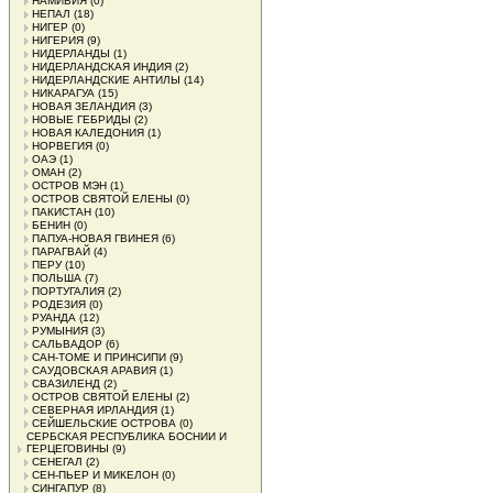
НАМИБИЯ
(0)
НЕПАЛ
(18)
НИГЕР
(0)
НИГЕРИЯ
(9)
НИДЕРЛАНДЫ
(1)
НИДЕРЛАНДСКАЯ ИНДИЯ
(2)
НИДЕРЛАНДСКИЕ АНТИЛЫ
(14)
НИКАРАГУА
(15)
НОВАЯ ЗЕЛАНДИЯ
(3)
НОВЫЕ ГЕБРИДЫ
(2)
НОВАЯ КАЛЕДОНИЯ
(1)
НОРВЕГИЯ
(0)
ОАЭ
(1)
ОМАН
(2)
ОСТРОВ МЭН
(1)
ОСТРОВ СВЯТОЙ ЕЛЕНЫ
(0)
ПАКИСТАН
(10)
БЕНИН
(0)
ПАПУА-НОВАЯ ГВИНЕЯ
(6)
ПАРАГВАЙ
(4)
ПЕРУ
(10)
ПОЛЬША
(7)
ПОРТУГАЛИЯ
(2)
РОДЕЗИЯ
(0)
РУАНДА
(12)
РУМЫНИЯ
(3)
САЛЬВАДОР
(6)
САН-ТОМЕ И ПРИНСИПИ
(9)
САУДОВСКАЯ АРАВИЯ
(1)
СВАЗИЛЕНД
(2)
ОСТРОВ СВЯТОЙ ЕЛЕНЫ
(2)
СЕВЕРНАЯ ИРЛАНДИЯ
(1)
СЕЙШЕЛЬСКИЕ ОСТРОВА
(0)
СЕРБСКАЯ РЕСПУБЛИКА БОСНИИ И
ГЕРЦЕГОВИНЫ
(9)
СЕНЕГАЛ
(2)
СЕН-ПЬЕР И МИКЕЛОН
(0)
СИНГАПУР
(8)