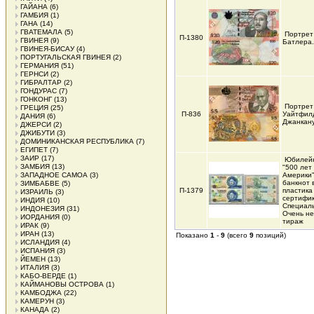
ГАЙАНА
(6)
ГАМБИЯ
(1)
ГАНА
(14)
ГВАТЕМАЛА
(5)
Портрет
П-1380
ГВИНЕЯ
(9)
Батлера.
ГВИНЕЯ-БИСАУ
(4)
ПОРТУГАЛЬСКАЯ ГВИНЕЯ
(2)
ГЕРМАНИЯ
(51)
ГЕРНСИ
(2)
ГИБРАЛТАР
(2)
ГОНДУРАС
(7)
ГОНКОНГ
(13)
Портрет
ГРЕЦИЯ
(25)
П-836
Уайтфил
ДАНИЯ
(6)
Джанкан
ДЖЕРСИ
(2)
ДЖИБУТИ
(3)
ДОМИНИКАНСКАЯ РЕСПУБЛИКА
(7)
ЕГИПЕТ
(7)
ЗАИР
(17)
Юбилейн
ЗАМБИЯ
(13)
"500 лет
ЗАПАДНОЕ САМОА
(3)
Америки"
банкнот в
ЗИМБАБВЕ
(5)
П-1379
пластика
ИЗРАИЛЬ
(3)
сертифик
ИНДИЯ
(10)
Специаль
ИНДОНЕЗИЯ
(31)
Очень н
ИОРДАНИЯ
(0)
тираж
ИРАК
(9)
ИРАН
(13)
Показано
1
-
9
(всего
9
позиций)
ИСЛАНДИЯ
(4)
ИСПАНИЯ
(3)
ЙЕМЕН
(13)
ИТАЛИЯ
(3)
КАБО-ВЕРДЕ
(1)
КАЙМАНОВЫ ОСТРОВА
(1)
КАМБОДЖА
(22)
КАМЕРУН
(3)
КАНАДА
(2)