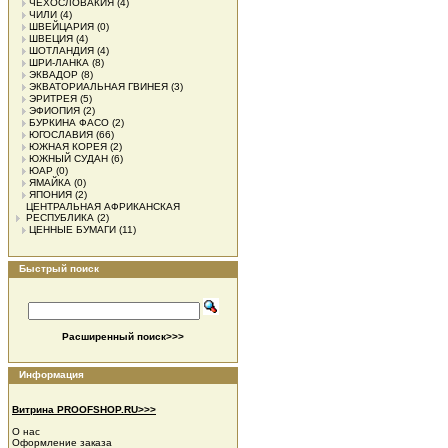
ЧЕХОСЛОВАКИЯ
(4)
ЧИЛИ
(4)
ШВЕЙЦАРИЯ
(0)
ШВЕЦИЯ
(4)
ШОТЛАНДИЯ
(4)
ШРИ-ЛАНКА
(8)
ЭКВАДОР
(8)
ЭКВАТОРИАЛЬНАЯ ГВИНЕЯ
(3)
ЭРИТРЕЯ
(5)
ЭФИОПИЯ
(2)
БУРКИНА ФАСО
(2)
ЮГОСЛАВИЯ
(66)
ЮЖНАЯ КОРЕЯ
(2)
ЮЖНЫЙ СУДАН
(6)
ЮАР
(0)
ЯМАЙКА
(0)
ЯПОНИЯ
(2)
ЦЕНТРАЛЬНАЯ АФРИКАНСКАЯ
РЕСПУБЛИКА
(2)
ЦЕННЫЕ БУМАГИ
(11)
Быстрый поиск
Расширенный поиск>>>
Информация
Витрина PROOFSHOP.RU>>>
О нас
Оформление заказа