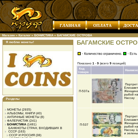
Магазин
»
Каталог
»
БОНИСТИКА
»
БАГАМСКИЕ ОСТРОВА
БАГАМСКИЕ ОСТРО
Я люблю монеты!
- Количество ограничено.
- Есть
Показано
1
-
9
(всего
9
позиций)
Код
Наимен
товара
Портрет
Елизаветы
П-537а
Женщина
рыбой на
Нассау
Разделы
МОНЕТЫ
(2935)
АЛЬБОМЫ, КНИГИ
(40)
Портрет
АНТИЧНЫЕ МОНЕТЫ
(8)
Елизаветы
ФАЛЕРИСТИК
(241)
Женщина
БОНИСТИКА
(1481)
П-537
рыбой на
БАНКНОТЫ СТРАН, ВХОДИВШИХ В
Нассау. 
СССР
(163)
и зелен
СССР И РОССИЯ
(38)