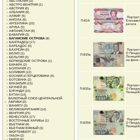
АВСТРАЛИЯ
(3)
АВСТРО-ВЕНГРИЯ
(1)
АВСТРИЯ
(6)
АЛБАНИЯ
(9)
АЛЖИР
(5)
Портрет
АНГОЛА
(6)
П-816
Елизавет
АРГЕНТИНА
(20)
регата
АРУБА
(5)
АФГАНИСТАН
(9)
БАВАРИЯ
(3)
БАГАМСКИЕ ОСТРОВА
(9)
БАНГЛАДЕШ
(17)
БАРБАДОС
(0)
БАХРЕЙН
(0)
Портрет
О Пиндли
БЕЛИЗ
(1)
П-835в
Полицей
БЕЛЬГИЯ
(3)
на фоне 
БЕРМУДСКИЕ ОСТРОВА
(1)
БИАФРА
(2)
БОЛГАРИЯ
(7)
БОЛИВИЯ
(12)
БОСНИЯ И ГЕРЦЕГОВИНА
(5)
БОТСВАНА
(2)
БРАЗИЛИЯ
(15)
Портрет
БРУНЕЙ
(9)
П-835а
О Пиндли
БУРУНДИ
(10)
Полицейс
БУТАН
(14)
ВАЛЮТНЫЙ СОЮЗ ЦЕНТРАЛЬНОЙ
АФРИКИ
(0)
ВАНУАТУ
(3)
ВЕЛИКОБРИТАНИЯ
(14)
ВЕНГРИЯ
(25)
ВЕНЕСУЭЛА
(17)
Портрет
ВОСТОЧНЫЕ КАРИБЫ
(1)
П-835б
О Пиндли
ВЬЕТНАМ
(9)
Полицейс
ВЬЕТНАМ ЮЖНЫЙ
(3)
ВЮРТЕМБЕРГ
(1)
ГАБОН
(2)
ГАИТИ
(4)