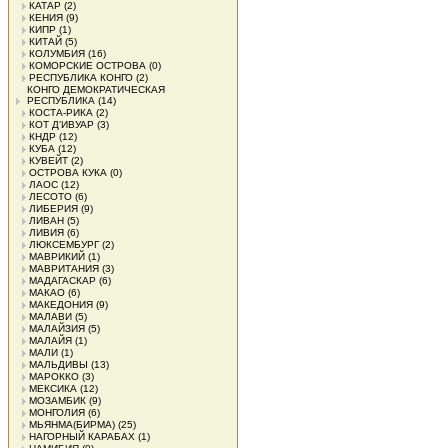
КАТАР
(2)
КЕНИЯ
(9)
КИПР
(1)
КИТАЙ
(5)
КОЛУМБИЯ
(16)
КОМОРСКИЕ ОСТРОВА
(0)
РЕСПУБЛИКА КОНГО
(2)
КОНГО ДЕМОКРАТИЧЕСКАЯ
РЕСПУБЛИКА
(14)
КОСТА-РИКА
(2)
КОТ Д'ИВУАР
(3)
КНДР
(12)
КУБА
(12)
КУВЕЙТ
(2)
ОСТРОВА КУКА
(0)
ЛАОС
(12)
ЛЕСОТО
(6)
ЛИБЕРИЯ
(9)
ЛИВАН
(5)
ЛИВИЯ
(6)
ЛЮКСЕМБУРГ
(2)
МАВРИКИЙ
(1)
МАВРИТАНИЯ
(3)
МАДАГАСКАР
(6)
МАКАО
(6)
МАКЕДОНИЯ
(9)
МАЛАВИ
(5)
МАЛАЙЗИЯ
(5)
МАЛАЙЯ
(1)
МАЛИ
(1)
МАЛЬДИВЫ
(13)
МАРОККО
(3)
МЕКСИКА
(12)
МОЗАМБИК
(9)
МОНГОЛИЯ
(6)
МЬЯНМА(БИРМА)
(25)
НАГОРНЫЙ КАРАБАХ
(1)