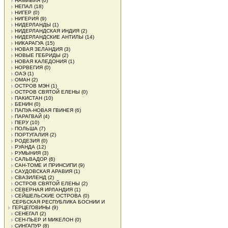
НАМИБИЯ
(0)
НЕПАЛ
(18)
НИГЕР
(0)
НИГЕРИЯ
(9)
НИДЕРЛАНДЫ
(1)
НИДЕРЛАНДСКАЯ ИНДИЯ
(2)
НИДЕРЛАНДСКИЕ АНТИЛЫ
(14)
НИКАРАГУА
(15)
НОВАЯ ЗЕЛАНДИЯ
(3)
НОВЫЕ ГЕБРИДЫ
(2)
НОВАЯ КАЛЕДОНИЯ
(1)
НОРВЕГИЯ
(0)
ОАЭ
(1)
ОМАН
(2)
ОСТРОВ МЭН
(1)
ОСТРОВ СВЯТОЙ ЕЛЕНЫ
(0)
ПАКИСТАН
(10)
БЕНИН
(0)
ПАПУА-НОВАЯ ГВИНЕЯ
(6)
ПАРАГВАЙ
(4)
ПЕРУ
(10)
ПОЛЬША
(7)
ПОРТУГАЛИЯ
(2)
РОДЕЗИЯ
(0)
РУАНДА
(12)
РУМЫНИЯ
(3)
САЛЬВАДОР
(6)
САН-ТОМЕ И ПРИНСИПИ
(9)
САУДОВСКАЯ АРАВИЯ
(1)
СВАЗИЛЕНД
(2)
ОСТРОВ СВЯТОЙ ЕЛЕНЫ
(2)
СЕВЕРНАЯ ИРЛАНДИЯ
(1)
СЕЙШЕЛЬСКИЕ ОСТРОВА
(0)
СЕРБСКАЯ РЕСПУБЛИКА БОСНИИ И
ГЕРЦЕГОВИНЫ
(9)
СЕНЕГАЛ
(2)
СЕН-ПЬЕР И МИКЕЛОН
(0)
СИНГАПУР
(8)