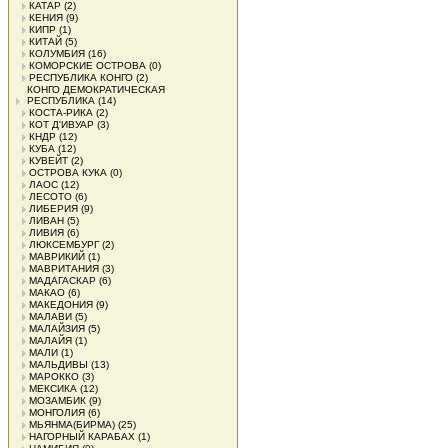
КАТАР
(2)
КЕНИЯ
(9)
КИПР
(1)
КИТАЙ
(5)
КОЛУМБИЯ
(16)
КОМОРСКИЕ ОСТРОВА
(0)
РЕСПУБЛИКА КОНГО
(2)
КОНГО ДЕМОКРАТИЧЕСКАЯ
РЕСПУБЛИКА
(14)
КОСТА-РИКА
(2)
КОТ Д'ИВУАР
(3)
КНДР
(12)
КУБА
(12)
КУВЕЙТ
(2)
ОСТРОВА КУКА
(0)
ЛАОС
(12)
ЛЕСОТО
(6)
ЛИБЕРИЯ
(9)
ЛИВАН
(5)
ЛИВИЯ
(6)
ЛЮКСЕМБУРГ
(2)
МАВРИКИЙ
(1)
МАВРИТАНИЯ
(3)
МАДАГАСКАР
(6)
МАКАО
(6)
МАКЕДОНИЯ
(9)
МАЛАВИ
(5)
МАЛАЙЗИЯ
(5)
МАЛАЙЯ
(1)
МАЛИ
(1)
МАЛЬДИВЫ
(13)
МАРОККО
(3)
МЕКСИКА
(12)
МОЗАМБИК
(9)
МОНГОЛИЯ
(6)
МЬЯНМА(БИРМА)
(25)
НАГОРНЫЙ КАРАБАХ
(1)