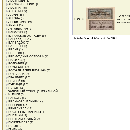
АВСТРАЛИЯ
(3)
АВСТРО-ВЕНГРИЯ
(1)
АВСТРИЯ
(6)
АЛБАНИЯ
(9)
АЛЖИР
(5)
Бавария
АНГОЛА
(6)
П-2296
коричнев
АРГЕНТИНА
(20)
коричнев
АРУБА
(5)
АФГАНИСТАН
(9)
БАВАРИЯ
(3)
БАГАМСКИЕ ОСТРОВА
(9)
Показано
1
-
3
(всего
3
позиций)
БАНГЛАДЕШ
(17)
БАРБАДОС
(0)
БАХРЕЙН
(0)
БЕЛИЗ
(1)
БЕЛЬГИЯ
(3)
БЕРМУДСКИЕ ОСТРОВА
(1)
БИАФРА
(2)
БОЛГАРИЯ
(7)
БОЛИВИЯ
(12)
БОСНИЯ И ГЕРЦЕГОВИНА
(5)
БОТСВАНА
(2)
БРАЗИЛИЯ
(15)
БРУНЕЙ
(9)
БУРУНДИ
(10)
БУТАН
(14)
ВАЛЮТНЫЙ СОЮЗ ЦЕНТРАЛЬНОЙ
АФРИКИ
(0)
ВАНУАТУ
(3)
ВЕЛИКОБРИТАНИЯ
(14)
ВЕНГРИЯ
(25)
ВЕНЕСУЭЛА
(17)
ВОСТОЧНЫЕ КАРИБЫ
(1)
ВЬЕТНАМ
(9)
ВЬЕТНАМ ЮЖНЫЙ
(3)
ВЮРТЕМБЕРГ
(1)
ГАБОН
(2)
ГАИТИ
(4)