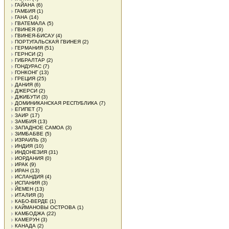
ГАЙАНА
(6)
ГАМБИЯ
(1)
ГАНА
(14)
ГВАТЕМАЛА
(5)
ГВИНЕЯ
(9)
ГВИНЕЯ-БИСАУ
(4)
ПОРТУГАЛЬСКАЯ ГВИНЕЯ
(2)
ГЕРМАНИЯ
(51)
ГЕРНСИ
(2)
ГИБРАЛТАР
(2)
ГОНДУРАС
(7)
ГОНКОНГ
(13)
ГРЕЦИЯ
(25)
ДАНИЯ
(6)
ДЖЕРСИ
(2)
ДЖИБУТИ
(3)
ДОМИНИКАНСКАЯ РЕСПУБЛИКА
(7)
ЕГИПЕТ
(7)
ЗАИР
(17)
ЗАМБИЯ
(13)
ЗАПАДНОЕ САМОА
(3)
ЗИМБАБВЕ
(5)
ИЗРАИЛЬ
(3)
ИНДИЯ
(10)
ИНДОНЕЗИЯ
(31)
ИОРДАНИЯ
(0)
ИРАК
(9)
ИРАН
(13)
ИСЛАНДИЯ
(4)
ИСПАНИЯ
(3)
ЙЕМЕН
(13)
ИТАЛИЯ
(3)
КАБО-ВЕРДЕ
(1)
КАЙМАНОВЫ ОСТРОВА
(1)
КАМБОДЖА
(22)
КАМЕРУН
(3)
КАНАДА
(2)