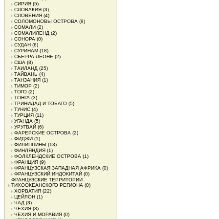
СИРИЯ
(5)
СЛОВАКИЯ
(3)
СЛОВЕНИЯ
(4)
СОЛОМОНОВЫ ОСТРОВА
(9)
СОМАЛИ
(2)
СОМАЛИЛЕНД
(2)
СОНОРА
(0)
СУДАН
(6)
СУРИНАМ
(18)
СЬЕРРА-ЛЕОНЕ
(2)
США
(8)
ТАИЛАНД
(25)
ТАЙВАНЬ
(4)
ТАНЗАНИЯ
(1)
ТИМОР
(2)
ТОГО
(2)
ТОНГА
(3)
ТРИНИДАД И ТОБАГО
(5)
ТУНИС
(4)
ТУРЦИЯ
(11)
УГАНДА
(5)
УРУГВАЙ
(6)
ФАРЕРСКИЕ ОСТРОВА
(2)
ФИДЖИ
(1)
ФИЛИППИНЫ
(13)
ФИНЛЯНДИЯ
(1)
ФОЛКЛЕНДСКИЕ ОСТРОВА
(1)
ФРАНЦИЯ
(9)
ФРАНЦУЗСКАЯ ЗАПАДНАЯ АФРИКА
(0)
ФРАНЦУЗСКИЙ ИНДОКИТАЙ
(0)
ФРАНЦУЗСКИЕ ТЕРРИТОРИИ
ТИХООКЕАНСКОГО РЕГИОНА
(0)
ХОРВАТИЯ
(22)
ЦЕЙЛОН
(1)
ЧАД
(3)
ЧЕХИЯ
(3)
ЧЕХИЯ И МОРАВИЯ
(0)