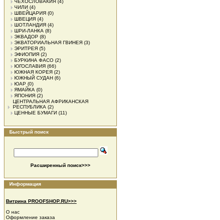
ЧЕХОСЛОВАКИЯ
(4)
ЧИЛИ
(4)
ШВЕЙЦАРИЯ
(0)
ШВЕЦИЯ
(4)
ШОТЛАНДИЯ
(4)
ШРИ-ЛАНКА
(8)
ЭКВАДОР
(8)
ЭКВАТОРИАЛЬНАЯ ГВИНЕЯ
(3)
ЭРИТРЕЯ
(5)
ЭФИОПИЯ
(2)
БУРКИНА ФАСО
(2)
ЮГОСЛАВИЯ
(66)
ЮЖНАЯ КОРЕЯ
(2)
ЮЖНЫЙ СУДАН
(6)
ЮАР
(0)
ЯМАЙКА
(0)
ЯПОНИЯ
(2)
ЦЕНТРАЛЬНАЯ АФРИКАНСКАЯ
РЕСПУБЛИКА
(2)
ЦЕННЫЕ БУМАГИ
(11)
Быстрый поиск
Расширенный поиск>>>
Информация
Витрина PROOFSHOP.RU>>>
О нас
Оформление заказа