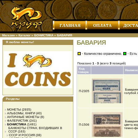
Магазин
»
Каталог
»
БОНИСТИКА
»
БАВАРИЯ
БАВАРИЯ
Я люблю монеты!
- Количество ограничено.
- Есть
Показано
1
-
3
(всего
3
позиций)
Код
Наимен
товара
Бавария
П-2305
голубой 
Разделы
МОНЕТЫ
(2935)
АЛЬБОМЫ, КНИГИ
(40)
АНТИЧНЫЕ МОНЕТЫ
(8)
ФАЛЕРИСТИК
(241)
Бавария
БОНИСТИКА
(1481)
П-1506
цвета ко
БАНКНОТЫ СТРАН, ВХОДИВШИХ В
темно-ф
СССР
(163)
СССР И РОССИЯ
(38)