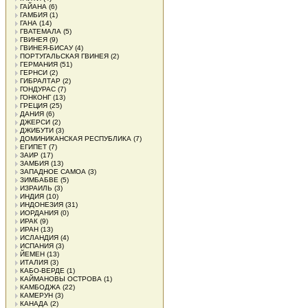
ГАЙАНА
(6)
ГАМБИЯ
(1)
ГАНА
(14)
ГВАТЕМАЛА
(5)
ГВИНЕЯ
(9)
ГВИНЕЯ-БИСАУ
(4)
ПОРТУГАЛЬСКАЯ ГВИНЕЯ
(2)
ГЕРМАНИЯ
(51)
ГЕРНСИ
(2)
ГИБРАЛТАР
(2)
ГОНДУРАС
(7)
ГОНКОНГ
(13)
ГРЕЦИЯ
(25)
ДАНИЯ
(6)
ДЖЕРСИ
(2)
ДЖИБУТИ
(3)
ДОМИНИКАНСКАЯ РЕСПУБЛИКА
(7)
ЕГИПЕТ
(7)
ЗАИР
(17)
ЗАМБИЯ
(13)
ЗАПАДНОЕ САМОА
(3)
ЗИМБАБВЕ
(5)
ИЗРАИЛЬ
(3)
ИНДИЯ
(10)
ИНДОНЕЗИЯ
(31)
ИОРДАНИЯ
(0)
ИРАК
(9)
ИРАН
(13)
ИСЛАНДИЯ
(4)
ИСПАНИЯ
(3)
ЙЕМЕН
(13)
ИТАЛИЯ
(3)
КАБО-ВЕРДЕ
(1)
КАЙМАНОВЫ ОСТРОВА
(1)
КАМБОДЖА
(22)
КАМЕРУН
(3)
КАНАДА
(2)