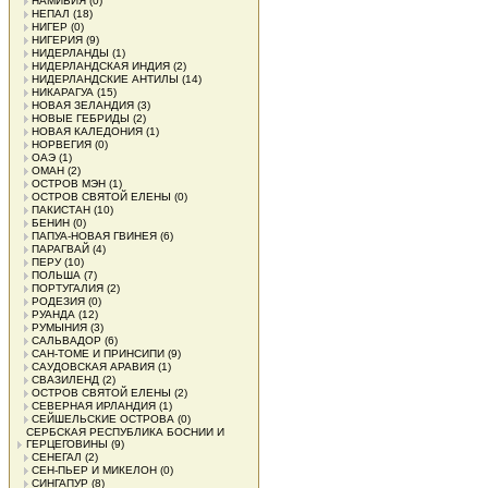
НАМИБИЯ
(0)
НЕПАЛ
(18)
НИГЕР
(0)
НИГЕРИЯ
(9)
НИДЕРЛАНДЫ
(1)
НИДЕРЛАНДСКАЯ ИНДИЯ
(2)
НИДЕРЛАНДСКИЕ АНТИЛЫ
(14)
НИКАРАГУА
(15)
НОВАЯ ЗЕЛАНДИЯ
(3)
НОВЫЕ ГЕБРИДЫ
(2)
НОВАЯ КАЛЕДОНИЯ
(1)
НОРВЕГИЯ
(0)
ОАЭ
(1)
ОМАН
(2)
ОСТРОВ МЭН
(1)
ОСТРОВ СВЯТОЙ ЕЛЕНЫ
(0)
ПАКИСТАН
(10)
БЕНИН
(0)
ПАПУА-НОВАЯ ГВИНЕЯ
(6)
ПАРАГВАЙ
(4)
ПЕРУ
(10)
ПОЛЬША
(7)
ПОРТУГАЛИЯ
(2)
РОДЕЗИЯ
(0)
РУАНДА
(12)
РУМЫНИЯ
(3)
САЛЬВАДОР
(6)
САН-ТОМЕ И ПРИНСИПИ
(9)
САУДОВСКАЯ АРАВИЯ
(1)
СВАЗИЛЕНД
(2)
ОСТРОВ СВЯТОЙ ЕЛЕНЫ
(2)
СЕВЕРНАЯ ИРЛАНДИЯ
(1)
СЕЙШЕЛЬСКИЕ ОСТРОВА
(0)
СЕРБСКАЯ РЕСПУБЛИКА БОСНИИ И
ГЕРЦЕГОВИНЫ
(9)
СЕНЕГАЛ
(2)
СЕН-ПЬЕР И МИКЕЛОН
(0)
СИНГАПУР
(8)