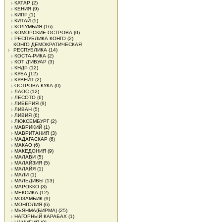
КАТАР
(2)
КЕНИЯ
(9)
КИПР
(1)
КИТАЙ
(5)
КОЛУМБИЯ
(16)
КОМОРСКИЕ ОСТРОВА
(0)
РЕСПУБЛИКА КОНГО
(2)
КОНГО ДЕМОКРАТИЧЕСКАЯ
РЕСПУБЛИКА
(14)
КОСТА-РИКА
(2)
КОТ Д'ИВУАР
(3)
КНДР
(12)
КУБА
(12)
КУВЕЙТ
(2)
ОСТРОВА КУКА
(0)
ЛАОС
(12)
ЛЕСОТО
(6)
ЛИБЕРИЯ
(9)
ЛИВАН
(5)
ЛИВИЯ
(6)
ЛЮКСЕМБУРГ
(2)
МАВРИКИЙ
(1)
МАВРИТАНИЯ
(3)
МАДАГАСКАР
(6)
МАКАО
(6)
МАКЕДОНИЯ
(9)
МАЛАВИ
(5)
МАЛАЙЗИЯ
(5)
МАЛАЙЯ
(1)
МАЛИ
(1)
МАЛЬДИВЫ
(13)
МАРОККО
(3)
МЕКСИКА
(12)
МОЗАМБИК
(9)
МОНГОЛИЯ
(6)
МЬЯНМА(БИРМА)
(25)
НАГОРНЫЙ КАРАБАХ
(1)