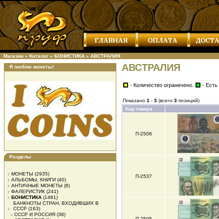
Магазин
»
Каталог
»
БОНИСТИКА
»
АВСТРАЛИЯ
АВСТРАЛИЯ
Я люблю монеты!
- Количество ограничено.
- Есть
Показано
1
-
3
(всего
3
позиций)
Код товара
П-2506
Разделы
МОНЕТЫ
(2935)
П-2537
АЛЬБОМЫ, КНИГИ
(40)
АНТИЧНЫЕ МОНЕТЫ
(8)
ФАЛЕРИСТИК
(241)
БОНИСТИКА
(1481)
БАНКНОТЫ СТРАН, ВХОДИВШИХ В
СССР
(163)
СССР И РОССИЯ
(38)
П-2505