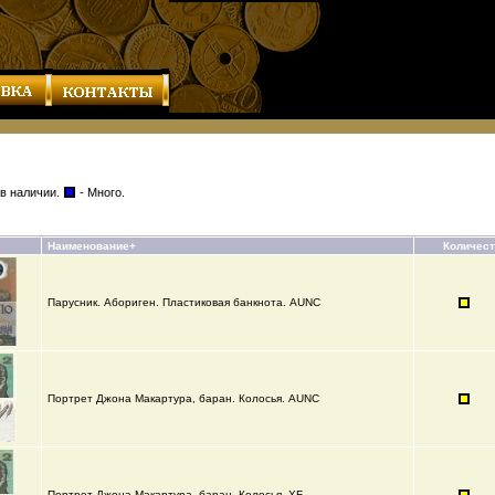
 в наличии.
- Много.
Наименование+
Количес
Парусник. Абориген. Пластиковая банкнота. AUNC
Портрет Джона Макартура, баран. Колосья. AUNC
Портрет Джона Макартура, баран. Колосья. XF