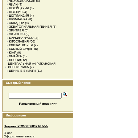
ЧЕХОСЛОВАКИЯ
(4)
ЧИЛИ
(4)
ШВЕЙЦАРИЯ
(0)
ШВЕЦИЯ
(4)
ШОТЛАНДИЯ
(4)
ШРИ-ЛАНКА
(8)
ЭКВАДОР
(8)
ЭКВАТОРИАЛЬНАЯ ГВИНЕЯ
(3)
ЭРИТРЕЯ
(5)
ЭФИОПИЯ
(2)
БУРКИНА ФАСО
(2)
ЮГОСЛАВИЯ
(66)
ЮЖНАЯ КОРЕЯ
(2)
ЮЖНЫЙ СУДАН
(6)
ЮАР
(0)
ЯМАЙКА
(0)
ЯПОНИЯ
(2)
ЦЕНТРАЛЬНАЯ АФРИКАНСКАЯ
РЕСПУБЛИКА
(2)
ЦЕННЫЕ БУМАГИ
(11)
Быстрый поиск
Расширенный поиск>>>
Информация
Витрина PROOFSHOP.RU>>>
О нас
Оформление заказа