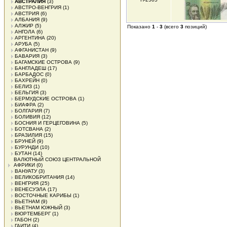
АВСТРАЛИЯ
(3)
АВСТРО-ВЕНГРИЯ
(1)
АВСТРИЯ
(6)
АЛБАНИЯ
(9)
АЛЖИР
(5)
Показано
1
-
3
(всего
3
позиций)
АНГОЛА
(6)
АРГЕНТИНА
(20)
АРУБА
(5)
АФГАНИСТАН
(9)
БАВАРИЯ
(3)
БАГАМСКИЕ ОСТРОВА
(9)
БАНГЛАДЕШ
(17)
БАРБАДОС
(0)
БАХРЕЙН
(0)
БЕЛИЗ
(1)
БЕЛЬГИЯ
(3)
БЕРМУДСКИЕ ОСТРОВА
(1)
БИАФРА
(2)
БОЛГАРИЯ
(7)
БОЛИВИЯ
(12)
БОСНИЯ И ГЕРЦЕГОВИНА
(5)
БОТСВАНА
(2)
БРАЗИЛИЯ
(15)
БРУНЕЙ
(9)
БУРУНДИ
(10)
БУТАН
(14)
ВАЛЮТНЫЙ СОЮЗ ЦЕНТРАЛЬНОЙ
АФРИКИ
(0)
ВАНУАТУ
(3)
ВЕЛИКОБРИТАНИЯ
(14)
ВЕНГРИЯ
(25)
ВЕНЕСУЭЛА
(17)
ВОСТОЧНЫЕ КАРИБЫ
(1)
ВЬЕТНАМ
(9)
ВЬЕТНАМ ЮЖНЫЙ
(3)
ВЮРТЕМБЕРГ
(1)
ГАБОН
(2)
ГАИТИ
(4)