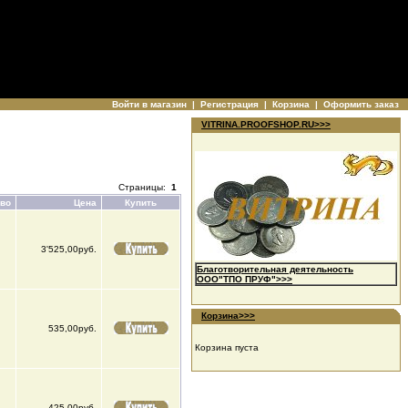
Войти в магазин
|
Регистрация
|
Корзина
|
Оформить заказ
VITRINA.PROOFSHOP.RU>>>
Страницы:
1
тво
Цена
Купить
3'525,00руб.
Благотворительная деятельность
ООО"ТПО ПРУФ">>>
Корзина>>>
535,00руб.
Корзина пуста
425,00руб.