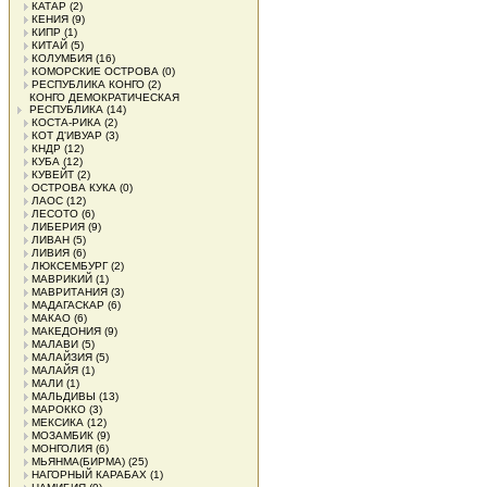
КАТАР
(2)
КЕНИЯ
(9)
КИПР
(1)
КИТАЙ
(5)
КОЛУМБИЯ
(16)
КОМОРСКИЕ ОСТРОВА
(0)
РЕСПУБЛИКА КОНГО
(2)
КОНГО ДЕМОКРАТИЧЕСКАЯ
РЕСПУБЛИКА
(14)
КОСТА-РИКА
(2)
КОТ Д'ИВУАР
(3)
КНДР
(12)
КУБА
(12)
КУВЕЙТ
(2)
ОСТРОВА КУКА
(0)
ЛАОС
(12)
ЛЕСОТО
(6)
ЛИБЕРИЯ
(9)
ЛИВАН
(5)
ЛИВИЯ
(6)
ЛЮКСЕМБУРГ
(2)
МАВРИКИЙ
(1)
МАВРИТАНИЯ
(3)
МАДАГАСКАР
(6)
МАКАО
(6)
МАКЕДОНИЯ
(9)
МАЛАВИ
(5)
МАЛАЙЗИЯ
(5)
МАЛАЙЯ
(1)
МАЛИ
(1)
МАЛЬДИВЫ
(13)
МАРОККО
(3)
МЕКСИКА
(12)
МОЗАМБИК
(9)
МОНГОЛИЯ
(6)
МЬЯНМА(БИРМА)
(25)
НАГОРНЫЙ КАРАБАХ
(1)