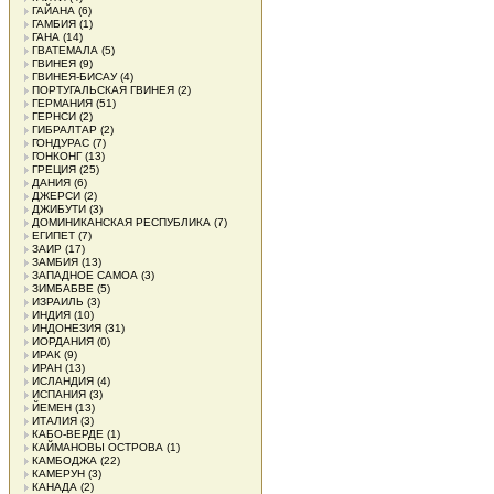
ГАЙАНА
(6)
ГАМБИЯ
(1)
ГАНА
(14)
ГВАТЕМАЛА
(5)
ГВИНЕЯ
(9)
ГВИНЕЯ-БИСАУ
(4)
ПОРТУГАЛЬСКАЯ ГВИНЕЯ
(2)
ГЕРМАНИЯ
(51)
ГЕРНСИ
(2)
ГИБРАЛТАР
(2)
ГОНДУРАС
(7)
ГОНКОНГ
(13)
ГРЕЦИЯ
(25)
ДАНИЯ
(6)
ДЖЕРСИ
(2)
ДЖИБУТИ
(3)
ДОМИНИКАНСКАЯ РЕСПУБЛИКА
(7)
ЕГИПЕТ
(7)
ЗАИР
(17)
ЗАМБИЯ
(13)
ЗАПАДНОЕ САМОА
(3)
ЗИМБАБВЕ
(5)
ИЗРАИЛЬ
(3)
ИНДИЯ
(10)
ИНДОНЕЗИЯ
(31)
ИОРДАНИЯ
(0)
ИРАК
(9)
ИРАН
(13)
ИСЛАНДИЯ
(4)
ИСПАНИЯ
(3)
ЙЕМЕН
(13)
ИТАЛИЯ
(3)
КАБО-ВЕРДЕ
(1)
КАЙМАНОВЫ ОСТРОВА
(1)
КАМБОДЖА
(22)
КАМЕРУН
(3)
КАНАДА
(2)