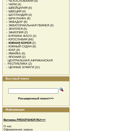
ЧЕХОСЛОВАКИЯ
(4)
ЧИЛИ
(4)
ШВЕЙЦАРИЯ
(0)
ШВЕЦИЯ
(4)
ШОТЛАНДИЯ
(4)
ШРИ-ЛАНКА
(8)
ЭКВАДОР
(8)
ЭКВАТОРИАЛЬНАЯ ГВИНЕЯ
(3)
ЭРИТРЕЯ
(5)
ЭФИОПИЯ
(2)
БУРКИНА ФАСО
(2)
ЮГОСЛАВИЯ
(66)
ЮЖНАЯ КОРЕЯ
(2)
ЮЖНЫЙ СУДАН
(6)
ЮАР
(0)
ЯМАЙКА
(0)
ЯПОНИЯ
(2)
ЦЕНТРАЛЬНАЯ АФРИКАНСКАЯ
РЕСПУБЛИКА
(2)
ЦЕННЫЕ БУМАГИ
(11)
Быстрый поиск
Расширенный поиск>>>
Информация
Витрина PROOFSHOP.RU>>>
О нас
Оформление заказа