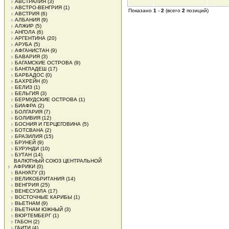
АВСТРАЛИЯ
(3)
АВСТРО-ВЕНГРИЯ
(1)
Показано
1
-
2
(всего
2
позиций)
АВСТРИЯ
(6)
АЛБАНИЯ
(9)
АЛЖИР
(5)
АНГОЛА
(6)
АРГЕНТИНА
(20)
АРУБА
(5)
АФГАНИСТАН
(9)
БАВАРИЯ
(3)
БАГАМСКИЕ ОСТРОВА
(9)
БАНГЛАДЕШ
(17)
БАРБАДОС
(0)
БАХРЕЙН
(0)
БЕЛИЗ
(1)
БЕЛЬГИЯ
(3)
БЕРМУДСКИЕ ОСТРОВА
(1)
БИАФРА
(2)
БОЛГАРИЯ
(7)
БОЛИВИЯ
(12)
БОСНИЯ И ГЕРЦЕГОВИНА
(5)
БОТСВАНА
(2)
БРАЗИЛИЯ
(15)
БРУНЕЙ
(9)
БУРУНДИ
(10)
БУТАН
(14)
ВАЛЮТНЫЙ СОЮЗ ЦЕНТРАЛЬНОЙ
АФРИКИ
(0)
ВАНУАТУ
(3)
ВЕЛИКОБРИТАНИЯ
(14)
ВЕНГРИЯ
(25)
ВЕНЕСУЭЛА
(17)
ВОСТОЧНЫЕ КАРИБЫ
(1)
ВЬЕТНАМ
(9)
ВЬЕТНАМ ЮЖНЫЙ
(3)
ВЮРТЕМБЕРГ
(1)
ГАБОН
(2)
ГАИТИ
(4)