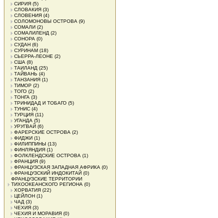
СИРИЯ
(5)
СЛОВАКИЯ
(3)
СЛОВЕНИЯ
(4)
СОЛОМОНОВЫ ОСТРОВА
(9)
СОМАЛИ
(2)
СОМАЛИЛЕНД
(2)
СОНОРА
(0)
СУДАН
(6)
СУРИНАМ
(18)
СЬЕРРА-ЛЕОНЕ
(2)
США
(8)
ТАИЛАНД
(25)
ТАЙВАНЬ
(4)
ТАНЗАНИЯ
(1)
ТИМОР
(2)
ТОГО
(2)
ТОНГА
(3)
ТРИНИДАД И ТОБАГО
(5)
ТУНИС
(4)
ТУРЦИЯ
(11)
УГАНДА
(5)
УРУГВАЙ
(6)
ФАРЕРСКИЕ ОСТРОВА
(2)
ФИДЖИ
(1)
ФИЛИППИНЫ
(13)
ФИНЛЯНДИЯ
(1)
ФОЛКЛЕНДСКИЕ ОСТРОВА
(1)
ФРАНЦИЯ
(9)
ФРАНЦУЗСКАЯ ЗАПАДНАЯ АФРИКА
(0)
ФРАНЦУЗСКИЙ ИНДОКИТАЙ
(0)
ФРАНЦУЗСКИЕ ТЕРРИТОРИИ
ТИХООКЕАНСКОГО РЕГИОНА
(0)
ХОРВАТИЯ
(22)
ЦЕЙЛОН
(1)
ЧАД
(3)
ЧЕХИЯ
(3)
ЧЕХИЯ И МОРАВИЯ
(0)