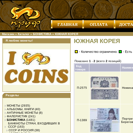
Магазин
»
Каталог
»
БОНИСТИКА
»
ЮЖНАЯ КОРЕЯ
ЮЖНАЯ КОРЕЯ
Я люблю монеты!
- Количество ограничено.
- Есть
Показано
1
-
2
(всего
2
позиций)
Код
Наимен
товара
П-2575
Номин
Разделы
МОНЕТЫ
(2935)
АЛЬБОМЫ, КНИГИ
(40)
АНТИЧНЫЕ МОНЕТЫ
(8)
ФАЛЕРИСТИК
(241)
Портре
БОНИСТИКА
(1481)
П-1389
Берегов
БАНКНОТЫ СТРАН, ВХОДИВШИХ В
СССР
(163)
СССР И РОССИЯ
(38)