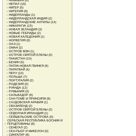
НАМИБИЯ
(0)
НЕПАЛ
(18)
НИГЕР
(0)
НИГЕРИЯ
(9)
НИДЕРЛАНДЫ
(1)
НИДЕРЛАНДСКАЯ ИНДИЯ
(2)
НИДЕРЛАНДСКИЕ АНТИЛЫ
(14)
НИКАРАГУА
(15)
НОВАЯ ЗЕЛАНДИЯ
(3)
НОВЫЕ ГЕБРИДЫ
(2)
НОВАЯ КАЛЕДОНИЯ
(1)
НОРВЕГИЯ
(0)
ОАЭ
(1)
ОМАН
(2)
ОСТРОВ МЭН
(1)
ОСТРОВ СВЯТОЙ ЕЛЕНЫ
(0)
ПАКИСТАН
(10)
БЕНИН
(0)
ПАПУА-НОВАЯ ГВИНЕЯ
(6)
ПАРАГВАЙ
(4)
ПЕРУ
(10)
ПОЛЬША
(7)
ПОРТУГАЛИЯ
(2)
РОДЕЗИЯ
(0)
РУАНДА
(12)
РУМЫНИЯ
(3)
САЛЬВАДОР
(6)
САН-ТОМЕ И ПРИНСИПИ
(9)
САУДОВСКАЯ АРАВИЯ
(1)
СВАЗИЛЕНД
(2)
ОСТРОВ СВЯТОЙ ЕЛЕНЫ
(2)
СЕВЕРНАЯ ИРЛАНДИЯ
(1)
СЕЙШЕЛЬСКИЕ ОСТРОВА
(0)
СЕРБСКАЯ РЕСПУБЛИКА БОСНИИ И
ГЕРЦЕГОВИНЫ
(9)
СЕНЕГАЛ
(2)
СЕН-ПЬЕР И МИКЕЛОН
(0)
СИНГАПУР
(8)