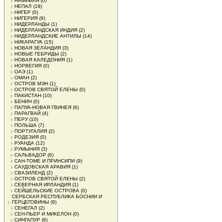
НАМИБИЯ
(0)
НЕПАЛ
(18)
НИГЕР
(0)
НИГЕРИЯ
(9)
НИДЕРЛАНДЫ
(1)
НИДЕРЛАНДСКАЯ ИНДИЯ
(2)
НИДЕРЛАНДСКИЕ АНТИЛЫ
(14)
НИКАРАГУА
(15)
НОВАЯ ЗЕЛАНДИЯ
(3)
НОВЫЕ ГЕБРИДЫ
(2)
НОВАЯ КАЛЕДОНИЯ
(1)
НОРВЕГИЯ
(0)
ОАЭ
(1)
ОМАН
(2)
ОСТРОВ МЭН
(1)
ОСТРОВ СВЯТОЙ ЕЛЕНЫ
(0)
ПАКИСТАН
(10)
БЕНИН
(0)
ПАПУА-НОВАЯ ГВИНЕЯ
(6)
ПАРАГВАЙ
(4)
ПЕРУ
(10)
ПОЛЬША
(7)
ПОРТУГАЛИЯ
(2)
РОДЕЗИЯ
(0)
РУАНДА
(12)
РУМЫНИЯ
(3)
САЛЬВАДОР
(6)
САН-ТОМЕ И ПРИНСИПИ
(9)
САУДОВСКАЯ АРАВИЯ
(1)
СВАЗИЛЕНД
(2)
ОСТРОВ СВЯТОЙ ЕЛЕНЫ
(2)
СЕВЕРНАЯ ИРЛАНДИЯ
(1)
СЕЙШЕЛЬСКИЕ ОСТРОВА
(0)
СЕРБСКАЯ РЕСПУБЛИКА БОСНИИ И
ГЕРЦЕГОВИНЫ
(9)
СЕНЕГАЛ
(2)
СЕН-ПЬЕР И МИКЕЛОН
(0)
СИНГАПУР
(8)