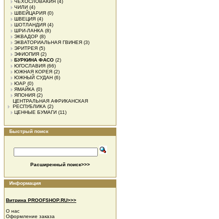
ЧЕХОСЛОВАКИЯ
(4)
ЧИЛИ
(4)
ШВЕЙЦАРИЯ
(0)
ШВЕЦИЯ
(4)
ШОТЛАНДИЯ
(4)
ШРИ-ЛАНКА
(8)
ЭКВАДОР
(8)
ЭКВАТОРИАЛЬНАЯ ГВИНЕЯ
(3)
ЭРИТРЕЯ
(5)
ЭФИОПИЯ
(2)
БУРКИНА ФАСО
(2)
ЮГОСЛАВИЯ
(66)
ЮЖНАЯ КОРЕЯ
(2)
ЮЖНЫЙ СУДАН
(6)
ЮАР
(0)
ЯМАЙКА
(0)
ЯПОНИЯ
(2)
ЦЕНТРАЛЬНАЯ АФРИКАНСКАЯ
РЕСПУБЛИКА
(2)
ЦЕННЫЕ БУМАГИ
(11)
Быстрый поиск
Расширенный поиск>>>
Информация
Витрина PROOFSHOP.RU>>>
О нас
Оформление заказа