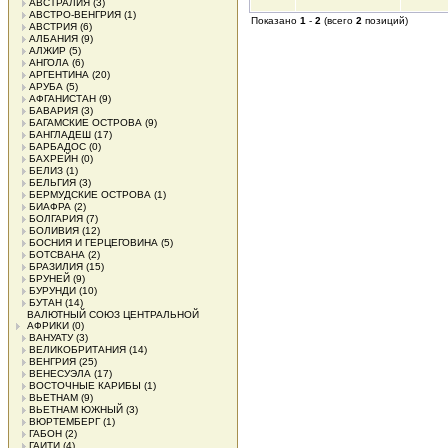
АВСТРАЛИЯ
(3)
АВСТРО-ВЕНГРИЯ
(1)
Показано
1
-
2
(всего
2
позиций)
АВСТРИЯ
(6)
АЛБАНИЯ
(9)
АЛЖИР
(5)
АНГОЛА
(6)
АРГЕНТИНА
(20)
АРУБА
(5)
АФГАНИСТАН
(9)
БАВАРИЯ
(3)
БАГАМСКИЕ ОСТРОВА
(9)
БАНГЛАДЕШ
(17)
БАРБАДОС
(0)
БАХРЕЙН
(0)
БЕЛИЗ
(1)
БЕЛЬГИЯ
(3)
БЕРМУДСКИЕ ОСТРОВА
(1)
БИАФРА
(2)
БОЛГАРИЯ
(7)
БОЛИВИЯ
(12)
БОСНИЯ И ГЕРЦЕГОВИНА
(5)
БОТСВАНА
(2)
БРАЗИЛИЯ
(15)
БРУНЕЙ
(9)
БУРУНДИ
(10)
БУТАН
(14)
ВАЛЮТНЫЙ СОЮЗ ЦЕНТРАЛЬНОЙ
АФРИКИ
(0)
ВАНУАТУ
(3)
ВЕЛИКОБРИТАНИЯ
(14)
ВЕНГРИЯ
(25)
ВЕНЕСУЭЛА
(17)
ВОСТОЧНЫЕ КАРИБЫ
(1)
ВЬЕТНАМ
(9)
ВЬЕТНАМ ЮЖНЫЙ
(3)
ВЮРТЕМБЕРГ
(1)
ГАБОН
(2)
ГАИТИ
(4)