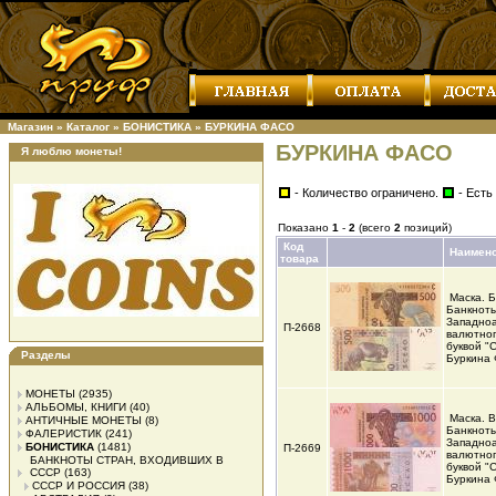
Магазин
»
Каталог
»
БОНИСТИКА
»
БУРКИНА ФАСО
БУРКИНА ФАСО
Я люблю монеты!
- Количество ограничено.
- Есть
Показано
1
-
2
(всего
2
позиций)
Код
Наимен
товара
Маска. 
Банкнот
Западно
П-2668
валютног
буквой "
Разделы
Буркина
МОНЕТЫ
(2935)
АЛЬБОМЫ, КНИГИ
(40)
Маска. 
АНТИЧНЫЕ МОНЕТЫ
(8)
Банкнот
ФАЛЕРИСТИК
(241)
Западно
БОНИСТИКА
(1481)
П-2669
валютног
БАНКНОТЫ СТРАН, ВХОДИВШИХ В
буквой "
СССР
(163)
Буркина
СССР И РОССИЯ
(38)