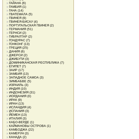
ГАЙАНА
(6)
ГАМБИЯ
(1)
ГАНА
(14)
ГВАТЕМАЛА
(5)
ГВИНЕЯ
(9)
ГВИНЕЯ-БИСАУ
(4)
ПОРТУГАЛЬСКАЯ ГВИНЕЯ
(2)
ГЕРМАНИЯ
(51)
ГЕРНСИ
(2)
ГИБРАЛТАР
(2)
ГОНДУРАС
(7)
ГОНКОНГ
(13)
ГРЕЦИЯ
(25)
ДАНИЯ
(6)
ДЖЕРСИ
(2)
ДЖИБУТИ
(3)
ДОМИНИКАНСКАЯ РЕСПУБЛИКА
(7)
ЕГИПЕТ
(7)
ЗАИР
(17)
ЗАМБИЯ
(13)
ЗАПАДНОЕ САМОА
(3)
ЗИМБАБВЕ
(5)
ИЗРАИЛЬ
(3)
ИНДИЯ
(10)
ИНДОНЕЗИЯ
(31)
ИОРДАНИЯ
(0)
ИРАК
(9)
ИРАН
(13)
ИСЛАНДИЯ
(4)
ИСПАНИЯ
(3)
ЙЕМЕН
(13)
ИТАЛИЯ
(3)
КАБО-ВЕРДЕ
(1)
КАЙМАНОВЫ ОСТРОВА
(1)
КАМБОДЖА
(22)
КАМЕРУН
(3)
КАНАДА
(2)