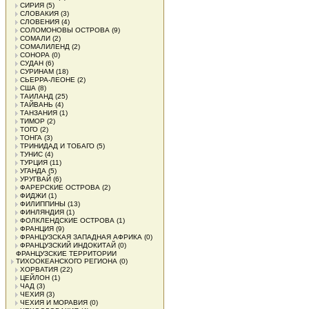
СИРИЯ
(5)
СЛОВАКИЯ
(3)
СЛОВЕНИЯ
(4)
СОЛОМОНОВЫ ОСТРОВА
(9)
СОМАЛИ
(2)
СОМАЛИЛЕНД
(2)
СОНОРА
(0)
СУДАН
(6)
СУРИНАМ
(18)
СЬЕРРА-ЛЕОНЕ
(2)
США
(8)
ТАИЛАНД
(25)
ТАЙВАНЬ
(4)
ТАНЗАНИЯ
(1)
ТИМОР
(2)
ТОГО
(2)
ТОНГА
(3)
ТРИНИДАД И ТОБАГО
(5)
ТУНИС
(4)
ТУРЦИЯ
(11)
УГАНДА
(5)
УРУГВАЙ
(6)
ФАРЕРСКИЕ ОСТРОВА
(2)
ФИДЖИ
(1)
ФИЛИППИНЫ
(13)
ФИНЛЯНДИЯ
(1)
ФОЛКЛЕНДСКИЕ ОСТРОВА
(1)
ФРАНЦИЯ
(9)
ФРАНЦУЗСКАЯ ЗАПАДНАЯ АФРИКА
(0)
ФРАНЦУЗСКИЙ ИНДОКИТАЙ
(0)
ФРАНЦУЗСКИЕ ТЕРРИТОРИИ
ТИХООКЕАНСКОГО РЕГИОНА
(0)
ХОРВАТИЯ
(22)
ЦЕЙЛОН
(1)
ЧАД
(3)
ЧЕХИЯ
(3)
ЧЕХИЯ И МОРАВИЯ
(0)