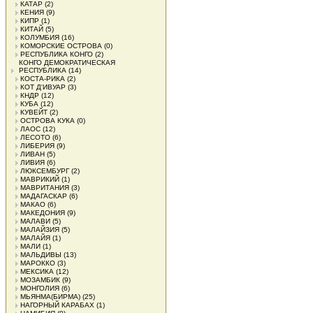
КАТАР
(2)
КЕНИЯ
(9)
КИПР
(1)
КИТАЙ
(5)
КОЛУМБИЯ
(16)
КОМОРСКИЕ ОСТРОВА
(0)
РЕСПУБЛИКА КОНГО
(2)
КОНГО ДЕМОКРАТИЧЕСКАЯ
РЕСПУБЛИКА
(14)
КОСТА-РИКА
(2)
КОТ Д'ИВУАР
(3)
КНДР
(12)
КУБА
(12)
КУВЕЙТ
(2)
ОСТРОВА КУКА
(0)
ЛАОС
(12)
ЛЕСОТО
(6)
ЛИБЕРИЯ
(9)
ЛИВАН
(5)
ЛИВИЯ
(6)
ЛЮКСЕМБУРГ
(2)
МАВРИКИЙ
(1)
МАВРИТАНИЯ
(3)
МАДАГАСКАР
(6)
МАКАО
(6)
МАКЕДОНИЯ
(9)
МАЛАВИ
(5)
МАЛАЙЗИЯ
(5)
МАЛАЙЯ
(1)
МАЛИ
(1)
МАЛЬДИВЫ
(13)
МАРОККО
(3)
МЕКСИКА
(12)
МОЗАМБИК
(9)
МОНГОЛИЯ
(6)
МЬЯНМА(БИРМА)
(25)
НАГОРНЫЙ КАРАБАХ
(1)