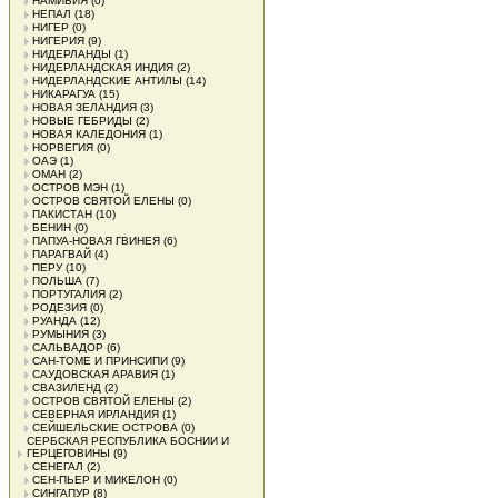
НАМИБИЯ
(0)
НЕПАЛ
(18)
НИГЕР
(0)
НИГЕРИЯ
(9)
НИДЕРЛАНДЫ
(1)
НИДЕРЛАНДСКАЯ ИНДИЯ
(2)
НИДЕРЛАНДСКИЕ АНТИЛЫ
(14)
НИКАРАГУА
(15)
НОВАЯ ЗЕЛАНДИЯ
(3)
НОВЫЕ ГЕБРИДЫ
(2)
НОВАЯ КАЛЕДОНИЯ
(1)
НОРВЕГИЯ
(0)
ОАЭ
(1)
ОМАН
(2)
ОСТРОВ МЭН
(1)
ОСТРОВ СВЯТОЙ ЕЛЕНЫ
(0)
ПАКИСТАН
(10)
БЕНИН
(0)
ПАПУА-НОВАЯ ГВИНЕЯ
(6)
ПАРАГВАЙ
(4)
ПЕРУ
(10)
ПОЛЬША
(7)
ПОРТУГАЛИЯ
(2)
РОДЕЗИЯ
(0)
РУАНДА
(12)
РУМЫНИЯ
(3)
САЛЬВАДОР
(6)
САН-ТОМЕ И ПРИНСИПИ
(9)
САУДОВСКАЯ АРАВИЯ
(1)
СВАЗИЛЕНД
(2)
ОСТРОВ СВЯТОЙ ЕЛЕНЫ
(2)
СЕВЕРНАЯ ИРЛАНДИЯ
(1)
СЕЙШЕЛЬСКИЕ ОСТРОВА
(0)
СЕРБСКАЯ РЕСПУБЛИКА БОСНИИ И
ГЕРЦЕГОВИНЫ
(9)
СЕНЕГАЛ
(2)
СЕН-ПЬЕР И МИКЕЛОН
(0)
СИНГАПУР
(8)