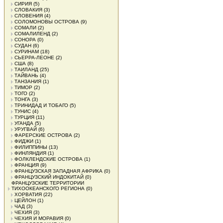
СИРИЯ
(5)
СЛОВАКИЯ
(3)
СЛОВЕНИЯ
(4)
СОЛОМОНОВЫ ОСТРОВА
(9)
СОМАЛИ
(2)
СОМАЛИЛЕНД
(2)
СОНОРА
(0)
СУДАН
(6)
СУРИНАМ
(18)
СЬЕРРА-ЛЕОНЕ
(2)
США
(8)
ТАИЛАНД
(25)
ТАЙВАНЬ
(4)
ТАНЗАНИЯ
(1)
ТИМОР
(2)
ТОГО
(2)
ТОНГА
(3)
ТРИНИДАД И ТОБАГО
(5)
ТУНИС
(4)
ТУРЦИЯ
(11)
УГАНДА
(5)
УРУГВАЙ
(6)
ФАРЕРСКИЕ ОСТРОВА
(2)
ФИДЖИ
(1)
ФИЛИППИНЫ
(13)
ФИНЛЯНДИЯ
(1)
ФОЛКЛЕНДСКИЕ ОСТРОВА
(1)
ФРАНЦИЯ
(9)
ФРАНЦУЗСКАЯ ЗАПАДНАЯ АФРИКА
(0)
ФРАНЦУЗСКИЙ ИНДОКИТАЙ
(0)
ФРАНЦУЗСКИЕ ТЕРРИТОРИИ
ТИХООКЕАНСКОГО РЕГИОНА
(0)
ХОРВАТИЯ
(22)
ЦЕЙЛОН
(1)
ЧАД
(3)
ЧЕХИЯ
(3)
ЧЕХИЯ И МОРАВИЯ
(0)