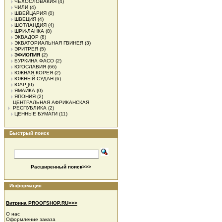
ЧЕХОСЛОВАКИЯ
(4)
ЧИЛИ
(4)
ШВЕЙЦАРИЯ
(0)
ШВЕЦИЯ
(4)
ШОТЛАНДИЯ
(4)
ШРИ-ЛАНКА
(8)
ЭКВАДОР
(8)
ЭКВАТОРИАЛЬНАЯ ГВИНЕЯ
(3)
ЭРИТРЕЯ
(5)
ЭФИОПИЯ
(2)
БУРКИНА ФАСО
(2)
ЮГОСЛАВИЯ
(66)
ЮЖНАЯ КОРЕЯ
(2)
ЮЖНЫЙ СУДАН
(6)
ЮАР
(0)
ЯМАЙКА
(0)
ЯПОНИЯ
(2)
ЦЕНТРАЛЬНАЯ АФРИКАНСКАЯ
РЕСПУБЛИКА
(2)
ЦЕННЫЕ БУМАГИ
(11)
Быстрый поиск
Расширенный поиск>>>
Информация
Витрина PROOFSHOP.RU>>>
О нас
Оформление заказа