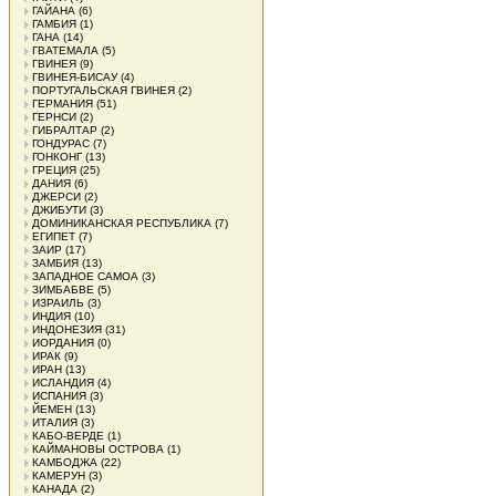
ГАЙАНА
(6)
ГАМБИЯ
(1)
ГАНА
(14)
ГВАТЕМАЛА
(5)
ГВИНЕЯ
(9)
ГВИНЕЯ-БИСАУ
(4)
ПОРТУГАЛЬСКАЯ ГВИНЕЯ
(2)
ГЕРМАНИЯ
(51)
ГЕРНСИ
(2)
ГИБРАЛТАР
(2)
ГОНДУРАС
(7)
ГОНКОНГ
(13)
ГРЕЦИЯ
(25)
ДАНИЯ
(6)
ДЖЕРСИ
(2)
ДЖИБУТИ
(3)
ДОМИНИКАНСКАЯ РЕСПУБЛИКА
(7)
ЕГИПЕТ
(7)
ЗАИР
(17)
ЗАМБИЯ
(13)
ЗАПАДНОЕ САМОА
(3)
ЗИМБАБВЕ
(5)
ИЗРАИЛЬ
(3)
ИНДИЯ
(10)
ИНДОНЕЗИЯ
(31)
ИОРДАНИЯ
(0)
ИРАК
(9)
ИРАН
(13)
ИСЛАНДИЯ
(4)
ИСПАНИЯ
(3)
ЙЕМЕН
(13)
ИТАЛИЯ
(3)
КАБО-ВЕРДЕ
(1)
КАЙМАНОВЫ ОСТРОВА
(1)
КАМБОДЖА
(22)
КАМЕРУН
(3)
КАНАДА
(2)