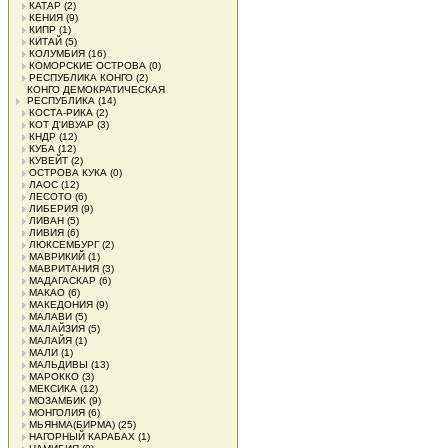
КАТАР
(2)
КЕНИЯ
(9)
КИПР
(1)
КИТАЙ
(5)
КОЛУМБИЯ
(16)
КОМОРСКИЕ ОСТРОВА
(0)
РЕСПУБЛИКА КОНГО
(2)
КОНГО ДЕМОКРАТИЧЕСКАЯ
РЕСПУБЛИКА
(14)
КОСТА-РИКА
(2)
КОТ Д'ИВУАР
(3)
КНДР
(12)
КУБА
(12)
КУВЕЙТ
(2)
ОСТРОВА КУКА
(0)
ЛАОС
(12)
ЛЕСОТО
(6)
ЛИБЕРИЯ
(9)
ЛИВАН
(5)
ЛИВИЯ
(6)
ЛЮКСЕМБУРГ
(2)
МАВРИКИЙ
(1)
МАВРИТАНИЯ
(3)
МАДАГАСКАР
(6)
МАКАО
(6)
МАКЕДОНИЯ
(9)
МАЛАВИ
(5)
МАЛАЙЗИЯ
(5)
МАЛАЙЯ
(1)
МАЛИ
(1)
МАЛЬДИВЫ
(13)
МАРОККО
(3)
МЕКСИКА
(12)
МОЗАМБИК
(9)
МОНГОЛИЯ
(6)
МЬЯНМА(БИРМА)
(25)
НАГОРНЫЙ КАРАБАХ
(1)