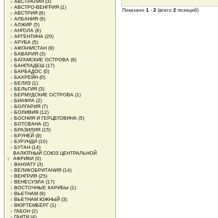
АВСТРАЛИЯ
(3)
АВСТРО-ВЕНГРИЯ
(1)
Показано
1
-
2
(всего
2
позиций)
АВСТРИЯ
(6)
АЛБАНИЯ
(9)
АЛЖИР
(5)
АНГОЛА
(6)
АРГЕНТИНА
(20)
АРУБА
(5)
АФГАНИСТАН
(9)
БАВАРИЯ
(3)
БАГАМСКИЕ ОСТРОВА
(9)
БАНГЛАДЕШ
(17)
БАРБАДОС
(0)
БАХРЕЙН
(0)
БЕЛИЗ
(1)
БЕЛЬГИЯ
(3)
БЕРМУДСКИЕ ОСТРОВА
(1)
БИАФРА
(2)
БОЛГАРИЯ
(7)
БОЛИВИЯ
(12)
БОСНИЯ И ГЕРЦЕГОВИНА
(5)
БОТСВАНА
(2)
БРАЗИЛИЯ
(15)
БРУНЕЙ
(9)
БУРУНДИ
(10)
БУТАН
(14)
ВАЛЮТНЫЙ СОЮЗ ЦЕНТРАЛЬНОЙ
АФРИКИ
(0)
ВАНУАТУ
(3)
ВЕЛИКОБРИТАНИЯ
(14)
ВЕНГРИЯ
(25)
ВЕНЕСУЭЛА
(17)
ВОСТОЧНЫЕ КАРИБЫ
(1)
ВЬЕТНАМ
(9)
ВЬЕТНАМ ЮЖНЫЙ
(3)
ВЮРТЕМБЕРГ
(1)
ГАБОН
(2)
ГАИТИ
(4)