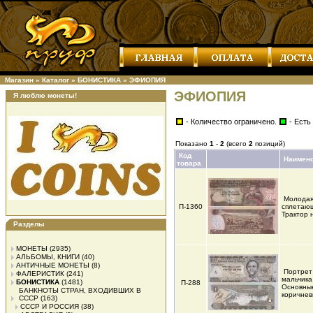
Магазин
»
Каталог
»
БОНИСТИКА
»
ЭФИОПИЯ
ЭФИОПИЯ
Я люблю монеты!
- Количество ограничено.
- Есть
Показано
1
-
2
(всего
2
позиций)
Код
Наимен
товара
Молодая
П-1360
сплетающ
Трактор 
Разделы
МОНЕТЫ
(2935)
АЛЬБОМЫ, КНИГИ
(40)
АНТИЧНЫЕ МОНЕТЫ
(8)
Портрет
ФАЛЕРИСТИК
(241)
мальчика
БОНИСТИКА
(1481)
П-288
Основные
БАНКНОТЫ СТРАН, ВХОДИВШИХ В
коричнев
СССР
(163)
СССР И РОССИЯ
(38)