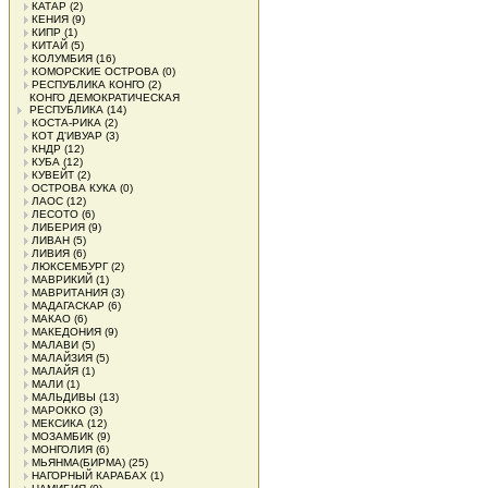
КАТАР
(2)
КЕНИЯ
(9)
КИПР
(1)
КИТАЙ
(5)
КОЛУМБИЯ
(16)
КОМОРСКИЕ ОСТРОВА
(0)
РЕСПУБЛИКА КОНГО
(2)
КОНГО ДЕМОКРАТИЧЕСКАЯ
РЕСПУБЛИКА
(14)
КОСТА-РИКА
(2)
КОТ Д'ИВУАР
(3)
КНДР
(12)
КУБА
(12)
КУВЕЙТ
(2)
ОСТРОВА КУКА
(0)
ЛАОС
(12)
ЛЕСОТО
(6)
ЛИБЕРИЯ
(9)
ЛИВАН
(5)
ЛИВИЯ
(6)
ЛЮКСЕМБУРГ
(2)
МАВРИКИЙ
(1)
МАВРИТАНИЯ
(3)
МАДАГАСКАР
(6)
МАКАО
(6)
МАКЕДОНИЯ
(9)
МАЛАВИ
(5)
МАЛАЙЗИЯ
(5)
МАЛАЙЯ
(1)
МАЛИ
(1)
МАЛЬДИВЫ
(13)
МАРОККО
(3)
МЕКСИКА
(12)
МОЗАМБИК
(9)
МОНГОЛИЯ
(6)
МЬЯНМА(БИРМА)
(25)
НАГОРНЫЙ КАРАБАХ
(1)