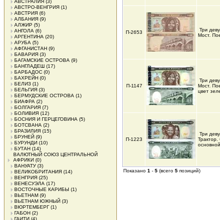
АВСТРАЛИЯ
(3)
АВСТРО-ВЕНГРИЯ
(1)
АВСТРИЯ
(6)
АЛБАНИЯ
(9)
АЛЖИР
(5)
Три дев
АНГОЛА
(6)
П-2653
Мост. По
АРГЕНТИНА
(20)
АРУБА
(5)
АФГАНИСТАН
(9)
БАВАРИЯ
(3)
БАГАМСКИЕ ОСТРОВА
(9)
БАНГЛАДЕШ
(17)
БАРБАДОС
(0)
БАХРЕЙН
(0)
Три дев
БЕЛИЗ
(1)
П-1147
Мост. По
БЕЛЬГИЯ
(3)
цвет зел
БЕРМУДСКИЕ ОСТРОВА
(1)
БИАФРА
(2)
БОЛГАРИЯ
(7)
БОЛИВИЯ
(12)
БОСНИЯ И ГЕРЦЕГОВИНА
(5)
БОТСВАНА
(2)
БРАЗИЛИЯ
(15)
Три дев
БРУНЕЙ
(9)
П-1223
Трактор.
БУРУНДИ
(10)
основной
БУТАН
(14)
ВАЛЮТНЫЙ СОЮЗ ЦЕНТРАЛЬНОЙ
АФРИКИ
(0)
ВАНУАТУ
(3)
Показано
1
-
5
(всего
5
позиций)
ВЕЛИКОБРИТАНИЯ
(14)
ВЕНГРИЯ
(25)
ВЕНЕСУЭЛА
(17)
ВОСТОЧНЫЕ КАРИБЫ
(1)
ВЬЕТНАМ
(9)
ВЬЕТНАМ ЮЖНЫЙ
(3)
ВЮРТЕМБЕРГ
(1)
ГАБОН
(2)
ГАИТИ
(4)