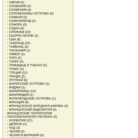
СИРИЯ
(5)
СЛОВАКИЯ
(3)
СЛОВЕНИЯ
(4)
СОЛОМОНОВЫ ОСТРОВА
(9)
СОМАЛИ
(2)
СОМАЛИЛЕНД
(2)
СОНОРА
(0)
СУДАН
(6)
СУРИНАМ
(18)
СЬЕРРА-ЛЕОНЕ
(2)
США
(8)
ТАИЛАНД
(25)
ТАЙВАНЬ
(4)
ТАНЗАНИЯ
(1)
ТИМОР
(2)
ТОГО
(2)
ТОНГА
(3)
ТРИНИДАД И ТОБАГО
(5)
ТУНИС
(4)
ТУРЦИЯ
(11)
УГАНДА
(5)
УРУГВАЙ
(6)
ФАРЕРСКИЕ ОСТРОВА
(2)
ФИДЖИ
(1)
ФИЛИППИНЫ
(13)
ФИНЛЯНДИЯ
(1)
ФОЛКЛЕНДСКИЕ ОСТРОВА
(1)
ФРАНЦИЯ
(9)
ФРАНЦУЗСКАЯ ЗАПАДНАЯ АФРИКА
(0)
ФРАНЦУЗСКИЙ ИНДОКИТАЙ
(0)
ФРАНЦУЗСКИЕ ТЕРРИТОРИИ
ТИХООКЕАНСКОГО РЕГИОНА
(0)
ХОРВАТИЯ
(22)
ЦЕЙЛОН
(1)
ЧАД
(3)
ЧЕХИЯ
(3)
ЧЕХИЯ И МОРАВИЯ
(0)