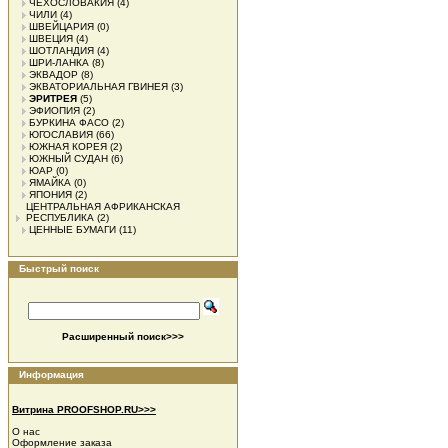
ЧЕХОСЛОВАКИЯ
(4)
ЧИЛИ
(4)
ШВЕЙЦАРИЯ
(0)
ШВЕЦИЯ
(4)
ШОТЛАНДИЯ
(4)
ШРИ-ЛАНКА
(8)
ЭКВАДОР
(8)
ЭКВАТОРИАЛЬНАЯ ГВИНЕЯ
(3)
ЭРИТРЕЯ
(5)
ЭФИОПИЯ
(2)
БУРКИНА ФАСО
(2)
ЮГОСЛАВИЯ
(66)
ЮЖНАЯ КОРЕЯ
(2)
ЮЖНЫЙ СУДАН
(6)
ЮАР
(0)
ЯМАЙКА
(0)
ЯПОНИЯ
(2)
ЦЕНТРАЛЬНАЯ АФРИКАНСКАЯ
РЕСПУБЛИКА
(2)
ЦЕННЫЕ БУМАГИ
(11)
Быстрый поиск
Расширенный поиск>>>
Информация
Витрина PROOFSHOP.RU>>>
О нас
Оформление заказа