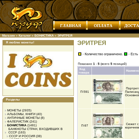
Магазин
»
Каталог
»
БОНИСТИКА
»
ЭРИТРЕЯ
ЭРИТРЕЯ
Я люблю монеты!
- Количество ограничено.
- Есть
Показано
1
-
5
(всего
5
позиций)
Код
Наимен
товара
Портрет
П-591
Палисанд
Основной
Разделы
МОНЕТЫ
(2935)
АЛЬБОМЫ, КНИГИ
(40)
АНТИЧНЫЕ МОНЕТЫ
(8)
ФАЛЕРИСТИК
(241)
Сюжет с
БОНИСТИКА
(1481)
П-97
коричне
БАНКНОТЫ СТРАН, ВХОДИВШИХ В
СССР
(163)
СССР И РОССИЯ
(38)