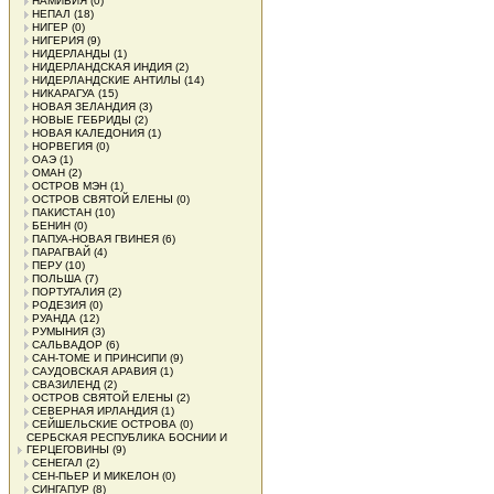
НАМИБИЯ
(0)
НЕПАЛ
(18)
НИГЕР
(0)
НИГЕРИЯ
(9)
НИДЕРЛАНДЫ
(1)
НИДЕРЛАНДСКАЯ ИНДИЯ
(2)
НИДЕРЛАНДСКИЕ АНТИЛЫ
(14)
НИКАРАГУА
(15)
НОВАЯ ЗЕЛАНДИЯ
(3)
НОВЫЕ ГЕБРИДЫ
(2)
НОВАЯ КАЛЕДОНИЯ
(1)
НОРВЕГИЯ
(0)
ОАЭ
(1)
ОМАН
(2)
ОСТРОВ МЭН
(1)
ОСТРОВ СВЯТОЙ ЕЛЕНЫ
(0)
ПАКИСТАН
(10)
БЕНИН
(0)
ПАПУА-НОВАЯ ГВИНЕЯ
(6)
ПАРАГВАЙ
(4)
ПЕРУ
(10)
ПОЛЬША
(7)
ПОРТУГАЛИЯ
(2)
РОДЕЗИЯ
(0)
РУАНДА
(12)
РУМЫНИЯ
(3)
САЛЬВАДОР
(6)
САН-ТОМЕ И ПРИНСИПИ
(9)
САУДОВСКАЯ АРАВИЯ
(1)
СВАЗИЛЕНД
(2)
ОСТРОВ СВЯТОЙ ЕЛЕНЫ
(2)
СЕВЕРНАЯ ИРЛАНДИЯ
(1)
СЕЙШЕЛЬСКИЕ ОСТРОВА
(0)
СЕРБСКАЯ РЕСПУБЛИКА БОСНИИ И
ГЕРЦЕГОВИНЫ
(9)
СЕНЕГАЛ
(2)
СЕН-ПЬЕР И МИКЕЛОН
(0)
СИНГАПУР
(8)