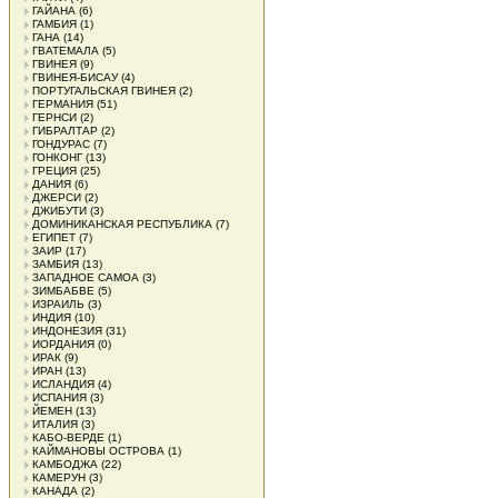
ГАЙАНА
(6)
ГАМБИЯ
(1)
ГАНА
(14)
ГВАТЕМАЛА
(5)
ГВИНЕЯ
(9)
ГВИНЕЯ-БИСАУ
(4)
ПОРТУГАЛЬСКАЯ ГВИНЕЯ
(2)
ГЕРМАНИЯ
(51)
ГЕРНСИ
(2)
ГИБРАЛТАР
(2)
ГОНДУРАС
(7)
ГОНКОНГ
(13)
ГРЕЦИЯ
(25)
ДАНИЯ
(6)
ДЖЕРСИ
(2)
ДЖИБУТИ
(3)
ДОМИНИКАНСКАЯ РЕСПУБЛИКА
(7)
ЕГИПЕТ
(7)
ЗАИР
(17)
ЗАМБИЯ
(13)
ЗАПАДНОЕ САМОА
(3)
ЗИМБАБВЕ
(5)
ИЗРАИЛЬ
(3)
ИНДИЯ
(10)
ИНДОНЕЗИЯ
(31)
ИОРДАНИЯ
(0)
ИРАК
(9)
ИРАН
(13)
ИСЛАНДИЯ
(4)
ИСПАНИЯ
(3)
ЙЕМЕН
(13)
ИТАЛИЯ
(3)
КАБО-ВЕРДЕ
(1)
КАЙМАНОВЫ ОСТРОВА
(1)
КАМБОДЖА
(22)
КАМЕРУН
(3)
КАНАДА
(2)