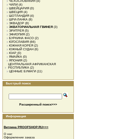
ЧЕХОСЛОВАКИЯ
(4)
ЧИЛИ
(4)
ШВЕЙЦАРИЯ
(0)
ШВЕЦИЯ
(4)
ШОТЛАНДИЯ
(4)
ШРИ-ЛАНКА
(8)
ЭКВАДОР
(8)
ЭКВАТОРИАЛЬНАЯ ГВИНЕЯ
(3)
ЭРИТРЕЯ
(5)
ЭФИОПИЯ
(2)
БУРКИНА ФАСО
(2)
ЮГОСЛАВИЯ
(66)
ЮЖНАЯ КОРЕЯ
(2)
ЮЖНЫЙ СУДАН
(6)
ЮАР
(0)
ЯМАЙКА
(0)
ЯПОНИЯ
(2)
ЦЕНТРАЛЬНАЯ АФРИКАНСКАЯ
РЕСПУБЛИКА
(2)
ЦЕННЫЕ БУМАГИ
(11)
Быстрый поиск
Расширенный поиск>>>
Информация
Витрина PROOFSHOP.RU>>>
О нас
Оформление заказа