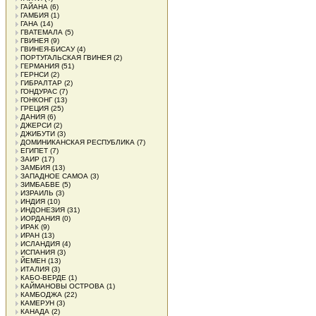
ГАЙАНА
(6)
ГАМБИЯ
(1)
ГАНА
(14)
ГВАТЕМАЛА
(5)
ГВИНЕЯ
(9)
ГВИНЕЯ-БИСАУ
(4)
ПОРТУГАЛЬСКАЯ ГВИНЕЯ
(2)
ГЕРМАНИЯ
(51)
ГЕРНСИ
(2)
ГИБРАЛТАР
(2)
ГОНДУРАС
(7)
ГОНКОНГ
(13)
ГРЕЦИЯ
(25)
ДАНИЯ
(6)
ДЖЕРСИ
(2)
ДЖИБУТИ
(3)
ДОМИНИКАНСКАЯ РЕСПУБЛИКА
(7)
ЕГИПЕТ
(7)
ЗАИР
(17)
ЗАМБИЯ
(13)
ЗАПАДНОЕ САМОА
(3)
ЗИМБАБВЕ
(5)
ИЗРАИЛЬ
(3)
ИНДИЯ
(10)
ИНДОНЕЗИЯ
(31)
ИОРДАНИЯ
(0)
ИРАК
(9)
ИРАН
(13)
ИСЛАНДИЯ
(4)
ИСПАНИЯ
(3)
ЙЕМЕН
(13)
ИТАЛИЯ
(3)
КАБО-ВЕРДЕ
(1)
КАЙМАНОВЫ ОСТРОВА
(1)
КАМБОДЖА
(22)
КАМЕРУН
(3)
КАНАДА
(2)