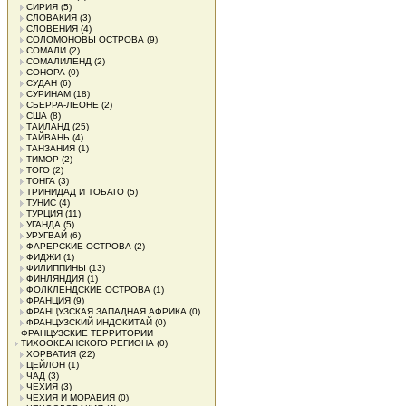
СИРИЯ
(5)
СЛОВАКИЯ
(3)
СЛОВЕНИЯ
(4)
СОЛОМОНОВЫ ОСТРОВА
(9)
СОМАЛИ
(2)
СОМАЛИЛЕНД
(2)
СОНОРА
(0)
СУДАН
(6)
СУРИНАМ
(18)
СЬЕРРА-ЛЕОНЕ
(2)
США
(8)
ТАИЛАНД
(25)
ТАЙВАНЬ
(4)
ТАНЗАНИЯ
(1)
ТИМОР
(2)
ТОГО
(2)
ТОНГА
(3)
ТРИНИДАД И ТОБАГО
(5)
ТУНИС
(4)
ТУРЦИЯ
(11)
УГАНДА
(5)
УРУГВАЙ
(6)
ФАРЕРСКИЕ ОСТРОВА
(2)
ФИДЖИ
(1)
ФИЛИППИНЫ
(13)
ФИНЛЯНДИЯ
(1)
ФОЛКЛЕНДСКИЕ ОСТРОВА
(1)
ФРАНЦИЯ
(9)
ФРАНЦУЗСКАЯ ЗАПАДНАЯ АФРИКА
(0)
ФРАНЦУЗСКИЙ ИНДОКИТАЙ
(0)
ФРАНЦУЗСКИЕ ТЕРРИТОРИИ
ТИХООКЕАНСКОГО РЕГИОНА
(0)
ХОРВАТИЯ
(22)
ЦЕЙЛОН
(1)
ЧАД
(3)
ЧЕХИЯ
(3)
ЧЕХИЯ И МОРАВИЯ
(0)