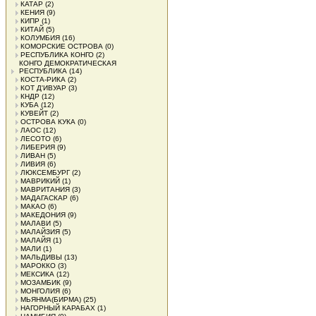
КАТАР
(2)
КЕНИЯ
(9)
КИПР
(1)
КИТАЙ
(5)
КОЛУМБИЯ
(16)
КОМОРСКИЕ ОСТРОВА
(0)
РЕСПУБЛИКА КОНГО
(2)
КОНГО ДЕМОКРАТИЧЕСКАЯ
РЕСПУБЛИКА
(14)
КОСТА-РИКА
(2)
КОТ Д'ИВУАР
(3)
КНДР
(12)
КУБА
(12)
КУВЕЙТ
(2)
ОСТРОВА КУКА
(0)
ЛАОС
(12)
ЛЕСОТО
(6)
ЛИБЕРИЯ
(9)
ЛИВАН
(5)
ЛИВИЯ
(6)
ЛЮКСЕМБУРГ
(2)
МАВРИКИЙ
(1)
МАВРИТАНИЯ
(3)
МАДАГАСКАР
(6)
МАКАО
(6)
МАКЕДОНИЯ
(9)
МАЛАВИ
(5)
МАЛАЙЗИЯ
(5)
МАЛАЙЯ
(1)
МАЛИ
(1)
МАЛЬДИВЫ
(13)
МАРОККО
(3)
МЕКСИКА
(12)
МОЗАМБИК
(9)
МОНГОЛИЯ
(6)
МЬЯНМА(БИРМА)
(25)
НАГОРНЫЙ КАРАБАХ
(1)