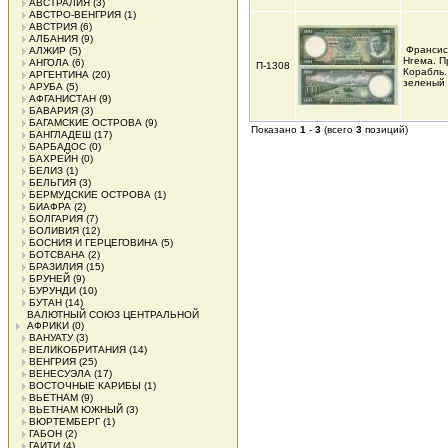
АВСТРАЛИЯ
(3)
АВСТРО-ВЕНГРИЯ
(1)
АВСТРИЯ
(6)
АЛБАНИЯ
(9)
Франсис
АЛЖИР
(5)
Нгема. П
АНГОЛА
(6)
П-1308
Корабль.
АРГЕНТИНА
(20)
зеленый
АРУБА
(5)
АФГАНИСТАН
(9)
БАВАРИЯ
(3)
БАГАМСКИЕ ОСТРОВА
(9)
Показано
1
-
3
(всего
3
позиций)
БАНГЛАДЕШ
(17)
БАРБАДОС
(0)
БАХРЕЙН
(0)
БЕЛИЗ
(1)
БЕЛЬГИЯ
(3)
БЕРМУДСКИЕ ОСТРОВА
(1)
БИАФРА
(2)
БОЛГАРИЯ
(7)
БОЛИВИЯ
(12)
БОСНИЯ И ГЕРЦЕГОВИНА
(5)
БОТСВАНА
(2)
БРАЗИЛИЯ
(15)
БРУНЕЙ
(9)
БУРУНДИ
(10)
БУТАН
(14)
ВАЛЮТНЫЙ СОЮЗ ЦЕНТРАЛЬНОЙ
АФРИКИ
(0)
ВАНУАТУ
(3)
ВЕЛИКОБРИТАНИЯ
(14)
ВЕНГРИЯ
(25)
ВЕНЕСУЭЛА
(17)
ВОСТОЧНЫЕ КАРИБЫ
(1)
ВЬЕТНАМ
(9)
ВЬЕТНАМ ЮЖНЫЙ
(3)
ВЮРТЕМБЕРГ
(1)
ГАБОН
(2)
ГАИТИ
(4)