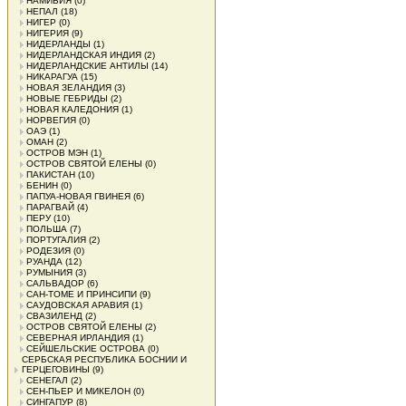
НАМИБИЯ
(0)
НЕПАЛ
(18)
НИГЕР
(0)
НИГЕРИЯ
(9)
НИДЕРЛАНДЫ
(1)
НИДЕРЛАНДСКАЯ ИНДИЯ
(2)
НИДЕРЛАНДСКИЕ АНТИЛЫ
(14)
НИКАРАГУА
(15)
НОВАЯ ЗЕЛАНДИЯ
(3)
НОВЫЕ ГЕБРИДЫ
(2)
НОВАЯ КАЛЕДОНИЯ
(1)
НОРВЕГИЯ
(0)
ОАЭ
(1)
ОМАН
(2)
ОСТРОВ МЭН
(1)
ОСТРОВ СВЯТОЙ ЕЛЕНЫ
(0)
ПАКИСТАН
(10)
БЕНИН
(0)
ПАПУА-НОВАЯ ГВИНЕЯ
(6)
ПАРАГВАЙ
(4)
ПЕРУ
(10)
ПОЛЬША
(7)
ПОРТУГАЛИЯ
(2)
РОДЕЗИЯ
(0)
РУАНДА
(12)
РУМЫНИЯ
(3)
САЛЬВАДОР
(6)
САН-ТОМЕ И ПРИНСИПИ
(9)
САУДОВСКАЯ АРАВИЯ
(1)
СВАЗИЛЕНД
(2)
ОСТРОВ СВЯТОЙ ЕЛЕНЫ
(2)
СЕВЕРНАЯ ИРЛАНДИЯ
(1)
СЕЙШЕЛЬСКИЕ ОСТРОВА
(0)
СЕРБСКАЯ РЕСПУБЛИКА БОСНИИ И
ГЕРЦЕГОВИНЫ
(9)
СЕНЕГАЛ
(2)
СЕН-ПЬЕР И МИКЕЛОН
(0)
СИНГАПУР
(8)