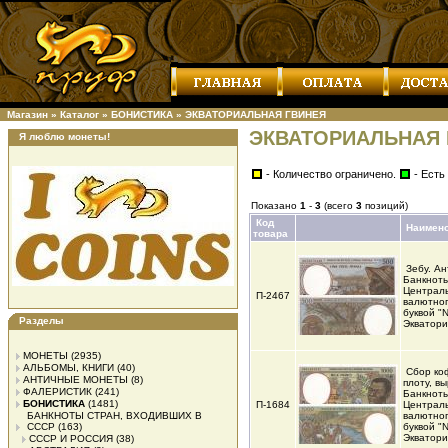
Магазин
»
Каталог
»
БОНИСТИКА
»
ЭКВАТОРИАЛЬНАЯ ГВИНЕЯ
ЭКВАТОРИАЛЬНАЯ 
Я люблю монеты!
- Количество ограничено.
- Есть
Показано
1
-
3
(всего
3
позиций)
Код
Наимен
товара
Зебу. А
Банкнот
Централ
П-2467
валютног
буквой "
Разделы
Экватор
МОНЕТЫ
(2935)
АЛЬБОМЫ, КНИГИ
(40)
Сбор ко
АНТИЧНЫЕ МОНЕТЫ
(8)
плоту, вы
ФАЛЕРИСТИК
(241)
Банкнот
БОНИСТИКА
(1481)
П-1684
Централ
БАНКНОТЫ СТРАН, ВХОДИВШИХ В
валютног
СССР
(163)
буквой "
Экватор
СССР И РОССИЯ
(38)