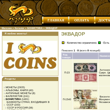
Магазин
»
Каталог
»
БОНИСТИКА
»
ЭКВАДОР
ЭКВАДОР
Я люблю монеты!
- Количество ограничено.
- Есть
Показано
1
-
8
(всего
8
позиций)
Код
Наимен
товара
Антонио
П-23
Сукре. Цв
малиновы
Разделы
МОНЕТЫ
(2935)
АЛЬБОМЫ, КНИГИ
(40)
АНТИЧНЫЕ МОНЕТЫ
(8)
ФАЛЕРИСТИК
(241)
Висенте
БОНИСТИКА
(1481)
П-1540
Монумен
БАНКНОТЫ СТРАН, ВХОДИВШИХ В
Независ
СССР
(163)
СССР И РОССИЯ
(38)