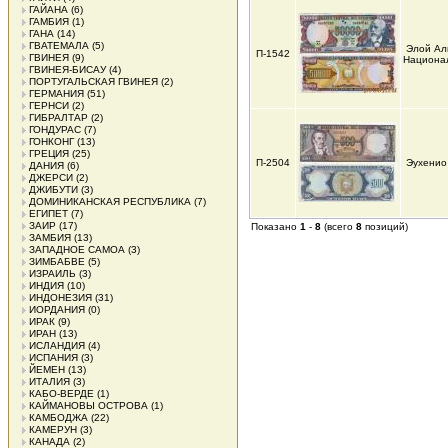
ГАЙАНА
(6)
ГАМБИЯ
(1)
ГАНА
(14)
ГВАТЕМАЛА
(5)
Элой Ал
П-1542
ГВИНЕЯ
(9)
Национа
ГВИНЕЯ-БИСАУ
(4)
ПОРТУГАЛЬСКАЯ ГВИНЕЯ
(2)
ГЕРМАНИЯ
(51)
ГЕРНСИ
(2)
ГИБРАЛТАР
(2)
ГОНДУРАС
(7)
ГОНКОНГ
(13)
ГРЕЦИЯ
(25)
П-2504
Эухенио
ДАНИЯ
(6)
ДЖЕРСИ
(2)
ДЖИБУТИ
(3)
ДОМИНИКАНСКАЯ РЕСПУБЛИКА
(7)
ЕГИПЕТ
(7)
ЗАИР
(17)
Показано
1
-
8
(всего
8
позиций)
ЗАМБИЯ
(13)
ЗАПАДНОЕ САМОА
(3)
ЗИМБАБВЕ
(5)
ИЗРАИЛЬ
(3)
ИНДИЯ
(10)
ИНДОНЕЗИЯ
(31)
ИОРДАНИЯ
(0)
ИРАК
(9)
ИРАН
(13)
ИСЛАНДИЯ
(4)
ИСПАНИЯ
(3)
ЙЕМЕН
(13)
ИТАЛИЯ
(3)
КАБО-ВЕРДЕ
(1)
КАЙМАНОВЫ ОСТРОВА
(1)
КАМБОДЖА
(22)
КАМЕРУН
(3)
КАНАДА
(2)