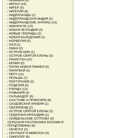
НАМИБИЯ
(0)
НЕПАЛ
(18)
НИГЕР
(0)
НИГЕРИЯ
(9)
НИДЕРЛАНДЫ
(1)
НИДЕРЛАНДСКАЯ ИНДИЯ
(2)
НИДЕРЛАНДСКИЕ АНТИЛЫ
(14)
НИКАРАГУА
(15)
НОВАЯ ЗЕЛАНДИЯ
(3)
НОВЫЕ ГЕБРИДЫ
(2)
НОВАЯ КАЛЕДОНИЯ
(1)
НОРВЕГИЯ
(0)
ОАЭ
(1)
ОМАН
(2)
ОСТРОВ МЭН
(1)
ОСТРОВ СВЯТОЙ ЕЛЕНЫ
(0)
ПАКИСТАН
(10)
БЕНИН
(0)
ПАПУА-НОВАЯ ГВИНЕЯ
(6)
ПАРАГВАЙ
(4)
ПЕРУ
(10)
ПОЛЬША
(7)
ПОРТУГАЛИЯ
(2)
РОДЕЗИЯ
(0)
РУАНДА
(12)
РУМЫНИЯ
(3)
САЛЬВАДОР
(6)
САН-ТОМЕ И ПРИНСИПИ
(9)
САУДОВСКАЯ АРАВИЯ
(1)
СВАЗИЛЕНД
(2)
ОСТРОВ СВЯТОЙ ЕЛЕНЫ
(2)
СЕВЕРНАЯ ИРЛАНДИЯ
(1)
СЕЙШЕЛЬСКИЕ ОСТРОВА
(0)
СЕРБСКАЯ РЕСПУБЛИКА БОСНИИ И
ГЕРЦЕГОВИНЫ
(9)
СЕНЕГАЛ
(2)
СЕН-ПЬЕР И МИКЕЛОН
(0)
СИНГАПУР
(8)