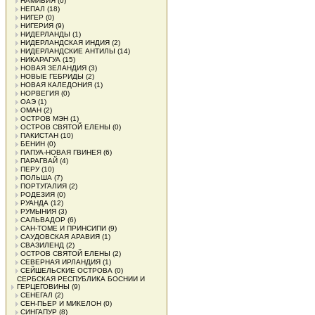
НАМИБИЯ
(0)
НЕПАЛ
(18)
НИГЕР
(0)
НИГЕРИЯ
(9)
НИДЕРЛАНДЫ
(1)
НИДЕРЛАНДСКАЯ ИНДИЯ
(2)
НИДЕРЛАНДСКИЕ АНТИЛЫ
(14)
НИКАРАГУА
(15)
НОВАЯ ЗЕЛАНДИЯ
(3)
НОВЫЕ ГЕБРИДЫ
(2)
НОВАЯ КАЛЕДОНИЯ
(1)
НОРВЕГИЯ
(0)
ОАЭ
(1)
ОМАН
(2)
ОСТРОВ МЭН
(1)
ОСТРОВ СВЯТОЙ ЕЛЕНЫ
(0)
ПАКИСТАН
(10)
БЕНИН
(0)
ПАПУА-НОВАЯ ГВИНЕЯ
(6)
ПАРАГВАЙ
(4)
ПЕРУ
(10)
ПОЛЬША
(7)
ПОРТУГАЛИЯ
(2)
РОДЕЗИЯ
(0)
РУАНДА
(12)
РУМЫНИЯ
(3)
САЛЬВАДОР
(6)
САН-ТОМЕ И ПРИНСИПИ
(9)
САУДОВСКАЯ АРАВИЯ
(1)
СВАЗИЛЕНД
(2)
ОСТРОВ СВЯТОЙ ЕЛЕНЫ
(2)
СЕВЕРНАЯ ИРЛАНДИЯ
(1)
СЕЙШЕЛЬСКИЕ ОСТРОВА
(0)
СЕРБСКАЯ РЕСПУБЛИКА БОСНИИ И
ГЕРЦЕГОВИНЫ
(9)
СЕНЕГАЛ
(2)
СЕН-ПЬЕР И МИКЕЛОН
(0)
СИНГАПУР
(8)