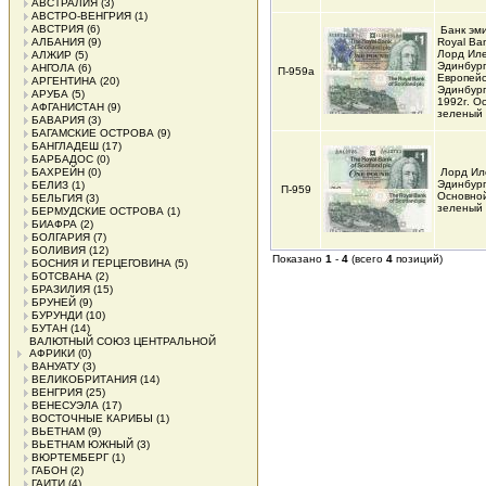
АВСТРАЛИЯ
(3)
АВСТРО-ВЕНГРИЯ
(1)
АВСТРИЯ
(6)
Банк эм
АЛБАНИЯ
(9)
Royal Ban
Лорд Иле
АЛЖИР
(5)
Эдинбург
АНГОЛА
(6)
П-959а
Европейс
АРГЕНТИНА
(20)
Эдинбург
АРУБА
(5)
1992г. О
АФГАНИСТАН
(9)
зеленый
БАВАРИЯ
(3)
БАГАМСКИЕ ОСТРОВА
(9)
БАНГЛАДЕШ
(17)
БАРБАДОС
(0)
БАХРЕЙН
(0)
Лорд Ил
Эдинбург
БЕЛИЗ
(1)
П-959
Основной
БЕЛЬГИЯ
(3)
зеленый
БЕРМУДСКИЕ ОСТРОВА
(1)
БИАФРА
(2)
БОЛГАРИЯ
(7)
БОЛИВИЯ
(12)
Показано
1
-
4
(всего
4
позиций)
БОСНИЯ И ГЕРЦЕГОВИНА
(5)
БОТСВАНА
(2)
БРАЗИЛИЯ
(15)
БРУНЕЙ
(9)
БУРУНДИ
(10)
БУТАН
(14)
ВАЛЮТНЫЙ СОЮЗ ЦЕНТРАЛЬНОЙ
АФРИКИ
(0)
ВАНУАТУ
(3)
ВЕЛИКОБРИТАНИЯ
(14)
ВЕНГРИЯ
(25)
ВЕНЕСУЭЛА
(17)
ВОСТОЧНЫЕ КАРИБЫ
(1)
ВЬЕТНАМ
(9)
ВЬЕТНАМ ЮЖНЫЙ
(3)
ВЮРТЕМБЕРГ
(1)
ГАБОН
(2)
ГАИТИ
(4)