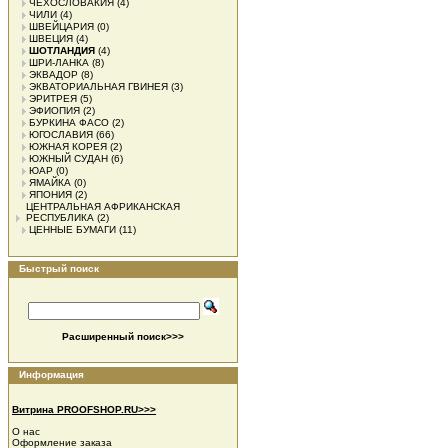
ЧЕХОСЛОВАКИЯ
(4)
ЧИЛИ
(4)
ШВЕЙЦАРИЯ
(0)
ШВЕЦИЯ
(4)
ШОТЛАНДИЯ
(4)
ШРИ-ЛАНКА
(8)
ЭКВАДОР
(8)
ЭКВАТОРИАЛЬНАЯ ГВИНЕЯ
(3)
ЭРИТРЕЯ
(5)
ЭФИОПИЯ
(2)
БУРКИНА ФАСО
(2)
ЮГОСЛАВИЯ
(66)
ЮЖНАЯ КОРЕЯ
(2)
ЮЖНЫЙ СУДАН
(6)
ЮАР
(0)
ЯМАЙКА
(0)
ЯПОНИЯ
(2)
ЦЕНТРАЛЬНАЯ АФРИКАНСКАЯ
РЕСПУБЛИКА
(2)
ЦЕННЫЕ БУМАГИ
(11)
Быстрый поиск
Расширенный поиск>>>
Информация
Витрина PROOFSHOP.RU>>>
О нас
Оформление заказа