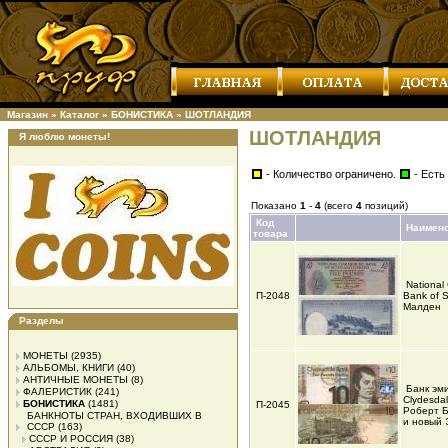
Магазин
»
Каталог
»
БОНИСТИКА
»
ШОТЛАНДИЯ
ШОТЛАНДИЯ
Я люблю монеты!
- Количество ограничено.
- Есть
Показано
1
-
4
(всего
4
позиций)
Код
Наимен
товара
National
П-2048
Bank of 
Малден
Разделы
МОНЕТЫ
(2935)
АЛЬБОМЫ, КНИГИ
(40)
АНТИЧНЫЕ МОНЕТЫ
(8)
Банк эм
ФАЛЕРИСТИК
(241)
Clydesda
БОНИСТИКА
(1481)
П-2045
Роберт Б
БАНКНОТЫ СТРАН, ВХОДИВШИХ В
и новый 
СССР
(163)
СССР И РОССИЯ
(38)