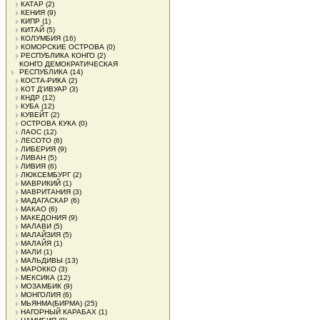
КАТАР
(2)
КЕНИЯ
(9)
КИПР
(1)
КИТАЙ
(5)
КОЛУМБИЯ
(16)
КОМОРСКИЕ ОСТРОВА
(0)
РЕСПУБЛИКА КОНГО
(2)
КОНГО ДЕМОКРАТИЧЕСКАЯ
РЕСПУБЛИКА
(14)
КОСТА-РИКА
(2)
КОТ Д'ИВУАР
(3)
КНДР
(12)
КУБА
(12)
КУВЕЙТ
(2)
ОСТРОВА КУКА
(0)
ЛАОС
(12)
ЛЕСОТО
(6)
ЛИБЕРИЯ
(9)
ЛИВАН
(5)
ЛИВИЯ
(6)
ЛЮКСЕМБУРГ
(2)
МАВРИКИЙ
(1)
МАВРИТАНИЯ
(3)
МАДАГАСКАР
(6)
МАКАО
(6)
МАКЕДОНИЯ
(9)
МАЛАВИ
(5)
МАЛАЙЗИЯ
(5)
МАЛАЙЯ
(1)
МАЛИ
(1)
МАЛЬДИВЫ
(13)
МАРОККО
(3)
МЕКСИКА
(12)
МОЗАМБИК
(9)
МОНГОЛИЯ
(6)
МЬЯНМА(БИРМА)
(25)
НАГОРНЫЙ КАРАБАХ
(1)