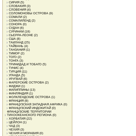
СИРИЯ
(5)
СЛОВАКИЯ
(3)
СЛОВЕНИЯ
(4)
СОЛОМОНОВЫ ОСТРОВА
(9)
СОМАЛИ
(2)
СОМАЛИЛЕНД
(2)
СОНОРА
(0)
СУДАН
(6)
СУРИНАМ
(18)
СЬЕРРА-ЛЕОНЕ
(2)
США
(8)
ТАИЛАНД
(25)
ТАЙВАНЬ
(4)
ТАНЗАНИЯ
(1)
ТИМОР
(2)
ТОГО
(2)
ТОНГА
(3)
ТРИНИДАД И ТОБАГО
(5)
ТУНИС
(4)
ТУРЦИЯ
(11)
УГАНДА
(5)
УРУГВАЙ
(6)
ФАРЕРСКИЕ ОСТРОВА
(2)
ФИДЖИ
(1)
ФИЛИППИНЫ
(13)
ФИНЛЯНДИЯ
(1)
ФОЛКЛЕНДСКИЕ ОСТРОВА
(1)
ФРАНЦИЯ
(9)
ФРАНЦУЗСКАЯ ЗАПАДНАЯ АФРИКА
(0)
ФРАНЦУЗСКИЙ ИНДОКИТАЙ
(0)
ФРАНЦУЗСКИЕ ТЕРРИТОРИИ
ТИХООКЕАНСКОГО РЕГИОНА
(0)
ХОРВАТИЯ
(22)
ЦЕЙЛОН
(1)
ЧАД
(3)
ЧЕХИЯ
(3)
ЧЕХИЯ И МОРАВИЯ
(0)