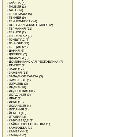
ГАЙАНА
(6)
ГАМБИЯ
(1)
ГАНА
(14)
ГВАТЕМАЛА
(5)
ГВИНЕЯ
(9)
ГВИНЕЯ-БИСАУ
(4)
ПОРТУГАЛЬСКАЯ ГВИНЕЯ
(2)
ГЕРМАНИЯ
(51)
ГЕРНСИ
(2)
ГИБРАЛТАР
(2)
ГОНДУРАС
(7)
ГОНКОНГ
(13)
ГРЕЦИЯ
(25)
ДАНИЯ
(6)
ДЖЕРСИ
(2)
ДЖИБУТИ
(3)
ДОМИНИКАНСКАЯ РЕСПУБЛИКА
(7)
ЕГИПЕТ
(7)
ЗАИР
(17)
ЗАМБИЯ
(13)
ЗАПАДНОЕ САМОА
(3)
ЗИМБАБВЕ
(5)
ИЗРАИЛЬ
(3)
ИНДИЯ
(10)
ИНДОНЕЗИЯ
(31)
ИОРДАНИЯ
(0)
ИРАК
(9)
ИРАН
(13)
ИСЛАНДИЯ
(4)
ИСПАНИЯ
(3)
ЙЕМЕН
(13)
ИТАЛИЯ
(3)
КАБО-ВЕРДЕ
(1)
КАЙМАНОВЫ ОСТРОВА
(1)
КАМБОДЖА
(22)
КАМЕРУН
(3)
КАНАДА
(2)