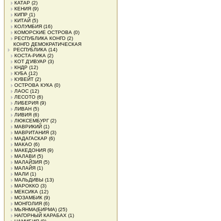
КАТАР
(2)
КЕНИЯ
(9)
КИПР
(1)
КИТАЙ
(5)
КОЛУМБИЯ
(16)
КОМОРСКИЕ ОСТРОВА
(0)
РЕСПУБЛИКА КОНГО
(2)
КОНГО ДЕМОКРАТИЧЕСКАЯ
РЕСПУБЛИКА
(14)
КОСТА-РИКА
(2)
КОТ Д'ИВУАР
(3)
КНДР
(12)
КУБА
(12)
КУВЕЙТ
(2)
ОСТРОВА КУКА
(0)
ЛАОС
(12)
ЛЕСОТО
(6)
ЛИБЕРИЯ
(9)
ЛИВАН
(5)
ЛИВИЯ
(6)
ЛЮКСЕМБУРГ
(2)
МАВРИКИЙ
(1)
МАВРИТАНИЯ
(3)
МАДАГАСКАР
(6)
МАКАО
(6)
МАКЕДОНИЯ
(9)
МАЛАВИ
(5)
МАЛАЙЗИЯ
(5)
МАЛАЙЯ
(1)
МАЛИ
(1)
МАЛЬДИВЫ
(13)
МАРОККО
(3)
МЕКСИКА
(12)
МОЗАМБИК
(9)
МОНГОЛИЯ
(6)
МЬЯНМА(БИРМА)
(25)
НАГОРНЫЙ КАРАБАХ
(1)