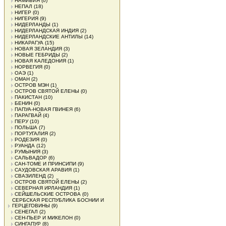
НАМИБИЯ
(0)
НЕПАЛ
(18)
НИГЕР
(0)
НИГЕРИЯ
(9)
НИДЕРЛАНДЫ
(1)
НИДЕРЛАНДСКАЯ ИНДИЯ
(2)
НИДЕРЛАНДСКИЕ АНТИЛЫ
(14)
НИКАРАГУА
(15)
НОВАЯ ЗЕЛАНДИЯ
(3)
НОВЫЕ ГЕБРИДЫ
(2)
НОВАЯ КАЛЕДОНИЯ
(1)
НОРВЕГИЯ
(0)
ОАЭ
(1)
ОМАН
(2)
ОСТРОВ МЭН
(1)
ОСТРОВ СВЯТОЙ ЕЛЕНЫ
(0)
ПАКИСТАН
(10)
БЕНИН
(0)
ПАПУА-НОВАЯ ГВИНЕЯ
(6)
ПАРАГВАЙ
(4)
ПЕРУ
(10)
ПОЛЬША
(7)
ПОРТУГАЛИЯ
(2)
РОДЕЗИЯ
(0)
РУАНДА
(12)
РУМЫНИЯ
(3)
САЛЬВАДОР
(6)
САН-ТОМЕ И ПРИНСИПИ
(9)
САУДОВСКАЯ АРАВИЯ
(1)
СВАЗИЛЕНД
(2)
ОСТРОВ СВЯТОЙ ЕЛЕНЫ
(2)
СЕВЕРНАЯ ИРЛАНДИЯ
(1)
СЕЙШЕЛЬСКИЕ ОСТРОВА
(0)
СЕРБСКАЯ РЕСПУБЛИКА БОСНИИ И
ГЕРЦЕГОВИНЫ
(9)
СЕНЕГАЛ
(2)
СЕН-ПЬЕР И МИКЕЛОН
(0)
СИНГАПУР
(8)