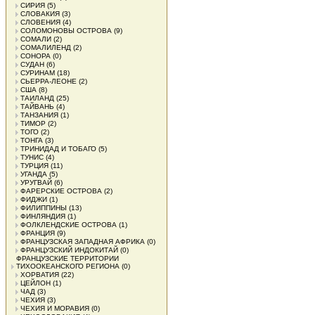
СИРИЯ
(5)
СЛОВАКИЯ
(3)
СЛОВЕНИЯ
(4)
СОЛОМОНОВЫ ОСТРОВА
(9)
СОМАЛИ
(2)
СОМАЛИЛЕНД
(2)
СОНОРА
(0)
СУДАН
(6)
СУРИНАМ
(18)
СЬЕРРА-ЛЕОНЕ
(2)
США
(8)
ТАИЛАНД
(25)
ТАЙВАНЬ
(4)
ТАНЗАНИЯ
(1)
ТИМОР
(2)
ТОГО
(2)
ТОНГА
(3)
ТРИНИДАД И ТОБАГО
(5)
ТУНИС
(4)
ТУРЦИЯ
(11)
УГАНДА
(5)
УРУГВАЙ
(6)
ФАРЕРСКИЕ ОСТРОВА
(2)
ФИДЖИ
(1)
ФИЛИППИНЫ
(13)
ФИНЛЯНДИЯ
(1)
ФОЛКЛЕНДСКИЕ ОСТРОВА
(1)
ФРАНЦИЯ
(9)
ФРАНЦУЗСКАЯ ЗАПАДНАЯ АФРИКА
(0)
ФРАНЦУЗСКИЙ ИНДОКИТАЙ
(0)
ФРАНЦУЗСКИЕ ТЕРРИТОРИИ
ТИХООКЕАНСКОГО РЕГИОНА
(0)
ХОРВАТИЯ
(22)
ЦЕЙЛОН
(1)
ЧАД
(3)
ЧЕХИЯ
(3)
ЧЕХИЯ И МОРАВИЯ
(0)