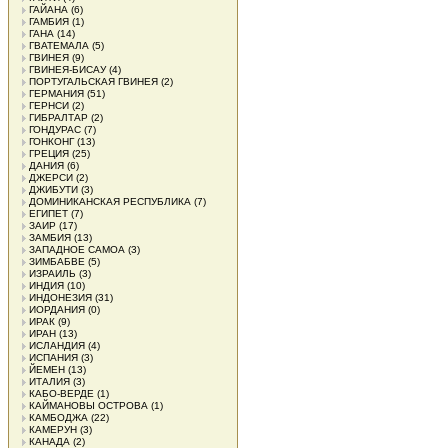
ГАЙАНА
(6)
ГАМБИЯ
(1)
ГАНА
(14)
ГВАТЕМАЛА
(5)
ГВИНЕЯ
(9)
ГВИНЕЯ-БИСАУ
(4)
ПОРТУГАЛЬСКАЯ ГВИНЕЯ
(2)
ГЕРМАНИЯ
(51)
ГЕРНСИ
(2)
ГИБРАЛТАР
(2)
ГОНДУРАС
(7)
ГОНКОНГ
(13)
ГРЕЦИЯ
(25)
ДАНИЯ
(6)
ДЖЕРСИ
(2)
ДЖИБУТИ
(3)
ДОМИНИКАНСКАЯ РЕСПУБЛИКА
(7)
ЕГИПЕТ
(7)
ЗАИР
(17)
ЗАМБИЯ
(13)
ЗАПАДНОЕ САМОА
(3)
ЗИМБАБВЕ
(5)
ИЗРАИЛЬ
(3)
ИНДИЯ
(10)
ИНДОНЕЗИЯ
(31)
ИОРДАНИЯ
(0)
ИРАК
(9)
ИРАН
(13)
ИСЛАНДИЯ
(4)
ИСПАНИЯ
(3)
ЙЕМЕН
(13)
ИТАЛИЯ
(3)
КАБО-ВЕРДЕ
(1)
КАЙМАНОВЫ ОСТРОВА
(1)
КАМБОДЖА
(22)
КАМЕРУН
(3)
КАНАДА
(2)