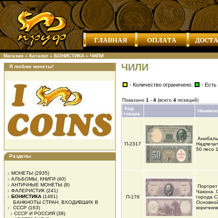
Магазин
»
Каталог
»
БОНИСТИКА
»
ЧИЛИ
ЧИЛИ
Я люблю монеты!
- Количество ограничено.
- Есть
Показано
1
-
4
(всего
4
позиций)
Код
Наимен
товара
Анибаль
П-2317
Надпечат
50 песо 
Разделы
МОНЕТЫ
(2935)
АЛЬБОМЫ, КНИГИ
(40)
АНТИЧНЫЕ МОНЕТЫ
(8)
Портрет
ФАЛЕРИСТИК
(241)
Чакона. 
БОНИСТИКА
(1481)
П-176
города С
БАНКНОТЫ СТРАН, ВХОДИВШИХ В
Основной
СССР
(163)
коричнев
СССР И РОССИЯ
(38)