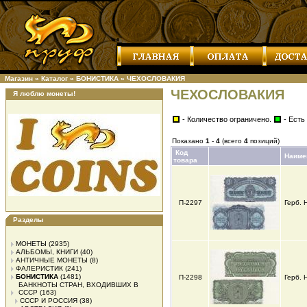
Магазин
»
Каталог
»
БОНИСТИКА
»
ЧЕХОСЛОВАКИЯ
ЧЕХОСЛОВАКИЯ
Я люблю монеты!
- Количество ограничено.
- Есть
Показано
1
-
4
(всего
4
позиций)
Код
Наиме
товара
П-2297
Герб.
Разделы
МОНЕТЫ
(2935)
АЛЬБОМЫ, КНИГИ
(40)
АНТИЧНЫЕ МОНЕТЫ
(8)
ФАЛЕРИСТИК
(241)
БОНИСТИКА
(1481)
П-2298
Герб.
БАНКНОТЫ СТРАН, ВХОДИВШИХ В
СССР
(163)
СССР И РОССИЯ
(38)