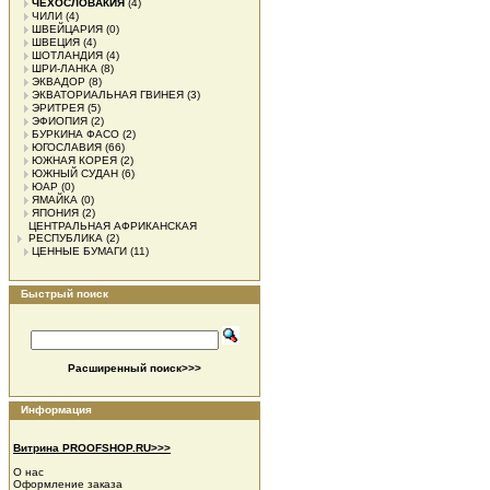
ЧЕХОСЛОВАКИЯ
(4)
ЧИЛИ
(4)
ШВЕЙЦАРИЯ
(0)
ШВЕЦИЯ
(4)
ШОТЛАНДИЯ
(4)
ШРИ-ЛАНКА
(8)
ЭКВАДОР
(8)
ЭКВАТОРИАЛЬНАЯ ГВИНЕЯ
(3)
ЭРИТРЕЯ
(5)
ЭФИОПИЯ
(2)
БУРКИНА ФАСО
(2)
ЮГОСЛАВИЯ
(66)
ЮЖНАЯ КОРЕЯ
(2)
ЮЖНЫЙ СУДАН
(6)
ЮАР
(0)
ЯМАЙКА
(0)
ЯПОНИЯ
(2)
ЦЕНТРАЛЬНАЯ АФРИКАНСКАЯ
РЕСПУБЛИКА
(2)
ЦЕННЫЕ БУМАГИ
(11)
Быстрый поиск
Расширенный поиск>>>
Информация
Витрина PROOFSHOP.RU>>>
О нас
Оформление заказа