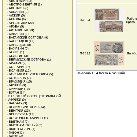
АВСТРАЛИЯ
(3)
АВСТРО-ВЕНГРИЯ
(1)
АВСТРИЯ
(6)
АЛБАНИЯ
(9)
АЛЖИР
(5)
Рабоч
АНГОЛА
(6)
П-2024
Прага
АРГЕНТИНА
(20)
АРУБА
(5)
АФГАНИСТАН
(9)
БАВАРИЯ
(3)
БАГАМСКИЕ ОСТРОВА
(9)
БАНГЛАДЕШ
(17)
БАРБАДОС
(0)
БАХРЕЙН
(0)
БЕЛИЗ
(1)
П-2012
Ян Жиж
БЕЛЬГИЯ
(3)
БЕРМУДСКИЕ ОСТРОВА
(1)
БИАФРА
(2)
БОЛГАРИЯ
(7)
БОЛИВИЯ
(12)
Показано
1
-
4
(всего
4
позиций)
БОСНИЯ И ГЕРЦЕГОВИНА
(5)
БОТСВАНА
(2)
БРАЗИЛИЯ
(15)
БРУНЕЙ
(9)
БУРУНДИ
(10)
БУТАН
(14)
ВАЛЮТНЫЙ СОЮЗ ЦЕНТРАЛЬНОЙ
АФРИКИ
(0)
ВАНУАТУ
(3)
ВЕЛИКОБРИТАНИЯ
(14)
ВЕНГРИЯ
(25)
ВЕНЕСУЭЛА
(17)
ВОСТОЧНЫЕ КАРИБЫ
(1)
ВЬЕТНАМ
(9)
ВЬЕТНАМ ЮЖНЫЙ
(3)
ВЮРТЕМБЕРГ
(1)
ГАБОН
(2)
ГАИТИ
(4)