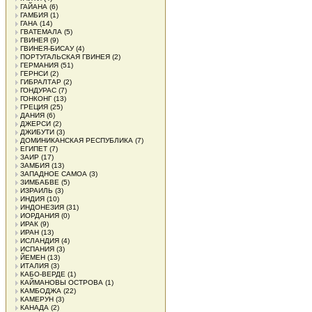
ГАЙАНА
(6)
ГАМБИЯ
(1)
ГАНА
(14)
ГВАТЕМАЛА
(5)
ГВИНЕЯ
(9)
ГВИНЕЯ-БИСАУ
(4)
ПОРТУГАЛЬСКАЯ ГВИНЕЯ
(2)
ГЕРМАНИЯ
(51)
ГЕРНСИ
(2)
ГИБРАЛТАР
(2)
ГОНДУРАС
(7)
ГОНКОНГ
(13)
ГРЕЦИЯ
(25)
ДАНИЯ
(6)
ДЖЕРСИ
(2)
ДЖИБУТИ
(3)
ДОМИНИКАНСКАЯ РЕСПУБЛИКА
(7)
ЕГИПЕТ
(7)
ЗАИР
(17)
ЗАМБИЯ
(13)
ЗАПАДНОЕ САМОА
(3)
ЗИМБАБВЕ
(5)
ИЗРАИЛЬ
(3)
ИНДИЯ
(10)
ИНДОНЕЗИЯ
(31)
ИОРДАНИЯ
(0)
ИРАК
(9)
ИРАН
(13)
ИСЛАНДИЯ
(4)
ИСПАНИЯ
(3)
ЙЕМЕН
(13)
ИТАЛИЯ
(3)
КАБО-ВЕРДЕ
(1)
КАЙМАНОВЫ ОСТРОВА
(1)
КАМБОДЖА
(22)
КАМЕРУН
(3)
КАНАДА
(2)