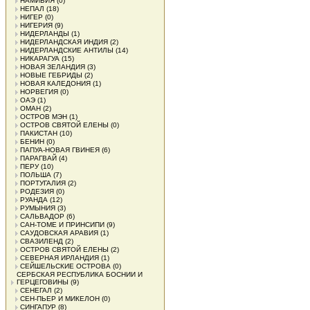
НАМИБИЯ
(0)
НЕПАЛ
(18)
НИГЕР
(0)
НИГЕРИЯ
(9)
НИДЕРЛАНДЫ
(1)
НИДЕРЛАНДСКАЯ ИНДИЯ
(2)
НИДЕРЛАНДСКИЕ АНТИЛЫ
(14)
НИКАРАГУА
(15)
НОВАЯ ЗЕЛАНДИЯ
(3)
НОВЫЕ ГЕБРИДЫ
(2)
НОВАЯ КАЛЕДОНИЯ
(1)
НОРВЕГИЯ
(0)
ОАЭ
(1)
ОМАН
(2)
ОСТРОВ МЭН
(1)
ОСТРОВ СВЯТОЙ ЕЛЕНЫ
(0)
ПАКИСТАН
(10)
БЕНИН
(0)
ПАПУА-НОВАЯ ГВИНЕЯ
(6)
ПАРАГВАЙ
(4)
ПЕРУ
(10)
ПОЛЬША
(7)
ПОРТУГАЛИЯ
(2)
РОДЕЗИЯ
(0)
РУАНДА
(12)
РУМЫНИЯ
(3)
САЛЬВАДОР
(6)
САН-ТОМЕ И ПРИНСИПИ
(9)
САУДОВСКАЯ АРАВИЯ
(1)
СВАЗИЛЕНД
(2)
ОСТРОВ СВЯТОЙ ЕЛЕНЫ
(2)
СЕВЕРНАЯ ИРЛАНДИЯ
(1)
СЕЙШЕЛЬСКИЕ ОСТРОВА
(0)
СЕРБСКАЯ РЕСПУБЛИКА БОСНИИ И
ГЕРЦЕГОВИНЫ
(9)
СЕНЕГАЛ
(2)
СЕН-ПЬЕР И МИКЕЛОН
(0)
СИНГАПУР
(8)