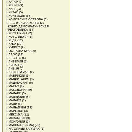
КАТАР
(2)
КЕНИЯ
(9)
КИПР
(1)
КИТАЙ
(5)
КОЛУМБИЯ
(16)
КОМОРСКИЕ ОСТРОВА
(0)
РЕСПУБЛИКА КОНГО
(2)
КОНГО ДЕМОКРАТИЧЕСКАЯ
РЕСПУБЛИКА
(14)
КОСТА-РИКА
(2)
КОТ Д'ИВУАР
(3)
КНДР
(12)
КУБА
(12)
КУВЕЙТ
(2)
ОСТРОВА КУКА
(0)
ЛАОС
(12)
ЛЕСОТО
(6)
ЛИБЕРИЯ
(9)
ЛИВАН
(5)
ЛИВИЯ
(6)
ЛЮКСЕМБУРГ
(2)
МАВРИКИЙ
(1)
МАВРИТАНИЯ
(3)
МАДАГАСКАР
(6)
МАКАО
(6)
МАКЕДОНИЯ
(9)
МАЛАВИ
(5)
МАЛАЙЗИЯ
(5)
МАЛАЙЯ
(1)
МАЛИ
(1)
МАЛЬДИВЫ
(13)
МАРОККО
(3)
МЕКСИКА
(12)
МОЗАМБИК
(9)
МОНГОЛИЯ
(6)
МЬЯНМА(БИРМА)
(25)
НАГОРНЫЙ КАРАБАХ
(1)