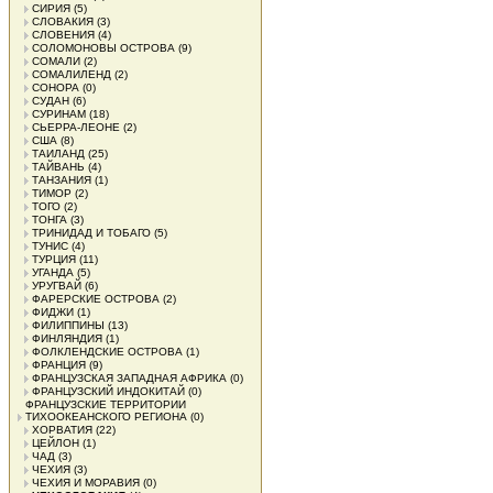
СИРИЯ
(5)
СЛОВАКИЯ
(3)
СЛОВЕНИЯ
(4)
СОЛОМОНОВЫ ОСТРОВА
(9)
СОМАЛИ
(2)
СОМАЛИЛЕНД
(2)
СОНОРА
(0)
СУДАН
(6)
СУРИНАМ
(18)
СЬЕРРА-ЛЕОНЕ
(2)
США
(8)
ТАИЛАНД
(25)
ТАЙВАНЬ
(4)
ТАНЗАНИЯ
(1)
ТИМОР
(2)
ТОГО
(2)
ТОНГА
(3)
ТРИНИДАД И ТОБАГО
(5)
ТУНИС
(4)
ТУРЦИЯ
(11)
УГАНДА
(5)
УРУГВАЙ
(6)
ФАРЕРСКИЕ ОСТРОВА
(2)
ФИДЖИ
(1)
ФИЛИППИНЫ
(13)
ФИНЛЯНДИЯ
(1)
ФОЛКЛЕНДСКИЕ ОСТРОВА
(1)
ФРАНЦИЯ
(9)
ФРАНЦУЗСКАЯ ЗАПАДНАЯ АФРИКА
(0)
ФРАНЦУЗСКИЙ ИНДОКИТАЙ
(0)
ФРАНЦУЗСКИЕ ТЕРРИТОРИИ
ТИХООКЕАНСКОГО РЕГИОНА
(0)
ХОРВАТИЯ
(22)
ЦЕЙЛОН
(1)
ЧАД
(3)
ЧЕХИЯ
(3)
ЧЕХИЯ И МОРАВИЯ
(0)