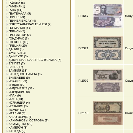
ГАЙАНА
(6)
ГАМБИЯ
(1)
ГАНА
(14)
ГВАТЕМАЛА
(5)
П-1667
Ману
ГВИНЕЯ
(9)
ГВИНЕЯ-БИСАУ
(4)
ПОРТУГАЛЬСКАЯ ГВИНЕЯ
(2)
ГЕРМАНИЯ
(51)
ГЕРНСИ
(2)
ГИБРАЛТАР
(2)
ГОНДУРАС
(7)
ГОНКОНГ
(13)
ГРЕЦИЯ
(25)
П-2371
Оккуп
ДАНИЯ
(6)
ДЖЕРСИ
(2)
ДЖИБУТИ
(3)
ДОМИНИКАНСКАЯ РЕСПУБЛИКА
(7)
ЕГИПЕТ
(7)
ЗАИР
(17)
ЗАМБИЯ
(13)
ЗАПАДНОЕ САМОА
(3)
ЗИМБАБВЕ
(5)
П-2502
Оккуп
ИЗРАИЛЬ
(3)
ИНДИЯ
(10)
ИНДОНЕЗИЯ
(31)
ИОРДАНИЯ
(0)
ИРАК
(9)
ИРАН
(13)
ИСЛАНДИЯ
(4)
ИСПАНИЯ
(3)
ЙЕМЕН
(13)
П-2153
Памят
ИТАЛИЯ
(3)
КАБО-ВЕРДЕ
(1)
КАЙМАНОВЫ ОСТРОВА
(1)
КАМБОДЖА
(22)
КАМЕРУН
(3)
КАНАДА
(2)