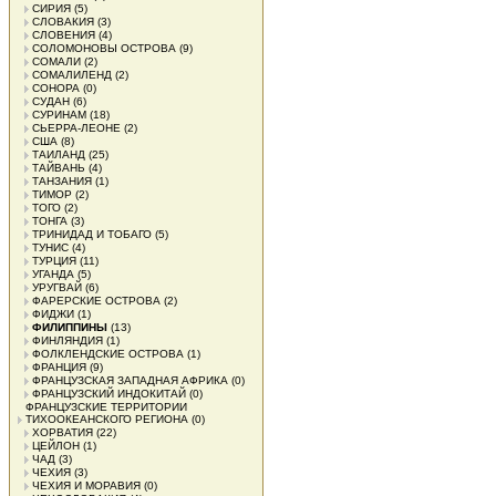
СИРИЯ
(5)
СЛОВАКИЯ
(3)
СЛОВЕНИЯ
(4)
СОЛОМОНОВЫ ОСТРОВА
(9)
СОМАЛИ
(2)
СОМАЛИЛЕНД
(2)
СОНОРА
(0)
СУДАН
(6)
СУРИНАМ
(18)
СЬЕРРА-ЛЕОНЕ
(2)
США
(8)
ТАИЛАНД
(25)
ТАЙВАНЬ
(4)
ТАНЗАНИЯ
(1)
ТИМОР
(2)
ТОГО
(2)
ТОНГА
(3)
ТРИНИДАД И ТОБАГО
(5)
ТУНИС
(4)
ТУРЦИЯ
(11)
УГАНДА
(5)
УРУГВАЙ
(6)
ФАРЕРСКИЕ ОСТРОВА
(2)
ФИДЖИ
(1)
ФИЛИППИНЫ
(13)
ФИНЛЯНДИЯ
(1)
ФОЛКЛЕНДСКИЕ ОСТРОВА
(1)
ФРАНЦИЯ
(9)
ФРАНЦУЗСКАЯ ЗАПАДНАЯ АФРИКА
(0)
ФРАНЦУЗСКИЙ ИНДОКИТАЙ
(0)
ФРАНЦУЗСКИЕ ТЕРРИТОРИИ
ТИХООКЕАНСКОГО РЕГИОНА
(0)
ХОРВАТИЯ
(22)
ЦЕЙЛОН
(1)
ЧАД
(3)
ЧЕХИЯ
(3)
ЧЕХИЯ И МОРАВИЯ
(0)