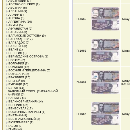
АВСТРАЛИЯ
(3)
АВСТРО-ВЕНГРИЯ
(1)
АВСТРИЯ
(6)
АЛБАНИЯ
(9)
АЛЖИР
(5)
АНГОЛА
(6)
П-1662
Ману
АРГЕНТИНА
(20)
АРУБА
(5)
АФГАНИСТАН
(9)
БАВАРИЯ
(3)
БАГАМСКИЕ ОСТРОВА
(9)
БАНГЛАДЕШ
(17)
БАРБАДОС
(0)
БАХРЕЙН
(0)
БЕЛИЗ
(1)
П-1666
Ману
БЕЛЬГИЯ
(3)
БЕРМУДСКИЕ ОСТРОВА
(1)
БИАФРА
(2)
БОЛГАРИЯ
(7)
БОЛИВИЯ
(12)
БОСНИЯ И ГЕРЦЕГОВИНА
(5)
БОТСВАНА
(2)
БРАЗИЛИЯ
(15)
БРУНЕЙ
(9)
Ману
П-1669
KAUN
БУРУНДИ
(10)
БУТАН
(14)
ВАЛЮТНЫЙ СОЮЗ ЦЕНТРАЛЬНОЙ
АФРИКИ
(0)
ВАНУАТУ
(3)
ВЕЛИКОБРИТАНИЯ
(14)
ВЕНГРИЯ
(25)
ВЕНЕСУЭЛА
(17)
ВОСТОЧНЫЕ КАРИБЫ
(1)
П-1665
Ману
ВЬЕТНАМ
(9)
ВЬЕТНАМ ЮЖНЫЙ
(3)
ВЮРТЕМБЕРГ
(1)
ГАБОН
(2)
ГАИТИ
(4)