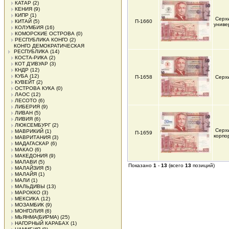
КАТАР
(2)
КЕНИЯ
(9)
КИПР
(1)
Серх
КИТАЙ
(5)
П-1660
униве
КОЛУМБИЯ
(16)
КОМОРСКИЕ ОСТРОВА
(0)
РЕСПУБЛИКА КОНГО
(2)
КОНГО ДЕМОКРАТИЧЕСКАЯ
РЕСПУБЛИКА
(14)
КОСТА-РИКА
(2)
КОТ Д'ИВУАР
(3)
КНДР
(12)
КУБА
(12)
П-1658
Серх
КУВЕЙТ
(2)
ОСТРОВА КУКА
(0)
ЛАОС
(12)
ЛЕСОТО
(6)
ЛИБЕРИЯ
(9)
ЛИВАН
(5)
ЛИВИЯ
(6)
ЛЮКСЕМБУРГ
(2)
Серх
МАВРИКИЙ
(1)
П-1659
корпо
МАВРИТАНИЯ
(3)
МАДАГАСКАР
(6)
МАКАО
(6)
МАКЕДОНИЯ
(9)
МАЛАВИ
(5)
Показано
1
-
13
(всего
13
позиций)
МАЛАЙЗИЯ
(5)
МАЛАЙЯ
(1)
МАЛИ
(1)
МАЛЬДИВЫ
(13)
МАРОККО
(3)
МЕКСИКА
(12)
МОЗАМБИК
(9)
МОНГОЛИЯ
(6)
МЬЯНМА(БИРМА)
(25)
НАГОРНЫЙ КАРАБАХ
(1)