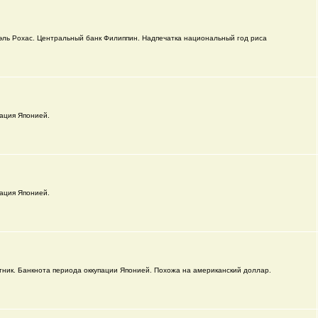
эль Рохас. Центральный банк Филиппин. Надпечатка национальный год риса
ация Японией.
ация Японией.
ник. Банкнота периода оккупации Японией. Похожа на американский доллар.