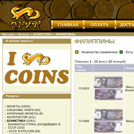
Магазин
»
Каталог
»
БОНИСТИКА
»
ФИЛИППИНЫ
ФИЛИППИНЫ
Я люблю монеты!
- Количество ограничено.
- Есть
Показано
1
-
13
(всего
13
позиций)
Код
Наим
товара
Ману
П-1663
Филип
Разделы
МОНЕТЫ
(2935)
АЛЬБОМЫ, КНИГИ
(40)
АНТИЧНЫЕ МОНЕТЫ
(8)
ФАЛЕРИСТИК
(241)
БОНИСТИКА
(1481)
П-1668
Мануэ
БАНКНОТЫ СТРАН, ВХОДИВШИХ В
СССР
(163)
СССР И РОССИЯ
(38)