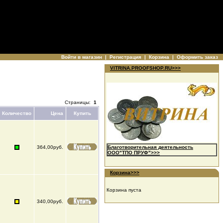
Войти в магазин
|
Регистрация
|
Корзина
|
Оформить заказ
VITRINA.PROOFSHOP.RU>>>
Страницы:
1
Количество
Цена
Купить
364,00руб.
Благотворительная деятельность
ООО"ТПО ПРУФ">>>
Корзина>>>
Корзина пуста
340,00руб.