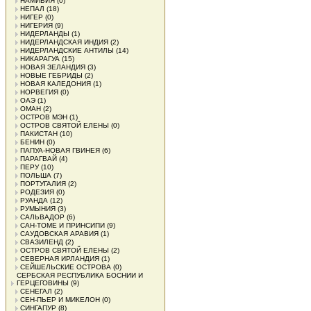
НАМИБИЯ
(0)
НЕПАЛ
(18)
НИГЕР
(0)
НИГЕРИЯ
(9)
НИДЕРЛАНДЫ
(1)
НИДЕРЛАНДСКАЯ ИНДИЯ
(2)
НИДЕРЛАНДСКИЕ АНТИЛЫ
(14)
НИКАРАГУА
(15)
НОВАЯ ЗЕЛАНДИЯ
(3)
НОВЫЕ ГЕБРИДЫ
(2)
НОВАЯ КАЛЕДОНИЯ
(1)
НОРВЕГИЯ
(0)
ОАЭ
(1)
ОМАН
(2)
ОСТРОВ МЭН
(1)
ОСТРОВ СВЯТОЙ ЕЛЕНЫ
(0)
ПАКИСТАН
(10)
БЕНИН
(0)
ПАПУА-НОВАЯ ГВИНЕЯ
(6)
ПАРАГВАЙ
(4)
ПЕРУ
(10)
ПОЛЬША
(7)
ПОРТУГАЛИЯ
(2)
РОДЕЗИЯ
(0)
РУАНДА
(12)
РУМЫНИЯ
(3)
САЛЬВАДОР
(6)
САН-ТОМЕ И ПРИНСИПИ
(9)
САУДОВСКАЯ АРАВИЯ
(1)
СВАЗИЛЕНД
(2)
ОСТРОВ СВЯТОЙ ЕЛЕНЫ
(2)
СЕВЕРНАЯ ИРЛАНДИЯ
(1)
СЕЙШЕЛЬСКИЕ ОСТРОВА
(0)
СЕРБСКАЯ РЕСПУБЛИКА БОСНИИ И
ГЕРЦЕГОВИНЫ
(9)
СЕНЕГАЛ
(2)
СЕН-ПЬЕР И МИКЕЛОН
(0)
СИНГАПУР
(8)