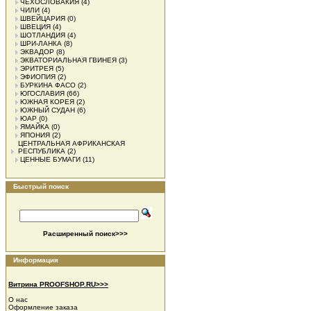
ЧЕХОСЛОВАКИЯ
(4)
ЧИЛИ
(4)
ШВЕЙЦАРИЯ
(0)
ШВЕЦИЯ
(4)
ШОТЛАНДИЯ
(4)
ШРИ-ЛАНКА
(8)
ЭКВАДОР
(8)
ЭКВАТОРИАЛЬНАЯ ГВИНЕЯ
(3)
ЭРИТРЕЯ
(5)
ЭФИОПИЯ
(2)
БУРКИНА ФАСО
(2)
ЮГОСЛАВИЯ
(66)
ЮЖНАЯ КОРЕЯ
(2)
ЮЖНЫЙ СУДАН
(6)
ЮАР
(0)
ЯМАЙКА
(0)
ЯПОНИЯ
(2)
ЦЕНТРАЛЬНАЯ АФРИКАНСКАЯ
РЕСПУБЛИКА
(2)
ЦЕННЫЕ БУМАГИ
(11)
Быстрый поиск
Расширенный поиск>>>
Информация
Витрина PROOFSHOP.RU>>>
О нас
Оформление заказа