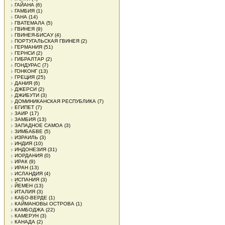
ГАЙАНА
(6)
ГАМБИЯ
(1)
ГАНА
(14)
ГВАТЕМАЛА
(5)
ГВИНЕЯ
(9)
ГВИНЕЯ-БИСАУ
(4)
ПОРТУГАЛЬСКАЯ ГВИНЕЯ
(2)
ГЕРМАНИЯ
(51)
ГЕРНСИ
(2)
ГИБРАЛТАР
(2)
ГОНДУРАС
(7)
ГОНКОНГ
(13)
ГРЕЦИЯ
(25)
ДАНИЯ
(6)
ДЖЕРСИ
(2)
ДЖИБУТИ
(3)
ДОМИНИКАНСКАЯ РЕСПУБЛИКА
(7)
ЕГИПЕТ
(7)
ЗАИР
(17)
ЗАМБИЯ
(13)
ЗАПАДНОЕ САМОА
(3)
ЗИМБАБВЕ
(5)
ИЗРАИЛЬ
(3)
ИНДИЯ
(10)
ИНДОНЕЗИЯ
(31)
ИОРДАНИЯ
(0)
ИРАК
(9)
ИРАН
(13)
ИСЛАНДИЯ
(4)
ИСПАНИЯ
(3)
ЙЕМЕН
(13)
ИТАЛИЯ
(3)
КАБО-ВЕРДЕ
(1)
КАЙМАНОВЫ ОСТРОВА
(1)
КАМБОДЖА
(22)
КАМЕРУН
(3)
КАНАДА
(2)