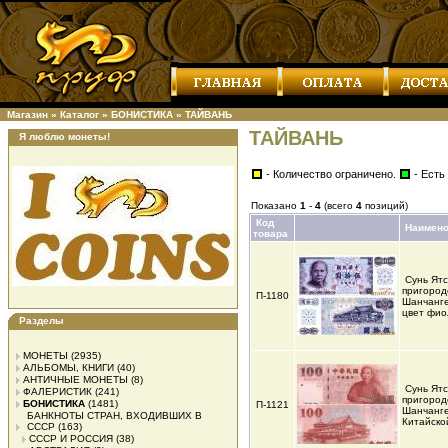
Магазин
»
Каталог
»
БОНИСТИКА
»
ТАЙВАНЬ
ТАЙВАНЬ
Я люблю монеты!
- Количество ограничено.
- Есть
Показано
1
-
4
(всего
4
позиций)
Код
Наимен
товара
Сунь Ятс
пригород
П-1180
Шанчанге
цвет фио
Разделы
МОНЕТЫ
(2935)
АЛЬБОМЫ, КНИГИ
(40)
АНТИЧНЫЕ МОНЕТЫ
(8)
Сунь Ятс
ФАЛЕРИСТИК
(241)
пригород
БОНИСТИКА
(1481)
П-1121
Шанчанге
БАНКНОТЫ СТРАН, ВХОДИВШИХ В
Китайско
СССР
(163)
СССР И РОССИЯ
(38)