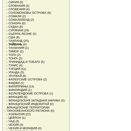
СИРИЯ
(5)
СЛОВАКИЯ
(3)
СЛОВЕНИЯ
(4)
СОЛОМОНОВЫ ОСТРОВА
(9)
СОМАЛИ
(2)
СОМАЛИЛЕНД
(2)
СОНОРА
(0)
СУДАН
(6)
СУРИНАМ
(18)
СЬЕРРА-ЛЕОНЕ
(2)
США
(8)
ТАИЛАНД
(25)
ТАЙВАНЬ
(4)
ТАНЗАНИЯ
(1)
ТИМОР
(2)
ТОГО
(2)
ТОНГА
(3)
ТРИНИДАД И ТОБАГО
(5)
ТУНИС
(4)
ТУРЦИЯ
(11)
УГАНДА
(5)
УРУГВАЙ
(6)
ФАРЕРСКИЕ ОСТРОВА
(2)
ФИДЖИ
(1)
ФИЛИППИНЫ
(13)
ФИНЛЯНДИЯ
(1)
ФОЛКЛЕНДСКИЕ ОСТРОВА
(1)
ФРАНЦИЯ
(9)
ФРАНЦУЗСКАЯ ЗАПАДНАЯ АФРИКА
(0)
ФРАНЦУЗСКИЙ ИНДОКИТАЙ
(0)
ФРАНЦУЗСКИЕ ТЕРРИТОРИИ
ТИХООКЕАНСКОГО РЕГИОНА
(0)
ХОРВАТИЯ
(22)
ЦЕЙЛОН
(1)
ЧАД
(3)
ЧЕХИЯ
(3)
ЧЕХИЯ И МОРАВИЯ
(0)