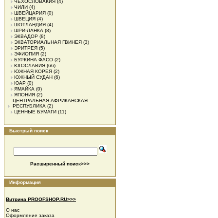
ЧЕХОСЛОВАКИЯ
(4)
ЧИЛИ
(4)
ШВЕЙЦАРИЯ
(0)
ШВЕЦИЯ
(4)
ШОТЛАНДИЯ
(4)
ШРИ-ЛАНКА
(8)
ЭКВАДОР
(8)
ЭКВАТОРИАЛЬНАЯ ГВИНЕЯ
(3)
ЭРИТРЕЯ
(5)
ЭФИОПИЯ
(2)
БУРКИНА ФАСО
(2)
ЮГОСЛАВИЯ
(66)
ЮЖНАЯ КОРЕЯ
(2)
ЮЖНЫЙ СУДАН
(6)
ЮАР
(0)
ЯМАЙКА
(0)
ЯПОНИЯ
(2)
ЦЕНТРАЛЬНАЯ АФРИКАНСКАЯ
РЕСПУБЛИКА
(2)
ЦЕННЫЕ БУМАГИ
(11)
Быстрый поиск
Расширенный поиск>>>
Информация
Витрина PROOFSHOP.RU>>>
О нас
Оформление заказа