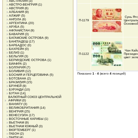
АВСТРАЛИЯ
(3)
АВСТРО-ВЕНГРИЯ
(1)
АВСТРИЯ
(6)
АЛБАНИЯ
(9)
АЛЖИР
(5)
Сунь Ят
АНГОЛА
(6)
П-1179
Централь
АРГЕНТИНА
(20)
Основной
АРУБА
(5)
АФГАНИСТАН
(9)
БАВАРИЯ
(3)
БАГАМСКИЕ ОСТРОВА
(9)
БАНГЛАДЕШ
(17)
БАРБАДОС
(0)
БАХРЕЙН
(0)
Чан Кай
БЕЛИЗ
(1)
П-1122
Президен
БЕЛЬГИЯ
(3)
цвет зел
БЕРМУДСКИЕ ОСТРОВА
(1)
БИАФРА
(2)
БОЛГАРИЯ
(7)
БОЛИВИЯ
(12)
Показано
1
-
4
(всего
4
позиций)
БОСНИЯ И ГЕРЦЕГОВИНА
(5)
БОТСВАНА
(2)
БРАЗИЛИЯ
(15)
БРУНЕЙ
(9)
БУРУНДИ
(10)
БУТАН
(14)
ВАЛЮТНЫЙ СОЮЗ ЦЕНТРАЛЬНОЙ
АФРИКИ
(0)
ВАНУАТУ
(3)
ВЕЛИКОБРИТАНИЯ
(14)
ВЕНГРИЯ
(25)
ВЕНЕСУЭЛА
(17)
ВОСТОЧНЫЕ КАРИБЫ
(1)
ВЬЕТНАМ
(9)
ВЬЕТНАМ ЮЖНЫЙ
(3)
ВЮРТЕМБЕРГ
(1)
ГАБОН
(2)
ГАИТИ
(4)