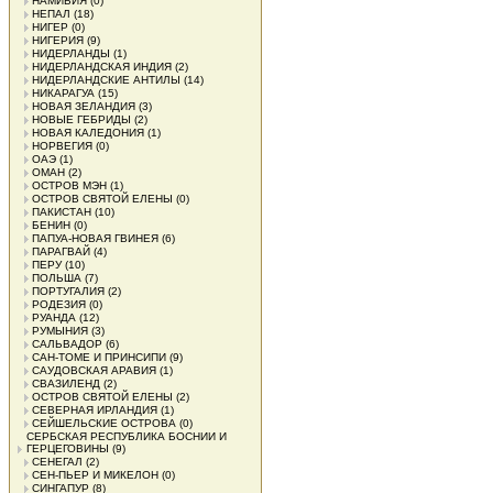
НАМИБИЯ
(0)
НЕПАЛ
(18)
НИГЕР
(0)
НИГЕРИЯ
(9)
НИДЕРЛАНДЫ
(1)
НИДЕРЛАНДСКАЯ ИНДИЯ
(2)
НИДЕРЛАНДСКИЕ АНТИЛЫ
(14)
НИКАРАГУА
(15)
НОВАЯ ЗЕЛАНДИЯ
(3)
НОВЫЕ ГЕБРИДЫ
(2)
НОВАЯ КАЛЕДОНИЯ
(1)
НОРВЕГИЯ
(0)
ОАЭ
(1)
ОМАН
(2)
ОСТРОВ МЭН
(1)
ОСТРОВ СВЯТОЙ ЕЛЕНЫ
(0)
ПАКИСТАН
(10)
БЕНИН
(0)
ПАПУА-НОВАЯ ГВИНЕЯ
(6)
ПАРАГВАЙ
(4)
ПЕРУ
(10)
ПОЛЬША
(7)
ПОРТУГАЛИЯ
(2)
РОДЕЗИЯ
(0)
РУАНДА
(12)
РУМЫНИЯ
(3)
САЛЬВАДОР
(6)
САН-ТОМЕ И ПРИНСИПИ
(9)
САУДОВСКАЯ АРАВИЯ
(1)
СВАЗИЛЕНД
(2)
ОСТРОВ СВЯТОЙ ЕЛЕНЫ
(2)
СЕВЕРНАЯ ИРЛАНДИЯ
(1)
СЕЙШЕЛЬСКИЕ ОСТРОВА
(0)
СЕРБСКАЯ РЕСПУБЛИКА БОСНИИ И
ГЕРЦЕГОВИНЫ
(9)
СЕНЕГАЛ
(2)
СЕН-ПЬЕР И МИКЕЛОН
(0)
СИНГАПУР
(8)