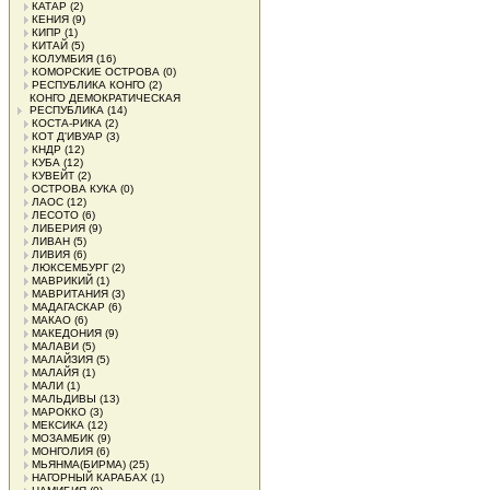
КАТАР
(2)
КЕНИЯ
(9)
КИПР
(1)
КИТАЙ
(5)
КОЛУМБИЯ
(16)
КОМОРСКИЕ ОСТРОВА
(0)
РЕСПУБЛИКА КОНГО
(2)
КОНГО ДЕМОКРАТИЧЕСКАЯ
РЕСПУБЛИКА
(14)
КОСТА-РИКА
(2)
КОТ Д'ИВУАР
(3)
КНДР
(12)
КУБА
(12)
КУВЕЙТ
(2)
ОСТРОВА КУКА
(0)
ЛАОС
(12)
ЛЕСОТО
(6)
ЛИБЕРИЯ
(9)
ЛИВАН
(5)
ЛИВИЯ
(6)
ЛЮКСЕМБУРГ
(2)
МАВРИКИЙ
(1)
МАВРИТАНИЯ
(3)
МАДАГАСКАР
(6)
МАКАО
(6)
МАКЕДОНИЯ
(9)
МАЛАВИ
(5)
МАЛАЙЗИЯ
(5)
МАЛАЙЯ
(1)
МАЛИ
(1)
МАЛЬДИВЫ
(13)
МАРОККО
(3)
МЕКСИКА
(12)
МОЗАМБИК
(9)
МОНГОЛИЯ
(6)
МЬЯНМА(БИРМА)
(25)
НАГОРНЫЙ КАРАБАХ
(1)