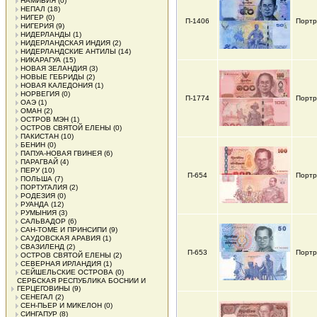
НАМИБИЯ
(0)
НЕПАЛ
(18)
НИГЕР
(0)
П-1406
Портр
НИГЕРИЯ
(9)
НИДЕРЛАНДЫ
(1)
НИДЕРЛАНДСКАЯ ИНДИЯ
(2)
НИДЕРЛАНДСКИЕ АНТИЛЫ
(14)
НИКАРАГУА
(15)
НОВАЯ ЗЕЛАНДИЯ
(3)
НОВЫЕ ГЕБРИДЫ
(2)
НОВАЯ КАЛЕДОНИЯ
(1)
НОРВЕГИЯ
(0)
П-1774
Портр
ОАЭ
(1)
ОМАН
(2)
ОСТРОВ МЭН
(1)
ОСТРОВ СВЯТОЙ ЕЛЕНЫ
(0)
ПАКИСТАН
(10)
БЕНИН
(0)
ПАПУА-НОВАЯ ГВИНЕЯ
(6)
ПАРАГВАЙ
(4)
ПЕРУ
(10)
П-654
Портр
ПОЛЬША
(7)
ПОРТУГАЛИЯ
(2)
РОДЕЗИЯ
(0)
РУАНДА
(12)
РУМЫНИЯ
(3)
САЛЬВАДОР
(6)
САН-ТОМЕ И ПРИНСИПИ
(9)
САУДОВСКАЯ АРАВИЯ
(1)
СВАЗИЛЕНД
(2)
П-653
Портр
ОСТРОВ СВЯТОЙ ЕЛЕНЫ
(2)
СЕВЕРНАЯ ИРЛАНДИЯ
(1)
СЕЙШЕЛЬСКИЕ ОСТРОВА
(0)
СЕРБСКАЯ РЕСПУБЛИКА БОСНИИ И
ГЕРЦЕГОВИНЫ
(9)
СЕНЕГАЛ
(2)
СЕН-ПЬЕР И МИКЕЛОН
(0)
СИНГАПУР
(8)