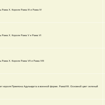
ь Рама X. Короли Рама III и Рама IV
ь Рама X. Короли Рама V и Рама VI
ь Рама X. Короли Рама VII и Рама VIII
ет короля Пумипона Адульядета в военной форме. РамаVIII. Основной цвет зеленый