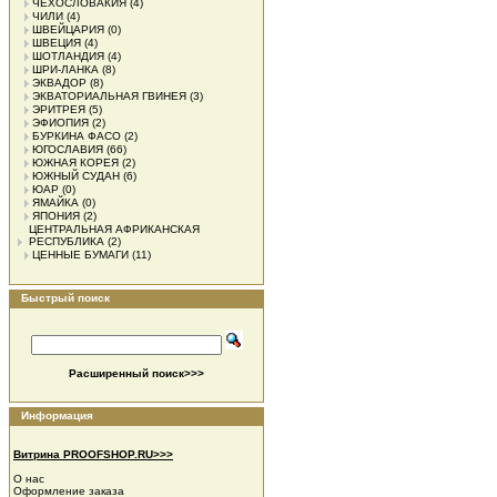
ЧЕХОСЛОВАКИЯ
(4)
ЧИЛИ
(4)
ШВЕЙЦАРИЯ
(0)
ШВЕЦИЯ
(4)
ШОТЛАНДИЯ
(4)
ШРИ-ЛАНКА
(8)
ЭКВАДОР
(8)
ЭКВАТОРИАЛЬНАЯ ГВИНЕЯ
(3)
ЭРИТРЕЯ
(5)
ЭФИОПИЯ
(2)
БУРКИНА ФАСО
(2)
ЮГОСЛАВИЯ
(66)
ЮЖНАЯ КОРЕЯ
(2)
ЮЖНЫЙ СУДАН
(6)
ЮАР
(0)
ЯМАЙКА
(0)
ЯПОНИЯ
(2)
ЦЕНТРАЛЬНАЯ АФРИКАНСКАЯ
РЕСПУБЛИКА
(2)
ЦЕННЫЕ БУМАГИ
(11)
Быстрый поиск
Расширенный поиск>>>
Информация
Витрина PROOFSHOP.RU>>>
О нас
Оформление заказа