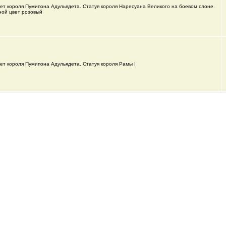
ет короля Пумипона Адульядета. Статуя короля Наресуана Великого на боевом слоне.
ной цвет розовый
ет короля Пумипона Адульядета. Статуя короля Рамы I