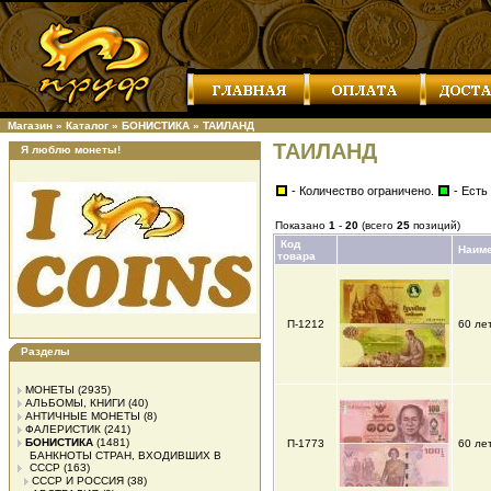
Магазин
»
Каталог
»
БОНИСТИКА
»
ТАИЛАНД
ТАИЛАНД
Я люблю монеты!
- Количество ограничено.
- Есть
Показано
1
-
20
(всего
25
позиций)
Код
Наим
товара
П-1212
60 ле
Разделы
МОНЕТЫ
(2935)
АЛЬБОМЫ, КНИГИ
(40)
АНТИЧНЫЕ МОНЕТЫ
(8)
ФАЛЕРИСТИК
(241)
БОНИСТИКА
(1481)
П-1773
60 ле
БАНКНОТЫ СТРАН, ВХОДИВШИХ В
СССР
(163)
СССР И РОССИЯ
(38)