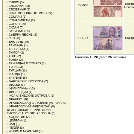
СИРИЯ
(5)
Портр
П-1633
СЛОВАКИЯ
(3)
Основ
СЛОВЕНИЯ
(4)
СОЛОМОНОВЫ ОСТРОВА
(9)
СОМАЛИ
(2)
СОМАЛИЛЕНД
(2)
СОНОРА
(0)
СУДАН
(6)
СУРИНАМ
(18)
СЬЕРРА-ЛЕОНЕ
(2)
П-1775
Портр
США
(8)
ТАИЛАНД
(25)
ТАЙВАНЬ
(4)
ТАНЗАНИЯ
(1)
ТИМОР
(2)
ТОГО
(2)
Показано
1
-
20
(всего
25
позиций)
ТОНГА
(3)
ТРИНИДАД И ТОБАГО
(5)
ТУНИС
(4)
ТУРЦИЯ
(11)
УГАНДА
(5)
УРУГВАЙ
(6)
ФАРЕРСКИЕ ОСТРОВА
(2)
ФИДЖИ
(1)
ФИЛИППИНЫ
(13)
ФИНЛЯНДИЯ
(1)
ФОЛКЛЕНДСКИЕ ОСТРОВА
(1)
ФРАНЦИЯ
(9)
ФРАНЦУЗСКАЯ ЗАПАДНАЯ АФРИКА
(0)
ФРАНЦУЗСКИЙ ИНДОКИТАЙ
(0)
ФРАНЦУЗСКИЕ ТЕРРИТОРИИ
ТИХООКЕАНСКОГО РЕГИОНА
(0)
ХОРВАТИЯ
(22)
ЦЕЙЛОН
(1)
ЧАД
(3)
ЧЕХИЯ
(3)
ЧЕХИЯ И МОРАВИЯ
(0)