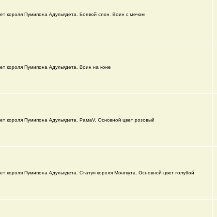
ет короля Пумипона Адульядета. Боевой слон. Воин с мечом
ет короля Пумипона Адульядета. Воин на коне
ет короля Пумипона Адульядета. РамаV. Основной цвет розовый
ет короля Пумипона Адульядета. Статуя короля Монгкута. Основной цвет голубой