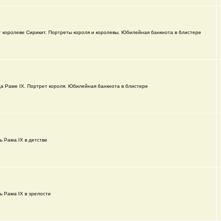
т королеве Сирикит. Портреты короля и королевы. Юбилейная банкнота в блистере
да Раме IX. Портрет короля. Юбилейная банкнота в блистере
ь Рама IX в детстве
ь Рама IX в зрелости