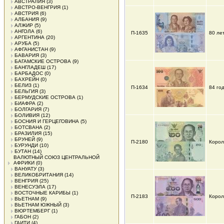
АВСТРАЛИЯ
(3)
АВСТРО-ВЕНГРИЯ
(1)
АВСТРИЯ
(6)
АЛБАНИЯ
(9)
АЛЖИР
(5)
АНГОЛА
(6)
П-1635
80 ле
АРГЕНТИНА
(20)
АРУБА
(5)
АФГАНИСТАН
(9)
БАВАРИЯ
(3)
БАГАМСКИЕ ОСТРОВА
(9)
БАНГЛАДЕШ
(17)
БАРБАДОС
(0)
БАХРЕЙН
(0)
БЕЛИЗ
(1)
П-1634
84 го
БЕЛЬГИЯ
(3)
БЕРМУДСКИЕ ОСТРОВА
(1)
БИАФРА
(2)
БОЛГАРИЯ
(7)
БОЛИВИЯ
(12)
БОСНИЯ И ГЕРЦЕГОВИНА
(5)
БОТСВАНА
(2)
БРАЗИЛИЯ
(15)
БРУНЕЙ
(9)
П-2180
Корол
БУРУНДИ
(10)
БУТАН
(14)
ВАЛЮТНЫЙ СОЮЗ ЦЕНТРАЛЬНОЙ
АФРИКИ
(0)
ВАНУАТУ
(3)
ВЕЛИКОБРИТАНИЯ
(14)
ВЕНГРИЯ
(25)
ВЕНЕСУЭЛА
(17)
ВОСТОЧНЫЕ КАРИБЫ
(1)
П-2183
Корол
ВЬЕТНАМ
(9)
ВЬЕТНАМ ЮЖНЫЙ
(3)
ВЮРТЕМБЕРГ
(1)
ГАБОН
(2)
ГАИТИ
(4)