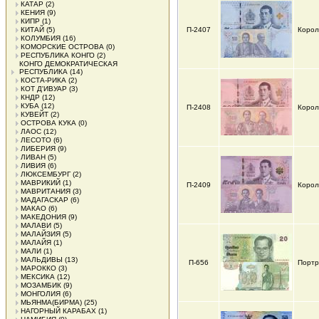
КАТАР
(2)
КЕНИЯ
(9)
КИПР
(1)
КИТАЙ
(5)
П-2407
Корол
КОЛУМБИЯ
(16)
КОМОРСКИЕ ОСТРОВА
(0)
РЕСПУБЛИКА КОНГО
(2)
КОНГО ДЕМОКРАТИЧЕСКАЯ
РЕСПУБЛИКА
(14)
КОСТА-РИКА
(2)
КОТ Д'ИВУАР
(3)
КНДР
(12)
КУБА
(12)
П-2408
Корол
КУВЕЙТ
(2)
ОСТРОВА КУКА
(0)
ЛАОС
(12)
ЛЕСОТО
(6)
ЛИБЕРИЯ
(9)
ЛИВАН
(5)
ЛИВИЯ
(6)
ЛЮКСЕМБУРГ
(2)
МАВРИКИЙ
(1)
П-2409
Корол
МАВРИТАНИЯ
(3)
МАДАГАСКАР
(6)
МАКАО
(6)
МАКЕДОНИЯ
(9)
МАЛАВИ
(5)
МАЛАЙЗИЯ
(5)
МАЛАЙЯ
(1)
МАЛИ
(1)
МАЛЬДИВЫ
(13)
П-656
Портр
МАРОККО
(3)
МЕКСИКА
(12)
МОЗАМБИК
(9)
МОНГОЛИЯ
(6)
МЬЯНМА(БИРМА)
(25)
НАГОРНЫЙ КАРАБАХ
(1)