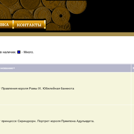
 в наличии.
- Много.
енование+
т Правления короля Рамы IX. Юбилейная банкнота
т принцессе Сириндхорн. Портрет короля Пумипона Адульядета.