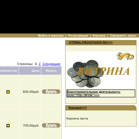
Войти в магазин
|
Регистрация
|
Корзина
|
Оформить заказ
VITRINA.PROOFSHOP.RU>>>
Страницы:
1
2
Следующая
Количество
Цена
Купить
830,00руб.
Благотворительная деятельность
ООО"ТПО ПРУФ">>>
Корзина>>>
Корзина пуста
705,00руб.