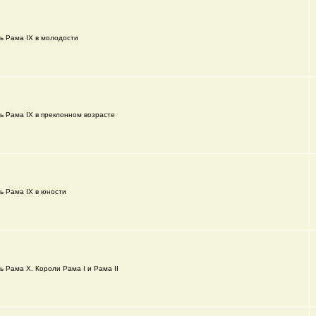
ь Рама IX в молодости
ь Рама IX в преклонном возрасте
ь Рама IX в юности
ь Рама X. Короли Рама I и Рама II