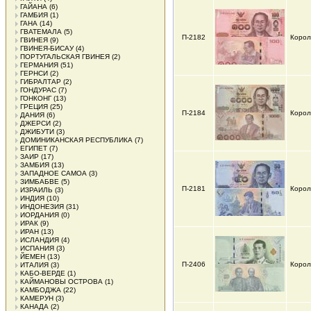
ГАЙАНА
(6)
ГАМБИЯ
(1)
ГАНА
(14)
ГВАТЕМАЛА
(5)
П-2182
Корол
ГВИНЕЯ
(9)
ГВИНЕЯ-БИСАУ
(4)
ПОРТУГАЛЬСКАЯ ГВИНЕЯ
(2)
ГЕРМАНИЯ
(51)
ГЕРНСИ
(2)
ГИБРАЛТАР
(2)
ГОНДУРАС
(7)
ГОНКОНГ
(13)
ГРЕЦИЯ
(25)
П-2184
Корол
ДАНИЯ
(6)
ДЖЕРСИ
(2)
ДЖИБУТИ
(3)
ДОМИНИКАНСКАЯ РЕСПУБЛИКА
(7)
ЕГИПЕТ
(7)
ЗАИР
(17)
ЗАМБИЯ
(13)
ЗАПАДНОЕ САМОА
(3)
ЗИМБАБВЕ
(5)
П-2181
Корол
ИЗРАИЛЬ
(3)
ИНДИЯ
(10)
ИНДОНЕЗИЯ
(31)
ИОРДАНИЯ
(0)
ИРАК
(9)
ИРАН
(13)
ИСЛАНДИЯ
(4)
ИСПАНИЯ
(3)
ЙЕМЕН
(13)
П-2406
Корол
ИТАЛИЯ
(3)
КАБО-ВЕРДЕ
(1)
КАЙМАНОВЫ ОСТРОВА
(1)
КАМБОДЖА
(22)
КАМЕРУН
(3)
КАНАДА
(2)