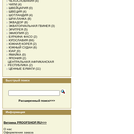
ЧЕХОСЛОВАКИЯ
(4)
ЧИЛИ
(4)
ШВЕЙЦАРИЯ
(0)
ШВЕЦИЯ
(4)
ШОТЛАНДИЯ
(4)
ШРИ-ЛАНКА
(8)
ЭКВАДОР
(8)
ЭКВАТОРИАЛЬНАЯ ГВИНЕЯ
(3)
ЭРИТРЕЯ
(5)
ЭФИОПИЯ
(2)
БУРКИНА ФАСО
(2)
ЮГОСЛАВИЯ
(66)
ЮЖНАЯ КОРЕЯ
(2)
ЮЖНЫЙ СУДАН
(6)
ЮАР
(0)
ЯМАЙКА
(0)
ЯПОНИЯ
(2)
ЦЕНТРАЛЬНАЯ АФРИКАНСКАЯ
РЕСПУБЛИКА
(2)
ЦЕННЫЕ БУМАГИ
(11)
Быстрый поиск
Расширенный поиск>>>
Информация
Витрина PROOFSHOP.RU>>>
О нас
Оформление заказа