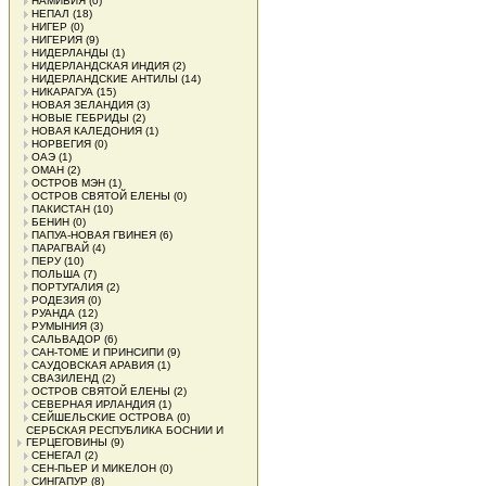
НАМИБИЯ
(0)
НЕПАЛ
(18)
НИГЕР
(0)
НИГЕРИЯ
(9)
НИДЕРЛАНДЫ
(1)
НИДЕРЛАНДСКАЯ ИНДИЯ
(2)
НИДЕРЛАНДСКИЕ АНТИЛЫ
(14)
НИКАРАГУА
(15)
НОВАЯ ЗЕЛАНДИЯ
(3)
НОВЫЕ ГЕБРИДЫ
(2)
НОВАЯ КАЛЕДОНИЯ
(1)
НОРВЕГИЯ
(0)
ОАЭ
(1)
ОМАН
(2)
ОСТРОВ МЭН
(1)
ОСТРОВ СВЯТОЙ ЕЛЕНЫ
(0)
ПАКИСТАН
(10)
БЕНИН
(0)
ПАПУА-НОВАЯ ГВИНЕЯ
(6)
ПАРАГВАЙ
(4)
ПЕРУ
(10)
ПОЛЬША
(7)
ПОРТУГАЛИЯ
(2)
РОДЕЗИЯ
(0)
РУАНДА
(12)
РУМЫНИЯ
(3)
САЛЬВАДОР
(6)
САН-ТОМЕ И ПРИНСИПИ
(9)
САУДОВСКАЯ АРАВИЯ
(1)
СВАЗИЛЕНД
(2)
ОСТРОВ СВЯТОЙ ЕЛЕНЫ
(2)
СЕВЕРНАЯ ИРЛАНДИЯ
(1)
СЕЙШЕЛЬСКИЕ ОСТРОВА
(0)
СЕРБСКАЯ РЕСПУБЛИКА БОСНИИ И
ГЕРЦЕГОВИНЫ
(9)
СЕНЕГАЛ
(2)
СЕН-ПЬЕР И МИКЕЛОН
(0)
СИНГАПУР
(8)