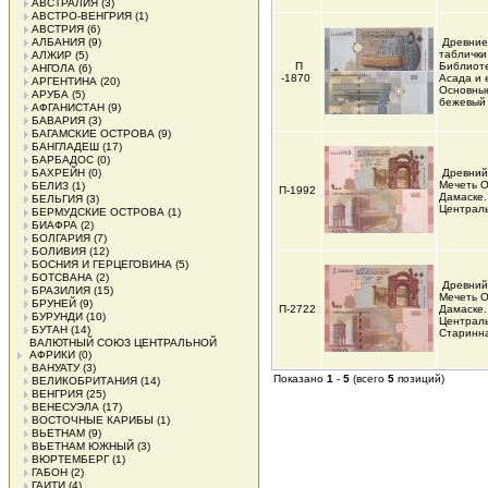
АВСТРАЛИЯ
(3)
АВСТРО-ВЕНГРИЯ
(1)
АВСТРИЯ
(6)
АЛБАНИЯ
(9)
Древние
таблички
АЛЖИР
(5)
П
Библиоте
АНГОЛА
(6)
-1870
Асада и 
АРГЕНТИНА
(20)
Основные
АРУБА
(5)
бежевый
АФГАНИСТАН
(9)
БАВАРИЯ
(3)
БАГАМСКИЕ ОСТРОВА
(9)
БАНГЛАДЕШ
(17)
БАРБАДОС
(0)
БАХРЕЙН
(0)
Древний
Мечеть О
БЕЛИЗ
(1)
П-1992
Дамаске.
БЕЛЬГИЯ
(3)
Централь
БЕРМУДСКИЕ ОСТРОВА
(1)
БИАФРА
(2)
БОЛГАРИЯ
(7)
БОЛИВИЯ
(12)
БОСНИЯ И ГЕРЦЕГОВИНА
(5)
БОТСВАНА
(2)
Древний
БРАЗИЛИЯ
(15)
Мечеть О
БРУНЕЙ
(9)
П-2722
Дамаске.
БУРУНДИ
(10)
Централь
БУТАН
(14)
Старинн
ВАЛЮТНЫЙ СОЮЗ ЦЕНТРАЛЬНОЙ
АФРИКИ
(0)
ВАНУАТУ
(3)
Показано
1
-
5
(всего
5
позиций)
ВЕЛИКОБРИТАНИЯ
(14)
ВЕНГРИЯ
(25)
ВЕНЕСУЭЛА
(17)
ВОСТОЧНЫЕ КАРИБЫ
(1)
ВЬЕТНАМ
(9)
ВЬЕТНАМ ЮЖНЫЙ
(3)
ВЮРТЕМБЕРГ
(1)
ГАБОН
(2)
ГАИТИ
(4)