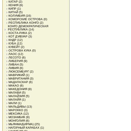
КАТАР
(2)
КЕНИЯ
(9)
КИПР
(1)
КИТАЙ
(5)
КОЛУМБИЯ
(16)
КОМОРСКИЕ ОСТРОВА
(0)
РЕСПУБЛИКА КОНГО
(2)
КОНГО ДЕМОКРАТИЧЕСКАЯ
РЕСПУБЛИКА
(14)
КОСТА-РИКА
(2)
КОТ Д'ИВУАР
(3)
КНДР
(12)
КУБА
(12)
КУВЕЙТ
(2)
ОСТРОВА КУКА
(0)
ЛАОС
(12)
ЛЕСОТО
(6)
ЛИБЕРИЯ
(9)
ЛИВАН
(5)
ЛИВИЯ
(6)
ЛЮКСЕМБУРГ
(2)
МАВРИКИЙ
(1)
МАВРИТАНИЯ
(3)
МАДАГАСКАР
(6)
МАКАО
(6)
МАКЕДОНИЯ
(9)
МАЛАВИ
(5)
МАЛАЙЗИЯ
(5)
МАЛАЙЯ
(1)
МАЛИ
(1)
МАЛЬДИВЫ
(13)
МАРОККО
(3)
МЕКСИКА
(12)
МОЗАМБИК
(9)
МОНГОЛИЯ
(6)
МЬЯНМА(БИРМА)
(25)
НАГОРНЫЙ КАРАБАХ
(1)