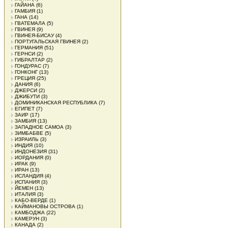
ГАЙАНА
(6)
ГАМБИЯ
(1)
ГАНА
(14)
ГВАТЕМАЛА
(5)
ГВИНЕЯ
(9)
ГВИНЕЯ-БИСАУ
(4)
ПОРТУГАЛЬСКАЯ ГВИНЕЯ
(2)
ГЕРМАНИЯ
(51)
ГЕРНСИ
(2)
ГИБРАЛТАР
(2)
ГОНДУРАС
(7)
ГОНКОНГ
(13)
ГРЕЦИЯ
(25)
ДАНИЯ
(6)
ДЖЕРСИ
(2)
ДЖИБУТИ
(3)
ДОМИНИКАНСКАЯ РЕСПУБЛИКА
(7)
ЕГИПЕТ
(7)
ЗАИР
(17)
ЗАМБИЯ
(13)
ЗАПАДНОЕ САМОА
(3)
ЗИМБАБВЕ
(5)
ИЗРАИЛЬ
(3)
ИНДИЯ
(10)
ИНДОНЕЗИЯ
(31)
ИОРДАНИЯ
(0)
ИРАК
(9)
ИРАН
(13)
ИСЛАНДИЯ
(4)
ИСПАНИЯ
(3)
ЙЕМЕН
(13)
ИТАЛИЯ
(3)
КАБО-ВЕРДЕ
(1)
КАЙМАНОВЫ ОСТРОВА
(1)
КАМБОДЖА
(22)
КАМЕРУН
(3)
КАНАДА
(2)