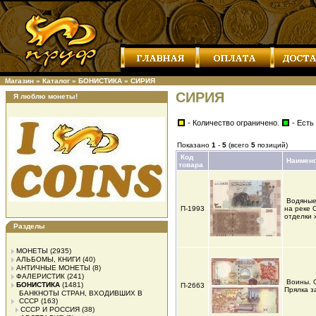
Магазин
»
Каталог
»
БОНИСТИКА
»
СИРИЯ
СИРИЯ
Я люблю монеты!
- Количество ограничено.
- Есть
Показано
1
-
5
(всего
5
позиций)
Код
Наимен
товара
Водяные
П-1993
на реке 
отделки 
Разделы
МОНЕТЫ
(2935)
АЛЬБОМЫ, КНИГИ
(40)
АНТИЧНЫЕ МОНЕТЫ
(8)
ФАЛЕРИСТИК
(241)
Воины. 
БОНИСТИКА
(1481)
П-2663
Прялка з
БАНКНОТЫ СТРАН, ВХОДИВШИХ В
СССР
(163)
СССР И РОССИЯ
(38)