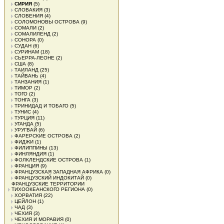
СИРИЯ
(5)
СЛОВАКИЯ
(3)
СЛОВЕНИЯ
(4)
СОЛОМОНОВЫ ОСТРОВА
(9)
СОМАЛИ
(2)
СОМАЛИЛЕНД
(2)
СОНОРА
(0)
СУДАН
(6)
СУРИНАМ
(18)
СЬЕРРА-ЛЕОНЕ
(2)
США
(8)
ТАИЛАНД
(25)
ТАЙВАНЬ
(4)
ТАНЗАНИЯ
(1)
ТИМОР
(2)
ТОГО
(2)
ТОНГА
(3)
ТРИНИДАД И ТОБАГО
(5)
ТУНИС
(4)
ТУРЦИЯ
(11)
УГАНДА
(5)
УРУГВАЙ
(6)
ФАРЕРСКИЕ ОСТРОВА
(2)
ФИДЖИ
(1)
ФИЛИППИНЫ
(13)
ФИНЛЯНДИЯ
(1)
ФОЛКЛЕНДСКИЕ ОСТРОВА
(1)
ФРАНЦИЯ
(9)
ФРАНЦУЗСКАЯ ЗАПАДНАЯ АФРИКА
(0)
ФРАНЦУЗСКИЙ ИНДОКИТАЙ
(0)
ФРАНЦУЗСКИЕ ТЕРРИТОРИИ
ТИХООКЕАНСКОГО РЕГИОНА
(0)
ХОРВАТИЯ
(22)
ЦЕЙЛОН
(1)
ЧАД
(3)
ЧЕХИЯ
(3)
ЧЕХИЯ И МОРАВИЯ
(0)