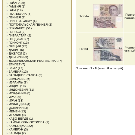
ГАЙАНА
(6)
ГАМБИЯ
(1)
ГАНА
(14)
ГВАТЕМАЛА
(5)
Портр
П-564а
ГВИНЕЯ
(9)
банкно
ГВИНЕЯ-БИСАУ
(4)
ПОРТУГАЛЬСКАЯ ГВИНЕЯ
(2)
ГЕРМАНИЯ
(51)
ГЕРНСИ
(2)
ГИБРАЛТАР
(2)
ГОНДУРАС
(7)
ГОНКОНГ
(13)
ГРЕЦИЯ
(25)
Черноз
П-863
ДАНИЯ
(6)
черны
ДЖЕРСИ
(2)
ДЖИБУТИ
(3)
ДОМИНИКАНСКАЯ РЕСПУБЛИКА
(7)
ЕГИПЕТ
(7)
ЗАИР
(17)
Показано
1
-
8
(всего
8
позиций)
ЗАМБИЯ
(13)
ЗАПАДНОЕ САМОА
(3)
ЗИМБАБВЕ
(5)
ИЗРАИЛЬ
(3)
ИНДИЯ
(10)
ИНДОНЕЗИЯ
(31)
ИОРДАНИЯ
(0)
ИРАК
(9)
ИРАН
(13)
ИСЛАНДИЯ
(4)
ИСПАНИЯ
(3)
ЙЕМЕН
(13)
ИТАЛИЯ
(3)
КАБО-ВЕРДЕ
(1)
КАЙМАНОВЫ ОСТРОВА
(1)
КАМБОДЖА
(22)
КАМЕРУН
(3)
КАНАДА
(2)