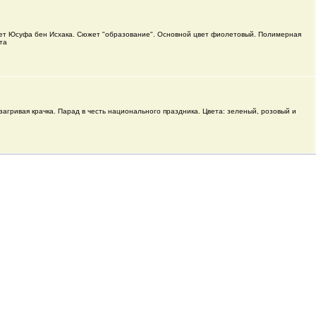
ет Юсуфа бен Исхака. Сюжет "образование". Основной цвет фиолетовый. Полимерная
та
агривая крачка. Парад в честь национального праздника. Цвета: зеленый, розовый и
й