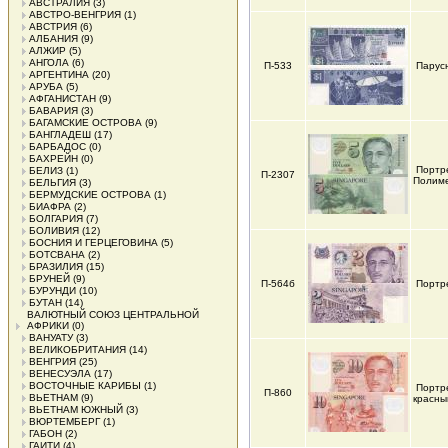
АВСТРАЛИЯ
(3)
АВСТРО-ВЕНГРИЯ
(1)
АВСТРИЯ
(6)
АЛБАНИЯ
(9)
АЛЖИР
(5)
АНГОЛА
(6)
П-533
Парусн
АРГЕНТИНА
(20)
АРУБА
(5)
АФГАНИСТАН
(9)
БАВАРИЯ
(3)
БАГАМСКИЕ ОСТРОВА
(9)
БАНГЛАДЕШ
(17)
БАРБАДОС
(0)
БАХРЕЙН
(0)
Портр
БЕЛИЗ
(1)
П-2307
Полиме
БЕЛЬГИЯ
(3)
БЕРМУДСКИЕ ОСТРОВА
(1)
БИАФРА
(2)
БОЛГАРИЯ
(7)
БОЛИВИЯ
(12)
БОСНИЯ И ГЕРЦЕГОВИНА
(5)
БОТСВАНА
(2)
БРАЗИЛИЯ
(15)
БРУНЕЙ
(9)
П-564б
Портр
БУРУНДИ
(10)
БУТАН
(14)
ВАЛЮТНЫЙ СОЮЗ ЦЕНТРАЛЬНОЙ
АФРИКИ
(0)
ВАНУАТУ
(3)
ВЕЛИКОБРИТАНИЯ
(14)
ВЕНГРИЯ
(25)
ВЕНЕСУЭЛА
(17)
ВОСТОЧНЫЕ КАРИБЫ
(1)
Портре
П-860
ВЬЕТНАМ
(9)
красны
ВЬЕТНАМ ЮЖНЫЙ
(3)
ВЮРТЕМБЕРГ
(1)
ГАБОН
(2)
ГАИТИ
(4)