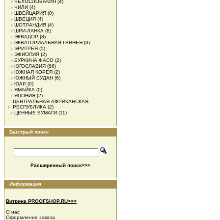
ЧЕХОСЛОВАКИЯ
(4)
ЧИЛИ
(4)
ШВЕЙЦАРИЯ
(0)
ШВЕЦИЯ
(4)
ШОТЛАНДИЯ
(4)
ШРИ-ЛАНКА
(8)
ЭКВАДОР
(8)
ЭКВАТОРИАЛЬНАЯ ГВИНЕЯ
(3)
ЭРИТРЕЯ
(5)
ЭФИОПИЯ
(2)
БУРКИНА ФАСО
(2)
ЮГОСЛАВИЯ
(66)
ЮЖНАЯ КОРЕЯ
(2)
ЮЖНЫЙ СУДАН
(6)
ЮАР
(0)
ЯМАЙКА
(0)
ЯПОНИЯ
(2)
ЦЕНТРАЛЬНАЯ АФРИКАНСКАЯ
РЕСПУБЛИКА
(2)
ЦЕННЫЕ БУМАГИ
(11)
Быстрый поиск
Расширенный поиск>>>
Информация
Витрина PROOFSHOP.RU>>>
О нас
Оформление заказа