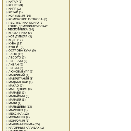
КАТАР
(2)
КЕНИЯ
(9)
КИПР
(1)
КИТАЙ
(5)
КОЛУМБИЯ
(16)
КОМОРСКИЕ ОСТРОВА
(0)
РЕСПУБЛИКА КОНГО
(2)
КОНГО ДЕМОКРАТИЧЕСКАЯ
РЕСПУБЛИКА
(14)
КОСТА-РИКА
(2)
КОТ Д'ИВУАР
(3)
КНДР
(12)
КУБА
(12)
КУВЕЙТ
(2)
ОСТРОВА КУКА
(0)
ЛАОС
(12)
ЛЕСОТО
(6)
ЛИБЕРИЯ
(9)
ЛИВАН
(5)
ЛИВИЯ
(6)
ЛЮКСЕМБУРГ
(2)
МАВРИКИЙ
(1)
МАВРИТАНИЯ
(3)
МАДАГАСКАР
(6)
МАКАО
(6)
МАКЕДОНИЯ
(9)
МАЛАВИ
(5)
МАЛАЙЗИЯ
(5)
МАЛАЙЯ
(1)
МАЛИ
(1)
МАЛЬДИВЫ
(13)
МАРОККО
(3)
МЕКСИКА
(12)
МОЗАМБИК
(9)
МОНГОЛИЯ
(6)
МЬЯНМА(БИРМА)
(25)
НАГОРНЫЙ КАРАБАХ
(1)