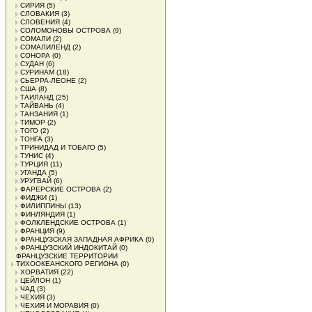
СИРИЯ
(5)
СЛОВАКИЯ
(3)
СЛОВЕНИЯ
(4)
СОЛОМОНОВЫ ОСТРОВА
(9)
СОМАЛИ
(2)
СОМАЛИЛЕНД
(2)
СОНОРА
(0)
СУДАН
(6)
СУРИНАМ
(18)
СЬЕРРА-ЛЕОНЕ
(2)
США
(8)
ТАИЛАНД
(25)
ТАЙВАНЬ
(4)
ТАНЗАНИЯ
(1)
ТИМОР
(2)
ТОГО
(2)
ТОНГА
(3)
ТРИНИДАД И ТОБАГО
(5)
ТУНИС
(4)
ТУРЦИЯ
(11)
УГАНДА
(5)
УРУГВАЙ
(6)
ФАРЕРСКИЕ ОСТРОВА
(2)
ФИДЖИ
(1)
ФИЛИППИНЫ
(13)
ФИНЛЯНДИЯ
(1)
ФОЛКЛЕНДСКИЕ ОСТРОВА
(1)
ФРАНЦИЯ
(9)
ФРАНЦУЗСКАЯ ЗАПАДНАЯ АФРИКА
(0)
ФРАНЦУЗСКИЙ ИНДОКИТАЙ
(0)
ФРАНЦУЗСКИЕ ТЕРРИТОРИИ
ТИХООКЕАНСКОГО РЕГИОНА
(0)
ХОРВАТИЯ
(22)
ЦЕЙЛОН
(1)
ЧАД
(3)
ЧЕХИЯ
(3)
ЧЕХИЯ И МОРАВИЯ
(0)