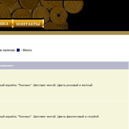
 в наличии.
- Много.
нование+
ый корабль "Тонгканг". Шествие чингэй. Цвета розовый и желтый
ый корабль "Тонгканг". Шествие чингэй. Цвета фиолетовый и голубой