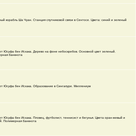
ый корабль Ша Чуан. Станция спутниковой связи в Сентосе. Цвета: синий и зеленый
ет Юсуфа бен Исхака. Дерево на фоне небоскребов. Основной цвет зеленый.
рная банкнота
ет Юсуфа бен Исхака. Образование в Сингапуре. Миллениум
т Юсуфа бен Исхака. Пловец, футболист, теннисист и бегунья. Цвета оран-жевый и
й. Полимерная банкнота