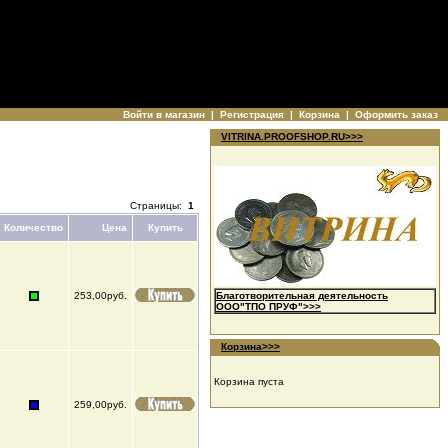
Войти в магазин
|
Регистрация
|
Корзина
|
Оформить заказ
VITRINA.PROOFSHOP.RU>>>
Страницы:
1
Количество
Цена
Купить
253,00руб.
Благотворительная деятельность
ООО"ТПО ПРУФ">>>
Корзина>>>
Корзина пуста
259,00руб.