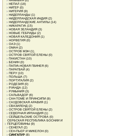
НАМИБИЯ
(0)
НЕПАЛ
(18)
НИГЕР
(0)
НИГЕРИЯ
(9)
НИДЕРЛАНДЫ
(1)
НИДЕРЛАНДСКАЯ ИНДИЯ
(2)
НИДЕРЛАНДСКИЕ АНТИЛЫ
(14)
НИКАРАГУА
(15)
НОВАЯ ЗЕЛАНДИЯ
(3)
НОВЫЕ ГЕБРИДЫ
(2)
НОВАЯ КАЛЕДОНИЯ
(1)
НОРВЕГИЯ
(0)
ОАЭ
(1)
ОМАН
(2)
ОСТРОВ МЭН
(1)
ОСТРОВ СВЯТОЙ ЕЛЕНЫ
(0)
ПАКИСТАН
(10)
БЕНИН
(0)
ПАПУА-НОВАЯ ГВИНЕЯ
(6)
ПАРАГВАЙ
(4)
ПЕРУ
(10)
ПОЛЬША
(7)
ПОРТУГАЛИЯ
(2)
РОДЕЗИЯ
(0)
РУАНДА
(12)
РУМЫНИЯ
(3)
САЛЬВАДОР
(6)
САН-ТОМЕ И ПРИНСИПИ
(9)
САУДОВСКАЯ АРАВИЯ
(1)
СВАЗИЛЕНД
(2)
ОСТРОВ СВЯТОЙ ЕЛЕНЫ
(2)
СЕВЕРНАЯ ИРЛАНДИЯ
(1)
СЕЙШЕЛЬСКИЕ ОСТРОВА
(0)
СЕРБСКАЯ РЕСПУБЛИКА БОСНИИ И
ГЕРЦЕГОВИНЫ
(9)
СЕНЕГАЛ
(2)
СЕН-ПЬЕР И МИКЕЛОН
(0)
СИНГАПУР
(8)