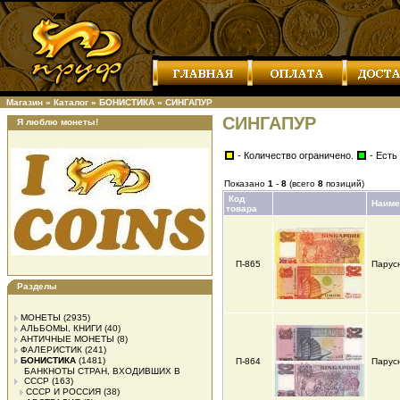
Магазин
»
Каталог
»
БОНИСТИКА
»
СИНГАПУР
СИНГАПУР
Я люблю монеты!
- Количество ограничено.
- Есть
Показано
1
-
8
(всего
8
позиций)
Код
Наиме
товара
П-865
Парусн
Разделы
МОНЕТЫ
(2935)
АЛЬБОМЫ, КНИГИ
(40)
АНТИЧНЫЕ МОНЕТЫ
(8)
ФАЛЕРИСТИК
(241)
БОНИСТИКА
(1481)
П-864
Парусн
БАНКНОТЫ СТРАН, ВХОДИВШИХ В
СССР
(163)
СССР И РОССИЯ
(38)