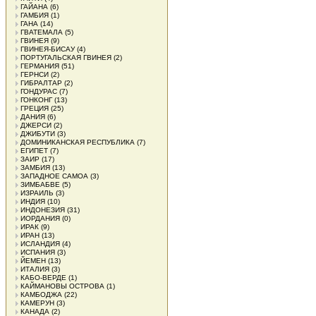
ГАЙАНА
(6)
ГАМБИЯ
(1)
ГАНА
(14)
ГВАТЕМАЛА
(5)
ГВИНЕЯ
(9)
ГВИНЕЯ-БИСАУ
(4)
ПОРТУГАЛЬСКАЯ ГВИНЕЯ
(2)
ГЕРМАНИЯ
(51)
ГЕРНСИ
(2)
ГИБРАЛТАР
(2)
ГОНДУРАС
(7)
ГОНКОНГ
(13)
ГРЕЦИЯ
(25)
ДАНИЯ
(6)
ДЖЕРСИ
(2)
ДЖИБУТИ
(3)
ДОМИНИКАНСКАЯ РЕСПУБЛИКА
(7)
ЕГИПЕТ
(7)
ЗАИР
(17)
ЗАМБИЯ
(13)
ЗАПАДНОЕ САМОА
(3)
ЗИМБАБВЕ
(5)
ИЗРАИЛЬ
(3)
ИНДИЯ
(10)
ИНДОНЕЗИЯ
(31)
ИОРДАНИЯ
(0)
ИРАК
(9)
ИРАН
(13)
ИСЛАНДИЯ
(4)
ИСПАНИЯ
(3)
ЙЕМЕН
(13)
ИТАЛИЯ
(3)
КАБО-ВЕРДЕ
(1)
КАЙМАНОВЫ ОСТРОВА
(1)
КАМБОДЖА
(22)
КАМЕРУН
(3)
КАНАДА
(2)