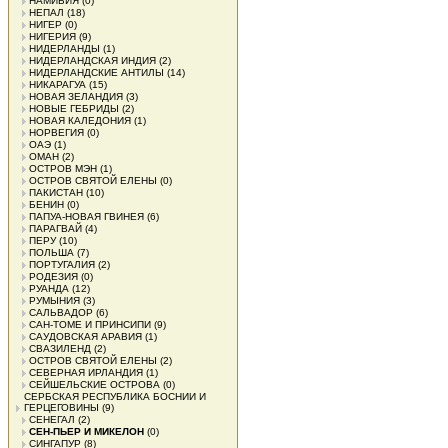
НАМИБИЯ
(0)
НЕПАЛ
(18)
НИГЕР
(0)
НИГЕРИЯ
(9)
НИДЕРЛАНДЫ
(1)
НИДЕРЛАНДСКАЯ ИНДИЯ
(2)
НИДЕРЛАНДСКИЕ АНТИЛЫ
(14)
НИКАРАГУА
(15)
НОВАЯ ЗЕЛАНДИЯ
(3)
НОВЫЕ ГЕБРИДЫ
(2)
НОВАЯ КАЛЕДОНИЯ
(1)
НОРВЕГИЯ
(0)
ОАЭ
(1)
ОМАН
(2)
ОСТРОВ МЭН
(1)
ОСТРОВ СВЯТОЙ ЕЛЕНЫ
(0)
ПАКИСТАН
(10)
БЕНИН
(0)
ПАПУА-НОВАЯ ГВИНЕЯ
(6)
ПАРАГВАЙ
(4)
ПЕРУ
(10)
ПОЛЬША
(7)
ПОРТУГАЛИЯ
(2)
РОДЕЗИЯ
(0)
РУАНДА
(12)
РУМЫНИЯ
(3)
САЛЬВАДОР
(6)
САН-ТОМЕ И ПРИНСИПИ
(9)
САУДОВСКАЯ АРАВИЯ
(1)
СВАЗИЛЕНД
(2)
ОСТРОВ СВЯТОЙ ЕЛЕНЫ
(2)
СЕВЕРНАЯ ИРЛАНДИЯ
(1)
СЕЙШЕЛЬСКИЕ ОСТРОВА
(0)
СЕРБСКАЯ РЕСПУБЛИКА БОСНИИ И
ГЕРЦЕГОВИНЫ
(9)
СЕНЕГАЛ
(2)
СЕН-ПЬЕР И МИКЕЛОН
(0)
СИНГАПУР
(8)