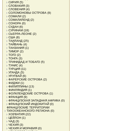
СИРИЯ
(5)
СЛОВАКИЯ
(3)
СЛОВЕНИЯ
(4)
СОЛОМОНОВЫ ОСТРОВА
(9)
СОМАЛИ
(2)
СОМАЛИЛЕНД
(2)
СОНОРА
(0)
СУДАН
(6)
СУРИНАМ
(18)
СЬЕРРА-ЛЕОНЕ
(2)
США
(8)
ТАИЛАНД
(25)
ТАЙВАНЬ
(4)
ТАНЗАНИЯ
(1)
ТИМОР
(2)
ТОГО
(2)
ТОНГА
(3)
ТРИНИДАД И ТОБАГО
(5)
ТУНИС
(4)
ТУРЦИЯ
(11)
УГАНДА
(5)
УРУГВАЙ
(6)
ФАРЕРСКИЕ ОСТРОВА
(2)
ФИДЖИ
(1)
ФИЛИППИНЫ
(13)
ФИНЛЯНДИЯ
(1)
ФОЛКЛЕНДСКИЕ ОСТРОВА
(1)
ФРАНЦИЯ
(9)
ФРАНЦУЗСКАЯ ЗАПАДНАЯ АФРИКА
(0)
ФРАНЦУЗСКИЙ ИНДОКИТАЙ
(0)
ФРАНЦУЗСКИЕ ТЕРРИТОРИИ
ТИХООКЕАНСКОГО РЕГИОНА
(0)
ХОРВАТИЯ
(22)
ЦЕЙЛОН
(1)
ЧАД
(3)
ЧЕХИЯ
(3)
ЧЕХИЯ И МОРАВИЯ
(0)