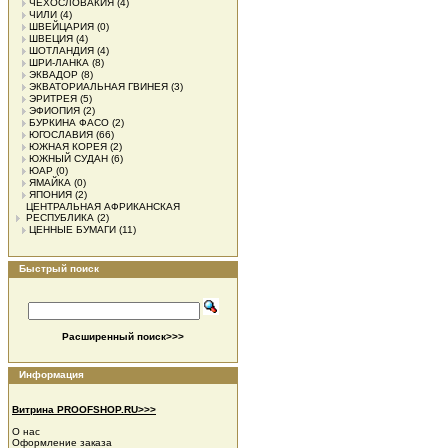
ЧЕХОСЛОВАКИЯ
(4)
ЧИЛИ
(4)
ШВЕЙЦАРИЯ
(0)
ШВЕЦИЯ
(4)
ШОТЛАНДИЯ
(4)
ШРИ-ЛАНКА
(8)
ЭКВАДОР
(8)
ЭКВАТОРИАЛЬНАЯ ГВИНЕЯ
(3)
ЭРИТРЕЯ
(5)
ЭФИОПИЯ
(2)
БУРКИНА ФАСО
(2)
ЮГОСЛАВИЯ
(66)
ЮЖНАЯ КОРЕЯ
(2)
ЮЖНЫЙ СУДАН
(6)
ЮАР
(0)
ЯМАЙКА
(0)
ЯПОНИЯ
(2)
ЦЕНТРАЛЬНАЯ АФРИКАНСКАЯ
РЕСПУБЛИКА
(2)
ЦЕННЫЕ БУМАГИ
(11)
Быстрый поиск
Расширенный поиск>>>
Информация
Витрина PROOFSHOP.RU>>>
О нас
Оформление заказа