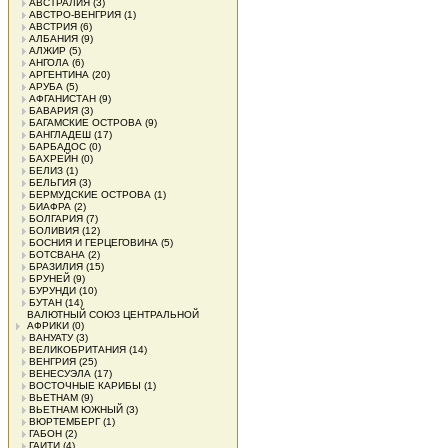
АВСТРАЛИЯ
(3)
АВСТРО-ВЕНГРИЯ
(1)
АВСТРИЯ
(6)
АЛБАНИЯ
(9)
АЛЖИР
(5)
АНГОЛА
(6)
АРГЕНТИНА
(20)
АРУБА
(5)
АФГАНИСТАН
(9)
БАВАРИЯ
(3)
БАГАМСКИЕ ОСТРОВА
(9)
БАНГЛАДЕШ
(17)
БАРБАДОС
(0)
БАХРЕЙН
(0)
БЕЛИЗ
(1)
БЕЛЬГИЯ
(3)
БЕРМУДСКИЕ ОСТРОВА
(1)
БИАФРА
(2)
БОЛГАРИЯ
(7)
БОЛИВИЯ
(12)
БОСНИЯ И ГЕРЦЕГОВИНА
(5)
БОТСВАНА
(2)
БРАЗИЛИЯ
(15)
БРУНЕЙ
(9)
БУРУНДИ
(10)
БУТАН
(14)
ВАЛЮТНЫЙ СОЮЗ ЦЕНТРАЛЬНОЙ
АФРИКИ
(0)
ВАНУАТУ
(3)
ВЕЛИКОБРИТАНИЯ
(14)
ВЕНГРИЯ
(25)
ВЕНЕСУЭЛА
(17)
ВОСТОЧНЫЕ КАРИБЫ
(1)
ВЬЕТНАМ
(9)
ВЬЕТНАМ ЮЖНЫЙ
(3)
ВЮРТЕМБЕРГ
(1)
ГАБОН
(2)
ГАИТИ
(4)