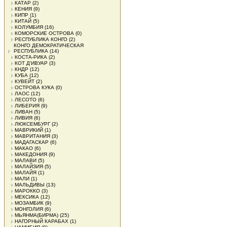
КАТАР
(2)
КЕНИЯ
(9)
КИПР
(1)
КИТАЙ
(5)
КОЛУМБИЯ
(16)
КОМОРСКИЕ ОСТРОВА
(0)
РЕСПУБЛИКА КОНГО
(2)
КОНГО ДЕМОКРАТИЧЕСКАЯ
РЕСПУБЛИКА
(14)
КОСТА-РИКА
(2)
КОТ Д'ИВУАР
(3)
КНДР
(12)
КУБА
(12)
КУВЕЙТ
(2)
ОСТРОВА КУКА
(0)
ЛАОС
(12)
ЛЕСОТО
(6)
ЛИБЕРИЯ
(9)
ЛИВАН
(5)
ЛИВИЯ
(6)
ЛЮКСЕМБУРГ
(2)
МАВРИКИЙ
(1)
МАВРИТАНИЯ
(3)
МАДАГАСКАР
(6)
МАКАО
(6)
МАКЕДОНИЯ
(9)
МАЛАВИ
(5)
МАЛАЙЗИЯ
(5)
МАЛАЙЯ
(1)
МАЛИ
(1)
МАЛЬДИВЫ
(13)
МАРОККО
(3)
МЕКСИКА
(12)
МОЗАМБИК
(9)
МОНГОЛИЯ
(6)
МЬЯНМА(БИРМА)
(25)
НАГОРНЫЙ КАРАБАХ
(1)