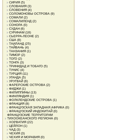
СИРИЯ
(5)
СЛОВАКИЯ
(3)
СЛОВЕНИЯ
(4)
СОЛОМОНОВЫ ОСТРОВА
(9)
СОМАЛИ
(2)
СОМАЛИЛЕНД
(2)
СОНОРА
(0)
СУДАН
(6)
СУРИНАМ
(18)
СЬЕРРА-ЛЕОНЕ
(2)
США
(8)
ТАИЛАНД
(25)
ТАЙВАНЬ
(4)
ТАНЗАНИЯ
(1)
ТИМОР
(2)
ТОГО
(2)
ТОНГА
(3)
ТРИНИДАД И ТОБАГО
(5)
ТУНИС
(4)
ТУРЦИЯ
(11)
УГАНДА
(5)
УРУГВАЙ
(6)
ФАРЕРСКИЕ ОСТРОВА
(2)
ФИДЖИ
(1)
ФИЛИППИНЫ
(13)
ФИНЛЯНДИЯ
(1)
ФОЛКЛЕНДСКИЕ ОСТРОВА
(1)
ФРАНЦИЯ
(9)
ФРАНЦУЗСКАЯ ЗАПАДНАЯ АФРИКА
(0)
ФРАНЦУЗСКИЙ ИНДОКИТАЙ
(0)
ФРАНЦУЗСКИЕ ТЕРРИТОРИИ
ТИХООКЕАНСКОГО РЕГИОНА
(0)
ХОРВАТИЯ
(22)
ЦЕЙЛОН
(1)
ЧАД
(3)
ЧЕХИЯ
(3)
ЧЕХИЯ И МОРАВИЯ
(0)