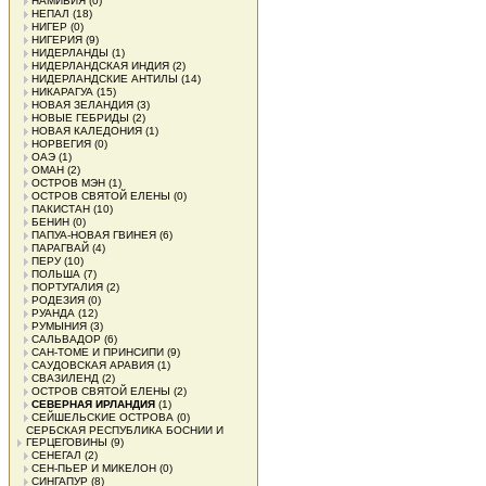
НАМИБИЯ
(0)
НЕПАЛ
(18)
НИГЕР
(0)
НИГЕРИЯ
(9)
НИДЕРЛАНДЫ
(1)
НИДЕРЛАНДСКАЯ ИНДИЯ
(2)
НИДЕРЛАНДСКИЕ АНТИЛЫ
(14)
НИКАРАГУА
(15)
НОВАЯ ЗЕЛАНДИЯ
(3)
НОВЫЕ ГЕБРИДЫ
(2)
НОВАЯ КАЛЕДОНИЯ
(1)
НОРВЕГИЯ
(0)
ОАЭ
(1)
ОМАН
(2)
ОСТРОВ МЭН
(1)
ОСТРОВ СВЯТОЙ ЕЛЕНЫ
(0)
ПАКИСТАН
(10)
БЕНИН
(0)
ПАПУА-НОВАЯ ГВИНЕЯ
(6)
ПАРАГВАЙ
(4)
ПЕРУ
(10)
ПОЛЬША
(7)
ПОРТУГАЛИЯ
(2)
РОДЕЗИЯ
(0)
РУАНДА
(12)
РУМЫНИЯ
(3)
САЛЬВАДОР
(6)
САН-ТОМЕ И ПРИНСИПИ
(9)
САУДОВСКАЯ АРАВИЯ
(1)
СВАЗИЛЕНД
(2)
ОСТРОВ СВЯТОЙ ЕЛЕНЫ
(2)
СЕВЕРНАЯ ИРЛАНДИЯ
(1)
СЕЙШЕЛЬСКИЕ ОСТРОВА
(0)
СЕРБСКАЯ РЕСПУБЛИКА БОСНИИ И
ГЕРЦЕГОВИНЫ
(9)
СЕНЕГАЛ
(2)
СЕН-ПЬЕР И МИКЕЛОН
(0)
СИНГАПУР
(8)