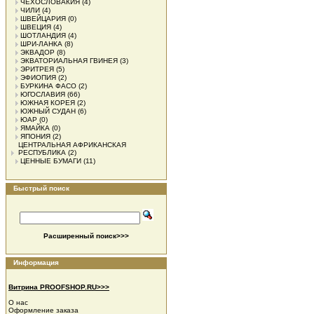
ЧЕХОСЛОВАКИЯ
(4)
ЧИЛИ
(4)
ШВЕЙЦАРИЯ
(0)
ШВЕЦИЯ
(4)
ШОТЛАНДИЯ
(4)
ШРИ-ЛАНКА
(8)
ЭКВАДОР
(8)
ЭКВАТОРИАЛЬНАЯ ГВИНЕЯ
(3)
ЭРИТРЕЯ
(5)
ЭФИОПИЯ
(2)
БУРКИНА ФАСО
(2)
ЮГОСЛАВИЯ
(66)
ЮЖНАЯ КОРЕЯ
(2)
ЮЖНЫЙ СУДАН
(6)
ЮАР
(0)
ЯМАЙКА
(0)
ЯПОНИЯ
(2)
ЦЕНТРАЛЬНАЯ АФРИКАНСКАЯ
РЕСПУБЛИКА
(2)
ЦЕННЫЕ БУМАГИ
(11)
Быстрый поиск
Расширенный поиск>>>
Информация
Витрина PROOFSHOP.RU>>>
О нас
Оформление заказа