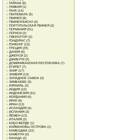
ГАЙАНА
(6)
ГАМБИЯ
(1)
ГАНА
(14)
ГВАТЕМАЛА
(5)
ГВИНЕЯ
(9)
ГВИНЕЯ-БИСАУ
(4)
ПОРТУГАЛЬСКАЯ ГВИНЕЯ
(2)
ГЕРМАНИЯ
(51)
ГЕРНСИ
(2)
ГИБРАЛТАР
(2)
ГОНДУРАС
(7)
ГОНКОНГ
(13)
ГРЕЦИЯ
(25)
ДАНИЯ
(6)
ДЖЕРСИ
(2)
ДЖИБУТИ
(3)
ДОМИНИКАНСКАЯ РЕСПУБЛИКА
(7)
ЕГИПЕТ
(7)
ЗАИР
(17)
ЗАМБИЯ
(13)
ЗАПАДНОЕ САМОА
(3)
ЗИМБАБВЕ
(5)
ИЗРАИЛЬ
(3)
ИНДИЯ
(10)
ИНДОНЕЗИЯ
(31)
ИОРДАНИЯ
(0)
ИРАК
(9)
ИРАН
(13)
ИСЛАНДИЯ
(4)
ИСПАНИЯ
(3)
ЙЕМЕН
(13)
ИТАЛИЯ
(3)
КАБО-ВЕРДЕ
(1)
КАЙМАНОВЫ ОСТРОВА
(1)
КАМБОДЖА
(22)
КАМЕРУН
(3)
КАНАДА
(2)