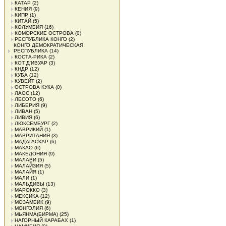
КАТАР
(2)
КЕНИЯ
(9)
КИПР
(1)
КИТАЙ
(5)
КОЛУМБИЯ
(16)
КОМОРСКИЕ ОСТРОВА
(0)
РЕСПУБЛИКА КОНГО
(2)
КОНГО ДЕМОКРАТИЧЕСКАЯ
РЕСПУБЛИКА
(14)
КОСТА-РИКА
(2)
КОТ Д'ИВУАР
(3)
КНДР
(12)
КУБА
(12)
КУВЕЙТ
(2)
ОСТРОВА КУКА
(0)
ЛАОС
(12)
ЛЕСОТО
(6)
ЛИБЕРИЯ
(9)
ЛИВАН
(5)
ЛИВИЯ
(6)
ЛЮКСЕМБУРГ
(2)
МАВРИКИЙ
(1)
МАВРИТАНИЯ
(3)
МАДАГАСКАР
(6)
МАКАО
(6)
МАКЕДОНИЯ
(9)
МАЛАВИ
(5)
МАЛАЙЗИЯ
(5)
МАЛАЙЯ
(1)
МАЛИ
(1)
МАЛЬДИВЫ
(13)
МАРОККО
(3)
МЕКСИКА
(12)
МОЗАМБИК
(9)
МОНГОЛИЯ
(6)
МЬЯНМА(БИРМА)
(25)
НАГОРНЫЙ КАРАБАХ
(1)