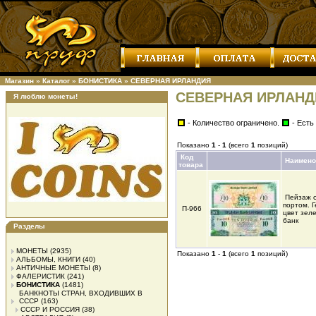
Магазин
»
Каталог
»
БОНИСТИКА
»
СЕВЕРНАЯ ИРЛАНДИЯ
СЕВЕРНАЯ ИРЛАНД
Я люблю монеты!
- Количество ограничено.
- Есть
Показано
1
-
1
(всего
1
позиций)
Код
Наимено
товара
Пейзаж с
портом. 
П-966
цвет зел
банк
Разделы
МОНЕТЫ
(2935)
Показано
1
-
1
(всего
1
позиций)
АЛЬБОМЫ, КНИГИ
(40)
АНТИЧНЫЕ МОНЕТЫ
(8)
ФАЛЕРИСТИК
(241)
БОНИСТИКА
(1481)
БАНКНОТЫ СТРАН, ВХОДИВШИХ В
СССР
(163)
СССР И РОССИЯ
(38)