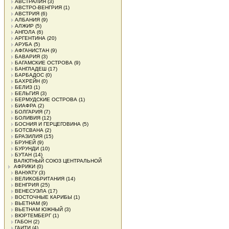
АВСТРАЛИЯ
(3)
АВСТРО-ВЕНГРИЯ
(1)
АВСТРИЯ
(6)
АЛБАНИЯ
(9)
АЛЖИР
(5)
АНГОЛА
(6)
АРГЕНТИНА
(20)
АРУБА
(5)
АФГАНИСТАН
(9)
БАВАРИЯ
(3)
БАГАМСКИЕ ОСТРОВА
(9)
БАНГЛАДЕШ
(17)
БАРБАДОС
(0)
БАХРЕЙН
(0)
БЕЛИЗ
(1)
БЕЛЬГИЯ
(3)
БЕРМУДСКИЕ ОСТРОВА
(1)
БИАФРА
(2)
БОЛГАРИЯ
(7)
БОЛИВИЯ
(12)
БОСНИЯ И ГЕРЦЕГОВИНА
(5)
БОТСВАНА
(2)
БРАЗИЛИЯ
(15)
БРУНЕЙ
(9)
БУРУНДИ
(10)
БУТАН
(14)
ВАЛЮТНЫЙ СОЮЗ ЦЕНТРАЛЬНОЙ
АФРИКИ
(0)
ВАНУАТУ
(3)
ВЕЛИКОБРИТАНИЯ
(14)
ВЕНГРИЯ
(25)
ВЕНЕСУЭЛА
(17)
ВОСТОЧНЫЕ КАРИБЫ
(1)
ВЬЕТНАМ
(9)
ВЬЕТНАМ ЮЖНЫЙ
(3)
ВЮРТЕМБЕРГ
(1)
ГАБОН
(2)
ГАИТИ
(4)