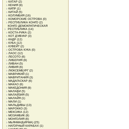
КАТАР
(2)
КЕНИЯ
(9)
КИПР
(1)
КИТАЙ
(5)
КОЛУМБИЯ
(16)
КОМОРСКИЕ ОСТРОВА
(0)
РЕСПУБЛИКА КОНГО
(2)
КОНГО ДЕМОКРАТИЧЕСКАЯ
РЕСПУБЛИКА
(14)
КОСТА-РИКА
(2)
КОТ Д'ИВУАР
(3)
КНДР
(12)
КУБА
(12)
КУВЕЙТ
(2)
ОСТРОВА КУКА
(0)
ЛАОС
(12)
ЛЕСОТО
(6)
ЛИБЕРИЯ
(9)
ЛИВАН
(5)
ЛИВИЯ
(6)
ЛЮКСЕМБУРГ
(2)
МАВРИКИЙ
(1)
МАВРИТАНИЯ
(3)
МАДАГАСКАР
(6)
МАКАО
(6)
МАКЕДОНИЯ
(9)
МАЛАВИ
(5)
МАЛАЙЗИЯ
(5)
МАЛАЙЯ
(1)
МАЛИ
(1)
МАЛЬДИВЫ
(13)
МАРОККО
(3)
МЕКСИКА
(12)
МОЗАМБИК
(9)
МОНГОЛИЯ
(6)
МЬЯНМА(БИРМА)
(25)
НАГОРНЫЙ КАРАБАХ
(1)