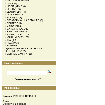
ЧЕХОСЛОВАКИЯ
(4)
ЧИЛИ
(4)
ШВЕЙЦАРИЯ
(0)
ШВЕЦИЯ
(4)
ШОТЛАНДИЯ
(4)
ШРИ-ЛАНКА
(8)
ЭКВАДОР
(8)
ЭКВАТОРИАЛЬНАЯ ГВИНЕЯ
(3)
ЭРИТРЕЯ
(5)
ЭФИОПИЯ
(2)
БУРКИНА ФАСО
(2)
ЮГОСЛАВИЯ
(66)
ЮЖНАЯ КОРЕЯ
(2)
ЮЖНЫЙ СУДАН
(6)
ЮАР
(0)
ЯМАЙКА
(0)
ЯПОНИЯ
(2)
ЦЕНТРАЛЬНАЯ АФРИКАНСКАЯ
РЕСПУБЛИКА
(2)
ЦЕННЫЕ БУМАГИ
(11)
Быстрый поиск
Расширенный поиск>>>
Информация
Витрина PROOFSHOP.RU>>>
О нас
Оформление заказа