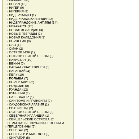
НАМИБИЯ
(0)
НЕПАЛ
(18)
НИГЕР
(0)
НИГЕРИЯ
(9)
НИДЕРЛАНДЫ
(1)
НИДЕРЛАНДСКАЯ ИНДИЯ
(2)
НИДЕРЛАНДСКИЕ АНТИЛЫ
(14)
НИКАРАГУА
(15)
НОВАЯ ЗЕЛАНДИЯ
(3)
НОВЫЕ ГЕБРИДЫ
(2)
НОВАЯ КАЛЕДОНИЯ
(1)
НОРВЕГИЯ
(0)
ОАЭ
(1)
ОМАН
(2)
ОСТРОВ МЭН
(1)
ОСТРОВ СВЯТОЙ ЕЛЕНЫ
(0)
ПАКИСТАН
(10)
БЕНИН
(0)
ПАПУА-НОВАЯ ГВИНЕЯ
(6)
ПАРАГВАЙ
(4)
ПЕРУ
(10)
ПОЛЬША
(7)
ПОРТУГАЛИЯ
(2)
РОДЕЗИЯ
(0)
РУАНДА
(12)
РУМЫНИЯ
(3)
САЛЬВАДОР
(6)
САН-ТОМЕ И ПРИНСИПИ
(9)
САУДОВСКАЯ АРАВИЯ
(1)
СВАЗИЛЕНД
(2)
ОСТРОВ СВЯТОЙ ЕЛЕНЫ
(2)
СЕВЕРНАЯ ИРЛАНДИЯ
(1)
СЕЙШЕЛЬСКИЕ ОСТРОВА
(0)
СЕРБСКАЯ РЕСПУБЛИКА БОСНИИ И
ГЕРЦЕГОВИНЫ
(9)
СЕНЕГАЛ
(2)
СЕН-ПЬЕР И МИКЕЛОН
(0)
СИНГАПУР
(8)