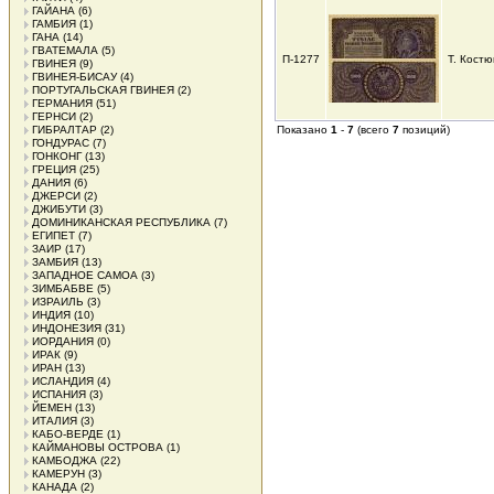
ГАЙАНА
(6)
ГАМБИЯ
(1)
ГАНА
(14)
ГВАТЕМАЛА
(5)
П-1277
Т. Костю
ГВИНЕЯ
(9)
ГВИНЕЯ-БИСАУ
(4)
ПОРТУГАЛЬСКАЯ ГВИНЕЯ
(2)
ГЕРМАНИЯ
(51)
ГЕРНСИ
(2)
ГИБРАЛТАР
(2)
Показано
1
-
7
(всего
7
позиций)
ГОНДУРАС
(7)
ГОНКОНГ
(13)
ГРЕЦИЯ
(25)
ДАНИЯ
(6)
ДЖЕРСИ
(2)
ДЖИБУТИ
(3)
ДОМИНИКАНСКАЯ РЕСПУБЛИКА
(7)
ЕГИПЕТ
(7)
ЗАИР
(17)
ЗАМБИЯ
(13)
ЗАПАДНОЕ САМОА
(3)
ЗИМБАБВЕ
(5)
ИЗРАИЛЬ
(3)
ИНДИЯ
(10)
ИНДОНЕЗИЯ
(31)
ИОРДАНИЯ
(0)
ИРАК
(9)
ИРАН
(13)
ИСЛАНДИЯ
(4)
ИСПАНИЯ
(3)
ЙЕМЕН
(13)
ИТАЛИЯ
(3)
КАБО-ВЕРДЕ
(1)
КАЙМАНОВЫ ОСТРОВА
(1)
КАМБОДЖА
(22)
КАМЕРУН
(3)
КАНАДА
(2)