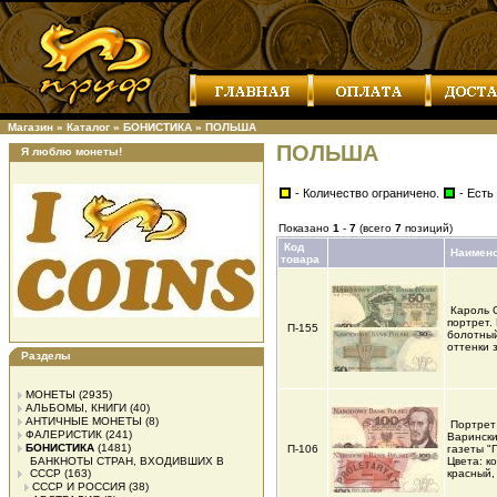
Магазин
»
Каталог
»
БОНИСТИКА
»
ПОЛЬША
ПОЛЬША
Я люблю монеты!
- Количество ограничено.
- Есть
Показано
1
-
7
(всего
7
позиций)
Код
Наимен
товара
Кароль С
портрет.
П-155
болотный
оттенки 
Разделы
МОНЕТЫ
(2935)
АЛЬБОМЫ, КНИГИ
(40)
АНТИЧНЫЕ МОНЕТЫ
(8)
Портрет
ФАЛЕРИСТИК
(241)
Варински
БОНИСТИКА
(1481)
П-106
газеты "
БАНКНОТЫ СТРАН, ВХОДИВШИХ В
Цвета: к
СССР
(163)
красный
СССР И РОССИЯ
(38)