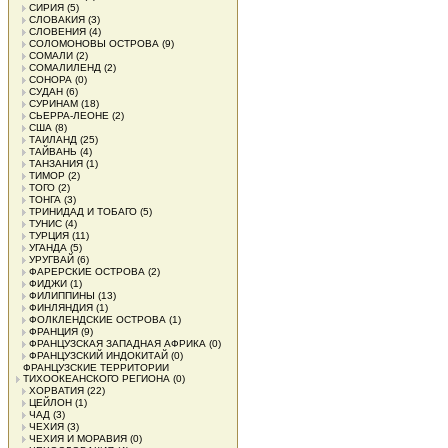
СИРИЯ
(5)
СЛОВАКИЯ
(3)
СЛОВЕНИЯ
(4)
СОЛОМОНОВЫ ОСТРОВА
(9)
СОМАЛИ
(2)
СОМАЛИЛЕНД
(2)
СОНОРА
(0)
СУДАН
(6)
СУРИНАМ
(18)
СЬЕРРА-ЛЕОНЕ
(2)
США
(8)
ТАИЛАНД
(25)
ТАЙВАНЬ
(4)
ТАНЗАНИЯ
(1)
ТИМОР
(2)
ТОГО
(2)
ТОНГА
(3)
ТРИНИДАД И ТОБАГО
(5)
ТУНИС
(4)
ТУРЦИЯ
(11)
УГАНДА
(5)
УРУГВАЙ
(6)
ФАРЕРСКИЕ ОСТРОВА
(2)
ФИДЖИ
(1)
ФИЛИППИНЫ
(13)
ФИНЛЯНДИЯ
(1)
ФОЛКЛЕНДСКИЕ ОСТРОВА
(1)
ФРАНЦИЯ
(9)
ФРАНЦУЗСКАЯ ЗАПАДНАЯ АФРИКА
(0)
ФРАНЦУЗСКИЙ ИНДОКИТАЙ
(0)
ФРАНЦУЗСКИЕ ТЕРРИТОРИИ
ТИХООКЕАНСКОГО РЕГИОНА
(0)
ХОРВАТИЯ
(22)
ЦЕЙЛОН
(1)
ЧАД
(3)
ЧЕХИЯ
(3)
ЧЕХИЯ И МОРАВИЯ
(0)