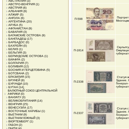
АВСТРАЛИЯ
(3)
АВСТРО-ВЕНГРИЯ
(1)
АВСТРИЯ
(6)
АЛБАНИЯ
(9)
АЛЖИР
(5)
Портрет 
АНГОЛА
(6)
П-598
Многоцв
АРГЕНТИНА
(20)
АРУБА
(5)
АФГАНИСТАН
(9)
БАВАРИЯ
(3)
БАГАМСКИЕ ОСТРОВА
(9)
БАНГЛАДЕШ
(17)
БАРБАДОС
(0)
БАХРЕЙН
(0)
Скульпт
БЕЛИЗ
(1)
П-1814
Оккупаци
БЕЛЬГИЯ
(3)
губернат
БЕРМУДСКИЕ ОСТРОВА
(1)
БИАФРА
(2)
БОЛГАРИЯ
(7)
БОЛИВИЯ
(12)
БОСНИЯ И ГЕРЦЕГОВИНА
(5)
БОТСВАНА
(2)
БРАЗИЛИЯ
(15)
Статуя 
БРУНЕЙ
(9)
Здание. 
П-2338
Генерал-
БУРУНДИ
(10)
губернат
БУТАН
(14)
ВАЛЮТНЫЙ СОЮЗ ЦЕНТРАЛЬНОЙ
АФРИКИ
(0)
ВАНУАТУ
(3)
ВЕЛИКОБРИТАНИЯ
(14)
ВЕНГРИЯ
(25)
ВЕНЕСУЭЛА
(17)
Статуя с
ВОСТОЧНЫЕ КАРИБЫ
(1)
Здание. 
П-2337
ВЬЕТНАМ
(9)
Генерал-
ВЬЕТНАМ ЮЖНЫЙ
(3)
губернат
ВЮРТЕМБЕРГ
(1)
ГАБОН
(2)
ГАИТИ
(4)