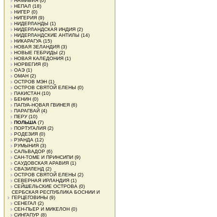
НАМИБИЯ
(0)
НЕПАЛ
(18)
НИГЕР
(0)
НИГЕРИЯ
(9)
НИДЕРЛАНДЫ
(1)
НИДЕРЛАНДСКАЯ ИНДИЯ
(2)
НИДЕРЛАНДСКИЕ АНТИЛЫ
(14)
НИКАРАГУА
(15)
НОВАЯ ЗЕЛАНДИЯ
(3)
НОВЫЕ ГЕБРИДЫ
(2)
НОВАЯ КАЛЕДОНИЯ
(1)
НОРВЕГИЯ
(0)
ОАЭ
(1)
ОМАН
(2)
ОСТРОВ МЭН
(1)
ОСТРОВ СВЯТОЙ ЕЛЕНЫ
(0)
ПАКИСТАН
(10)
БЕНИН
(0)
ПАПУА-НОВАЯ ГВИНЕЯ
(6)
ПАРАГВАЙ
(4)
ПЕРУ
(10)
ПОЛЬША
(7)
ПОРТУГАЛИЯ
(2)
РОДЕЗИЯ
(0)
РУАНДА
(12)
РУМЫНИЯ
(3)
САЛЬВАДОР
(6)
САН-ТОМЕ И ПРИНСИПИ
(9)
САУДОВСКАЯ АРАВИЯ
(1)
СВАЗИЛЕНД
(2)
ОСТРОВ СВЯТОЙ ЕЛЕНЫ
(2)
СЕВЕРНАЯ ИРЛАНДИЯ
(1)
СЕЙШЕЛЬСКИЕ ОСТРОВА
(0)
СЕРБСКАЯ РЕСПУБЛИКА БОСНИИ И
ГЕРЦЕГОВИНЫ
(9)
СЕНЕГАЛ
(2)
СЕН-ПЬЕР И МИКЕЛОН
(0)
СИНГАПУР
(8)