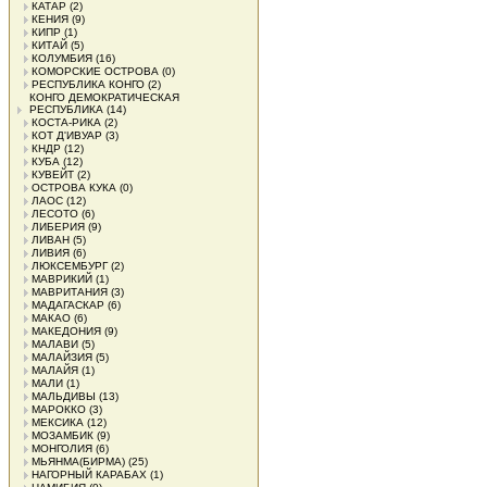
КАТАР
(2)
КЕНИЯ
(9)
КИПР
(1)
КИТАЙ
(5)
КОЛУМБИЯ
(16)
КОМОРСКИЕ ОСТРОВА
(0)
РЕСПУБЛИКА КОНГО
(2)
КОНГО ДЕМОКРАТИЧЕСКАЯ
РЕСПУБЛИКА
(14)
КОСТА-РИКА
(2)
КОТ Д'ИВУАР
(3)
КНДР
(12)
КУБА
(12)
КУВЕЙТ
(2)
ОСТРОВА КУКА
(0)
ЛАОС
(12)
ЛЕСОТО
(6)
ЛИБЕРИЯ
(9)
ЛИВАН
(5)
ЛИВИЯ
(6)
ЛЮКСЕМБУРГ
(2)
МАВРИКИЙ
(1)
МАВРИТАНИЯ
(3)
МАДАГАСКАР
(6)
МАКАО
(6)
МАКЕДОНИЯ
(9)
МАЛАВИ
(5)
МАЛАЙЗИЯ
(5)
МАЛАЙЯ
(1)
МАЛИ
(1)
МАЛЬДИВЫ
(13)
МАРОККО
(3)
МЕКСИКА
(12)
МОЗАМБИК
(9)
МОНГОЛИЯ
(6)
МЬЯНМА(БИРМА)
(25)
НАГОРНЫЙ КАРАБАХ
(1)