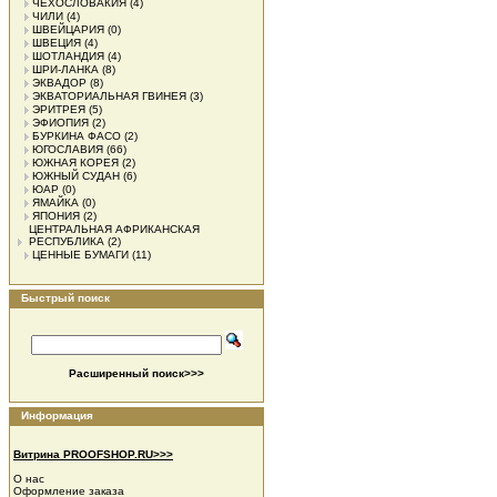
ЧЕХОСЛОВАКИЯ
(4)
ЧИЛИ
(4)
ШВЕЙЦАРИЯ
(0)
ШВЕЦИЯ
(4)
ШОТЛАНДИЯ
(4)
ШРИ-ЛАНКА
(8)
ЭКВАДОР
(8)
ЭКВАТОРИАЛЬНАЯ ГВИНЕЯ
(3)
ЭРИТРЕЯ
(5)
ЭФИОПИЯ
(2)
БУРКИНА ФАСО
(2)
ЮГОСЛАВИЯ
(66)
ЮЖНАЯ КОРЕЯ
(2)
ЮЖНЫЙ СУДАН
(6)
ЮАР
(0)
ЯМАЙКА
(0)
ЯПОНИЯ
(2)
ЦЕНТРАЛЬНАЯ АФРИКАНСКАЯ
РЕСПУБЛИКА
(2)
ЦЕННЫЕ БУМАГИ
(11)
Быстрый поиск
Расширенный поиск>>>
Информация
Витрина PROOFSHOP.RU>>>
О нас
Оформление заказа