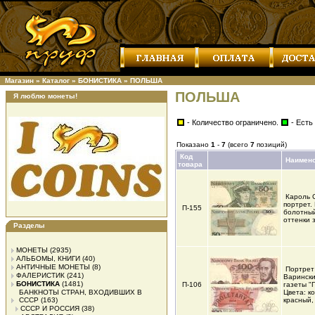
Магазин
»
Каталог
»
БОНИСТИКА
»
ПОЛЬША
ПОЛЬША
Я люблю монеты!
- Количество ограничено.
- Есть
Показано
1
-
7
(всего
7
позиций)
Код
Наимен
товара
Кароль С
портрет.
П-155
болотный
оттенки 
Разделы
МОНЕТЫ
(2935)
АЛЬБОМЫ, КНИГИ
(40)
АНТИЧНЫЕ МОНЕТЫ
(8)
Портрет
ФАЛЕРИСТИК
(241)
Варински
БОНИСТИКА
(1481)
П-106
газеты "
БАНКНОТЫ СТРАН, ВХОДИВШИХ В
Цвета: к
СССР
(163)
красный
СССР И РОССИЯ
(38)