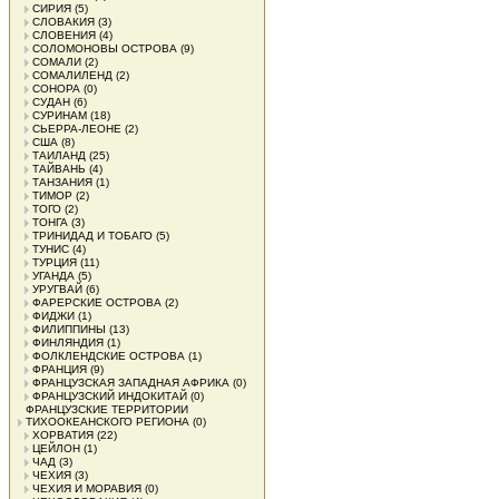
СИРИЯ
(5)
СЛОВАКИЯ
(3)
СЛОВЕНИЯ
(4)
СОЛОМОНОВЫ ОСТРОВА
(9)
СОМАЛИ
(2)
СОМАЛИЛЕНД
(2)
СОНОРА
(0)
СУДАН
(6)
СУРИНАМ
(18)
СЬЕРРА-ЛЕОНЕ
(2)
США
(8)
ТАИЛАНД
(25)
ТАЙВАНЬ
(4)
ТАНЗАНИЯ
(1)
ТИМОР
(2)
ТОГО
(2)
ТОНГА
(3)
ТРИНИДАД И ТОБАГО
(5)
ТУНИС
(4)
ТУРЦИЯ
(11)
УГАНДА
(5)
УРУГВАЙ
(6)
ФАРЕРСКИЕ ОСТРОВА
(2)
ФИДЖИ
(1)
ФИЛИППИНЫ
(13)
ФИНЛЯНДИЯ
(1)
ФОЛКЛЕНДСКИЕ ОСТРОВА
(1)
ФРАНЦИЯ
(9)
ФРАНЦУЗСКАЯ ЗАПАДНАЯ АФРИКА
(0)
ФРАНЦУЗСКИЙ ИНДОКИТАЙ
(0)
ФРАНЦУЗСКИЕ ТЕРРИТОРИИ
ТИХООКЕАНСКОГО РЕГИОНА
(0)
ХОРВАТИЯ
(22)
ЦЕЙЛОН
(1)
ЧАД
(3)
ЧЕХИЯ
(3)
ЧЕХИЯ И МОРАВИЯ
(0)