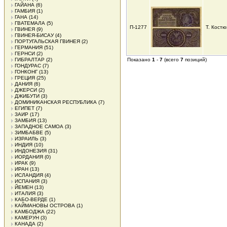
ГАЙАНА
(6)
ГАМБИЯ
(1)
ГАНА
(14)
ГВАТЕМАЛА
(5)
П-1277
Т. Костю
ГВИНЕЯ
(9)
ГВИНЕЯ-БИСАУ
(4)
ПОРТУГАЛЬСКАЯ ГВИНЕЯ
(2)
ГЕРМАНИЯ
(51)
ГЕРНСИ
(2)
ГИБРАЛТАР
(2)
Показано
1
-
7
(всего
7
позиций)
ГОНДУРАС
(7)
ГОНКОНГ
(13)
ГРЕЦИЯ
(25)
ДАНИЯ
(6)
ДЖЕРСИ
(2)
ДЖИБУТИ
(3)
ДОМИНИКАНСКАЯ РЕСПУБЛИКА
(7)
ЕГИПЕТ
(7)
ЗАИР
(17)
ЗАМБИЯ
(13)
ЗАПАДНОЕ САМОА
(3)
ЗИМБАБВЕ
(5)
ИЗРАИЛЬ
(3)
ИНДИЯ
(10)
ИНДОНЕЗИЯ
(31)
ИОРДАНИЯ
(0)
ИРАК
(9)
ИРАН
(13)
ИСЛАНДИЯ
(4)
ИСПАНИЯ
(3)
ЙЕМЕН
(13)
ИТАЛИЯ
(3)
КАБО-ВЕРДЕ
(1)
КАЙМАНОВЫ ОСТРОВА
(1)
КАМБОДЖА
(22)
КАМЕРУН
(3)
КАНАДА
(2)