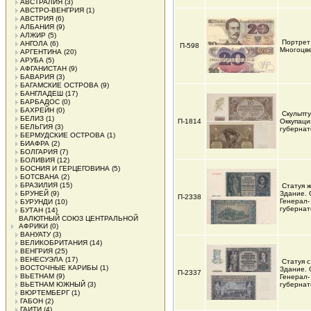
АВСТРАЛИЯ
(3)
АВСТРО-ВЕНГРИЯ
(1)
АВСТРИЯ
(6)
АЛБАНИЯ
(9)
АЛЖИР
(5)
Портрет 
АНГОЛА
(6)
П-598
Многоцв
АРГЕНТИНА
(20)
АРУБА
(5)
АФГАНИСТАН
(9)
БАВАРИЯ
(3)
БАГАМСКИЕ ОСТРОВА
(9)
БАНГЛАДЕШ
(17)
БАРБАДОС
(0)
БАХРЕЙН
(0)
Скульпт
БЕЛИЗ
(1)
П-1814
Оккупаци
БЕЛЬГИЯ
(3)
губернат
БЕРМУДСКИЕ ОСТРОВА
(1)
БИАФРА
(2)
БОЛГАРИЯ
(7)
БОЛИВИЯ
(12)
БОСНИЯ И ГЕРЦЕГОВИНА
(5)
БОТСВАНА
(2)
БРАЗИЛИЯ
(15)
Статуя 
БРУНЕЙ
(9)
Здание. 
П-2338
Генерал-
БУРУНДИ
(10)
губернат
БУТАН
(14)
ВАЛЮТНЫЙ СОЮЗ ЦЕНТРАЛЬНОЙ
АФРИКИ
(0)
ВАНУАТУ
(3)
ВЕЛИКОБРИТАНИЯ
(14)
ВЕНГРИЯ
(25)
ВЕНЕСУЭЛА
(17)
Статуя с
ВОСТОЧНЫЕ КАРИБЫ
(1)
Здание. 
П-2337
ВЬЕТНАМ
(9)
Генерал-
ВЬЕТНАМ ЮЖНЫЙ
(3)
губернат
ВЮРТЕМБЕРГ
(1)
ГАБОН
(2)
ГАИТИ
(4)