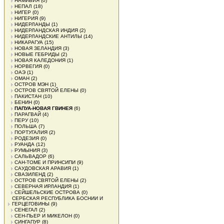
НАМИБИЯ
(0)
НЕПАЛ
(18)
НИГЕР
(0)
НИГЕРИЯ
(9)
НИДЕРЛАНДЫ
(1)
НИДЕРЛАНДСКАЯ ИНДИЯ
(2)
НИДЕРЛАНДСКИЕ АНТИЛЫ
(14)
НИКАРАГУА
(15)
НОВАЯ ЗЕЛАНДИЯ
(3)
НОВЫЕ ГЕБРИДЫ
(2)
НОВАЯ КАЛЕДОНИЯ
(1)
НОРВЕГИЯ
(0)
ОАЭ
(1)
ОМАН
(2)
ОСТРОВ МЭН
(1)
ОСТРОВ СВЯТОЙ ЕЛЕНЫ
(0)
ПАКИСТАН
(10)
БЕНИН
(0)
ПАПУА-НОВАЯ ГВИНЕЯ
(6)
ПАРАГВАЙ
(4)
ПЕРУ
(10)
ПОЛЬША
(7)
ПОРТУГАЛИЯ
(2)
РОДЕЗИЯ
(0)
РУАНДА
(12)
РУМЫНИЯ
(3)
САЛЬВАДОР
(6)
САН-ТОМЕ И ПРИНСИПИ
(9)
САУДОВСКАЯ АРАВИЯ
(1)
СВАЗИЛЕНД
(2)
ОСТРОВ СВЯТОЙ ЕЛЕНЫ
(2)
СЕВЕРНАЯ ИРЛАНДИЯ
(1)
СЕЙШЕЛЬСКИЕ ОСТРОВА
(0)
СЕРБСКАЯ РЕСПУБЛИКА БОСНИИ И
ГЕРЦЕГОВИНЫ
(9)
СЕНЕГАЛ
(2)
СЕН-ПЬЕР И МИКЕЛОН
(0)
СИНГАПУР
(8)