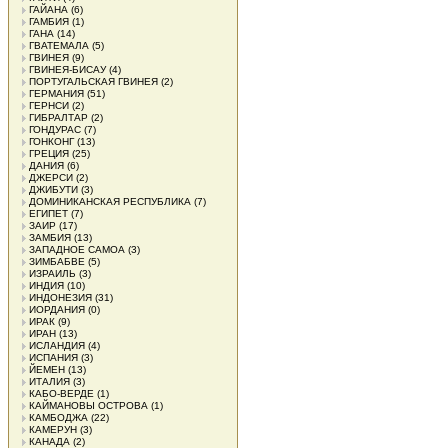
ГАЙАНА
(6)
ГАМБИЯ
(1)
ГАНА
(14)
ГВАТЕМАЛА
(5)
ГВИНЕЯ
(9)
ГВИНЕЯ-БИСАУ
(4)
ПОРТУГАЛЬСКАЯ ГВИНЕЯ
(2)
ГЕРМАНИЯ
(51)
ГЕРНСИ
(2)
ГИБРАЛТАР
(2)
ГОНДУРАС
(7)
ГОНКОНГ
(13)
ГРЕЦИЯ
(25)
ДАНИЯ
(6)
ДЖЕРСИ
(2)
ДЖИБУТИ
(3)
ДОМИНИКАНСКАЯ РЕСПУБЛИКА
(7)
ЕГИПЕТ
(7)
ЗАИР
(17)
ЗАМБИЯ
(13)
ЗАПАДНОЕ САМОА
(3)
ЗИМБАБВЕ
(5)
ИЗРАИЛЬ
(3)
ИНДИЯ
(10)
ИНДОНЕЗИЯ
(31)
ИОРДАНИЯ
(0)
ИРАК
(9)
ИРАН
(13)
ИСЛАНДИЯ
(4)
ИСПАНИЯ
(3)
ЙЕМЕН
(13)
ИТАЛИЯ
(3)
КАБО-ВЕРДЕ
(1)
КАЙМАНОВЫ ОСТРОВА
(1)
КАМБОДЖА
(22)
КАМЕРУН
(3)
КАНАДА
(2)