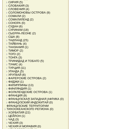
СИРИЯ
(5)
СЛОВАКИЯ
(3)
СЛОВЕНИЯ
(4)
СОЛОМОНОВЫ ОСТРОВА
(9)
СОМАЛИ
(2)
СОМАЛИЛЕНД
(2)
СОНОРА
(0)
СУДАН
(6)
СУРИНАМ
(18)
СЬЕРРА-ЛЕОНЕ
(2)
США
(8)
ТАИЛАНД
(25)
ТАЙВАНЬ
(4)
ТАНЗАНИЯ
(1)
ТИМОР
(2)
ТОГО
(2)
ТОНГА
(3)
ТРИНИДАД И ТОБАГО
(5)
ТУНИС
(4)
ТУРЦИЯ
(11)
УГАНДА
(5)
УРУГВАЙ
(6)
ФАРЕРСКИЕ ОСТРОВА
(2)
ФИДЖИ
(1)
ФИЛИППИНЫ
(13)
ФИНЛЯНДИЯ
(1)
ФОЛКЛЕНДСКИЕ ОСТРОВА
(1)
ФРАНЦИЯ
(9)
ФРАНЦУЗСКАЯ ЗАПАДНАЯ АФРИКА
(0)
ФРАНЦУЗСКИЙ ИНДОКИТАЙ
(0)
ФРАНЦУЗСКИЕ ТЕРРИТОРИИ
ТИХООКЕАНСКОГО РЕГИОНА
(0)
ХОРВАТИЯ
(22)
ЦЕЙЛОН
(1)
ЧАД
(3)
ЧЕХИЯ
(3)
ЧЕХИЯ И МОРАВИЯ
(0)