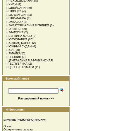
ЧЕХОСЛОВАКИЯ
(4)
ЧИЛИ
(4)
ШВЕЙЦАРИЯ
(0)
ШВЕЦИЯ
(4)
ШОТЛАНДИЯ
(4)
ШРИ-ЛАНКА
(8)
ЭКВАДОР
(8)
ЭКВАТОРИАЛЬНАЯ ГВИНЕЯ
(3)
ЭРИТРЕЯ
(5)
ЭФИОПИЯ
(2)
БУРКИНА ФАСО
(2)
ЮГОСЛАВИЯ
(66)
ЮЖНАЯ КОРЕЯ
(2)
ЮЖНЫЙ СУДАН
(6)
ЮАР
(0)
ЯМАЙКА
(0)
ЯПОНИЯ
(2)
ЦЕНТРАЛЬНАЯ АФРИКАНСКАЯ
РЕСПУБЛИКА
(2)
ЦЕННЫЕ БУМАГИ
(11)
Быстрый поиск
Расширенный поиск>>>
Информация
Витрина PROOFSHOP.RU>>>
О нас
Оформление заказа