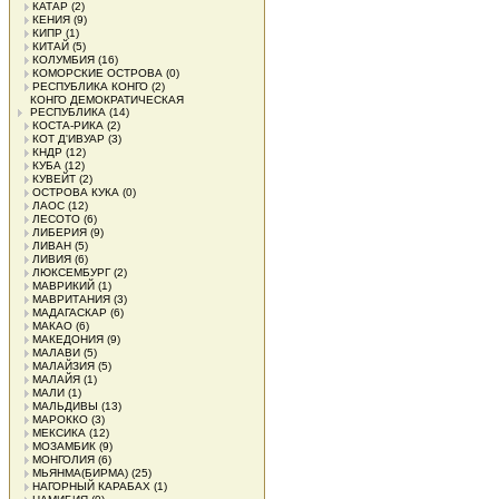
КАТАР
(2)
КЕНИЯ
(9)
КИПР
(1)
КИТАЙ
(5)
КОЛУМБИЯ
(16)
КОМОРСКИЕ ОСТРОВА
(0)
РЕСПУБЛИКА КОНГО
(2)
КОНГО ДЕМОКРАТИЧЕСКАЯ
РЕСПУБЛИКА
(14)
КОСТА-РИКА
(2)
КОТ Д'ИВУАР
(3)
КНДР
(12)
КУБА
(12)
КУВЕЙТ
(2)
ОСТРОВА КУКА
(0)
ЛАОС
(12)
ЛЕСОТО
(6)
ЛИБЕРИЯ
(9)
ЛИВАН
(5)
ЛИВИЯ
(6)
ЛЮКСЕМБУРГ
(2)
МАВРИКИЙ
(1)
МАВРИТАНИЯ
(3)
МАДАГАСКАР
(6)
МАКАО
(6)
МАКЕДОНИЯ
(9)
МАЛАВИ
(5)
МАЛАЙЗИЯ
(5)
МАЛАЙЯ
(1)
МАЛИ
(1)
МАЛЬДИВЫ
(13)
МАРОККО
(3)
МЕКСИКА
(12)
МОЗАМБИК
(9)
МОНГОЛИЯ
(6)
МЬЯНМА(БИРМА)
(25)
НАГОРНЫЙ КАРАБАХ
(1)