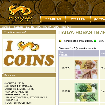
Магазин
»
Каталог
»
БОНИСТИКА
»
ПАПУА-НОВАЯ ГВИНЕЯ
ПАПУА-НОВАЯ ГВИ
Я люблю монеты!
- Количество ограничено.
- Есть
Показано
1
-
6
(всего
6
позиций)
Код
На
товара
П-857в
35 
Разделы
МОНЕТЫ
(2935)
АЛЬБОМЫ, КНИГИ
(40)
АНТИЧНЫЕ МОНЕТЫ
(8)
П-1504
Гер
ФАЛЕРИСТИК
(241)
БОНИСТИКА
(1481)
БАНКНОТЫ СТРАН, ВХОДИВШИХ В
СССР
(163)
СССР И РОССИЯ
(38)