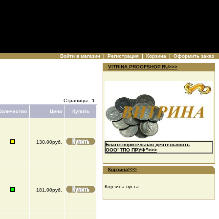
Войти в магазин
|
Регистрация
|
Корзина
|
Оформить заказ
VITRINA.PROOFSHOP.RU>>>
Страницы:
1
Количество
Цена
Купить
130,00руб.
Благотворительная деятельность
ООО"ТПО ПРУФ">>>
Корзина>>>
Корзина пуста
181,00руб.