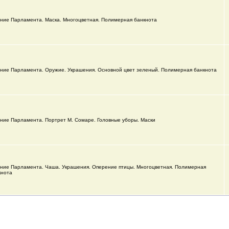
ние Парламента. Маска. Многоцветная. Полимерная банкнота
ние Парламента. Оружие. Украшения. Основной цвет зеленый. Полимерная банкнота
ние Парламента. Портрет М. Сомаре. Головные уборы. Маски
ние Парламента. Чаша. Украшения. Оперение птицы. Многоцветная. Полимерная
кнота