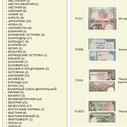
АВСТРАЛИЯ
(3)
АВСТРО-ВЕНГРИЯ
(1)
АВСТРИЯ
(6)
АЛБАНИЯ
(9)
АЛЖИР
(5)
АНГОЛА
(6)
П-117
Истор
АРГЕНТИНА
(20)
АРУБА
(5)
АФГАНИСТАН
(9)
БАВАРИЯ
(3)
БАГАМСКИЕ ОСТРОВА
(9)
БАНГЛАДЕШ
(17)
БАРБАДОС
(0)
БАХРЕЙН
(0)
БЕЛИЗ
(1)
П-889
Колон
БЕЛЬГИЯ
(3)
БЕРМУДСКИЕ ОСТРОВА
(1)
БИАФРА
(2)
БОЛГАРИЯ
(7)
БОЛИВИЯ
(12)
БОСНИЯ И ГЕРЦЕГОВИНА
(5)
БОТСВАНА
(2)
БРАЗИЛИЯ
(15)
БРУНЕЙ
(9)
Портр
П-531
корич
БУРУНДИ
(10)
БУТАН
(14)
ВАЛЮТНЫЙ СОЮЗ ЦЕНТРАЛЬНОЙ
АФРИКИ
(0)
ВАНУАТУ
(3)
ВЕЛИКОБРИТАНИЯ
(14)
ВЕНГРИЯ
(25)
ВЕНЕСУЭЛА
(17)
ВОСТОЧНЫЕ КАРИБЫ
(1)
П-1821
Портр
ВЬЕТНАМ
(9)
ВЬЕТНАМ ЮЖНЫЙ
(3)
ВЮРТЕМБЕРГ
(1)
ГАБОН
(2)
ГАИТИ
(4)