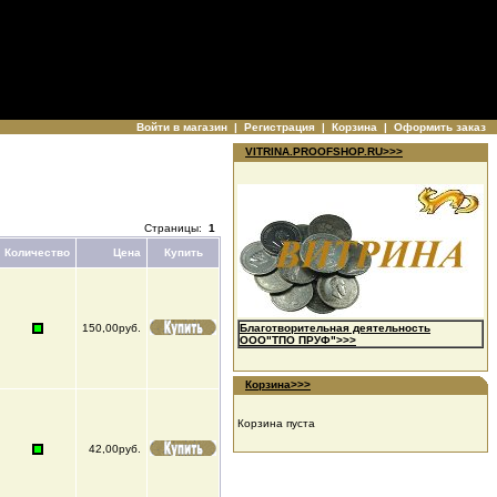
Войти в магазин
|
Регистрация
|
Корзина
|
Оформить заказ
VITRINA.PROOFSHOP.RU>>>
Страницы:
1
Количество
Цена
Купить
150,00руб.
Благотворительная деятельность
ООО"ТПО ПРУФ">>>
Корзина>>>
Корзина пуста
42,00руб.