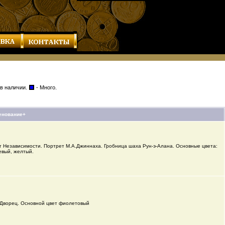
 в наличии.
- Много.
енование+
т Независимости. Портрет М.А.Джиннаха. Гробница шаха Рун-э-Алана. Основные цвета:
евый, желтый.
 Дворец. Основной цвет фиолетовый