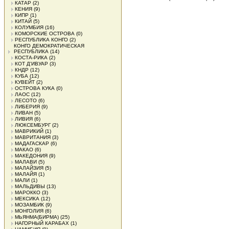
КАТАР
(2)
КЕНИЯ
(9)
КИПР
(1)
КИТАЙ
(5)
КОЛУМБИЯ
(16)
КОМОРСКИЕ ОСТРОВА
(0)
РЕСПУБЛИКА КОНГО
(2)
КОНГО ДЕМОКРАТИЧЕСКАЯ
РЕСПУБЛИКА
(14)
КОСТА-РИКА
(2)
КОТ Д'ИВУАР
(3)
КНДР
(12)
КУБА
(12)
КУВЕЙТ
(2)
ОСТРОВА КУКА
(0)
ЛАОС
(12)
ЛЕСОТО
(6)
ЛИБЕРИЯ
(9)
ЛИВАН
(5)
ЛИВИЯ
(6)
ЛЮКСЕМБУРГ
(2)
МАВРИКИЙ
(1)
МАВРИТАНИЯ
(3)
МАДАГАСКАР
(6)
МАКАО
(6)
МАКЕДОНИЯ
(9)
МАЛАВИ
(5)
МАЛАЙЗИЯ
(5)
МАЛАЙЯ
(1)
МАЛИ
(1)
МАЛЬДИВЫ
(13)
МАРОККО
(3)
МЕКСИКА
(12)
МОЗАМБИК
(9)
МОНГОЛИЯ
(6)
МЬЯНМА(БИРМА)
(25)
НАГОРНЫЙ КАРАБАХ
(1)