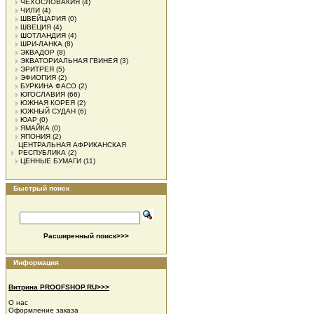
ЧЕХОСЛОВАКИЯ
(4)
ЧИЛИ
(4)
ШВЕЙЦАРИЯ
(0)
ШВЕЦИЯ
(4)
ШОТЛАНДИЯ
(4)
ШРИ-ЛАНКА
(8)
ЭКВАДОР
(8)
ЭКВАТОРИАЛЬНАЯ ГВИНЕЯ
(3)
ЭРИТРЕЯ
(5)
ЭФИОПИЯ
(2)
БУРКИНА ФАСО
(2)
ЮГОСЛАВИЯ
(66)
ЮЖНАЯ КОРЕЯ
(2)
ЮЖНЫЙ СУДАН
(6)
ЮАР
(0)
ЯМАЙКА
(0)
ЯПОНИЯ
(2)
ЦЕНТРАЛЬНАЯ АФРИКАНСКАЯ
РЕСПУБЛИКА
(2)
ЦЕННЫЕ БУМАГИ
(11)
Быстрый поиск
Расширенный поиск>>>
Информация
Витрина PROOFSHOP.RU>>>
О нас
Оформление заказа