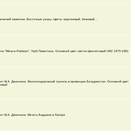
ический памятник. Восточные узоры. Цвета: коричневый, бежевый…
на "Minar-e-Pakistan". Герб Пакистана. Основной цвет светло-фиолетовый UNC 1975-1981
ет М.А. Джиннаха. Железнодорожный туннель в провинции Белуджистан. Основной цвет
невый
ет М.А. Джиннаха. Мечеть Бадшахи в Лахоре