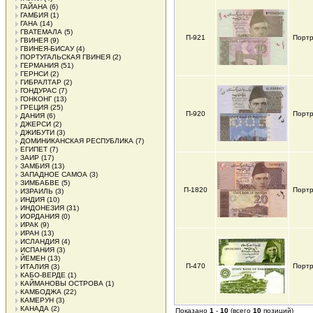
ГАЙАНА
(6)
ГАМБИЯ
(1)
ГАНА
(14)
ГВАТЕМАЛА
(5)
П-921
Портр
ГВИНЕЯ
(9)
ГВИНЕЯ-БИСАУ
(4)
ПОРТУГАЛЬСКАЯ ГВИНЕЯ
(2)
ГЕРМАНИЯ
(51)
ГЕРНСИ
(2)
ГИБРАЛТАР
(2)
ГОНДУРАС
(7)
ГОНКОНГ
(13)
ГРЕЦИЯ
(25)
П-920
Портр
ДАНИЯ
(6)
ДЖЕРСИ
(2)
ДЖИБУТИ
(3)
ДОМИНИКАНСКАЯ РЕСПУБЛИКА
(7)
ЕГИПЕТ
(7)
ЗАИР
(17)
ЗАМБИЯ
(13)
ЗАПАДНОЕ САМОА
(3)
ЗИМБАБВЕ
(5)
П-1820
Портр
ИЗРАИЛЬ
(3)
ИНДИЯ
(10)
ИНДОНЕЗИЯ
(31)
ИОРДАНИЯ
(0)
ИРАК
(9)
ИРАН
(13)
ИСЛАНДИЯ
(4)
ИСПАНИЯ
(3)
ЙЕМЕН
(13)
П-470
Портр
ИТАЛИЯ
(3)
КАБО-ВЕРДЕ
(1)
КАЙМАНОВЫ ОСТРОВА
(1)
КАМБОДЖА
(22)
КАМЕРУН
(3)
КАНАДА
(2)
Показано
1
-
10
(всего
10
позиций)