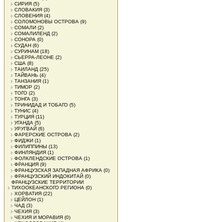
СИРИЯ
(5)
СЛОВАКИЯ
(3)
СЛОВЕНИЯ
(4)
СОЛОМОНОВЫ ОСТРОВА
(9)
СОМАЛИ
(2)
СОМАЛИЛЕНД
(2)
СОНОРА
(0)
СУДАН
(6)
СУРИНАМ
(18)
СЬЕРРА-ЛЕОНЕ
(2)
США
(8)
ТАИЛАНД
(25)
ТАЙВАНЬ
(4)
ТАНЗАНИЯ
(1)
ТИМОР
(2)
ТОГО
(2)
ТОНГА
(3)
ТРИНИДАД И ТОБАГО
(5)
ТУНИС
(4)
ТУРЦИЯ
(11)
УГАНДА
(5)
УРУГВАЙ
(6)
ФАРЕРСКИЕ ОСТРОВА
(2)
ФИДЖИ
(1)
ФИЛИППИНЫ
(13)
ФИНЛЯНДИЯ
(1)
ФОЛКЛЕНДСКИЕ ОСТРОВА
(1)
ФРАНЦИЯ
(9)
ФРАНЦУЗСКАЯ ЗАПАДНАЯ АФРИКА
(0)
ФРАНЦУЗСКИЙ ИНДОКИТАЙ
(0)
ФРАНЦУЗСКИЕ ТЕРРИТОРИИ
ТИХООКЕАНСКОГО РЕГИОНА
(0)
ХОРВАТИЯ
(22)
ЦЕЙЛОН
(1)
ЧАД
(3)
ЧЕХИЯ
(3)
ЧЕХИЯ И МОРАВИЯ
(0)