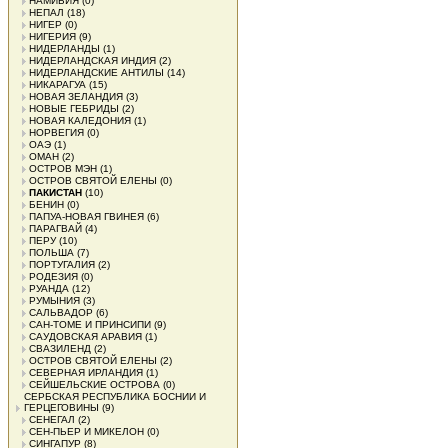
НАМИБИЯ
(0)
НЕПАЛ
(18)
НИГЕР
(0)
НИГЕРИЯ
(9)
НИДЕРЛАНДЫ
(1)
НИДЕРЛАНДСКАЯ ИНДИЯ
(2)
НИДЕРЛАНДСКИЕ АНТИЛЫ
(14)
НИКАРАГУА
(15)
НОВАЯ ЗЕЛАНДИЯ
(3)
НОВЫЕ ГЕБРИДЫ
(2)
НОВАЯ КАЛЕДОНИЯ
(1)
НОРВЕГИЯ
(0)
ОАЭ
(1)
ОМАН
(2)
ОСТРОВ МЭН
(1)
ОСТРОВ СВЯТОЙ ЕЛЕНЫ
(0)
ПАКИСТАН
(10)
БЕНИН
(0)
ПАПУА-НОВАЯ ГВИНЕЯ
(6)
ПАРАГВАЙ
(4)
ПЕРУ
(10)
ПОЛЬША
(7)
ПОРТУГАЛИЯ
(2)
РОДЕЗИЯ
(0)
РУАНДА
(12)
РУМЫНИЯ
(3)
САЛЬВАДОР
(6)
САН-ТОМЕ И ПРИНСИПИ
(9)
САУДОВСКАЯ АРАВИЯ
(1)
СВАЗИЛЕНД
(2)
ОСТРОВ СВЯТОЙ ЕЛЕНЫ
(2)
СЕВЕРНАЯ ИРЛАНДИЯ
(1)
СЕЙШЕЛЬСКИЕ ОСТРОВА
(0)
СЕРБСКАЯ РЕСПУБЛИКА БОСНИИ И
ГЕРЦЕГОВИНЫ
(9)
СЕНЕГАЛ
(2)
СЕН-ПЬЕР И МИКЕЛОН
(0)
СИНГАПУР
(8)