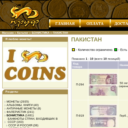
Магазин
»
Каталог
»
БОНИСТИКА
»
ПАКИСТАН
ПАКИСТАН
Я люблю монеты!
- Количество ограничено.
- Есть
Показано
1
-
10
(всего
10
позиций)
Код
Наим
товара
50 ле
П-294
сирен
Разделы
МОНЕТЫ
(2935)
АЛЬБОМЫ, КНИГИ
(40)
АНТИЧНЫЕ МОНЕТЫ
(8)
ФАЛЕРИСТИК
(241)
БОНИСТИКА
(1481)
П-919
Герб.
БАНКНОТЫ СТРАН, ВХОДИВШИХ В
СССР
(163)
СССР И РОССИЯ
(38)