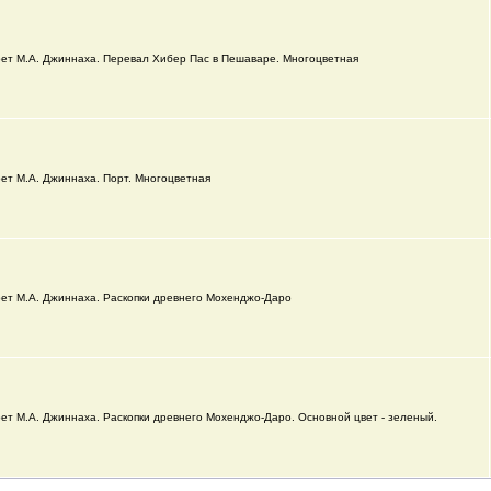
ет М.А. Джиннаха. Перевал Хибер Пас в Пешаваре. Многоцветная
ет М.А. Джиннаха. Порт. Многоцветная
ет М.А. Джиннаха. Раскопки древнего Мохенджо-Даро
ет М.А. Джиннаха. Раскопки древнего Мохенджо-Даро. Основной цвет - зеленый.