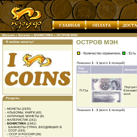
Магазин
»
Каталог
»
БОНИСТИКА
»
ОСТРОВ МЭН
ОСТРОВ МЭН
Я люблю монеты!
- Количество ограничено.
- Есть
Показано
1
-
1
(всего
1
позиций)
Код
Наимен
товара
Портрет
П-71а
Елизавет
холл
Разделы
МОНЕТЫ
(2935)
Показано
1
-
1
(всего
1
позиций)
АЛЬБОМЫ, КНИГИ
(40)
АНТИЧНЫЕ МОНЕТЫ
(8)
ФАЛЕРИСТИК
(241)
БОНИСТИКА
(1481)
БАНКНОТЫ СТРАН, ВХОДИВШИХ В
СССР
(163)
СССР И РОССИЯ
(38)