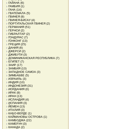
ГАЙАНА
(6)
ГАМБИЯ
(1)
ГАНА
(14)
ГВАТЕМАЛА
(5)
ГВИНЕЯ
(9)
ГВИНЕЯ-БИСАУ
(4)
ПОРТУГАЛЬСКАЯ ГВИНЕЯ
(2)
ГЕРМАНИЯ
(51)
ГЕРНСИ
(2)
ГИБРАЛТАР
(2)
ГОНДУРАС
(7)
ГОНКОНГ
(13)
ГРЕЦИЯ
(25)
ДАНИЯ
(6)
ДЖЕРСИ
(2)
ДЖИБУТИ
(3)
ДОМИНИКАНСКАЯ РЕСПУБЛИКА
(7)
ЕГИПЕТ
(7)
ЗАИР
(17)
ЗАМБИЯ
(13)
ЗАПАДНОЕ САМОА
(3)
ЗИМБАБВЕ
(5)
ИЗРАИЛЬ
(3)
ИНДИЯ
(10)
ИНДОНЕЗИЯ
(31)
ИОРДАНИЯ
(0)
ИРАК
(9)
ИРАН
(13)
ИСЛАНДИЯ
(4)
ИСПАНИЯ
(3)
ЙЕМЕН
(13)
ИТАЛИЯ
(3)
КАБО-ВЕРДЕ
(1)
КАЙМАНОВЫ ОСТРОВА
(1)
КАМБОДЖА
(22)
КАМЕРУН
(3)
КАНАДА
(2)