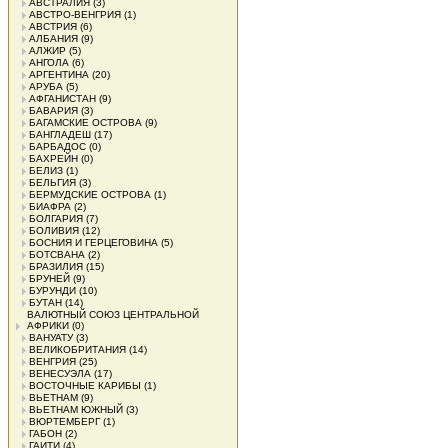
АВСТРАЛИЯ
(3)
АВСТРО-ВЕНГРИЯ
(1)
АВСТРИЯ
(6)
АЛБАНИЯ
(9)
АЛЖИР
(5)
АНГОЛА
(6)
АРГЕНТИНА
(20)
АРУБА
(5)
АФГАНИСТАН
(9)
БАВАРИЯ
(3)
БАГАМСКИЕ ОСТРОВА
(9)
БАНГЛАДЕШ
(17)
БАРБАДОС
(0)
БАХРЕЙН
(0)
БЕЛИЗ
(1)
БЕЛЬГИЯ
(3)
БЕРМУДСКИЕ ОСТРОВА
(1)
БИАФРА
(2)
БОЛГАРИЯ
(7)
БОЛИВИЯ
(12)
БОСНИЯ И ГЕРЦЕГОВИНА
(5)
БОТСВАНА
(2)
БРАЗИЛИЯ
(15)
БРУНЕЙ
(9)
БУРУНДИ
(10)
БУТАН
(14)
ВАЛЮТНЫЙ СОЮЗ ЦЕНТРАЛЬНОЙ
АФРИКИ
(0)
ВАНУАТУ
(3)
ВЕЛИКОБРИТАНИЯ
(14)
ВЕНГРИЯ
(25)
ВЕНЕСУЭЛА
(17)
ВОСТОЧНЫЕ КАРИБЫ
(1)
ВЬЕТНАМ
(9)
ВЬЕТНАМ ЮЖНЫЙ
(3)
ВЮРТЕМБЕРГ
(1)
ГАБОН
(2)
ГАИТИ
(4)