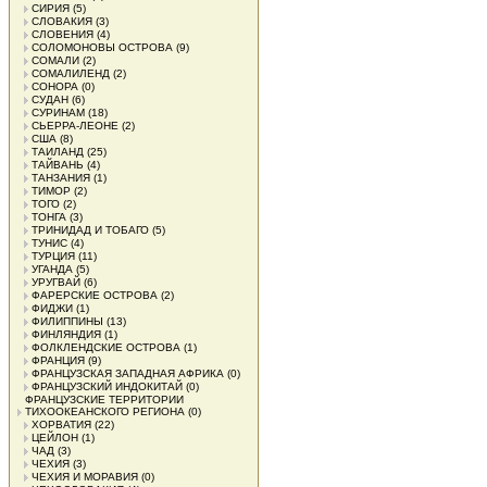
СИРИЯ
(5)
СЛОВАКИЯ
(3)
СЛОВЕНИЯ
(4)
СОЛОМОНОВЫ ОСТРОВА
(9)
СОМАЛИ
(2)
СОМАЛИЛЕНД
(2)
СОНОРА
(0)
СУДАН
(6)
СУРИНАМ
(18)
СЬЕРРА-ЛЕОНЕ
(2)
США
(8)
ТАИЛАНД
(25)
ТАЙВАНЬ
(4)
ТАНЗАНИЯ
(1)
ТИМОР
(2)
ТОГО
(2)
ТОНГА
(3)
ТРИНИДАД И ТОБАГО
(5)
ТУНИС
(4)
ТУРЦИЯ
(11)
УГАНДА
(5)
УРУГВАЙ
(6)
ФАРЕРСКИЕ ОСТРОВА
(2)
ФИДЖИ
(1)
ФИЛИППИНЫ
(13)
ФИНЛЯНДИЯ
(1)
ФОЛКЛЕНДСКИЕ ОСТРОВА
(1)
ФРАНЦИЯ
(9)
ФРАНЦУЗСКАЯ ЗАПАДНАЯ АФРИКА
(0)
ФРАНЦУЗСКИЙ ИНДОКИТАЙ
(0)
ФРАНЦУЗСКИЕ ТЕРРИТОРИИ
ТИХООКЕАНСКОГО РЕГИОНА
(0)
ХОРВАТИЯ
(22)
ЦЕЙЛОН
(1)
ЧАД
(3)
ЧЕХИЯ
(3)
ЧЕХИЯ И МОРАВИЯ
(0)