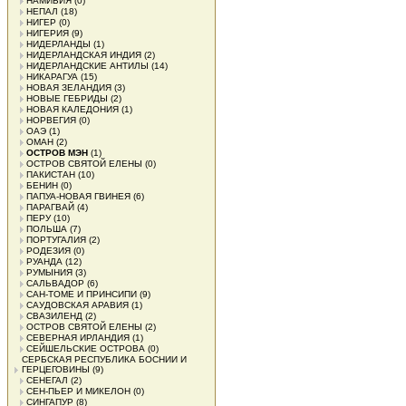
НАМИБИЯ
(0)
НЕПАЛ
(18)
НИГЕР
(0)
НИГЕРИЯ
(9)
НИДЕРЛАНДЫ
(1)
НИДЕРЛАНДСКАЯ ИНДИЯ
(2)
НИДЕРЛАНДСКИЕ АНТИЛЫ
(14)
НИКАРАГУА
(15)
НОВАЯ ЗЕЛАНДИЯ
(3)
НОВЫЕ ГЕБРИДЫ
(2)
НОВАЯ КАЛЕДОНИЯ
(1)
НОРВЕГИЯ
(0)
ОАЭ
(1)
ОМАН
(2)
ОСТРОВ МЭН
(1)
ОСТРОВ СВЯТОЙ ЕЛЕНЫ
(0)
ПАКИСТАН
(10)
БЕНИН
(0)
ПАПУА-НОВАЯ ГВИНЕЯ
(6)
ПАРАГВАЙ
(4)
ПЕРУ
(10)
ПОЛЬША
(7)
ПОРТУГАЛИЯ
(2)
РОДЕЗИЯ
(0)
РУАНДА
(12)
РУМЫНИЯ
(3)
САЛЬВАДОР
(6)
САН-ТОМЕ И ПРИНСИПИ
(9)
САУДОВСКАЯ АРАВИЯ
(1)
СВАЗИЛЕНД
(2)
ОСТРОВ СВЯТОЙ ЕЛЕНЫ
(2)
СЕВЕРНАЯ ИРЛАНДИЯ
(1)
СЕЙШЕЛЬСКИЕ ОСТРОВА
(0)
СЕРБСКАЯ РЕСПУБЛИКА БОСНИИ И
ГЕРЦЕГОВИНЫ
(9)
СЕНЕГАЛ
(2)
СЕН-ПЬЕР И МИКЕЛОН
(0)
СИНГАПУР
(8)