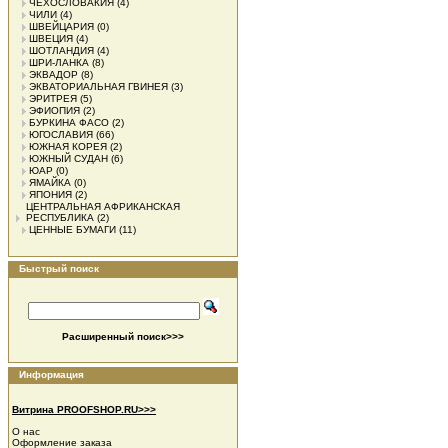
ЧЕХОСЛОВАКИЯ
(4)
ЧИЛИ
(4)
ШВЕЙЦАРИЯ
(0)
ШВЕЦИЯ
(4)
ШОТЛАНДИЯ
(4)
ШРИ-ЛАНКА
(8)
ЭКВАДОР
(8)
ЭКВАТОРИАЛЬНАЯ ГВИНЕЯ
(3)
ЭРИТРЕЯ
(5)
ЭФИОПИЯ
(2)
БУРКИНА ФАСО
(2)
ЮГОСЛАВИЯ
(66)
ЮЖНАЯ КОРЕЯ
(2)
ЮЖНЫЙ СУДАН
(6)
ЮАР
(0)
ЯМАЙКА
(0)
ЯПОНИЯ
(2)
ЦЕНТРАЛЬНАЯ АФРИКАНСКАЯ
РЕСПУБЛИКА
(2)
ЦЕННЫЕ БУМАГИ
(11)
Быстрый поиск
Расширенный поиск>>>
Информация
Витрина PROOFSHOP.RU>>>
О нас
Оформление заказа