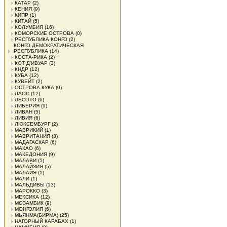
КАТАР
(2)
КЕНИЯ
(9)
КИПР
(1)
КИТАЙ
(5)
КОЛУМБИЯ
(16)
КОМОРСКИЕ ОСТРОВА
(0)
РЕСПУБЛИКА КОНГО
(2)
КОНГО ДЕМОКРАТИЧЕСКАЯ
РЕСПУБЛИКА
(14)
КОСТА-РИКА
(2)
КОТ Д'ИВУАР
(3)
КНДР
(12)
КУБА
(12)
КУВЕЙТ
(2)
ОСТРОВА КУКА
(0)
ЛАОС
(12)
ЛЕСОТО
(6)
ЛИБЕРИЯ
(9)
ЛИВАН
(5)
ЛИВИЯ
(6)
ЛЮКСЕМБУРГ
(2)
МАВРИКИЙ
(1)
МАВРИТАНИЯ
(3)
МАДАГАСКАР
(6)
МАКАО
(6)
МАКЕДОНИЯ
(9)
МАЛАВИ
(5)
МАЛАЙЗИЯ
(5)
МАЛАЙЯ
(1)
МАЛИ
(1)
МАЛЬДИВЫ
(13)
МАРОККО
(3)
МЕКСИКА
(12)
МОЗАМБИК
(9)
МОНГОЛИЯ
(6)
МЬЯНМА(БИРМА)
(25)
НАГОРНЫЙ КАРАБАХ
(1)