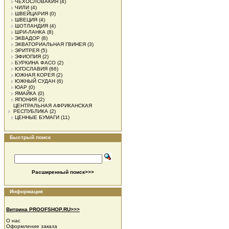
ЧЕХОСЛОВАКИЯ
(4)
ЧИЛИ
(4)
ШВЕЙЦАРИЯ
(0)
ШВЕЦИЯ
(4)
ШОТЛАНДИЯ
(4)
ШРИ-ЛАНКА
(8)
ЭКВАДОР
(8)
ЭКВАТОРИАЛЬНАЯ ГВИНЕЯ
(3)
ЭРИТРЕЯ
(5)
ЭФИОПИЯ
(2)
БУРКИНА ФАСО
(2)
ЮГОСЛАВИЯ
(66)
ЮЖНАЯ КОРЕЯ
(2)
ЮЖНЫЙ СУДАН
(6)
ЮАР
(0)
ЯМАЙКА
(0)
ЯПОНИЯ
(2)
ЦЕНТРАЛЬНАЯ АФРИКАНСКАЯ
РЕСПУБЛИКА
(2)
ЦЕННЫЕ БУМАГИ
(11)
Быстрый поиск
Расширенный поиск>>>
Информация
Витрина PROOFSHOP.RU>>>
О нас
Оформление заказа