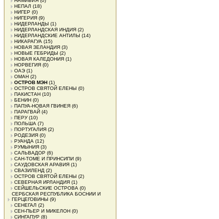
НАМИБИЯ
(0)
НЕПАЛ
(18)
НИГЕР
(0)
НИГЕРИЯ
(9)
НИДЕРЛАНДЫ
(1)
НИДЕРЛАНДСКАЯ ИНДИЯ
(2)
НИДЕРЛАНДСКИЕ АНТИЛЫ
(14)
НИКАРАГУА
(15)
НОВАЯ ЗЕЛАНДИЯ
(3)
НОВЫЕ ГЕБРИДЫ
(2)
НОВАЯ КАЛЕДОНИЯ
(1)
НОРВЕГИЯ
(0)
ОАЭ
(1)
ОМАН
(2)
ОСТРОВ МЭН
(1)
ОСТРОВ СВЯТОЙ ЕЛЕНЫ
(0)
ПАКИСТАН
(10)
БЕНИН
(0)
ПАПУА-НОВАЯ ГВИНЕЯ
(6)
ПАРАГВАЙ
(4)
ПЕРУ
(10)
ПОЛЬША
(7)
ПОРТУГАЛИЯ
(2)
РОДЕЗИЯ
(0)
РУАНДА
(12)
РУМЫНИЯ
(3)
САЛЬВАДОР
(6)
САН-ТОМЕ И ПРИНСИПИ
(9)
САУДОВСКАЯ АРАВИЯ
(1)
СВАЗИЛЕНД
(2)
ОСТРОВ СВЯТОЙ ЕЛЕНЫ
(2)
СЕВЕРНАЯ ИРЛАНДИЯ
(1)
СЕЙШЕЛЬСКИЕ ОСТРОВА
(0)
СЕРБСКАЯ РЕСПУБЛИКА БОСНИИ И
ГЕРЦЕГОВИНЫ
(9)
СЕНЕГАЛ
(2)
СЕН-ПЬЕР И МИКЕЛОН
(0)
СИНГАПУР
(8)