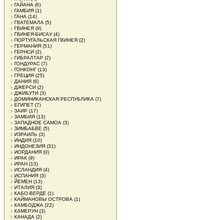
ГАЙАНА
(6)
ГАМБИЯ
(1)
ГАНА
(14)
ГВАТЕМАЛА
(5)
ГВИНЕЯ
(9)
ГВИНЕЯ-БИСАУ
(4)
ПОРТУГАЛЬСКАЯ ГВИНЕЯ
(2)
ГЕРМАНИЯ
(51)
ГЕРНСИ
(2)
ГИБРАЛТАР
(2)
ГОНДУРАС
(7)
ГОНКОНГ
(13)
ГРЕЦИЯ
(25)
ДАНИЯ
(6)
ДЖЕРСИ
(2)
ДЖИБУТИ
(3)
ДОМИНИКАНСКАЯ РЕСПУБЛИКА
(7)
ЕГИПЕТ
(7)
ЗАИР
(17)
ЗАМБИЯ
(13)
ЗАПАДНОЕ САМОА
(3)
ЗИМБАБВЕ
(5)
ИЗРАИЛЬ
(3)
ИНДИЯ
(10)
ИНДОНЕЗИЯ
(31)
ИОРДАНИЯ
(0)
ИРАК
(9)
ИРАН
(13)
ИСЛАНДИЯ
(4)
ИСПАНИЯ
(3)
ЙЕМЕН
(13)
ИТАЛИЯ
(3)
КАБО-ВЕРДЕ
(1)
КАЙМАНОВЫ ОСТРОВА
(1)
КАМБОДЖА
(22)
КАМЕРУН
(3)
КАНАДА
(2)