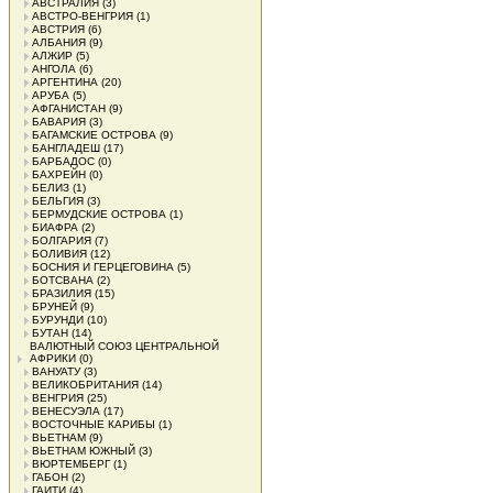
АВСТРАЛИЯ
(3)
АВСТРО-ВЕНГРИЯ
(1)
АВСТРИЯ
(6)
АЛБАНИЯ
(9)
АЛЖИР
(5)
АНГОЛА
(6)
АРГЕНТИНА
(20)
АРУБА
(5)
АФГАНИСТАН
(9)
БАВАРИЯ
(3)
БАГАМСКИЕ ОСТРОВА
(9)
БАНГЛАДЕШ
(17)
БАРБАДОС
(0)
БАХРЕЙН
(0)
БЕЛИЗ
(1)
БЕЛЬГИЯ
(3)
БЕРМУДСКИЕ ОСТРОВА
(1)
БИАФРА
(2)
БОЛГАРИЯ
(7)
БОЛИВИЯ
(12)
БОСНИЯ И ГЕРЦЕГОВИНА
(5)
БОТСВАНА
(2)
БРАЗИЛИЯ
(15)
БРУНЕЙ
(9)
БУРУНДИ
(10)
БУТАН
(14)
ВАЛЮТНЫЙ СОЮЗ ЦЕНТРАЛЬНОЙ
АФРИКИ
(0)
ВАНУАТУ
(3)
ВЕЛИКОБРИТАНИЯ
(14)
ВЕНГРИЯ
(25)
ВЕНЕСУЭЛА
(17)
ВОСТОЧНЫЕ КАРИБЫ
(1)
ВЬЕТНАМ
(9)
ВЬЕТНАМ ЮЖНЫЙ
(3)
ВЮРТЕМБЕРГ
(1)
ГАБОН
(2)
ГАИТИ
(4)