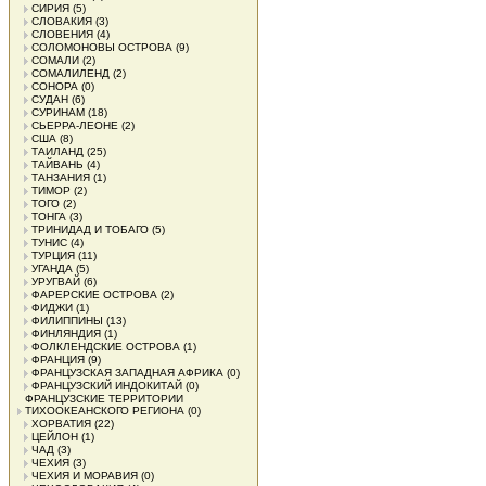
СИРИЯ
(5)
СЛОВАКИЯ
(3)
СЛОВЕНИЯ
(4)
СОЛОМОНОВЫ ОСТРОВА
(9)
СОМАЛИ
(2)
СОМАЛИЛЕНД
(2)
СОНОРА
(0)
СУДАН
(6)
СУРИНАМ
(18)
СЬЕРРА-ЛЕОНЕ
(2)
США
(8)
ТАИЛАНД
(25)
ТАЙВАНЬ
(4)
ТАНЗАНИЯ
(1)
ТИМОР
(2)
ТОГО
(2)
ТОНГА
(3)
ТРИНИДАД И ТОБАГО
(5)
ТУНИС
(4)
ТУРЦИЯ
(11)
УГАНДА
(5)
УРУГВАЙ
(6)
ФАРЕРСКИЕ ОСТРОВА
(2)
ФИДЖИ
(1)
ФИЛИППИНЫ
(13)
ФИНЛЯНДИЯ
(1)
ФОЛКЛЕНДСКИЕ ОСТРОВА
(1)
ФРАНЦИЯ
(9)
ФРАНЦУЗСКАЯ ЗАПАДНАЯ АФРИКА
(0)
ФРАНЦУЗСКИЙ ИНДОКИТАЙ
(0)
ФРАНЦУЗСКИЕ ТЕРРИТОРИИ
ТИХООКЕАНСКОГО РЕГИОНА
(0)
ХОРВАТИЯ
(22)
ЦЕЙЛОН
(1)
ЧАД
(3)
ЧЕХИЯ
(3)
ЧЕХИЯ И МОРАВИЯ
(0)