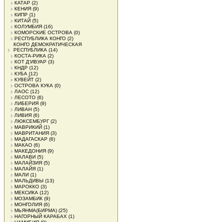
КАТАР
(2)
КЕНИЯ
(9)
КИПР
(1)
КИТАЙ
(5)
КОЛУМБИЯ
(16)
КОМОРСКИЕ ОСТРОВА
(0)
РЕСПУБЛИКА КОНГО
(2)
КОНГО ДЕМОКРАТИЧЕСКАЯ
РЕСПУБЛИКА
(14)
КОСТА-РИКА
(2)
КОТ Д'ИВУАР
(3)
КНДР
(12)
КУБА
(12)
КУВЕЙТ
(2)
ОСТРОВА КУКА
(0)
ЛАОС
(12)
ЛЕСОТО
(6)
ЛИБЕРИЯ
(9)
ЛИВАН
(5)
ЛИВИЯ
(6)
ЛЮКСЕМБУРГ
(2)
МАВРИКИЙ
(1)
МАВРИТАНИЯ
(3)
МАДАГАСКАР
(6)
МАКАО
(6)
МАКЕДОНИЯ
(9)
МАЛАВИ
(5)
МАЛАЙЗИЯ
(5)
МАЛАЙЯ
(1)
МАЛИ
(1)
МАЛЬДИВЫ
(13)
МАРОККО
(3)
МЕКСИКА
(12)
МОЗАМБИК
(9)
МОНГОЛИЯ
(6)
МЬЯНМА(БИРМА)
(25)
НАГОРНЫЙ КАРАБАХ
(1)