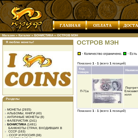
Магазин
»
Каталог
»
БОНИСТИКА
»
ОСТРОВ МЭН
ОСТРОВ МЭН
Я люблю монеты!
- Количество ограничено.
- Есть
Показано
1
-
1
(всего
1
позиций)
Код
Наимен
товара
Портрет
П-71а
Елизавет
холл
Разделы
МОНЕТЫ
(2935)
Показано
1
-
1
(всего
1
позиций)
АЛЬБОМЫ, КНИГИ
(40)
АНТИЧНЫЕ МОНЕТЫ
(8)
ФАЛЕРИСТИК
(241)
БОНИСТИКА
(1481)
БАНКНОТЫ СТРАН, ВХОДИВШИХ В
СССР
(163)
СССР И РОССИЯ
(38)