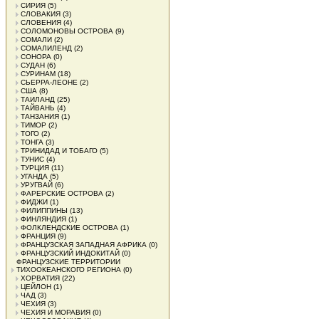
СИРИЯ
(5)
СЛОВАКИЯ
(3)
СЛОВЕНИЯ
(4)
СОЛОМОНОВЫ ОСТРОВА
(9)
СОМАЛИ
(2)
СОМАЛИЛЕНД
(2)
СОНОРА
(0)
СУДАН
(6)
СУРИНАМ
(18)
СЬЕРРА-ЛЕОНЕ
(2)
США
(8)
ТАИЛАНД
(25)
ТАЙВАНЬ
(4)
ТАНЗАНИЯ
(1)
ТИМОР
(2)
ТОГО
(2)
ТОНГА
(3)
ТРИНИДАД И ТОБАГО
(5)
ТУНИС
(4)
ТУРЦИЯ
(11)
УГАНДА
(5)
УРУГВАЙ
(6)
ФАРЕРСКИЕ ОСТРОВА
(2)
ФИДЖИ
(1)
ФИЛИППИНЫ
(13)
ФИНЛЯНДИЯ
(1)
ФОЛКЛЕНДСКИЕ ОСТРОВА
(1)
ФРАНЦИЯ
(9)
ФРАНЦУЗСКАЯ ЗАПАДНАЯ АФРИКА
(0)
ФРАНЦУЗСКИЙ ИНДОКИТАЙ
(0)
ФРАНЦУЗСКИЕ ТЕРРИТОРИИ
ТИХООКЕАНСКОГО РЕГИОНА
(0)
ХОРВАТИЯ
(22)
ЦЕЙЛОН
(1)
ЧАД
(3)
ЧЕХИЯ
(3)
ЧЕХИЯ И МОРАВИЯ
(0)