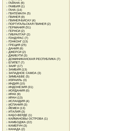
ГАЙАНА
(6)
ГАМБИЯ
(1)
ГАНА
(14)
ГВАТЕМАЛА
(5)
ГВИНЕЯ
(9)
ГВИНЕЯ-БИСАУ
(4)
ПОРТУГАЛЬСКАЯ ГВИНЕЯ
(2)
ГЕРМАНИЯ
(51)
ГЕРНСИ
(2)
ГИБРАЛТАР
(2)
ГОНДУРАС
(7)
ГОНКОНГ
(13)
ГРЕЦИЯ
(25)
ДАНИЯ
(6)
ДЖЕРСИ
(2)
ДЖИБУТИ
(3)
ДОМИНИКАНСКАЯ РЕСПУБЛИКА
(7)
ЕГИПЕТ
(7)
ЗАИР
(17)
ЗАМБИЯ
(13)
ЗАПАДНОЕ САМОА
(3)
ЗИМБАБВЕ
(5)
ИЗРАИЛЬ
(3)
ИНДИЯ
(10)
ИНДОНЕЗИЯ
(31)
ИОРДАНИЯ
(0)
ИРАК
(9)
ИРАН
(13)
ИСЛАНДИЯ
(4)
ИСПАНИЯ
(3)
ЙЕМЕН
(13)
ИТАЛИЯ
(3)
КАБО-ВЕРДЕ
(1)
КАЙМАНОВЫ ОСТРОВА
(1)
КАМБОДЖА
(22)
КАМЕРУН
(3)
КАНАДА
(2)