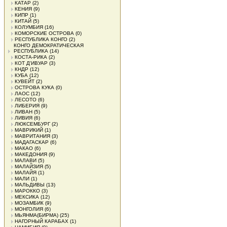
КАТАР
(2)
КЕНИЯ
(9)
КИПР
(1)
КИТАЙ
(5)
КОЛУМБИЯ
(16)
КОМОРСКИЕ ОСТРОВА
(0)
РЕСПУБЛИКА КОНГО
(2)
КОНГО ДЕМОКРАТИЧЕСКАЯ
РЕСПУБЛИКА
(14)
КОСТА-РИКА
(2)
КОТ Д'ИВУАР
(3)
КНДР
(12)
КУБА
(12)
КУВЕЙТ
(2)
ОСТРОВА КУКА
(0)
ЛАОС
(12)
ЛЕСОТО
(6)
ЛИБЕРИЯ
(9)
ЛИВАН
(5)
ЛИВИЯ
(6)
ЛЮКСЕМБУРГ
(2)
МАВРИКИЙ
(1)
МАВРИТАНИЯ
(3)
МАДАГАСКАР
(6)
МАКАО
(6)
МАКЕДОНИЯ
(9)
МАЛАВИ
(5)
МАЛАЙЗИЯ
(5)
МАЛАЙЯ
(1)
МАЛИ
(1)
МАЛЬДИВЫ
(13)
МАРОККО
(3)
МЕКСИКА
(12)
МОЗАМБИК
(9)
МОНГОЛИЯ
(6)
МЬЯНМА(БИРМА)
(25)
НАГОРНЫЙ КАРАБАХ
(1)