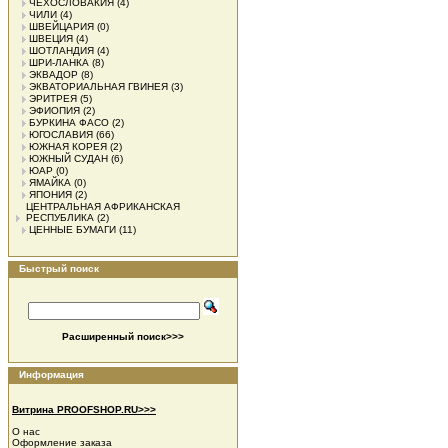
ЧЕХОСЛОВАКИЯ
(4)
ЧИЛИ
(4)
ШВЕЙЦАРИЯ
(0)
ШВЕЦИЯ
(4)
ШОТЛАНДИЯ
(4)
ШРИ-ЛАНКА
(8)
ЭКВАДОР
(8)
ЭКВАТОРИАЛЬНАЯ ГВИНЕЯ
(3)
ЭРИТРЕЯ
(5)
ЭФИОПИЯ
(2)
БУРКИНА ФАСО
(2)
ЮГОСЛАВИЯ
(66)
ЮЖНАЯ КОРЕЯ
(2)
ЮЖНЫЙ СУДАН
(6)
ЮАР
(0)
ЯМАЙКА
(0)
ЯПОНИЯ
(2)
ЦЕНТРАЛЬНАЯ АФРИКАНСКАЯ
РЕСПУБЛИКА
(2)
ЦЕННЫЕ БУМАГИ
(11)
Быстрый поиск
Расширенный поиск>>>
Информация
Витрина PROOFSHOP.RU>>>
О нас
Оформление заказа