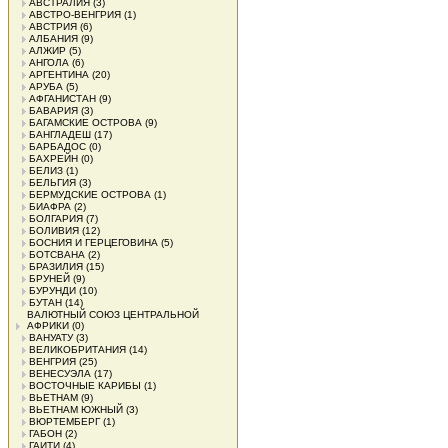
АВСТРАЛИЯ
(3)
АВСТРО-ВЕНГРИЯ
(1)
АВСТРИЯ
(6)
АЛБАНИЯ
(9)
АЛЖИР
(5)
АНГОЛА
(6)
АРГЕНТИНА
(20)
АРУБА
(5)
АФГАНИСТАН
(9)
БАВАРИЯ
(3)
БАГАМСКИЕ ОСТРОВА
(9)
БАНГЛАДЕШ
(17)
БАРБАДОС
(0)
БАХРЕЙН
(0)
БЕЛИЗ
(1)
БЕЛЬГИЯ
(3)
БЕРМУДСКИЕ ОСТРОВА
(1)
БИАФРА
(2)
БОЛГАРИЯ
(7)
БОЛИВИЯ
(12)
БОСНИЯ И ГЕРЦЕГОВИНА
(5)
БОТСВАНА
(2)
БРАЗИЛИЯ
(15)
БРУНЕЙ
(9)
БУРУНДИ
(10)
БУТАН
(14)
ВАЛЮТНЫЙ СОЮЗ ЦЕНТРАЛЬНОЙ
АФРИКИ
(0)
ВАНУАТУ
(3)
ВЕЛИКОБРИТАНИЯ
(14)
ВЕНГРИЯ
(25)
ВЕНЕСУЭЛА
(17)
ВОСТОЧНЫЕ КАРИБЫ
(1)
ВЬЕТНАМ
(9)
ВЬЕТНАМ ЮЖНЫЙ
(3)
ВЮРТЕМБЕРГ
(1)
ГАБОН
(2)
ГАИТИ
(4)