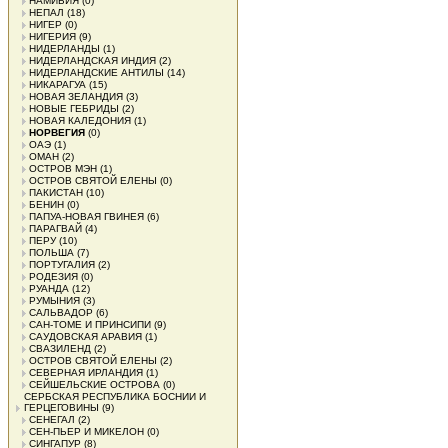
НАМИБИЯ
(0)
НЕПАЛ
(18)
НИГЕР
(0)
НИГЕРИЯ
(9)
НИДЕРЛАНДЫ
(1)
НИДЕРЛАНДСКАЯ ИНДИЯ
(2)
НИДЕРЛАНДСКИЕ АНТИЛЫ
(14)
НИКАРАГУА
(15)
НОВАЯ ЗЕЛАНДИЯ
(3)
НОВЫЕ ГЕБРИДЫ
(2)
НОВАЯ КАЛЕДОНИЯ
(1)
НОРВЕГИЯ
(0)
ОАЭ
(1)
ОМАН
(2)
ОСТРОВ МЭН
(1)
ОСТРОВ СВЯТОЙ ЕЛЕНЫ
(0)
ПАКИСТАН
(10)
БЕНИН
(0)
ПАПУА-НОВАЯ ГВИНЕЯ
(6)
ПАРАГВАЙ
(4)
ПЕРУ
(10)
ПОЛЬША
(7)
ПОРТУГАЛИЯ
(2)
РОДЕЗИЯ
(0)
РУАНДА
(12)
РУМЫНИЯ
(3)
САЛЬВАДОР
(6)
САН-ТОМЕ И ПРИНСИПИ
(9)
САУДОВСКАЯ АРАВИЯ
(1)
СВАЗИЛЕНД
(2)
ОСТРОВ СВЯТОЙ ЕЛЕНЫ
(2)
СЕВЕРНАЯ ИРЛАНДИЯ
(1)
СЕЙШЕЛЬСКИЕ ОСТРОВА
(0)
СЕРБСКАЯ РЕСПУБЛИКА БОСНИИ И
ГЕРЦЕГОВИНЫ
(9)
СЕНЕГАЛ
(2)
СЕН-ПЬЕР И МИКЕЛОН
(0)
СИНГАПУР
(8)