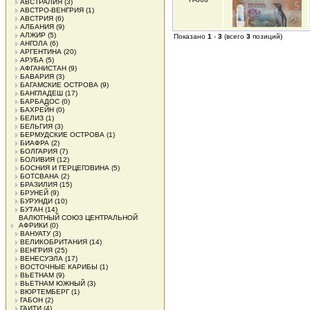
АВСТРАЛИЯ
(3)
АВСТРО-ВЕНГРИЯ
(1)
АВСТРИЯ
(6)
АЛБАНИЯ
(9)
АЛЖИР
(5)
Показано
1
-
3
(всего
3
позиций)
АНГОЛА
(6)
АРГЕНТИНА
(20)
АРУБА
(5)
АФГАНИСТАН
(9)
БАВАРИЯ
(3)
БАГАМСКИЕ ОСТРОВА
(9)
БАНГЛАДЕШ
(17)
БАРБАДОС
(0)
БАХРЕЙН
(0)
БЕЛИЗ
(1)
БЕЛЬГИЯ
(3)
БЕРМУДСКИЕ ОСТРОВА
(1)
БИАФРА
(2)
БОЛГАРИЯ
(7)
БОЛИВИЯ
(12)
БОСНИЯ И ГЕРЦЕГОВИНА
(5)
БОТСВАНА
(2)
БРАЗИЛИЯ
(15)
БРУНЕЙ
(9)
БУРУНДИ
(10)
БУТАН
(14)
ВАЛЮТНЫЙ СОЮЗ ЦЕНТРАЛЬНОЙ
АФРИКИ
(0)
ВАНУАТУ
(3)
ВЕЛИКОБРИТАНИЯ
(14)
ВЕНГРИЯ
(25)
ВЕНЕСУЭЛА
(17)
ВОСТОЧНЫЕ КАРИБЫ
(1)
ВЬЕТНАМ
(9)
ВЬЕТНАМ ЮЖНЫЙ
(3)
ВЮРТЕМБЕРГ
(1)
ГАБОН
(2)
ГАИТИ
(4)