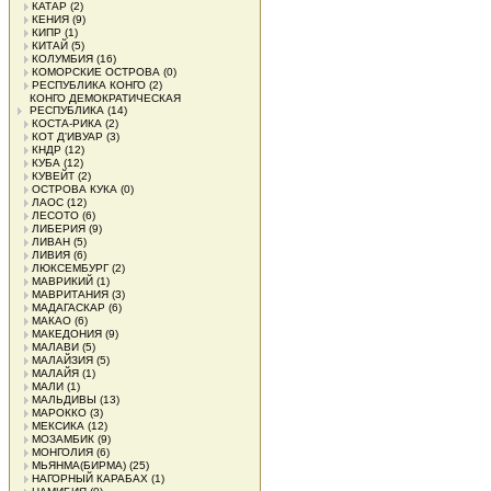
КАТАР
(2)
КЕНИЯ
(9)
КИПР
(1)
КИТАЙ
(5)
КОЛУМБИЯ
(16)
КОМОРСКИЕ ОСТРОВА
(0)
РЕСПУБЛИКА КОНГО
(2)
КОНГО ДЕМОКРАТИЧЕСКАЯ
РЕСПУБЛИКА
(14)
КОСТА-РИКА
(2)
КОТ Д'ИВУАР
(3)
КНДР
(12)
КУБА
(12)
КУВЕЙТ
(2)
ОСТРОВА КУКА
(0)
ЛАОС
(12)
ЛЕСОТО
(6)
ЛИБЕРИЯ
(9)
ЛИВАН
(5)
ЛИВИЯ
(6)
ЛЮКСЕМБУРГ
(2)
МАВРИКИЙ
(1)
МАВРИТАНИЯ
(3)
МАДАГАСКАР
(6)
МАКАО
(6)
МАКЕДОНИЯ
(9)
МАЛАВИ
(5)
МАЛАЙЗИЯ
(5)
МАЛАЙЯ
(1)
МАЛИ
(1)
МАЛЬДИВЫ
(13)
МАРОККО
(3)
МЕКСИКА
(12)
МОЗАМБИК
(9)
МОНГОЛИЯ
(6)
МЬЯНМА(БИРМА)
(25)
НАГОРНЫЙ КАРАБАХ
(1)