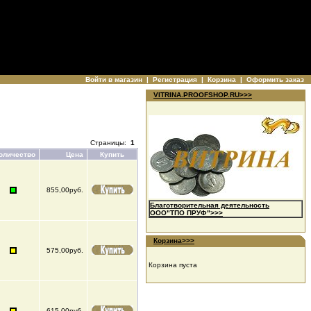
Войти в магазин
|
Регистрация
|
Корзина
|
Оформить заказ
VITRINA.PROOFSHOP.RU>>>
Страницы:
1
оличество
Цена
Купить
855,00руб.
Благотворительная деятельность
ООО"ТПО ПРУФ">>>
Корзина>>>
575,00руб.
Корзина пуста
615,00руб.