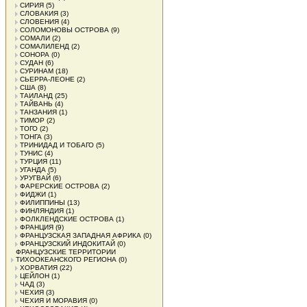
СИРИЯ
(5)
СЛОВАКИЯ
(3)
СЛОВЕНИЯ
(4)
СОЛОМОНОВЫ ОСТРОВА
(9)
СОМАЛИ
(2)
СОМАЛИЛЕНД
(2)
СОНОРА
(0)
СУДАН
(6)
СУРИНАМ
(18)
СЬЕРРА-ЛЕОНЕ
(2)
США
(8)
ТАИЛАНД
(25)
ТАЙВАНЬ
(4)
ТАНЗАНИЯ
(1)
ТИМОР
(2)
ТОГО
(2)
ТОНГА
(3)
ТРИНИДАД И ТОБАГО
(5)
ТУНИС
(4)
ТУРЦИЯ
(11)
УГАНДА
(5)
УРУГВАЙ
(6)
ФАРЕРСКИЕ ОСТРОВА
(2)
ФИДЖИ
(1)
ФИЛИППИНЫ
(13)
ФИНЛЯНДИЯ
(1)
ФОЛКЛЕНДСКИЕ ОСТРОВА
(1)
ФРАНЦИЯ
(9)
ФРАНЦУЗСКАЯ ЗАПАДНАЯ АФРИКА
(0)
ФРАНЦУЗСКИЙ ИНДОКИТАЙ
(0)
ФРАНЦУЗСКИЕ ТЕРРИТОРИИ
ТИХООКЕАНСКОГО РЕГИОНА
(0)
ХОРВАТИЯ
(22)
ЦЕЙЛОН
(1)
ЧАД
(3)
ЧЕХИЯ
(3)
ЧЕХИЯ И МОРАВИЯ
(0)