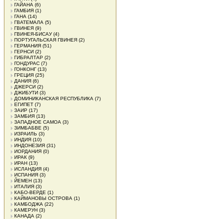
ГАЙАНА
(6)
ГАМБИЯ
(1)
ГАНА
(14)
ГВАТЕМАЛА
(5)
ГВИНЕЯ
(9)
ГВИНЕЯ-БИСАУ
(4)
ПОРТУГАЛЬСКАЯ ГВИНЕЯ
(2)
ГЕРМАНИЯ
(51)
ГЕРНСИ
(2)
ГИБРАЛТАР
(2)
ГОНДУРАС
(7)
ГОНКОНГ
(13)
ГРЕЦИЯ
(25)
ДАНИЯ
(6)
ДЖЕРСИ
(2)
ДЖИБУТИ
(3)
ДОМИНИКАНСКАЯ РЕСПУБЛИКА
(7)
ЕГИПЕТ
(7)
ЗАИР
(17)
ЗАМБИЯ
(13)
ЗАПАДНОЕ САМОА
(3)
ЗИМБАБВЕ
(5)
ИЗРАИЛЬ
(3)
ИНДИЯ
(10)
ИНДОНЕЗИЯ
(31)
ИОРДАНИЯ
(0)
ИРАК
(9)
ИРАН
(13)
ИСЛАНДИЯ
(4)
ИСПАНИЯ
(3)
ЙЕМЕН
(13)
ИТАЛИЯ
(3)
КАБО-ВЕРДЕ
(1)
КАЙМАНОВЫ ОСТРОВА
(1)
КАМБОДЖА
(22)
КАМЕРУН
(3)
КАНАДА
(2)