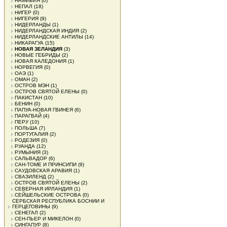
НАМИБИЯ
(0)
НЕПАЛ
(18)
НИГЕР
(0)
НИГЕРИЯ
(9)
НИДЕРЛАНДЫ
(1)
НИДЕРЛАНДСКАЯ ИНДИЯ
(2)
НИДЕРЛАНДСКИЕ АНТИЛЫ
(14)
НИКАРАГУА
(15)
НОВАЯ ЗЕЛАНДИЯ
(3)
НОВЫЕ ГЕБРИДЫ
(2)
НОВАЯ КАЛЕДОНИЯ
(1)
НОРВЕГИЯ
(0)
ОАЭ
(1)
ОМАН
(2)
ОСТРОВ МЭН
(1)
ОСТРОВ СВЯТОЙ ЕЛЕНЫ
(0)
ПАКИСТАН
(10)
БЕНИН
(0)
ПАПУА-НОВАЯ ГВИНЕЯ
(6)
ПАРАГВАЙ
(4)
ПЕРУ
(10)
ПОЛЬША
(7)
ПОРТУГАЛИЯ
(2)
РОДЕЗИЯ
(0)
РУАНДА
(12)
РУМЫНИЯ
(3)
САЛЬВАДОР
(6)
САН-ТОМЕ И ПРИНСИПИ
(9)
САУДОВСКАЯ АРАВИЯ
(1)
СВАЗИЛЕНД
(2)
ОСТРОВ СВЯТОЙ ЕЛЕНЫ
(2)
СЕВЕРНАЯ ИРЛАНДИЯ
(1)
СЕЙШЕЛЬСКИЕ ОСТРОВА
(0)
СЕРБСКАЯ РЕСПУБЛИКА БОСНИИ И
ГЕРЦЕГОВИНЫ
(9)
СЕНЕГАЛ
(2)
СЕН-ПЬЕР И МИКЕЛОН
(0)
СИНГАПУР
(8)