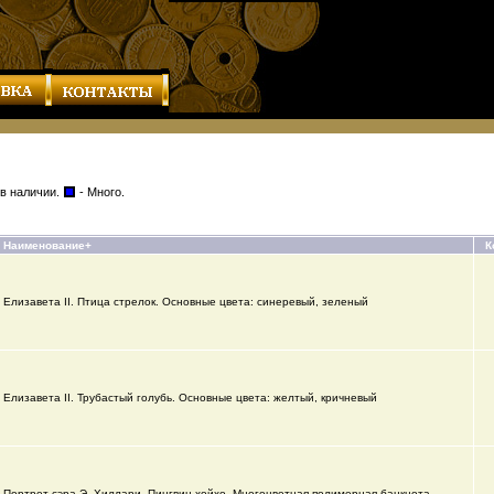
 в наличии.
- Много.
Наименование+
К
Елизавета II. Птица стрелок. Основные цвета: синеревый, зеленый
Елизавета II. Трубастый голубь. Основные цвета: желтый, кричневый
Портрет сэра Э. Хиллари. Пингвин хойхо. Многоцветная полимерная банкнота