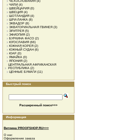
ЧЕХОСЛОВАКИЯ
(4)
ЧИЛИ
(4)
ШВЕЙЦАРИЯ
(0)
ШВЕЦИЯ
(4)
ШОТЛАНДИЯ
(4)
ШРИ-ЛАНКА
(8)
ЭКВАДОР
(8)
ЭКВАТОРИАЛЬНАЯ ГВИНЕЯ
(3)
ЭРИТРЕЯ
(5)
ЭФИОПИЯ
(2)
БУРКИНА ФАСО
(2)
ЮГОСЛАВИЯ
(66)
ЮЖНАЯ КОРЕЯ
(2)
ЮЖНЫЙ СУДАН
(6)
ЮАР
(0)
ЯМАЙКА
(0)
ЯПОНИЯ
(2)
ЦЕНТРАЛЬНАЯ АФРИКАНСКАЯ
РЕСПУБЛИКА
(2)
ЦЕННЫЕ БУМАГИ
(11)
Быстрый поиск
Расширенный поиск>>>
Информация
Витрина PROOFSHOP.RU>>>
О нас
Оформление заказа