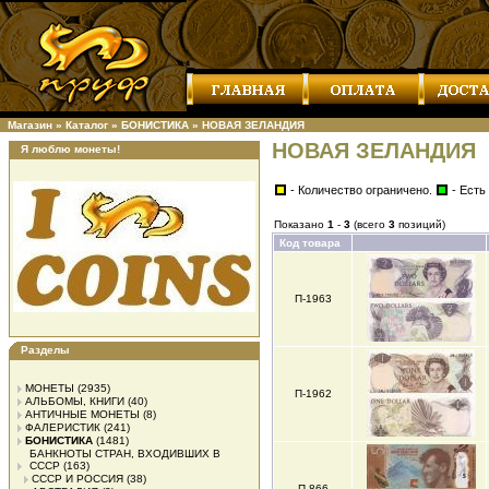
Магазин
»
Каталог
»
БОНИСТИКА
»
НОВАЯ ЗЕЛАНДИЯ
НОВАЯ ЗЕЛАНДИЯ
Я люблю монеты!
- Количество ограничено.
- Есть
Показано
1
-
3
(всего
3
позиций)
Код товара
П-1963
Разделы
МОНЕТЫ
(2935)
П-1962
АЛЬБОМЫ, КНИГИ
(40)
АНТИЧНЫЕ МОНЕТЫ
(8)
ФАЛЕРИСТИК
(241)
БОНИСТИКА
(1481)
БАНКНОТЫ СТРАН, ВХОДИВШИХ В
СССР
(163)
СССР И РОССИЯ
(38)
П-866