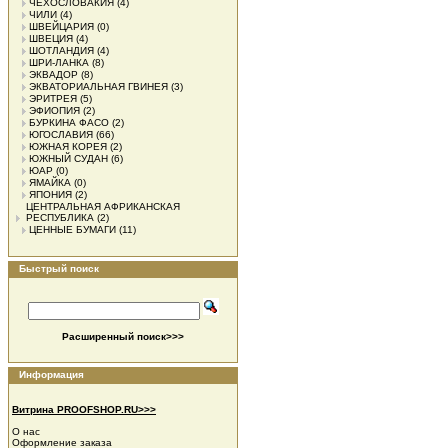
ЧЕХОСЛОВАКИЯ
(4)
ЧИЛИ
(4)
ШВЕЙЦАРИЯ
(0)
ШВЕЦИЯ
(4)
ШОТЛАНДИЯ
(4)
ШРИ-ЛАНКА
(8)
ЭКВАДОР
(8)
ЭКВАТОРИАЛЬНАЯ ГВИНЕЯ
(3)
ЭРИТРЕЯ
(5)
ЭФИОПИЯ
(2)
БУРКИНА ФАСО
(2)
ЮГОСЛАВИЯ
(66)
ЮЖНАЯ КОРЕЯ
(2)
ЮЖНЫЙ СУДАН
(6)
ЮАР
(0)
ЯМАЙКА
(0)
ЯПОНИЯ
(2)
ЦЕНТРАЛЬНАЯ АФРИКАНСКАЯ
РЕСПУБЛИКА
(2)
ЦЕННЫЕ БУМАГИ
(11)
Быстрый поиск
Расширенный поиск>>>
Информация
Витрина PROOFSHOP.RU>>>
О нас
Оформление заказа