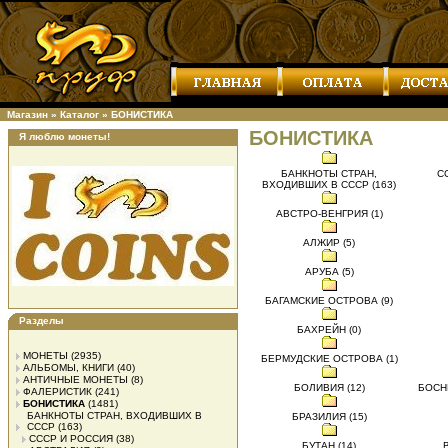
Магазин
»
Каталог
»
БОНИСТИКА
БОНИСТИКА
Я люблю монеты!
БАНКНОТЫ СТРАН,
С
ВХОДИВШИХ В СССР (163)
АВСТРО-ВЕНГРИЯ (1)
АЛЖИР (5)
АРУБА (5)
БАГАМСКИЕ ОСТРОВА (9)
Разделы
БАХРЕЙН (0)
МОНЕТЫ
(2935)
БЕРМУДСКИЕ ОСТРОВА (1)
АЛЬБОМЫ, КНИГИ
(40)
АНТИЧНЫЕ МОНЕТЫ
(8)
БОЛИВИЯ (12)
БОСНИ
ФАЛЕРИСТИК
(241)
БОНИСТИКА
(1481)
БАНКНОТЫ СТРАН, ВХОДИВШИХ В
БРАЗИЛИЯ (15)
СССР
(163)
СССР И РОССИЯ
(38)
БУТАН (14)