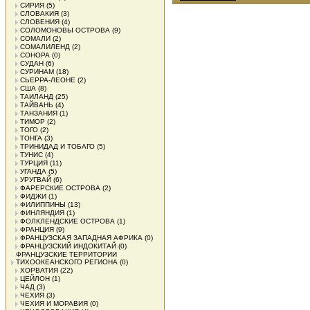
СИРИЯ
(5)
СЛОВАКИЯ
(3)
СЛОВЕНИЯ
(4)
СОЛОМОНОВЫ ОСТРОВА
(9)
СОМАЛИ
(2)
СОМАЛИЛЕНД
(2)
СОНОРА
(0)
СУДАН
(6)
СУРИНАМ
(18)
СЬЕРРА-ЛЕОНЕ
(2)
США
(8)
ТАИЛАНД
(25)
ТАЙВАНЬ
(4)
ТАНЗАНИЯ
(1)
ТИМОР
(2)
ТОГО
(2)
ТОНГА
(3)
ТРИНИДАД И ТОБАГО
(5)
ТУНИС
(4)
ТУРЦИЯ
(11)
УГАНДА
(5)
УРУГВАЙ
(6)
ФАРЕРСКИЕ ОСТРОВА
(2)
ФИДЖИ
(1)
ФИЛИППИНЫ
(13)
ФИНЛЯНДИЯ
(1)
ФОЛКЛЕНДСКИЕ ОСТРОВА
(1)
ФРАНЦИЯ
(9)
ФРАНЦУЗСКАЯ ЗАПАДНАЯ АФРИКА
(0)
ФРАНЦУЗСКИЙ ИНДОКИТАЙ
(0)
ФРАНЦУЗСКИЕ ТЕРРИТОРИИ
ТИХООКЕАНСКОГО РЕГИОНА
(0)
ХОРВАТИЯ
(22)
ЦЕЙЛОН
(1)
ЧАД
(3)
ЧЕХИЯ
(3)
ЧЕХИЯ И МОРАВИЯ
(0)