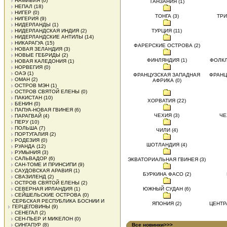
НАМИБИЯ
(0)
ТАНЗАНИЯ (1)
НЕПАЛ
(18)
НИГЕР
(0)
ТОНГА (3)
ТРИ
НИГЕРИЯ
(9)
НИДЕРЛАНДЫ
(1)
НИДЕРЛАНДСКАЯ ИНДИЯ
(2)
ТУРЦИЯ (11)
НИДЕРЛАНДСКИЕ АНТИЛЫ
(14)
НИКАРАГУА
(15)
ФАРЕРСКИЕ ОСТРОВА (2)
НОВАЯ ЗЕЛАНДИЯ
(3)
НОВЫЕ ГЕБРИДЫ
(2)
ФИНЛЯНДИЯ (1)
ФОЛКЛ
НОВАЯ КАЛЕДОНИЯ
(1)
НОРВЕГИЯ
(0)
ОАЭ
(1)
ФРАНЦУЗСКАЯ ЗАПАДНАЯ
ФРАНЦ
ОМАН
(2)
АФРИКА (0)
ОСТРОВ МЭН
(1)
ОСТРОВ СВЯТОЙ ЕЛЕНЫ
(0)
ПАКИСТАН
(10)
ХОРВАТИЯ (22)
БЕНИН
(0)
ПАПУА-НОВАЯ ГВИНЕЯ
(6)
ЧЕХИЯ (3)
ЧЕ
ПАРАГВАЙ
(4)
ПЕРУ
(10)
ПОЛЬША
(7)
ЧИЛИ (4)
ПОРТУГАЛИЯ
(2)
РОДЕЗИЯ
(0)
ШОТЛАНДИЯ (4)
РУАНДА
(12)
РУМЫНИЯ
(3)
САЛЬВАДОР
(6)
ЭКВАТОРИАЛЬНАЯ ГВИНЕЯ (3)
САН-ТОМЕ И ПРИНСИПИ
(9)
САУДОВСКАЯ АРАВИЯ
(1)
БУРКИНА ФАСО (2)
СВАЗИЛЕНД
(2)
ОСТРОВ СВЯТОЙ ЕЛЕНЫ
(2)
СЕВЕРНАЯ ИРЛАНДИЯ
(1)
ЮЖНЫЙ СУДАН (6)
СЕЙШЕЛЬСКИЕ ОСТРОВА
(0)
СЕРБСКАЯ РЕСПУБЛИКА БОСНИИ И
ЯПОНИЯ (2)
ЦЕНТР
ГЕРЦЕГОВИНЫ
(9)
СЕНЕГАЛ
(2)
СЕН-ПЬЕР И МИКЕЛОН
(0)
СИНГАПУР
(8)
Все новинки>>>