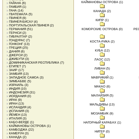
КАЙМАНОВЫ ОСТРОВА (1)
ГАЙАНА
(6)
ГАМБИЯ
(1)
ГАНА
(14)
КАНАДА (2)
ГВАТЕМАЛА
(5)
ГВИНЕЯ
(9)
КИПР (1)
ГВИНЕЯ-БИСАУ
(4)
ПОРТУГАЛЬСКАЯ ГВИНЕЯ
(2)
ГЕРМАНИЯ
(51)
КОМОРСКИЕ ОСТРОВА (0)
РЕС
ГЕРНСИ
(2)
ГИБРАЛТАР
(2)
ГОНДУРАС
(7)
КОСТА-РИКА (2)
ГОНКОНГ
(13)
ГРЕЦИЯ
(25)
КУБА (12)
ДАНИЯ
(6)
ДЖЕРСИ
(2)
ДЖИБУТИ
(3)
ЛАОС (12)
ДОМИНИКАНСКАЯ РЕСПУБЛИКА
(7)
ЕГИПЕТ
(7)
ЛИВАН (5)
ЗАИР
(17)
ЗАМБИЯ
(13)
ЗАПАДНОЕ САМОА
(3)
МАВРИКИЙ (1)
ЗИМБАБВЕ
(5)
ИЗРАИЛЬ
(3)
МАКАО (6)
ИНДИЯ
(10)
ИНДОНЕЗИЯ
(31)
МАЛАЙЗИЯ (5)
ИОРДАНИЯ
(0)
ИРАК
(9)
ИРАН
(13)
МАЛЬДИВЫ (13)
ИСЛАНДИЯ
(4)
ИСПАНИЯ
(3)
МОЗАМБИК (9)
ЙЕМЕН
(13)
ИТАЛИЯ
(3)
КАБО-ВЕРДЕ
(1)
НАГОРНЫЙ КАРАБАХ (1)
КАЙМАНОВЫ ОСТРОВА
(1)
КАМБОДЖА
(22)
НИГЕР (0)
КАМЕРУН
(3)
КАНАДА
(2)