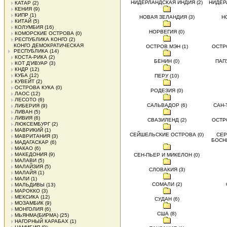
НИДЕРЛАНДСКАЯ ИНДИЯ (2)
НИДЕР
КАТАР
(2)
КЕНИЯ
(9)
КИПР
(1)
НОВАЯ ЗЕЛАНДИЯ (3)
Н
КИТАЙ
(5)
КОЛУМБИЯ
(16)
НОРВЕГИЯ (0)
КОМОРСКИЕ ОСТРОВА
(0)
РЕСПУБЛИКА КОНГО
(2)
КОНГО ДЕМОКРАТИЧЕСКАЯ
ОСТРОВ МЭН (1)
ОСТР
РЕСПУБЛИКА
(14)
КОСТА-РИКА
(2)
БЕНИН (0)
ПАП
КОТ Д'ИВУАР
(3)
КНДР
(12)
КУБА
(12)
ПЕРУ (10)
КУВЕЙТ
(2)
ОСТРОВА КУКА
(0)
РОДЕЗИЯ (0)
ЛАОС
(12)
ЛЕСОТО
(6)
САЛЬВАДОР (6)
САН-
ЛИБЕРИЯ
(9)
ЛИВАН
(5)
ЛИВИЯ
(6)
СВАЗИЛЕНД (2)
ОСТР
ЛЮКСЕМБУРГ
(2)
МАВРИКИЙ
(1)
СЕЙШЕЛЬСКИЕ ОСТРОВА (0)
СЕР
МАВРИТАНИЯ
(3)
БОСНИ
МАДАГАСКАР
(6)
МАКАО
(6)
МАКЕДОНИЯ
(9)
СЕН-ПЬЕР И МИКЕЛОН (0)
МАЛАВИ
(5)
МАЛАЙЗИЯ
(5)
СЛОВАКИЯ (3)
МАЛАЙЯ
(1)
МАЛИ
(1)
СОМАЛИ (2)
МАЛЬДИВЫ
(13)
МАРОККО
(3)
МЕКСИКА
(12)
СУДАН (6)
МОЗАМБИК
(9)
МОНГОЛИЯ
(6)
США (8)
МЬЯНМА(БИРМА)
(25)
НАГОРНЫЙ КАРАБАХ
(1)