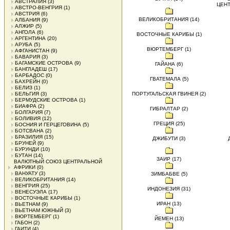
АВСТРАЛИЯ
(3)
ЦЕНТ
АВСТРО-ВЕНГРИЯ
(1)
АВСТРИЯ
(6)
ВЕЛИКОБРИТАНИЯ (14)
АЛБАНИЯ
(9)
АЛЖИР
(5)
АНГОЛА
(6)
ВОСТОЧНЫЕ КАРИБЫ (1)
АРГЕНТИНА
(20)
АРУБА
(5)
ВЮРТЕМБЕРГ (1)
АФГАНИСТАН
(9)
БАВАРИЯ
(3)
БАГАМСКИЕ ОСТРОВА
(9)
ГАЙАНА (6)
БАНГЛАДЕШ
(17)
БАРБАДОС
(0)
ГВАТЕМАЛА (5)
БАХРЕЙН
(0)
БЕЛИЗ
(1)
БЕЛЬГИЯ
(3)
ПОРТУГАЛЬСКАЯ ГВИНЕЯ (2)
БЕРМУДСКИЕ ОСТРОВА
(1)
БИАФРА
(2)
ГИБРАЛТАР (2)
БОЛГАРИЯ
(7)
БОЛИВИЯ
(12)
ГРЕЦИЯ (25)
БОСНИЯ И ГЕРЦЕГОВИНА
(5)
БОТСВАНА
(2)
БРАЗИЛИЯ
(15)
ДЖИБУТИ (3)
БРУНЕЙ
(9)
БУРУНДИ
(10)
БУТАН
(14)
ЗАИР (17)
ВАЛЮТНЫЙ СОЮЗ ЦЕНТРАЛЬНОЙ
АФРИКИ
(0)
ВАНУАТУ
(3)
ЗИМБАБВЕ (5)
ВЕЛИКОБРИТАНИЯ
(14)
ВЕНГРИЯ
(25)
ИНДОНЕЗИЯ (31)
ВЕНЕСУЭЛА
(17)
ВОСТОЧНЫЕ КАРИБЫ
(1)
ИРАН (13)
ВЬЕТНАМ
(9)
ВЬЕТНАМ ЮЖНЫЙ
(3)
ВЮРТЕМБЕРГ
(1)
ЙЕМЕН (13)
ГАБОН
(2)
ГАИТИ
(4)