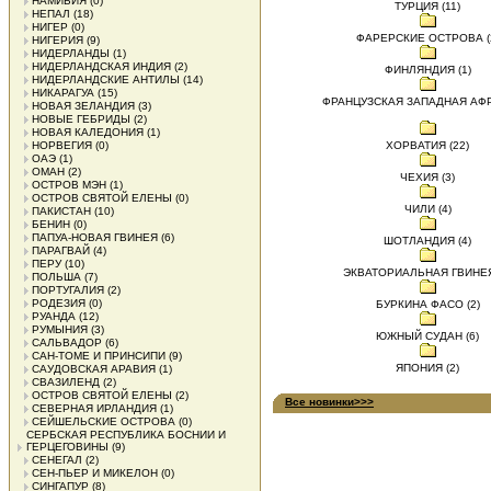
НАМИБИЯ
(0)
ТУРЦИЯ (11)
НЕПАЛ
(18)
НИГЕР
(0)
ФАРЕРСКИЕ ОСТРОВА (
НИГЕРИЯ
(9)
НИДЕРЛАНДЫ
(1)
НИДЕРЛАНДСКАЯ ИНДИЯ
(2)
ФИНЛЯНДИЯ (1)
НИДЕРЛАНДСКИЕ АНТИЛЫ
(14)
НИКАРАГУА
(15)
ФРАНЦУЗСКАЯ ЗАПАДНАЯ АФР
НОВАЯ ЗЕЛАНДИЯ
(3)
НОВЫЕ ГЕБРИДЫ
(2)
НОВАЯ КАЛЕДОНИЯ
(1)
НОРВЕГИЯ
(0)
ХОРВАТИЯ (22)
ОАЭ
(1)
ОМАН
(2)
ЧЕХИЯ (3)
ОСТРОВ МЭН
(1)
ОСТРОВ СВЯТОЙ ЕЛЕНЫ
(0)
ЧИЛИ (4)
ПАКИСТАН
(10)
БЕНИН
(0)
ПАПУА-НОВАЯ ГВИНЕЯ
(6)
ШОТЛАНДИЯ (4)
ПАРАГВАЙ
(4)
ПЕРУ
(10)
ЭКВАТОРИАЛЬНАЯ ГВИНЕЯ
ПОЛЬША
(7)
ПОРТУГАЛИЯ
(2)
РОДЕЗИЯ
(0)
БУРКИНА ФАСО (2)
РУАНДА
(12)
РУМЫНИЯ
(3)
ЮЖНЫЙ СУДАН (6)
САЛЬВАДОР
(6)
САН-ТОМЕ И ПРИНСИПИ
(9)
ЯПОНИЯ (2)
САУДОВСКАЯ АРАВИЯ
(1)
СВАЗИЛЕНД
(2)
ОСТРОВ СВЯТОЙ ЕЛЕНЫ
(2)
Все новинки>>>
СЕВЕРНАЯ ИРЛАНДИЯ
(1)
СЕЙШЕЛЬСКИЕ ОСТРОВА
(0)
СЕРБСКАЯ РЕСПУБЛИКА БОСНИИ И
ГЕРЦЕГОВИНЫ
(9)
СЕНЕГАЛ
(2)
СЕН-ПЬЕР И МИКЕЛОН
(0)
СИНГАПУР
(8)