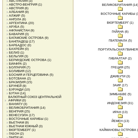
АВСТРАЛИЯ
(3)
АВСТРО-ВЕНГРИЯ
(1)
ВЕЛИКОБРИТАНИЯ (14
АВСТРИЯ
(6)
АЛБАНИЯ
(9)
ВОСТОЧНЫЕ КАРИБЫ (1
АЛЖИР
(5)
АНГОЛА
(6)
ВЮРТЕМБЕРГ (1)
АРГЕНТИНА
(20)
АРУБА
(5)
АФГАНИСТАН
(9)
ГАЙАНА (6)
БАВАРИЯ
(3)
БАГАМСКИЕ ОСТРОВА
(9)
ГВАТЕМАЛА (5)
БАНГЛАДЕШ
(17)
БАРБАДОС
(0)
БАХРЕЙН
(0)
ПОРТУГАЛЬСКАЯ ГВИНЕЯ 
БЕЛИЗ
(1)
БЕЛЬГИЯ
(3)
ГИБРАЛТАР (2)
БЕРМУДСКИЕ ОСТРОВА
(1)
БИАФРА
(2)
БОЛГАРИЯ
(7)
ГРЕЦИЯ (25)
БОЛИВИЯ
(12)
БОСНИЯ И ГЕРЦЕГОВИНА
(5)
ДЖИБУТИ (3)
БОТСВАНА
(2)
БРАЗИЛИЯ
(15)
ЗАИР (17)
БРУНЕЙ
(9)
БУРУНДИ
(10)
БУТАН
(14)
ЗИМБАБВЕ (5)
ВАЛЮТНЫЙ СОЮЗ ЦЕНТРАЛЬНОЙ
АФРИКИ
(0)
ИНДОНЕЗИЯ (31)
ВАНУАТУ
(3)
ВЕЛИКОБРИТАНИЯ
(14)
ВЕНГРИЯ
(25)
ИРАН (13)
ВЕНЕСУЭЛА
(17)
ВОСТОЧНЫЕ КАРИБЫ
(1)
ЙЕМЕН (13)
ВЬЕТНАМ
(9)
ВЬЕТНАМ ЮЖНЫЙ
(3)
ВЮРТЕМБЕРГ
(1)
КАЙМАНОВЫ ОСТРОВА (
ГАБОН
(2)
ГАИТИ
(4)