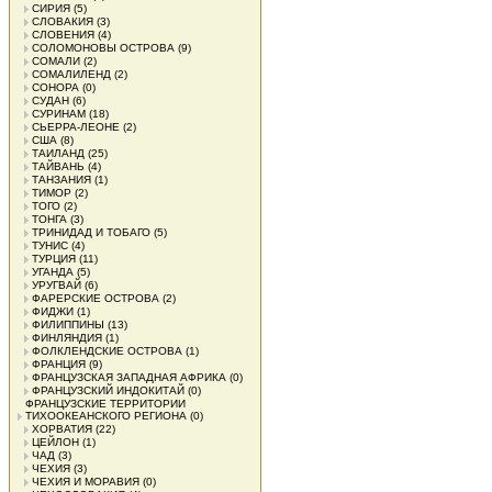
СИРИЯ
(5)
СЛОВАКИЯ
(3)
СЛОВЕНИЯ
(4)
СОЛОМОНОВЫ ОСТРОВА
(9)
СОМАЛИ
(2)
СОМАЛИЛЕНД
(2)
СОНОРА
(0)
СУДАН
(6)
СУРИНАМ
(18)
СЬЕРРА-ЛЕОНЕ
(2)
США
(8)
ТАИЛАНД
(25)
ТАЙВАНЬ
(4)
ТАНЗАНИЯ
(1)
ТИМОР
(2)
ТОГО
(2)
ТОНГА
(3)
ТРИНИДАД И ТОБАГО
(5)
ТУНИС
(4)
ТУРЦИЯ
(11)
УГАНДА
(5)
УРУГВАЙ
(6)
ФАРЕРСКИЕ ОСТРОВА
(2)
ФИДЖИ
(1)
ФИЛИППИНЫ
(13)
ФИНЛЯНДИЯ
(1)
ФОЛКЛЕНДСКИЕ ОСТРОВА
(1)
ФРАНЦИЯ
(9)
ФРАНЦУЗСКАЯ ЗАПАДНАЯ АФРИКА
(0)
ФРАНЦУЗСКИЙ ИНДОКИТАЙ
(0)
ФРАНЦУЗСКИЕ ТЕРРИТОРИИ
ТИХООКЕАНСКОГО РЕГИОНА
(0)
ХОРВАТИЯ
(22)
ЦЕЙЛОН
(1)
ЧАД
(3)
ЧЕХИЯ
(3)
ЧЕХИЯ И МОРАВИЯ
(0)