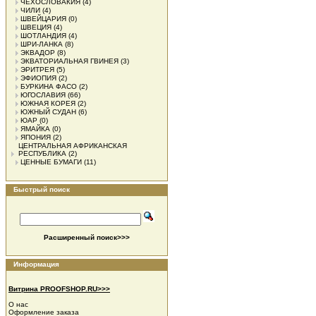
ЧЕХОСЛОВАКИЯ
(4)
ЧИЛИ
(4)
ШВЕЙЦАРИЯ
(0)
ШВЕЦИЯ
(4)
ШОТЛАНДИЯ
(4)
ШРИ-ЛАНКА
(8)
ЭКВАДОР
(8)
ЭКВАТОРИАЛЬНАЯ ГВИНЕЯ
(3)
ЭРИТРЕЯ
(5)
ЭФИОПИЯ
(2)
БУРКИНА ФАСО
(2)
ЮГОСЛАВИЯ
(66)
ЮЖНАЯ КОРЕЯ
(2)
ЮЖНЫЙ СУДАН
(6)
ЮАР
(0)
ЯМАЙКА
(0)
ЯПОНИЯ
(2)
ЦЕНТРАЛЬНАЯ АФРИКАНСКАЯ
РЕСПУБЛИКА
(2)
ЦЕННЫЕ БУМАГИ
(11)
Быстрый поиск
Расширенный поиск>>>
Информация
Витрина PROOFSHOP.RU>>>
О нас
Оформление заказа