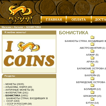
Магазин
»
Каталог
»
БОНИСТИКА
БОНИСТИКА
Я люблю монеты!
БАНКНОТЫ СТРАН, ВХОДИВШИХ В 
АВСТРО-ВЕНГРИЯ (1)
АЛЖИР (5)
АРУБА (5)
БАГАМСКИЕ ОСТРОВА (9
БАХРЕЙН (0)
Разделы
БЕРМУДСКИЕ ОСТРОВА (
МОНЕТЫ
(2935)
АЛЬБОМЫ, КНИГИ
(40)
БОЛИВИЯ (12)
АНТИЧНЫЕ МОНЕТЫ
(8)
ФАЛЕРИСТИК
(241)
БОНИСТИКА
(1481)
БРАЗИЛИЯ (15)
БАНКНОТЫ СТРАН, ВХОДИВШИХ В
СССР
(163)
БУТАН (14)
СССР И РОССИЯ
(38)