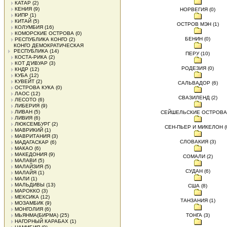
КАТАР
(2)
КЕНИЯ
(9)
НОРВЕГИЯ (0)
КИПР
(1)
КИТАЙ
(5)
ОСТРОВ МЭН (1)
КОЛУМБИЯ
(16)
КОМОРСКИЕ ОСТРОВА
(0)
БЕНИН (0)
РЕСПУБЛИКА КОНГО
(2)
КОНГО ДЕМОКРАТИЧЕСКАЯ
РЕСПУБЛИКА
(14)
ПЕРУ (10)
КОСТА-РИКА
(2)
КОТ Д'ИВУАР
(3)
РОДЕЗИЯ (0)
КНДР
(12)
КУБА
(12)
КУВЕЙТ
(2)
САЛЬВАДОР (6)
ОСТРОВА КУКА
(0)
ЛАОС
(12)
СВАЗИЛЕНД (2)
ЛЕСОТО
(6)
ЛИБЕРИЯ
(9)
ЛИВАН
(5)
СЕЙШЕЛЬСКИЕ ОСТРОВА 
ЛИВИЯ
(6)
ЛЮКСЕМБУРГ
(2)
СЕН-ПЬЕР И МИКЕЛОН (
МАВРИКИЙ
(1)
МАВРИТАНИЯ
(3)
СЛОВАКИЯ (3)
МАДАГАСКАР
(6)
МАКАО
(6)
МАКЕДОНИЯ
(9)
СОМАЛИ (2)
МАЛАВИ
(5)
МАЛАЙЗИЯ
(5)
СУДАН (6)
МАЛАЙЯ
(1)
МАЛИ
(1)
МАЛЬДИВЫ
(13)
США (8)
МАРОККО
(3)
МЕКСИКА
(12)
ТАНЗАНИЯ (1)
МОЗАМБИК
(9)
МОНГОЛИЯ
(6)
МЬЯНМА(БИРМА)
(25)
ТОНГА (3)
НАГОРНЫЙ КАРАБАХ
(1)