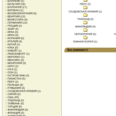
БАХРЕЙН
(1)
БЕЛЬГИЯ
(18)
ПЕРУ (2)
БОЛГАРИЯ
(17)
ВАТИКАН
(1)
САУДОВСКАЯ АРАВИЯ (1)
ВЕЛИКОБРИТАНИЯ
(6)
ВЕНГРИЯ
(13)
ТАИЛАНД (0)
ВЕНЕСУЭЛА
(0)
ГЕРМАНИЯ
(14)
ГРЕЦИЯ
(2)
ФИНЛЯНДИЯ (0)
ЗАИР
(0)
ИРАК
(0)
ЧЕРНОГОРИЯ (0)
Ч
ИРАН
(0)
ИСПАНИЯ
(0)
ИТАЛИЯ
(4)
ЮЖНАЯ КОРЕЯ (1)
КИТАЙ
(1)
КУБА
(0)
Все новинки>>>
КУВЕЙТ
(1)
ЛЮКСЕМБУРГ
(1)
МАРОККО
(1)
МЕКСИКА
(0)
МОНГОЛИЯ
(5)
НАТО
(2)
ОАЭ
(1)
ООН
(1)
ОСТРОВ МЭН
(3)
ПАКИСТАН
(5)
ПЕРУ
(2)
ПОЛЬША
(8)
РУМЫНИЯ
(3)
САУДОВСКАЯ АРАВИЯ
(1)
СИРИЯ
(0)
США
(35)
ТАИЛАНД
(0)
ТАЙВАНЬ
(0)
ТУРЦИЯ
(0)
ФИНЛЯНДИЯ
(0)
ФРАНЦИЯ
(3)
ХОРВАТИЯ
(0)