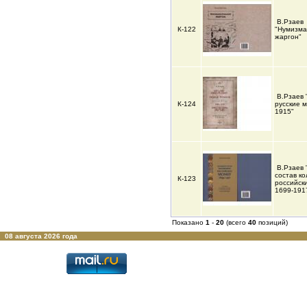
В.Рзаев
К-122
"Нумизма
жаргон"
В.Рзаев 
К-124
русские 
1915"
В.Рзаев 
состав к
К-123
российск
1699-191
Показано
1
-
20
(всего
40
позиций)
08 августа 2026 года