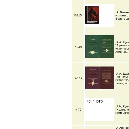
А. Чичик
К-115
и знаки о
Белого д
А.А. Щел
"Бумажны
К-110
истоичес
легенды,
А.А. Щел
"Монеты:
К-109
историче
легенды, 
А.Н, Кул
К-72
"Холодно
немецких
А.Усенко