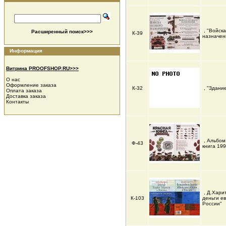
, "Войск
Расширенный поиск>>>
К-39
назначен
Информация
Витрина PROOFSHOP.RU>>>
О нас
Оформление заказа
К-32
, "Здани
Оплата заказа
Доставка заказа
Контакты
, Альбом
Ф-43
книга 19
, Д.Хари
К-103
деньги ев
России"