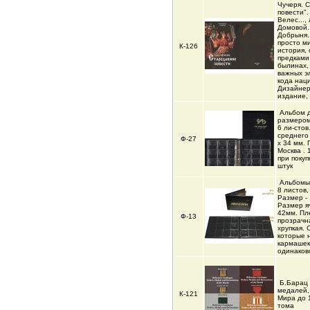
Чучеря. 
повести".
Велес...,
Домовой..
Добрыня..
просто м
К-126
история,
предками 
былинах,
важных э
кода нац
Дизайнер
издание,
Альбом 
размером 
6 ли-стов
среднего
Ф-27
х 34 мм.
Москва . 
при покуп
штук
Альбомы 
8 листов, 
Размер - 
Размер я
42мм. Пл
Ф-13
прозрачн
хрупкая. 
которые 
кармашек
одинаков
Б.Барац 
медалей,
К-121
Мира до 
тома