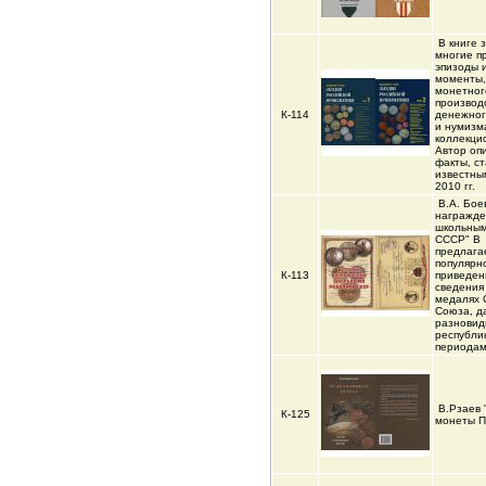
В книге 
многие п
эпизоды 
моменты,
монетног
производ
К-114
денежног
и нумизм
коллекци
Автор оп
факты, с
известны
2010 гг.
В.А. Бое
награжд
школьны
СССР" В
предлага
популярн
К-113
приведен
сведения
медалях 
Союза, д
разновид
республи
периода
В.Рзаев
К-125
монеты П