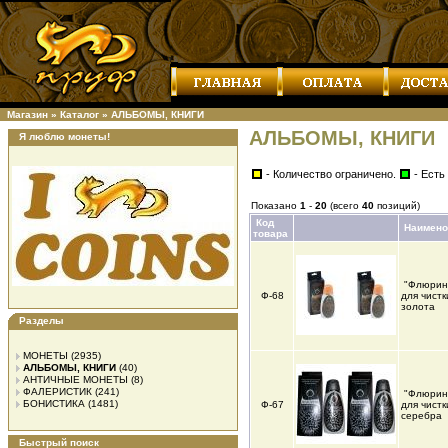
Магазин
»
Каталог
»
АЛЬБОМЫ, КНИГИ
АЛЬБОМЫ, КНИГИ
Я люблю монеты!
- Количество ограничено.
- Есть
Показано
1
-
20
(всего
40
позиций)
Код
Наимено
товара
"Флюрин
Ф-68
для чистк
золота
Разделы
МОНЕТЫ
(2935)
АЛЬБОМЫ, КНИГИ
(40)
АНТИЧНЫЕ МОНЕТЫ
(8)
ФАЛЕРИСТИК
(241)
"Флюрин
БОНИСТИКА
(1481)
Ф-67
для чистк
серебра
Быстрый поиск