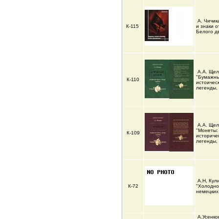
А. Чичик
К-115
и знаки о
Белого д
А.А. Щел
"Бумажны
К-110
истоичес
легенды,
А.А. Щел
"Монеты:
К-109
историче
легенды, 
А.Н, Кул
К-72
"Холодно
немецких
А.Усенко