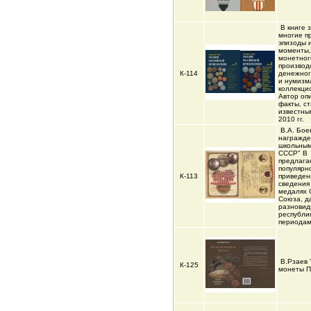
В книге 
многие п
эпизоды 
моменты,
монетног
производ
К-114
денежног
и нумизм
коллекци
Автор оп
факты, с
известны
2010 гг.
В.А. Бое
награжд
школьны
СССР" В
предлага
популярн
К-113
приведен
сведения
медалях 
Союза, д
разновид
республи
периода
В.Рзаев
К-125
монеты П