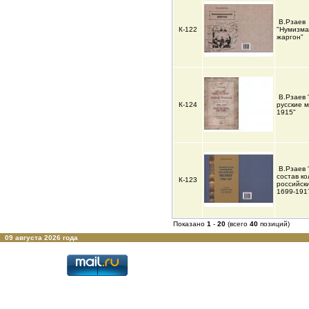
В.Рзаев
К-122
"Нумизма
жаргон"
В.Рзаев 
К-124
русские 
1915"
В.Рзаев 
состав к
К-123
российск
1699-191
Показано
1
-
20
(всего
40
позиций)
09 августа 2026 года