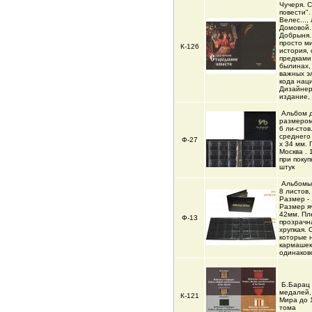
Чучеря. 
повести".
Велес...,
Домовой..
Добрыня..
просто м
К-126
история,
предками 
былинах,
важных э
кода нац
Дизайнер
издание,
Альбом 
размером 
6 ли-стов
среднего
Ф-27
х 34 мм.
Москва . 
при покуп
штук
Альбомы 
8 листов, 
Размер - 
Размер я
42мм. Пл
Ф-13
прозрачн
хрупкая. 
которые 
кармашек
одинаков
Б.Барац 
медалей,
К-121
Мира до 
тома