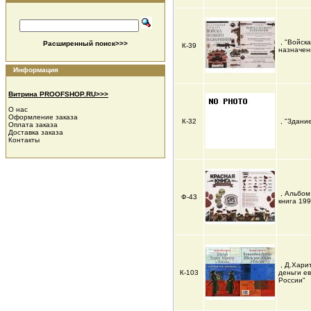
, "Войск
Расширенный поиск>>>
К-39
назначен
Информация
Витрина PROOFSHOP.RU>>>
О нас
Оформление заказа
К-32
, "Здани
Оплата заказа
Доставка заказа
Контакты
, Альбом
Ф-43
книга 19
, Д.Хари
К-103
деньги ев
России"