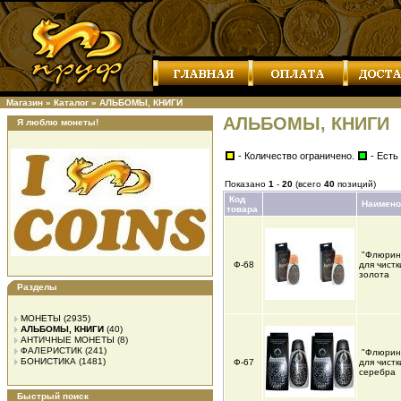
Магазин
»
Каталог
»
АЛЬБОМЫ, КНИГИ
АЛЬБОМЫ, КНИГИ
Я люблю монеты!
- Количество ограничено.
- Есть
Показано
1
-
20
(всего
40
позиций)
Код
Наимено
товара
"Флюрин
Ф-68
для чистк
золота
Разделы
МОНЕТЫ
(2935)
АЛЬБОМЫ, КНИГИ
(40)
АНТИЧНЫЕ МОНЕТЫ
(8)
ФАЛЕРИСТИК
(241)
"Флюрин
БОНИСТИКА
(1481)
Ф-67
для чистк
серебра
Быстрый поиск