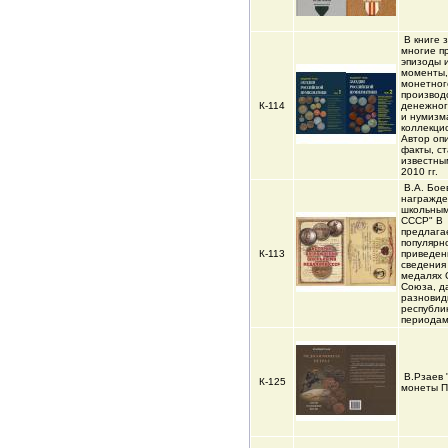
В книге 
многие п
эпизоды 
моменты,
монетног
производ
К-114
денежног
и нумизм
коллекци
Автор оп
факты, с
известны
2010 гг.
В.А. Бое
награжд
школьны
СССР" В
предлага
популярн
К-113
приведен
сведения
медалях 
Союза, д
разновид
республи
периода
В.Рзаев
К-125
монеты П