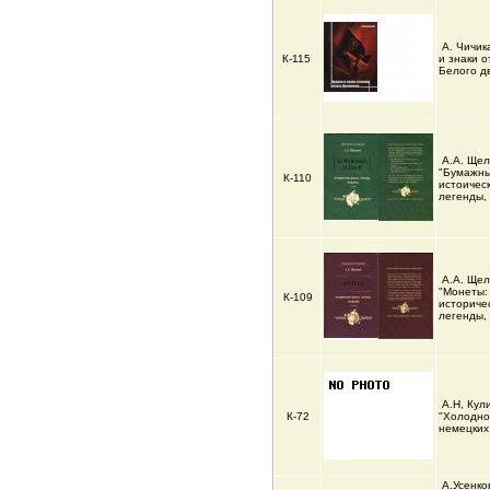
А. Чичик
К-115
и знаки о
Белого д
А.А. Щел
"Бумажны
К-110
истоичес
легенды,
А.А. Щел
"Монеты:
К-109
историче
легенды, 
А.Н, Кул
К-72
"Холодно
немецких
А.Усенко