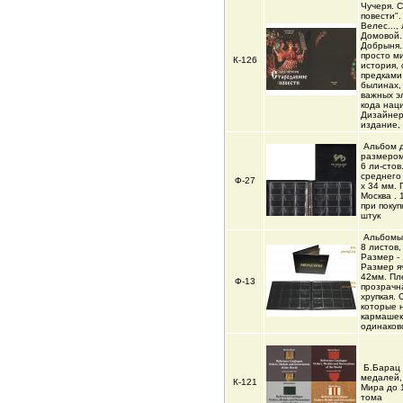
Чучеря. 
повести".
Велес...,
Домовой..
Добрыня..
просто м
К-126
история,
предками 
былинах,
важных э
кода нац
Дизайнер
издание,
Альбом 
размером 
6 ли-стов
среднего
Ф-27
х 34 мм.
Москва . 
при покуп
штук
Альбомы 
8 листов, 
Размер - 
Размер я
42мм. Пл
Ф-13
прозрачн
хрупкая. 
которые 
кармашек
одинаков
Б.Барац 
медалей,
К-121
Мира до 
тома