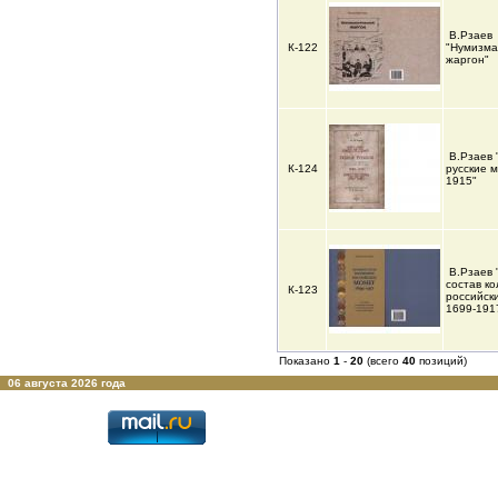
В.Рзаев
К-122
"Нумизма
жаргон"
В.Рзаев 
К-124
русские 
1915"
В.Рзаев 
состав к
К-123
российск
1699-191
Показано
1
-
20
(всего
40
позиций)
06 августа 2026 года