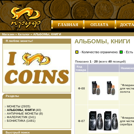
Магазин
»
Каталог
»
АЛЬБОМЫ, КНИГИ
АЛЬБОМЫ, КНИГИ
Я люблю монеты!
- Количество ограничено.
- Есть
Показано
1
-
20
(всего
40
позиций)
Код
Наимено
товара
"Флюрин
Ф-68
для чистк
золота
Разделы
МОНЕТЫ
(2935)
АЛЬБОМЫ, КНИГИ
(40)
АНТИЧНЫЕ МОНЕТЫ
(8)
ФАЛЕРИСТИК
(241)
"Флюрин
БОНИСТИКА
(1481)
Ф-67
для чистк
серебра
Быстрый поиск