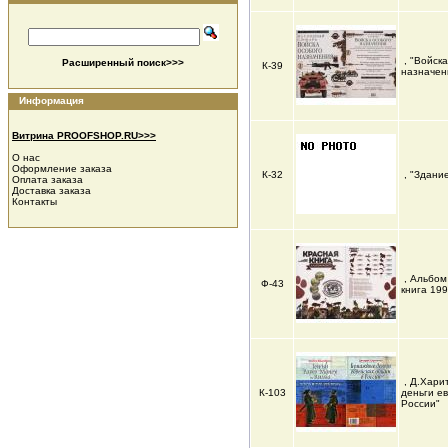
, "Войск
Расширенный поиск>>>
К-39
назначен
Информация
Витрина PROOFSHOP.RU>>>
О нас
Оформление заказа
К-32
, "Здани
Оплата заказа
Доставка заказа
Контакты
, Альбом
Ф-43
книга 19
, Д.Хари
К-103
деньги ев
России"