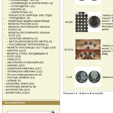
«ОЛИМПИАДА - 80»
(0)
«ОЛИМПИАДА В БАРСЕЛОНЕ»
(0)
«СТАРОДЕЛЫ»
(11)
НАБОРЫ
(4)
«ПЕРЕПУТКИ»
(1)
РУБЛИ СССР ОБРАЗЦА 1961 ГОДА.
Набор и
"ПОГОДОВКА"
(0)
Серия \"
книга\".
ПАМЯТНЫЕ МЕДНО-НИКЕЛЕВЫЕ
М-339
отчекан
МОНЕТЫ РОССИИ
(213)
Московс
МОНЕТЫ РЕГУЛЯРНОГО ЧЕКАНА
дворе
РСФСР
(6)
МОНЕТЫ РЕГУЛЯРНОГО ЧЕКАНА
СССР
(10)
ЗОЛОТЫЕ МОНЕТЫ
(2)
ЖЕТОН МОСКОВСКОГО МЕТРО
(0)
РОССИЙСКИЕ ТЕРРИТОРИИ
(1)
Набор и
МОНЕТЫ РОССИИ ДО 1917 ГОДА
(129)
монет: 1,
М-312а
ЕВРОПА
(1112)
рублей +
МОНЕТЫ СТРАН, ВХОДИВШИХ В
ММД
СССР
(329)
АЗИЯ
(272)
АВСТРАЛИЯ И ОКЕАНИЯ
(95)
АФРИКА
(202)
СЕВЕРНАЯ АМЕРИКА
(247)
ЛАТИНСКАЯ АМЕРИКА
(222)
Не классифицированные
(0)
С-28
Шевченк
ПУСТЫЕ НОМЕРА
(21)
НОВЫЕ
(0)
АЛЬБОМЫ, КНИГИ
(40)
АНТИЧНЫЕ МОНЕТЫ
(8)
ФАЛЕРИСТИК
(241)
БОНИСТИКА
(1481)
Показано
1
-
4
(всего
4
позиций)
Быстрый поиск