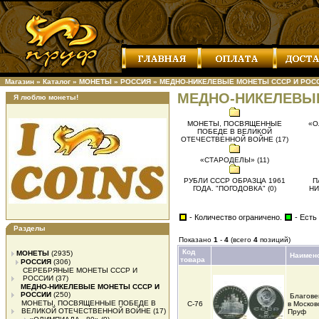
Магазин
»
Каталог
»
МОНЕТЫ
»
РОССИЯ
»
МЕДНО-НИКЕЛЕВЫЕ МОНЕТЫ СССР И РОС
МЕДНО-НИКЕЛЕВЫ
Я люблю монеты!
МОНЕТЫ, ПОСВЯЩЕННЫЕ
«О
ПОБЕДЕ В ВЕЛИКОЙ
ОТЕЧЕСТВЕННОЙ ВОЙНЕ (17)
«СТАРОДЕЛЫ» (11)
РУБЛИ СССР ОБРАЗЦА 1961
П
ГОДА. "ПОГОДОВКА" (0)
НИ
- Количество ограничено.
- Есть
Разделы
Показано
1
-
4
(всего
4
позиций)
Код
МОНЕТЫ
(2935)
Наимен
товара
РОССИЯ
(306)
СЕРЕБРЯНЫЕ МОНЕТЫ СССР И
РОССИИ
(37)
МЕДНО-НИКЕЛЕВЫЕ МОНЕТЫ СССР И
РОССИИ
(250)
Благове
МОНЕТЫ, ПОСВЯЩЕННЫЕ ПОБЕДЕ В
С-76
в Москов
ВЕЛИКОЙ ОТЕЧЕСТВЕННОЙ ВОЙНЕ
(17)
Пруф