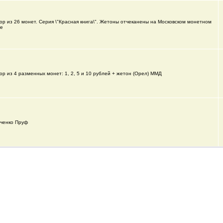
ор из 26 монет. Серия \"Красная книга\". Жетоны отчеканены на Московском монетном
ре
ор из 4 разменных монет: 1, 2, 5 и 10 рублей + жетон (Орел) ММД
ченко Пруф