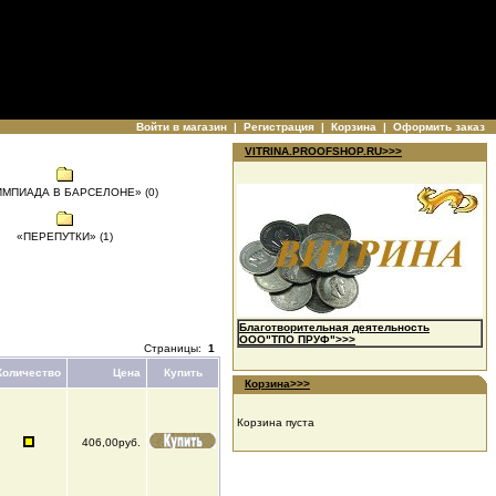
Войти в магазин
|
Регистрация
|
Корзина
|
Оформить заказ
VITRINA.PROOFSHOP.RU>>>
МПИАДА В БАРСЕЛОНЕ» (0)
«ПЕРЕПУТКИ» (1)
Благотворительная деятельность
ООО"ТПО ПРУФ">>>
Страницы:
1
Количество
Цена
Купить
Корзина>>>
Корзина пуста
406,00руб.