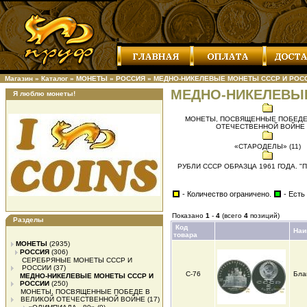
Магазин
»
Каталог
»
МОНЕТЫ
»
РОССИЯ
»
МЕДНО-НИКЕЛЕВЫЕ МОНЕТЫ СССР И РОС
МЕДНО-НИКЕЛЕВЫ
Я люблю монеты!
МОНЕТЫ, ПОСВЯЩЕННЫЕ ПОБЕДЕ
ОТЕЧЕСТВЕННОЙ ВОЙНЕ (
«СТАРОДЕЛЫ» (11)
РУБЛИ СССР ОБРАЗЦА 1961 ГОДА. "П
- Количество ограничено.
- Есть
Показано
1
-
4
(всего
4
позиций)
Разделы
Код
Наи
товара
МОНЕТЫ
(2935)
РОССИЯ
(306)
СЕРЕБРЯНЫЕ МОНЕТЫ СССР И
РОССИИ
(37)
С-76
Бла
МЕДНО-НИКЕЛЕВЫЕ МОНЕТЫ СССР И
РОССИИ
(250)
МОНЕТЫ, ПОСВЯЩЕННЫЕ ПОБЕДЕ В
ВЕЛИКОЙ ОТЕЧЕСТВЕННОЙ ВОЙНЕ
(17)