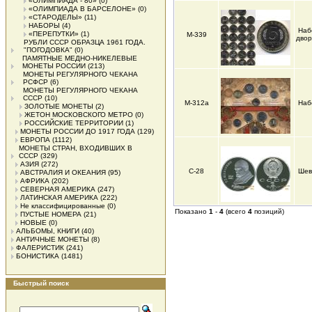
«ОЛИМПИАДА - 80»
(0)
«ОЛИМПИАДА В БАРСЕЛОНЕ»
(0)
«СТАРОДЕЛЫ»
(11)
НАБОРЫ
(4)
Наб
«ПЕРЕПУТКИ»
(1)
М-339
дво
РУБЛИ СССР ОБРАЗЦА 1961 ГОДА.
"ПОГОДОВКА"
(0)
ПАМЯТНЫЕ МЕДНО-НИКЕЛЕВЫЕ
МОНЕТЫ РОССИИ
(213)
МОНЕТЫ РЕГУЛЯРНОГО ЧЕКАНА
РСФСР
(6)
МОНЕТЫ РЕГУЛЯРНОГО ЧЕКАНА
СССР
(10)
М-312а
Наб
ЗОЛОТЫЕ МОНЕТЫ
(2)
ЖЕТОН МОСКОВСКОГО МЕТРО
(0)
РОССИЙСКИЕ ТЕРРИТОРИИ
(1)
МОНЕТЫ РОССИИ ДО 1917 ГОДА
(129)
ЕВРОПА
(1112)
МОНЕТЫ СТРАН, ВХОДИВШИХ В
СССР
(329)
АЗИЯ
(272)
С-28
Шев
АВСТРАЛИЯ И ОКЕАНИЯ
(95)
АФРИКА
(202)
СЕВЕРНАЯ АМЕРИКА
(247)
ЛАТИНСКАЯ АМЕРИКА
(222)
Не классифицированные
(0)
Показано
1
-
4
(всего
4
позиций)
ПУСТЫЕ НОМЕРА
(21)
НОВЫЕ
(0)
АЛЬБОМЫ, КНИГИ
(40)
АНТИЧНЫЕ МОНЕТЫ
(8)
ФАЛЕРИСТИК
(241)
БОНИСТИКА
(1481)
Быстрый поиск