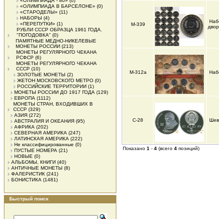
«ОЛИМПИАДА - 80»
(0)
«ОЛИМПИАДА В БАРСЕЛОНЕ»
(0)
«СТАРОДЕЛЫ»
(11)
НАБОРЫ
(4)
Наб
«ПЕРЕПУТКИ»
(1)
М-339
дво
РУБЛИ СССР ОБРАЗЦА 1961 ГОДА.
"ПОГОДОВКА"
(0)
ПАМЯТНЫЕ МЕДНО-НИКЕЛЕВЫЕ
МОНЕТЫ РОССИИ
(213)
МОНЕТЫ РЕГУЛЯРНОГО ЧЕКАНА
РСФСР
(6)
МОНЕТЫ РЕГУЛЯРНОГО ЧЕКАНА
СССР
(10)
М-312а
Наб
ЗОЛОТЫЕ МОНЕТЫ
(2)
ЖЕТОН МОСКОВСКОГО МЕТРО
(0)
РОССИЙСКИЕ ТЕРРИТОРИИ
(1)
МОНЕТЫ РОССИИ ДО 1917 ГОДА
(129)
ЕВРОПА
(1112)
МОНЕТЫ СТРАН, ВХОДИВШИХ В
СССР
(329)
АЗИЯ
(272)
С-28
Шев
АВСТРАЛИЯ И ОКЕАНИЯ
(95)
АФРИКА
(202)
СЕВЕРНАЯ АМЕРИКА
(247)
ЛАТИНСКАЯ АМЕРИКА
(222)
Не классифицированные
(0)
Показано
1
-
4
(всего
4
позиций)
ПУСТЫЕ НОМЕРА
(21)
НОВЫЕ
(0)
АЛЬБОМЫ, КНИГИ
(40)
АНТИЧНЫЕ МОНЕТЫ
(8)
ФАЛЕРИСТИК
(241)
БОНИСТИКА
(1481)
Быстрый поиск