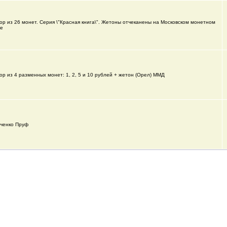
ор из 26 монет. Серия \"Красная книга\". Жетоны отчеканены на Московском монетном
ре
ор из 4 разменных монет: 1, 2, 5 и 10 рублей + жетон (Орел) ММД
ченко Пруф