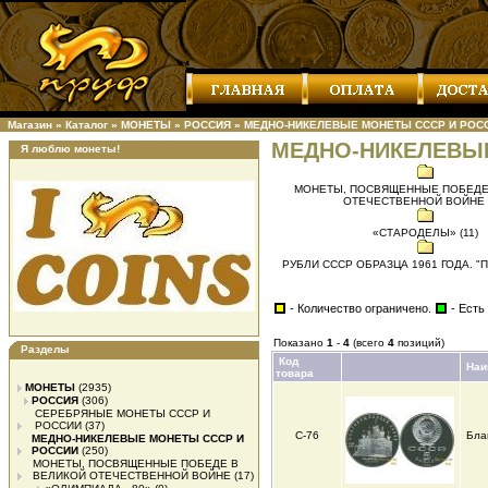
Магазин
»
Каталог
»
МОНЕТЫ
»
РОССИЯ
»
МЕДНО-НИКЕЛЕВЫЕ МОНЕТЫ СССР И РОС
МЕДНО-НИКЕЛЕВЫ
Я люблю монеты!
МОНЕТЫ, ПОСВЯЩЕННЫЕ ПОБЕДЕ
ОТЕЧЕСТВЕННОЙ ВОЙНЕ (
«СТАРОДЕЛЫ» (11)
РУБЛИ СССР ОБРАЗЦА 1961 ГОДА. "П
- Количество ограничено.
- Есть
Показано
1
-
4
(всего
4
позиций)
Разделы
Код
Наи
товара
МОНЕТЫ
(2935)
РОССИЯ
(306)
СЕРЕБРЯНЫЕ МОНЕТЫ СССР И
РОССИИ
(37)
С-76
Бла
МЕДНО-НИКЕЛЕВЫЕ МОНЕТЫ СССР И
РОССИИ
(250)
МОНЕТЫ, ПОСВЯЩЕННЫЕ ПОБЕДЕ В
ВЕЛИКОЙ ОТЕЧЕСТВЕННОЙ ВОЙНЕ
(17)