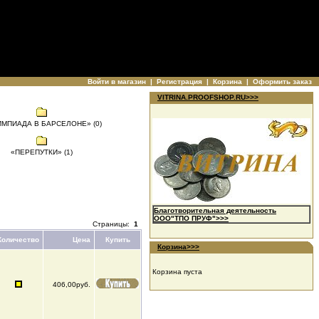
Войти в магазин
|
Регистрация
|
Корзина
|
Оформить заказ
VITRINA.PROOFSHOP.RU>>>
МПИАДА В БАРСЕЛОНЕ» (0)
«ПЕРЕПУТКИ» (1)
Благотворительная деятельность
ООО"ТПО ПРУФ">>>
Страницы:
1
Количество
Цена
Купить
Корзина>>>
Корзина пуста
406,00руб.