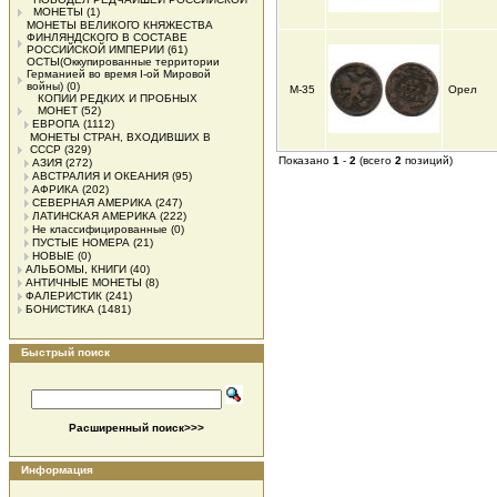
МОНЕТЫ
(1)
МОНЕТЫ ВЕЛИКОГО КНЯЖЕСТВА
ФИНЛЯНДСКОГО В СОСТАВЕ
РОССИЙСКОЙ ИМПЕРИИ
(61)
ОСТЫ(Оккупированные территории
Германией во время I-ой Мировой
войны)
(0)
М-35
Орел
КОПИИ РЕДКИХ И ПРОБНЫХ
МОНЕТ
(52)
ЕВРОПА
(1112)
МОНЕТЫ СТРАН, ВХОДИВШИХ В
СССР
(329)
Показано
1
-
2
(всего
2
позиций)
АЗИЯ
(272)
АВСТРАЛИЯ И ОКЕАНИЯ
(95)
АФРИКА
(202)
СЕВЕРНАЯ АМЕРИКА
(247)
ЛАТИНСКАЯ АМЕРИКА
(222)
Не классифицированные
(0)
ПУСТЫЕ НОМЕРА
(21)
НОВЫЕ
(0)
АЛЬБОМЫ, КНИГИ
(40)
АНТИЧНЫЕ МОНЕТЫ
(8)
ФАЛЕРИСТИК
(241)
БОНИСТИКА
(1481)
Быстрый поиск
Расширенный поиск>>>
Информация