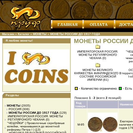
Магазин
»
Каталог
»
МОНЕТЫ
»
МОНЕТЫ РОССИИ ДО 1917 ГОДА
МОНЕТЫ РОССИИ Д
Я люблю монеты!
ИМПЕРАТОРСКАЯ РОССИЯ.
"ЧЕШ
МОНЕТЫ РЕГУЛЯРОНОГО
с
ЧЕКАНА (0)
чека
ре
МОНЕТЫ ВЕЛИКОГО
ОС
КНЯЖЕСТВА ФИНЛЯНДСКОГО В
террит
СОСТАВЕ РОССИЙСКОЙ
I-о
ИМПЕРИИ (61)
- Количество ограничено.
- Есть
Разделы
Показано
1
-
2
(всего
2
позиций)
Код
Наимено
МОНЕТЫ
(2935)
товара
РОССИЯ
(306)
МОНЕТЫ РОССИИ ДО 1917 ГОДА
(129)
ИМПЕРАТОРСКАЯ РОССИЯ. МОНЕТЫ
РЕГУЛЯРОНОГО ЧЕКАНА
(0)
Екатерин
"ЧЕШУЙКИ" ( Проволочные серебряные
М-95
наличии 
копейки, чеканившиеся до монетной
годов 176
реформы Петра I )
(13)
НОВОДЕЛ РЕДЧАЙШЕЙ РОССИЙСКОЙ