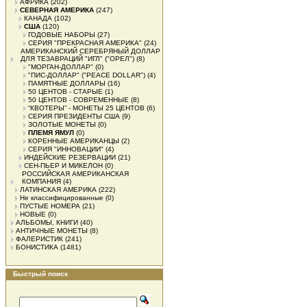
АФРИКА
(202)
СЕВЕРНАЯ АМЕРИКА
(247)
КАНАДА
(102)
США
(120)
ГОДОВЫЕ НАБОРЫ
(27)
СЕРИЯ "ПРЕКРАСНАЯ АМЕРИКА"
(24)
АМЕРИКАНСКИЙ СЕРЕБРЯНЫЙ ДОЛЛАР
ДЛЯ ТЕЗАВРАЦИЙ "ИГЛ" ("ОРЕЛ")
(8)
"МОРГАН-ДОЛЛАР"
(0)
"ПИС-ДОЛЛАР" ("PEACE DOLLAR")
(4)
ПАМЯТНЫЕ ДОЛЛАРЫ
(16)
50 ЦЕНТОВ - СТАРЫЕ
(1)
50 ЦЕНТОВ - СОВРЕМЕННЫЕ
(8)
“КВОТЕРЫ” - МОНЕТЫ 25 ЦЕНТОВ
(6)
СЕРИЯ ПРЕЗИДЕНТЫ США
(9)
ЗОЛОТЫЕ МОНЕТЫ
(0)
ПЛЕМЯ ЯМУЛ
(0)
КОРЕННЫЕ АМЕРИКАНЦЫ
(2)
СЕРИЯ "ИННОВАЦИИ"
(4)
ИНДЕЙСКИЕ РЕЗЕРВАЦИИ
(21)
СЕН-ПЬЕР И МИКЕЛОН
(0)
РОССИЙСКАЯ АМЕРИКАНСКАЯ
КОМПАНИЯ
(4)
ЛАТИНСКАЯ АМЕРИКА
(222)
Не классифицированные
(0)
ПУСТЫЕ НОМЕРА
(21)
НОВЫЕ
(0)
АЛЬБОМЫ, КНИГИ
(40)
АНТИЧНЫЕ МОНЕТЫ
(8)
ФАЛЕРИСТИК
(241)
БОНИСТИКА
(1481)
Быстрый поиск