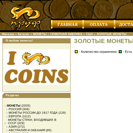
Магазин
»
Каталог
»
МОНЕТЫ
»
СЕВЕРНАЯ АМЕРИКА
»
США
»
ЗОЛОТЫЕ МОНЕТЫ
ЗОЛОТЫЕ МОНЕТ
Я люблю монеты!
- Количество ограничено.
- Есть
Разделы
МОНЕТЫ
(2935)
РОССИЯ
(306)
МОНЕТЫ РОССИИ ДО 1917 ГОДА
(129)
ЕВРОПА
(1112)
МОНЕТЫ СТРАН, ВХОДИВШИХ В
СССР
(329)
АЗИЯ
(272)
АВСТРАЛИЯ И ОКЕАНИЯ
(95)