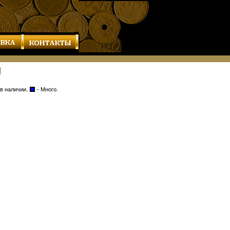
Ы
 в наличии.
- Много.