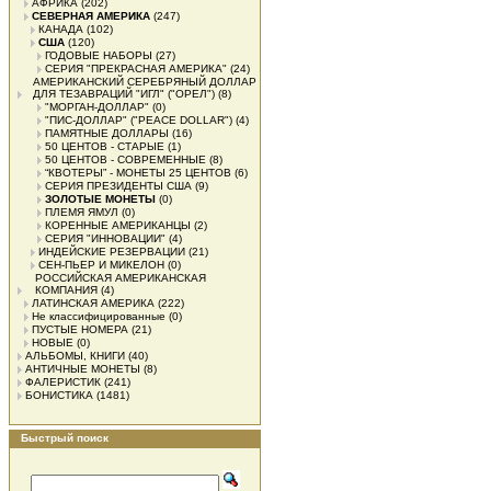
АФРИКА
(202)
СЕВЕРНАЯ АМЕРИКА
(247)
КАНАДА
(102)
США
(120)
ГОДОВЫЕ НАБОРЫ
(27)
СЕРИЯ "ПРЕКРАСНАЯ АМЕРИКА"
(24)
АМЕРИКАНСКИЙ СЕРЕБРЯНЫЙ ДОЛЛАР
ДЛЯ ТЕЗАВРАЦИЙ "ИГЛ" ("ОРЕЛ")
(8)
"МОРГАН-ДОЛЛАР"
(0)
"ПИС-ДОЛЛАР" ("PEACE DOLLAR")
(4)
ПАМЯТНЫЕ ДОЛЛАРЫ
(16)
50 ЦЕНТОВ - СТАРЫЕ
(1)
50 ЦЕНТОВ - СОВРЕМЕННЫЕ
(8)
“КВОТЕРЫ” - МОНЕТЫ 25 ЦЕНТОВ
(6)
СЕРИЯ ПРЕЗИДЕНТЫ США
(9)
ЗОЛОТЫЕ МОНЕТЫ
(0)
ПЛЕМЯ ЯМУЛ
(0)
КОРЕННЫЕ АМЕРИКАНЦЫ
(2)
СЕРИЯ "ИННОВАЦИИ"
(4)
ИНДЕЙСКИЕ РЕЗЕРВАЦИИ
(21)
СЕН-ПЬЕР И МИКЕЛОН
(0)
РОССИЙСКАЯ АМЕРИКАНСКАЯ
КОМПАНИЯ
(4)
ЛАТИНСКАЯ АМЕРИКА
(222)
Не классифицированные
(0)
ПУСТЫЕ НОМЕРА
(21)
НОВЫЕ
(0)
АЛЬБОМЫ, КНИГИ
(40)
АНТИЧНЫЕ МОНЕТЫ
(8)
ФАЛЕРИСТИК
(241)
БОНИСТИКА
(1481)
Быстрый поиск