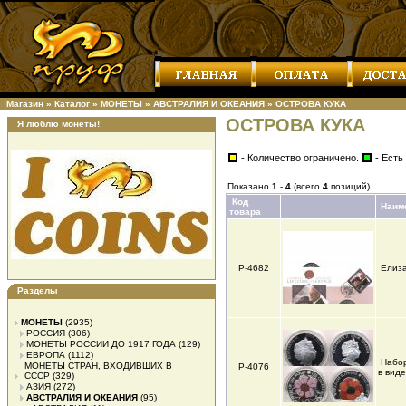
Магазин
»
Каталог
»
МОНЕТЫ
»
АВСТРАЛИЯ И ОКЕАНИЯ
»
ОСТРОВА КУКА
ОСТРОВА КУКА
Я люблю монеты!
- Количество ограничено.
- Есть
Показано
1
-
4
(всего
4
позиций)
Код
Наим
товара
Р-4682
Елиза
Разделы
МОНЕТЫ
(2935)
РОССИЯ
(306)
МОНЕТЫ РОССИИ ДО 1917 ГОДА
(129)
ЕВРОПА
(1112)
Набор
МОНЕТЫ СТРАН, ВХОДИВШИХ В
Р-4076
в виде
СССР
(329)
АЗИЯ
(272)
АВСТРАЛИЯ И ОКЕАНИЯ
(95)