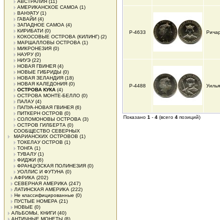
АВСТРАЛИЯ
(11)
АМЕРИКАНСКОЕ САМОА
(1)
ВАНУАТУ
(1)
ГАВАЙИ
(4)
ЗАПАДНОЕ САМОА
(4)
КИРИБАТИ
(0)
Р-4633
Ричар
КОКОСОВЫЕ ОСТРОВА (КИЛИНГ)
(2)
МАРШАЛЛОВЫ ОСТРОВА
(1)
МИКРОНЕЗИЯ
(0)
НАУРУ
(0)
НИУЭ
(22)
НОВАЯ ГВИНЕЯ
(4)
НОВЫЕ ГИБРИДЫ
(0)
НОВАЯ ЗЕЛАНДИЯ
(18)
НОВАЯ КАЛЕДОНИЯ
(0)
Р-4488
Уилья
ОСТРОВА КУКА
(4)
ОСТРОВА МОНТЕ-БЕЛЛО
(0)
ПАЛАУ
(4)
ПАПУА-НОВАЯ ГВИНЕЯ
(6)
ПИТКЕРН ОСТРОВ
(0)
Показано
1
-
4
(всего
4
позиций)
СОЛОМОНОВЫ ОСТРОВА
(3)
ОСТРОВ ГИЛБЕРТА
(0)
СООБЩЕСТВО СЕВЕРНЫХ
МАРИАНСКИХ ОСТРОВОВ
(1)
ТОКЕЛАУ ОСТРОВ
(1)
ТОНГА
(1)
ТУВАЛУ
(1)
ФИДЖИ
(6)
ФРАНЦУЗСКАЯ ПОЛИНЕЗИЯ
(0)
УОЛЛИС И ФУТУНА
(0)
АФРИКА
(202)
СЕВЕРНАЯ АМЕРИКА
(247)
ЛАТИНСКАЯ АМЕРИКА
(222)
Не классифицированные
(0)
ПУСТЫЕ НОМЕРА
(21)
НОВЫЕ
(0)
АЛЬБОМЫ, КНИГИ
(40)
АНТИЧНЫЕ МОНЕТЫ
(8)