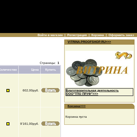
Войти в магазин
|
Регистрация
|
Корзина
|
Оформить заказ
VITRINA.PROOFSHOP.RU>>>
Страницы:
1
Количество
Цена
Купить
602,00руб.
Благотворительная деятельность
ООО"ТПО ПРУФ">>>
Корзина>>>
Корзина пуста
9'161,00руб.