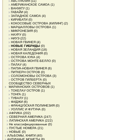
АВСТРАЛИЯ
(11)
АМЕРИКАНСКОЕ САМОА
(1)
ВАНУАТУ
(1)
ГАВАЙИ
(4)
ЗАПАДНОЕ САМОА
(4)
КИРИБАТИ
(0)
КОКОСОВЫЕ ОСТРОВА (КИЛИНГ)
(2)
МАРШАЛЛОВЫ ОСТРОВА
(1)
МИКРОНЕЗИЯ
(0)
НАУРУ
(0)
НИУЭ
(22)
НОВАЯ ГВИНЕЯ
(4)
НОВЫЕ ГИБРИДЫ
(0)
НОВАЯ ЗЕЛАНДИЯ
(18)
НОВАЯ КАЛЕДОНИЯ
(0)
ОСТРОВА КУКА
(4)
ОСТРОВА МОНТЕ-БЕЛЛО
(0)
ПАЛАУ
(4)
ПАПУА-НОВАЯ ГВИНЕЯ
(6)
ПИТКЕРН ОСТРОВ
(0)
СОЛОМОНОВЫ ОСТРОВА
(3)
ОСТРОВ ГИЛБЕРТА
(0)
СООБЩЕСТВО СЕВЕРНЫХ
МАРИАНСКИХ ОСТРОВОВ
(1)
ТОКЕЛАУ ОСТРОВ
(1)
ТОНГА
(1)
ТУВАЛУ
(1)
ФИДЖИ
(6)
ФРАНЦУЗСКАЯ ПОЛИНЕЗИЯ
(0)
УОЛЛИС И ФУТУНА
(0)
АФРИКА
(202)
СЕВЕРНАЯ АМЕРИКА
(247)
ЛАТИНСКАЯ АМЕРИКА
(222)
Не классифицированные
(0)
ПУСТЫЕ НОМЕРА
(21)
НОВЫЕ
(0)
АЛЬБОМЫ, КНИГИ
(40)
АНТИЧНЫЕ МОНЕТЫ
(8)