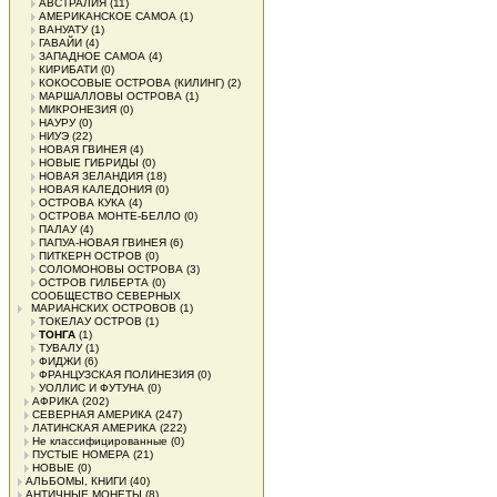
АВСТРАЛИЯ
(11)
АМЕРИКАНСКОЕ САМОА
(1)
ВАНУАТУ
(1)
ГАВАЙИ
(4)
ЗАПАДНОЕ САМОА
(4)
КИРИБАТИ
(0)
КОКОСОВЫЕ ОСТРОВА (КИЛИНГ)
(2)
МАРШАЛЛОВЫ ОСТРОВА
(1)
МИКРОНЕЗИЯ
(0)
НАУРУ
(0)
НИУЭ
(22)
НОВАЯ ГВИНЕЯ
(4)
НОВЫЕ ГИБРИДЫ
(0)
НОВАЯ ЗЕЛАНДИЯ
(18)
НОВАЯ КАЛЕДОНИЯ
(0)
ОСТРОВА КУКА
(4)
ОСТРОВА МОНТЕ-БЕЛЛО
(0)
ПАЛАУ
(4)
ПАПУА-НОВАЯ ГВИНЕЯ
(6)
ПИТКЕРН ОСТРОВ
(0)
СОЛОМОНОВЫ ОСТРОВА
(3)
ОСТРОВ ГИЛБЕРТА
(0)
СООБЩЕСТВО СЕВЕРНЫХ
МАРИАНСКИХ ОСТРОВОВ
(1)
ТОКЕЛАУ ОСТРОВ
(1)
ТОНГА
(1)
ТУВАЛУ
(1)
ФИДЖИ
(6)
ФРАНЦУЗСКАЯ ПОЛИНЕЗИЯ
(0)
УОЛЛИС И ФУТУНА
(0)
АФРИКА
(202)
СЕВЕРНАЯ АМЕРИКА
(247)
ЛАТИНСКАЯ АМЕРИКА
(222)
Не классифицированные
(0)
ПУСТЫЕ НОМЕРА
(21)
НОВЫЕ
(0)
АЛЬБОМЫ, КНИГИ
(40)
АНТИЧНЫЕ МОНЕТЫ
(8)