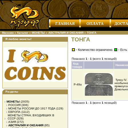
Магазин
»
Каталог
»
МОНЕТЫ
»
АВСТРАЛИЯ И ОКЕАНИЯ
»
ТОНГА
ТОНГА
Я люблю монеты!
- Количество ограничено.
- Есть
Показано
1
-
1
(всего
1
позиций)
Код
Наимено
товара
Тупоу IV
необычн
Р-49а
прямоуго
Довольно
Разделы
МОНЕТЫ
(2935)
Показано
1
-
1
(всего
1
позиций)
РОССИЯ
(306)
МОНЕТЫ РОССИИ ДО 1917 ГОДА
(129)
ЕВРОПА
(1112)
МОНЕТЫ СТРАН, ВХОДИВШИХ В
СССР
(329)
АЗИЯ
(272)
АВСТРАЛИЯ И ОКЕАНИЯ
(95)