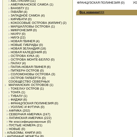
АВСТРАЛИЯ
(11)
ФРАНЦУЗСКАЯ ПОЛИНЕЗИЯ (0)
УО
АМЕРИКАНСКОЕ САМОА
(1)
ВАНУАТУ
(1)
ГАВАЙИ
(4)
Все новинки>>>
ЗАПАДНОЕ САМОА
(4)
КИРИБАТИ
(0)
КОКОСОВЫЕ ОСТРОВА (КИЛИНГ)
(2)
МАРШАЛЛОВЫ ОСТРОВА
(1)
МИКРОНЕЗИЯ
(0)
НАУРУ
(0)
НИУЭ
(22)
НОВАЯ ГВИНЕЯ
(4)
НОВЫЕ ГИБРИДЫ
(0)
НОВАЯ ЗЕЛАНДИЯ
(18)
НОВАЯ КАЛЕДОНИЯ
(0)
ОСТРОВА КУКА
(4)
ОСТРОВА МОНТЕ-БЕЛЛО
(0)
ПАЛАУ
(4)
ПАПУА-НОВАЯ ГВИНЕЯ
(6)
ПИТКЕРН ОСТРОВ
(0)
СОЛОМОНОВЫ ОСТРОВА
(3)
ОСТРОВ ГИЛБЕРТА
(0)
СООБЩЕСТВО СЕВЕРНЫХ
МАРИАНСКИХ ОСТРОВОВ
(1)
ТОКЕЛАУ ОСТРОВ
(1)
ТОНГА
(1)
ТУВАЛУ
(1)
ФИДЖИ
(6)
ФРАНЦУЗСКАЯ ПОЛИНЕЗИЯ
(0)
УОЛЛИС И ФУТУНА
(0)
АФРИКА
(202)
СЕВЕРНАЯ АМЕРИКА
(247)
ЛАТИНСКАЯ АМЕРИКА
(222)
Не классифицированные
(0)
ПУСТЫЕ НОМЕРА
(21)
НОВЫЕ
(0)
АЛЬБОМЫ, КНИГИ
(40)
АНТИЧНЫЕ МОНЕТЫ
(8)