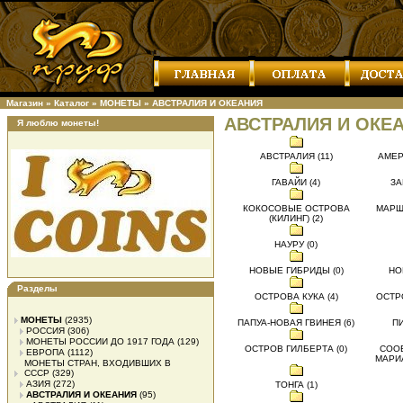
Магазин
»
Каталог
»
МОНЕТЫ
»
АВСТРАЛИЯ И ОКЕАНИЯ
АВСТРАЛИЯ И ОКЕ
Я люблю монеты!
АВСТРАЛИЯ (11)
АМЕР
ГАВАЙИ (4)
ЗА
КОКОСОВЫЕ ОСТРОВА
МАРШ
(КИЛИНГ) (2)
НАУРУ (0)
НОВЫЕ ГИБРИДЫ (0)
НО
Разделы
ОСТРОВА КУКА (4)
ОСТР
МОНЕТЫ
(2935)
ПАПУА-НОВАЯ ГВИНЕЯ (6)
ПИ
РОССИЯ
(306)
МОНЕТЫ РОССИИ ДО 1917 ГОДА
(129)
ОСТРОВ ГИЛБЕРТА (0)
СОО
ЕВРОПА
(1112)
МАРИ
МОНЕТЫ СТРАН, ВХОДИВШИХ В
СССР
(329)
АЗИЯ
(272)
ТОНГА (1)
АВСТРАЛИЯ И ОКЕАНИЯ
(95)