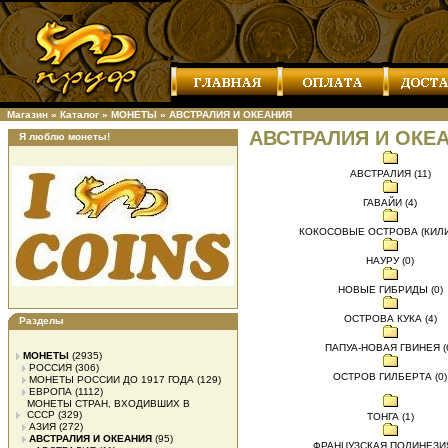
Магазин
»
Каталог
»
МОНЕТЫ
»
АВСТРАЛИЯ И ОКЕАНИЯ
АВСТРАЛИЯ И ОКЕ
Я люблю монеты!
АВСТРАЛИЯ (11)
ГАВАЙИ (4)
КОКОСОВЫЕ ОСТРОВА (КИЛИН
НАУРУ (0)
НОВЫЕ ГИБРИДЫ (0)
ОСТРОВА КУКА (4)
Разделы
ПАПУА-НОВАЯ ГВИНЕЯ (
МОНЕТЫ
(2935)
РОССИЯ
(306)
ОСТРОВ ГИЛБЕРТА (0)
МОНЕТЫ РОССИИ ДО 1917 ГОДА
(129)
ЕВРОПА
(1112)
МОНЕТЫ СТРАН, ВХОДИВШИХ В
СССР
(329)
ТОНГА (1)
АЗИЯ
(272)
АВСТРАЛИЯ И ОКЕАНИЯ
(95)
ФРАНЦУЗСКАЯ ПОЛИНЕЗИЯ