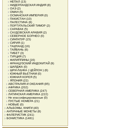
НЕПАЛ
(13)
НИДЕРЛАНДСКАЯ ИНДИЯ
(8)
ОАЭ
(2)
ОМАН
(5)
ОСМАНСКАЯ ИМПЕРИЯ
(0)
ПАКИСТАН
(10)
ПАЛЕСТИНА
(8)
ПОРТУГАЛЬСКИЙ ТИМОР
(2)
САРАВАК
(5)
САУДОВСКАЯ АРАВИЯ
(2)
СЕВЕРНОЕ БОРНЕО
(0)
СИНГАПУР
(15)
СИРИЯ
(1)
ТАИЛАНД
(16)
ТАЙВАНЬ
(6)
ТИБЕТ
(3)
ТУРЦИЯ
(7)
ФИЛИППИНЫ
(16)
ФРАНЦУЗСКИЙ ИНДОКИТАЙ
(9)
ШАРДЖА
(0)
ШРИ-ЛАНКА ( ЦЕЙЛОН )
(6)
ЮЖНЫЙ ВЬЕТНАМ
(0)
ЮЖНАЯ КОРЕЯ
(5)
ЯПОНИЯ
(22)
АВСТРАЛИЯ И ОКЕАНИЯ
(95)
АФРИКА
(202)
СЕВЕРНАЯ АМЕРИКА
(247)
ЛАТИНСКАЯ АМЕРИКА
(222)
Не классифицированные
(0)
ПУСТЫЕ НОМЕРА
(21)
НОВЫЕ
(0)
АЛЬБОМЫ, КНИГИ
(40)
АНТИЧНЫЕ МОНЕТЫ
(8)
ФАЛЕРИСТИК
(241)
БОНИСТИКА
(1481)