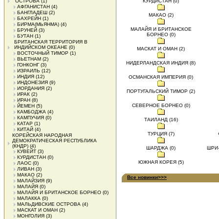
ОСТРОВА
(1)
КУРДИСТАН (0)
АФГАНИСТАН
(4)
БАНГЛАДЕШ
(2)
МАКАО (2)
БАХРЕЙН
(1)
БИРМА(МЬЯНМА)
(4)
МАЛАЙЯ И БРИТАНСКОЕ
БРУНЕЙ
(3)
БОРНЕО (0)
БУТАН
(1)
БРИТАНСКАЯ ТЕРРИТОРИЯ В
ИНДИЙСКОМ ОКЕАНЕ
(0)
МАСКАТ И ОМАН (2)
ВОСТОЧНЫЙ ТИМОР
(1)
ВЬЕТНАМ
(2)
НИДЕРЛАНДСКАЯ ИНДИЯ (8)
ГОНКОНГ
(3)
ИЗРАИЛЬ
(12)
ИНДИЯ
(12)
ОСМАНСКАЯ ИМПЕРИЯ (0)
ИНДОНЕЗИЯ
(9)
ИОРДАНИЯ
(2)
ПОРТУГАЛЬСКИЙ ТИМОР (2)
ИРАК
(2)
ИРАН
(8)
СЕВЕРНОЕ БОРНЕО (0)
ЙЕМЕН
(5)
КАМБОДЖА
(4)
КАМПУЧИЯ
(0)
ТАИЛАНД (16)
КАТАР
(1)
КИТАЙ
(4)
ТУРЦИЯ (7)
КОРЕЙСКАЯ НАРОДНАЯ
ДЕМОКРАТИЧЕСКАЯ РЕСПУБЛИКА
(КНДР)
(4)
ШАРДЖА (0)
ШРИ-
КУВЕЙТ
(3)
КУРДИСТАН
(0)
ЮЖНАЯ КОРЕЯ (5)
ЛАОС
(0)
ЛИВАН
(3)
МАКАО
(2)
Все новинки>>>
МАЛАЙЗИЯ
(9)
МАЛАЙЯ
(0)
МАЛАЙЯ И БРИТАНСКОЕ БОРНЕО
(0)
МАЛАККА
(0)
МАЛЬДИВСКИЕ ОСТРОВА
(4)
МАСКАТ И ОМАН
(2)
МОНГОЛИЯ
(3)