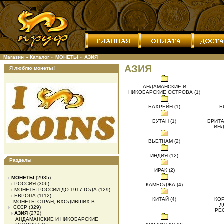
Магазин
»
Каталог
»
МОНЕТЫ
»
АЗИЯ
АЗИЯ
Я люблю монеты!
АНДАМАНСКИЕ И
НИКОБАРСКИЕ ОСТРОВА (1)
БАХРЕЙН (1)
Б
БУТАН (1)
БРИТА
ИНД
ВЬЕТНАМ (2)
ИНДИЯ (12)
Разделы
ИРАК (2)
МОНЕТЫ
(2935)
РОССИЯ
(306)
КАМБОДЖА (4)
МОНЕТЫ РОССИИ ДО 1917 ГОДА
(129)
ЕВРОПА
(1112)
КИТАЙ (4)
КО
МОНЕТЫ СТРАН, ВХОДИВШИХ В
Д
СССР
(329)
РЕС
АЗИЯ
(272)
АНДАМАНСКИЕ И НИКОБАРСКИЕ